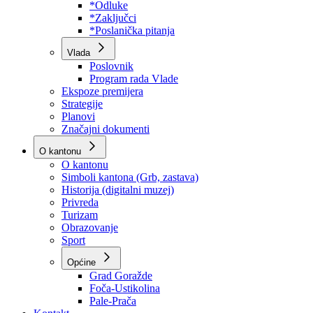
Program rada Skupštine
Budžet 2026
Zakoni
*Odluke
*Zaključci
*Poslanička pitanja
Vlada
Poslovnik
Program rada Vlade
Ekspoze premijera
Strategije
Planovi
Značajni dokumenti
O kantonu
O kantonu
Simboli kantona (Grb, zastava)
Historija (digitalni muzej)
Privreda
Turizam
Obrazovanje
Sport
Općine