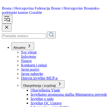
Bosna i Hercegovina
Federacija Bosne i Hercegovine
Bosansko-
podrinjski kanton Goražde
Aktuelno
Sve vijesti
Izdvojeno
Najave
Konkursi i oglasi
Javni pozivi
Javne nabavke
Dnevni izvještaj MUP-a
Obavještenja i izvještaji
Obavještenja Vlade