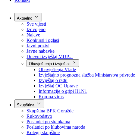
Grad Goražde
Foča-Ustikolina
Pale-Prača
Kontakt
Aktuelno
Sve vijesti
Izdvojeno
Najave
Konkursi i oglasi
Javni pozivi
Javne nabavke
Dnevni izvještaj MUP-a
Obavještenja i izvještaji
Obavještenja Vlade
Izvještajno prognozna služba Ministarstva privrede
Izvještaj o radu
Izvještaj OC Uprave
Informacije o gripi H1N1
Korona virus
Skupština
Skupština BPK Goražde
Rukovodstvo