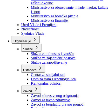
Ministarstvo za socijalnu politiku, zdravstvo,
raseljena lica i izbjeglice
Ministarstvo za urbanizam, prostorno uređenje i
zaštitu okoline
Ministarstvo za obrazovanje, mlade, nauku, kultur
i sport
Ministarstvo za boračka pitanja
Ministarstvo za finansije
Ured Vlade i Premijera
Nadležnosti
Sjednice Vlade
Organizacije
Službe
Služba za odnose s javnošću
Služba za zajedničke poslove
Služba za zapošljavanje
Ustanove
Centar za socijalni rad
Dom za stara i iznemogla lica
Kantonalna bolnica
Zavodi