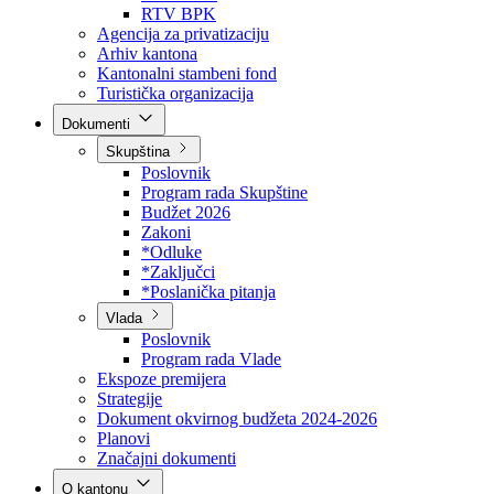
Direkcija za šumarstvo
Javna preduzeća
BPK šume
RTV BPK
Agencija za privatizaciju
Arhiv kantona
Kantonalni stambeni fond
Turistička organizacija
Dokumenti
Skupština
Poslovnik
Program rada Skupštine
Budžet 2026
Zakoni
*Odluke
*Zaključci
*Poslanička pitanja
Vlada
Poslovnik
Program rada Vlade
Ekspoze premijera
Strategije
Dokument okvirnog budžeta 2024-2026