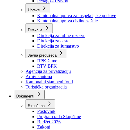
Zavod zdravstvenog osiguranja
Zavod za javno zdravstvo
Zavod za besplatnu pravnu pomoć
Pedagoški zavod
Uprave
Kantonalna uprava za inspekcijske poslove
Kantonalna uprava civilne zaštite
Direkcije
Direkcija za robne rezerve
Direkcija za ceste
Direkcija za šumarstvo
Javna preduzeća
BPK šume
RTV BPK
Agencija za privatizaciju
Arhiv kantona
Kantonalni stambeni fond
Turistička organizacija
Dokumenti
Skupština
Poslovnik