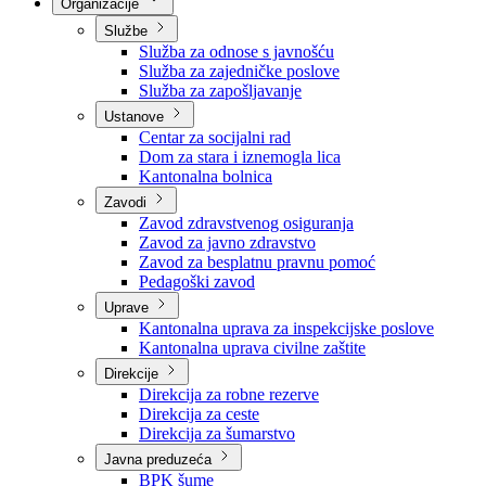
Nadležnosti
Sjednice Vlade
Organizacije
Službe
Služba za odnose s javnošću
Služba za zajedničke poslove
Služba za zapošljavanje
Ustanove
Centar za socijalni rad
Dom za stara i iznemogla lica
Kantonalna bolnica
Zavodi
Zavod zdravstvenog osiguranja
Zavod za javno zdravstvo
Zavod za besplatnu pravnu pomoć
Pedagoški zavod
Uprave
Kantonalna uprava za inspekcijske poslove
Kantonalna uprava civilne zaštite
Direkcije
Direkcija za robne rezerve
Direkcija za ceste