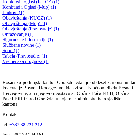
14. REDOVNA SJEDNICA SKUPŠTINE BPK GORAŽDE
Usvojen nacrt Budžeta BPK- a Goražde za 2021.godinu
28.12.2020