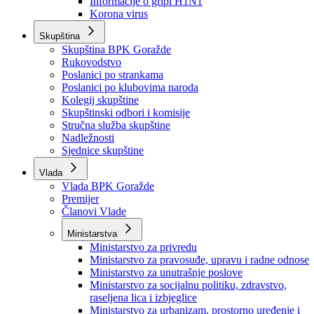
Izvještajno prognozna služba Ministarstva privrede
Izvještaj o radu
Izvještaj OC Uprave
Informacije o gripi H1N1
Korona virus
Skupština
Skupština BPK Goražde
Rukovodstvo
Poslanici po strankama
Poslanici po klubovima naroda
Kolegij skupštine
Skupštinski odbori i komisije
Stručna služba skupštine
Nadležnosti
Sjednice skupštine
Vlada
Vlada BPK Goražde
Premijer
Članovi Vlade
Ministarstva
Ministarstvo za privredu
Ministarstvo za pravosuđe, upravu i radne odnose
Ministarstvo za unutrašnje poslove