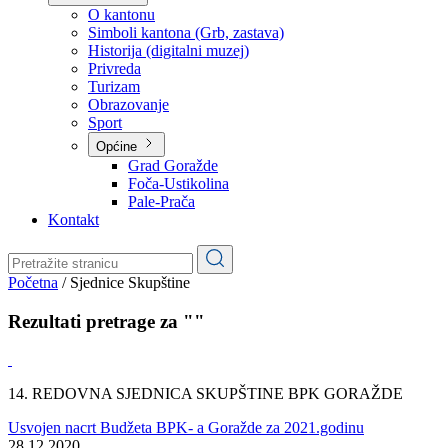
Planovi
Značajni dokumenti
O kantonu
O kantonu
Simboli kantona (Grb, zastava)
Historija (digitalni muzej)
Privreda
Turizam
Obrazovanje
Sport
Općine
Grad Goražde
Foča-Ustikolina
Pale-Prača
Kontakt
Početna
/
Sjednice Skupštine
Rezultati pretrage za ""