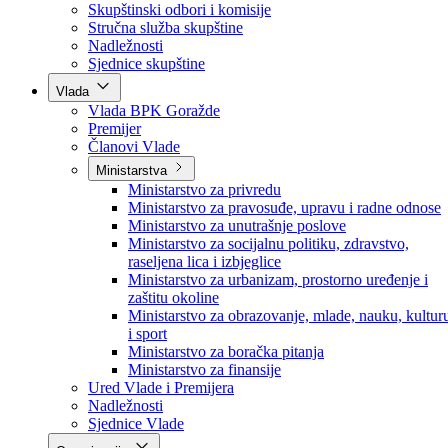
Poslanici po strankama
Poslanici po klubovima naroda
Kolegij skupštine
Skupštinski odbori i komisije
Stručna služba skupštine
Nadležnosti
Sjednice skupštine
Vlada
Vlada BPK Goražde
Premijer
Članovi Vlade
Ministarstva
Ministarstvo za privredu
Ministarstvo za pravosuđe, upravu i radne odnose
Ministarstvo za unutrašnje poslove
Ministarstvo za socijalnu politiku, zdravstvo,
raseljena lica i izbjeglice
Ministarstvo za urbanizam, prostorno uređenje i
zaštitu okoline
Ministarstvo za obrazovanje, mlade, nauku, kultur
i sport
Ministarstvo za boračka pitanja
Ministarstvo za finansije
Ured Vlade i Premijera