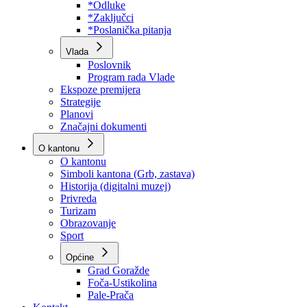
Program rada Skupštine
Budžet 2026
Zakoni
*Odluke
*Zaključci
*Poslanička pitanja
Vlada
Poslovnik
Program rada Vlade
Ekspoze premijera
Strategije
Planovi
Značajni dokumenti
O kantonu
O kantonu
Simboli kantona (Grb, zastava)
Historija (digitalni muzej)
Privreda
Turizam
Obrazovanje
Sport
Općine