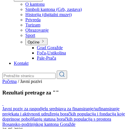
Planovi
Značajni dokumenti
O kantonu
O kantonu
Simboli kantona (Grb, zastava)
Historija (digitalni muzej)
Privreda
Turizam
Obrazovanje
Sport
Općine
Grad Goražde
Foča-Ustikolina
Pale-Prača
Kontakt
Početna
/
Javni pozivi
Rezultati pretrage za ""