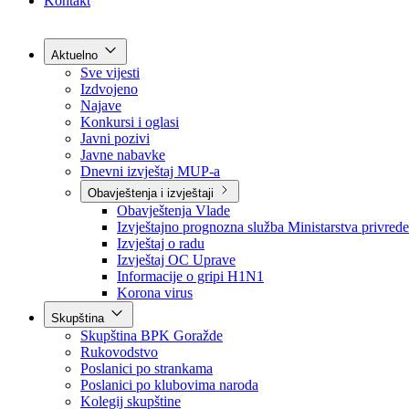
Grad Goražde
Foča-Ustikolina
Pale-Prača
Kontakt
Aktuelno
Sve vijesti
Izdvojeno
Najave
Konkursi i oglasi
Javni pozivi
Javne nabavke
Dnevni izvještaj MUP-a
Obavještenja i izvještaji
Obavještenja Vlade
Izvještajno prognozna služba Ministarstva privrede
Izvještaj o radu
Izvještaj OC Uprave
Informacije o gripi H1N1
Korona virus
Skupština
Skupština BPK Goražde
Rukovodstvo