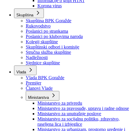
Izvještajno prognozna služba Ministarstva privrede
Izvještaj o radu
Izvještaj OC Uprave
Informacije o gripi H1N1
Korona virus
Skupština
Skupština BPK Goražde
Rukovodstvo
Poslanici po strankama
Poslanici po klubovima naroda
Kolegij skupštine
Skupštinski odbori i komisije
Stručna služba skupštine
Nadležnosti
Sjednice skupštine
Vlada
Vlada BPK Goražde
Premijer
Članovi Vlade
Ministarstva
Ministarstvo za privredu
Ministarstvo za pravosuđe, upravu i radne odnose
Ministarstvo za unutrašnje poslove