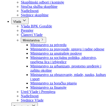
Poslanici po strankama
Poslanici po klubovima naroda
Kolegij skupštine
Skupštinski odbori i komisije
Stručna služba skupštine
Nadležnosti
Sjednice skupštine
Vlada
Vlada BPK Goražde
Premijer
Članovi Vlade
Ministarstva
Ministarstvo za privredu
Ministarstvo za pravosuđe, upravu i radne odnose
Ministarstvo za unutrašnje poslove
Ministarstvo za socijalnu politiku, zdravstvo,
raseljena lica i izbjeglice
Ministarstvo za urbanizam, prostorno uređenje i
zaštitu okoline
Ministarstvo za obrazovanje, mlade, nauku, kultur
i sport
Ministarstvo za boračka pitanja
Ministarstvo za finansije
Ured Vlade i Premijera