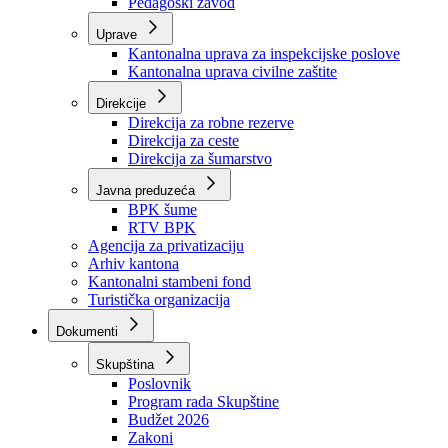
Zavod zdravstvenog osiguranja
Zavod za javno zdravstvo
Zavod za besplatnu pravnu pomoć
Pedagoški zavod
Uprave
Kantonalna uprava za inspekcijske poslove
Kantonalna uprava civilne zaštite
Direkcije
Direkcija za robne rezerve
Direkcija za ceste
Direkcija za šumarstvo
Javna preduzeća
BPK šume
RTV BPK
Agencija za privatizaciju
Arhiv kantona
Kantonalni stambeni fond
Turistička organizacija
Dokumenti
Skupština
Poslovnik