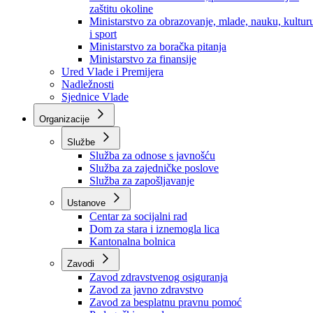
Ministarstvo za socijalnu politiku, zdravstvo,
raseljena lica i izbjeglice
Ministarstvo za urbanizam, prostorno uređenje i
zaštitu okoline
Ministarstvo za obrazovanje, mlade, nauku, kultur
i sport
Ministarstvo za boračka pitanja
Ministarstvo za finansije
Ured Vlade i Premijera
Nadležnosti
Sjednice Vlade
Organizacije
Službe
Služba za odnose s javnošću
Služba za zajedničke poslove
Služba za zapošljavanje
Ustanove
Centar za socijalni rad
Dom za stara i iznemogla lica
Kantonalna bolnica
Zavodi