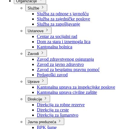
Nadležnosti
Sjednice Vlade
Organizacije
Službe
Služba za odnose s javnošću
Služba za zajedničke poslove
Služba za zapošljavanje
Ustanove
Centar za socijalni rad
Dom za stara i iznemogla lica
Kantonalna bolnica
Zavodi
Zavod zdravstvenog osiguranja
Zavod za javno zdravstvo
Zavod za besplatnu pravnu pomoć
Pedagoški zavod
Uprave
Kantonalna uprava za inspekcijske poslove
Kantonalna uprava civilne zaštite
Direkcije
Direkcija za robne rezerve
Direkcija za ceste