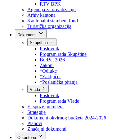
Direkcija za šumarstvo
Javna preduzeća
BPK šume
RTV BPK
Agencija za privatizaciju
Arhiv kantona
Kantonalni stambeni fond
Turistička organizacija
Dokumenti
Skupština
Poslovnik
Program rada Skupštine
Budžet 2026
Zakoni
*Odluke
*Zaključci
*Poslanička pitanja
Vlada
Poslovnik
Program rada Vlade
Ekspoze premijera
Strategije
Dokument okvirnog budžeta 2024-2026