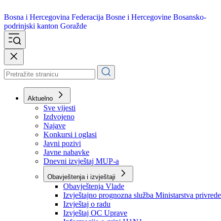
Bosna i Hercegovina
Federacija Bosne i Hercegovine
Bosansko-
podrinjski kanton Goražde
Aktuelno
Sve vijesti
Izdvojeno
Najave
Konkursi i oglasi
Javni pozivi
Javne nabavke
Dnevni izvještaj MUP-a
Obavještenja i izvještaji
Obavještenja Vlade