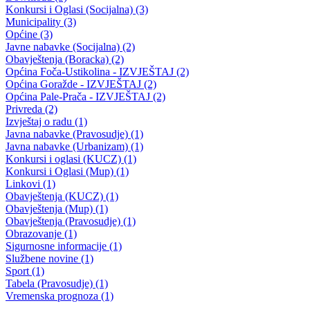
Javni poziv za raspodjelu sredstava za finansiranje/sufinansiranje
projekata i aktivnosti udruženja boračkih populacija i fondacija koje
doprinose poboljšanju statusa boračkih populacija s prostora
Bosansko-podrinjskog kantona Goražde
31.05.2021