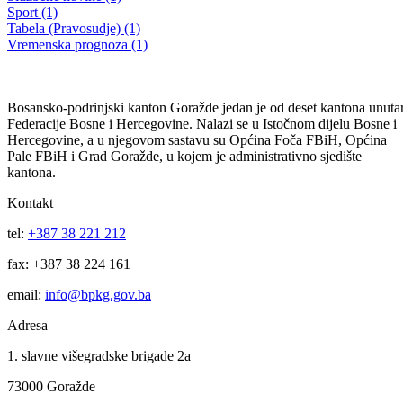
Obavještenje studentima o terminima potpisivanja ugovora o dodjeli
stipendija
12.05.2021
Filtriraj rezultate po kategoriji