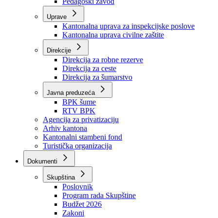
Zavod zdravstvenog osiguranja
Zavod za javno zdravstvo
Zavod za besplatnu pravnu pomoć
Pedagoški zavod
Uprave
Kantonalna uprava za inspekcijske poslove
Kantonalna uprava civilne zaštite
Direkcije
Direkcija za robne rezerve
Direkcija za ceste
Direkcija za šumarstvo
Javna preduzeća
BPK šume
RTV BPK
Agencija za privatizaciju
Arhiv kantona
Kantonalni stambeni fond
Turistička organizacija
Dokumenti
Skupština
Poslovnik