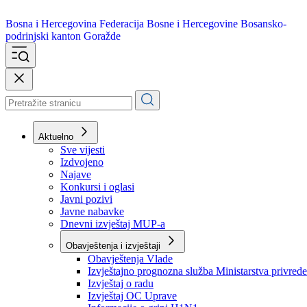
Bosna i Hercegovina
Federacija Bosne i Hercegovine
Bosansko-
podrinjski kanton Goražde
Aktuelno
Sve vijesti
Izdvojeno
Najave
Konkursi i oglasi
Javni pozivi
Javne nabavke
Dnevni izvještaj MUP-a
Obavještenja i izvještaji
Obavještenja Vlade