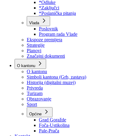
Program rada Skupštine
Budžet 2026
Zakoni
*Odluke
*Zaključci
*Poslanička pitanja
Vlada
Poslovnik
Program rada Vlade
Ekspoze premijera
Strategije
Planovi
Značajni dokumenti
O kantonu
O kantonu
Simboli kantona (Grb, zastava)
Historija (digitalni muzej)
Privreda
Turizam
Obrazovanje
Sport
Općine