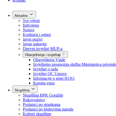
Grad Goražde
Foča-Ustikolina
Pale-Prača
Kontakt
Aktuelno
Sve vijesti
Izdvojeno
Najave
Konkursi i oglasi
Javni pozivi
Javne nabavke
Dnevni izvještaj MUP-a
Obavještenja i izvještaji
Obavještenja Vlade
Izvještajno prognozna služba Ministarstva privrede
Izvještaj o radu
Izvještaj OC Uprave
Informacije o gripi H1N1
Korona virus
Skupština
Skupština BPK Goražde
Rukovodstvo