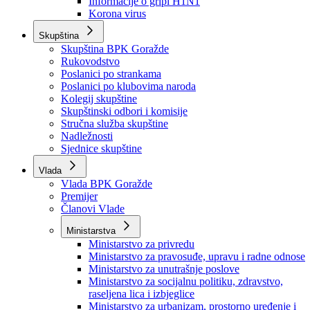
Izvještajno prognozna služba Ministarstva privrede
Izvještaj o radu
Izvještaj OC Uprave
Informacije o gripi H1N1
Korona virus
Skupština
Skupština BPK Goražde
Rukovodstvo
Poslanici po strankama
Poslanici po klubovima naroda
Kolegij skupštine
Skupštinski odbori i komisije
Stručna služba skupštine
Nadležnosti
Sjednice skupštine
Vlada
Vlada BPK Goražde
Premijer
Članovi Vlade
Ministarstva
Ministarstvo za privredu
Ministarstvo za pravosuđe, upravu i radne odnose
Ministarstvo za unutrašnje poslove