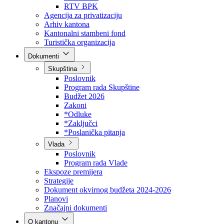
Direkcija za šumarstvo
Javna preduzeća
BPK šume
RTV BPK
Agencija za privatizaciju
Arhiv kantona
Kantonalni stambeni fond
Turistička organizacija
Dokumenti
Skupština
Poslovnik
Program rada Skupštine
Budžet 2026
Zakoni
*Odluke
*Zaključci
*Poslanička pitanja
Vlada
Poslovnik
Program rada Vlade
Ekspoze premijera
Strategije
Dokument okvirnog budžeta 2024-2026