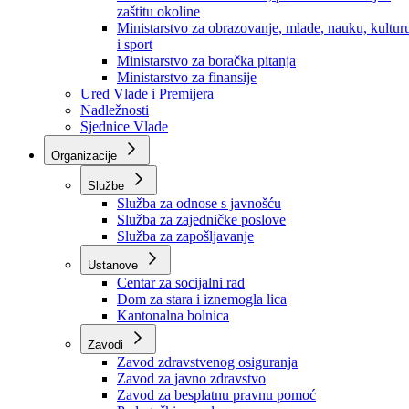
Ministarstvo za socijalnu politiku, zdravstvo,
raseljena lica i izbjeglice
Ministarstvo za urbanizam, prostorno uređenje i
zaštitu okoline
Ministarstvo za obrazovanje, mlade, nauku, kultur
i sport
Ministarstvo za boračka pitanja
Ministarstvo za finansije
Ured Vlade i Premijera
Nadležnosti
Sjednice Vlade
Organizacije
Službe
Služba za odnose s javnošću
Služba za zajedničke poslove
Služba za zapošljavanje
Ustanove
Centar za socijalni rad
Dom za stara i iznemogla lica
Kantonalna bolnica
Zavodi