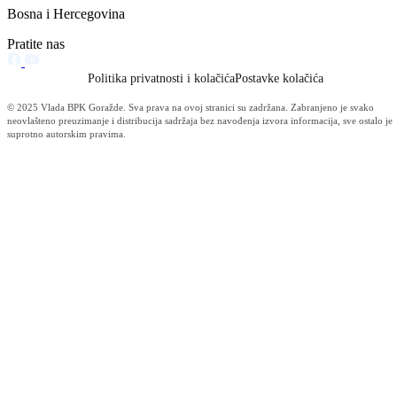
Vijesti (10476)
Informacije MUP-a (4482)
Izdvajamo (2533)
Video (Dnevnik - nema nista) (1736)
Konkursi i Oglasi (1675)
Javni pozivi (1617)
Sjednice Vlade (1268)
Skupstina - Aktuelnosti i novosti (508)
Korona virus (469)
Press konferencije (306)
Sjednice Skupštine (282)
Izvještaj OC Uprave (234)
News (186)
IZVJEŠTAJ - Ministarstvo za privredu (131)
Javne nabavke (113)
Najave (95)
Objava za medije (91)
Značajni dokumenti (79)
Fotogalerija (56)
Vijesti (Privreda) (45)
Obavještenja (Privreda) (35)
Kanton (34)
Informacije o gripi H1N1 (26)
Video (mediji) (25)
Video BPK-a (22)