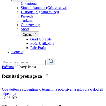
Planovi
Značajni dokumenti
O kantonu
O kantonu
Simboli kantona (Grb, zastava)
Historija (digitalni muzej)
Privreda
Turizam
Obrazovanje
Sport
Općine
Grad Goražde
Foča-Ustikolina
Pale-Prača
Kontakt
Početna
/
Obavještenja
Rezultati pretrage za ""