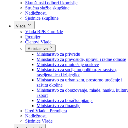
Poslanici po strankama
Poslanici po klubovima naroda
Kolegij skupštine
Skupštinski odbori i komisije
Stručna služba skupštine
Nadležnosti
Sjednice skupštine
Vlada
Vlada BPK Goražde
Premijer
Članovi Vlade
Ministarstva
Ministarstvo za privredu
Ministarstvo za pravosuđe, upravu i radne odnose
Ministarstvo za unutrašnje poslove
Ministarstvo za socijalnu politiku, zdravstvo,
raseljena lica i izbjeglice
Ministarstvo za urbanizam, prostorno uređenje i
zaštitu okoline
Ministarstvo za obrazovanje, mlade, nauku, kultur
i sport
Ministarstvo za boračka pitanja
Ministarstvo za finansije
Ured Vlade i Premijera