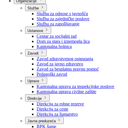
Nadležnosti
Sjednice Vlade
Organizacije
Službe
Služba za odnose s javnošću
Služba za zajedničke poslove
Služba za zapošljavanje
Ustanove
Centar za socijalni rad
Dom za stara i iznemogla lica
Kantonalna bolnica
Zavodi
Zavod zdravstvenog osiguranja
Zavod za javno zdravstvo
Zavod za besplatnu pravnu pomoć
Pedagoški zavod
Uprave
Kantonalna uprava za inspekcijske poslove
Kantonalna uprava civilne zaštite
Direkcije
Direkcija za robne rezerve
Direkcija za ceste