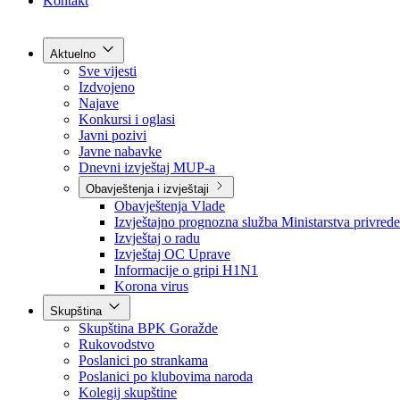
Grad Goražde
Foča-Ustikolina
Pale-Prača
Kontakt
Aktuelno
Sve vijesti
Izdvojeno
Najave
Konkursi i oglasi
Javni pozivi
Javne nabavke
Dnevni izvještaj MUP-a
Obavještenja i izvještaji
Obavještenja Vlade
Izvještajno prognozna služba Ministarstva privrede
Izvještaj o radu
Izvještaj OC Uprave
Informacije o gripi H1N1
Korona virus
Skupština
Skupština BPK Goražde
Rukovodstvo