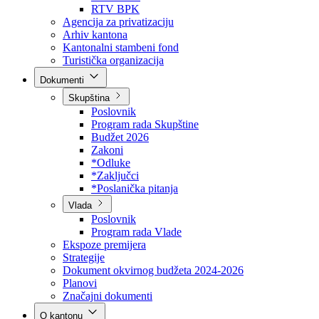
Direkcija za šumarstvo
Javna preduzeća
BPK šume
RTV BPK
Agencija za privatizaciju
Arhiv kantona
Kantonalni stambeni fond
Turistička organizacija
Dokumenti
Skupština
Poslovnik
Program rada Skupštine
Budžet 2026
Zakoni
*Odluke
*Zaključci
*Poslanička pitanja
Vlada
Poslovnik
Program rada Vlade
Ekspoze premijera
Strategije
Dokument okvirnog budžeta 2024-2026