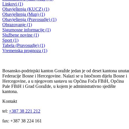
OBAVIJEST O JAVNOJ RASPRAVI- AMANDMANI NA USTA
22.09.2021