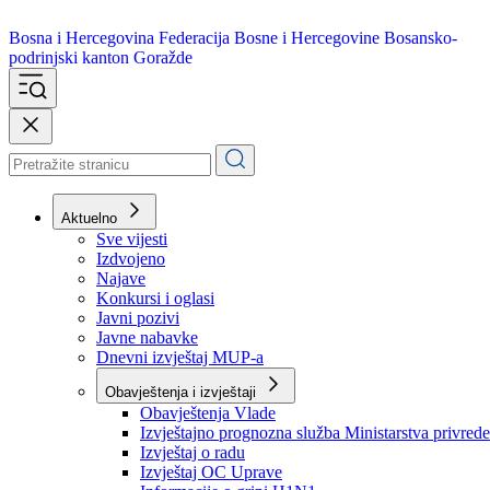
Bosna i Hercegovina
Federacija Bosne i Hercegovine
Bosansko-
podrinjski kanton Goražde
Aktuelno
Sve vijesti
Izdvojeno
Najave
Konkursi i oglasi
Javni pozivi
Javne nabavke
Dnevni izvještaj MUP-a
Obavještenja i izvještaji
Obavještenja Vlade