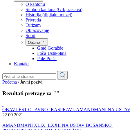
Planovi
Značajni dokumenti
O kantonu
O kantonu
Simboli kantona (Grb, zastava)
Historija (digitalni muzej)
Privreda
Turizam
Obrazovanje
Sport
Općine
Grad Goražde
Foča-Ustikolina
Pale-Prača
Kontakt
Početna
/
Javni pozivi
Rezultati pretrage za ""