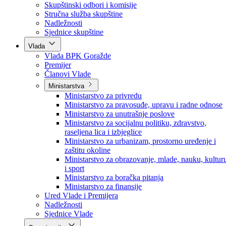
Poslanici po strankama
Poslanici po klubovima naroda
Kolegij skupštine
Skupštinski odbori i komisije
Stručna služba skupštine
Nadležnosti
Sjednice skupštine
Vlada
Vlada BPK Goražde
Premijer
Članovi Vlade
Ministarstva
Ministarstvo za privredu
Ministarstvo za pravosuđe, upravu i radne odnose
Ministarstvo za unutrašnje poslove
Ministarstvo za socijalnu politiku, zdravstvo,
raseljena lica i izbjeglice
Ministarstvo za urbanizam, prostorno uređenje i
zaštitu okoline
Ministarstvo za obrazovanje, mlade, nauku, kultur
i sport
Ministarstvo za boračka pitanja
Ministarstvo za finansije
Ured Vlade i Premijera