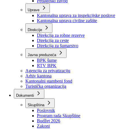
Zavod zdravstvenog osiguranja
Zavod za javno zdravstvo
Zavod za besplatnu pravnu pomoć
Pedagoški zavod
Uprave
Kantonalna uprava za inspekcijske poslove
Kantonalna uprava civilne zaštite
Direkcije
Direkcija za robne rezerve
Direkcija za ceste
Direkcija za šumarstvo
Javna preduzeća
BPK šume
RTV BPK
Agencija za privatizaciju
Arhiv kantona
Kantonalni stambeni fond
Turistička organizacija
Dokumenti
Skupština
Poslovnik