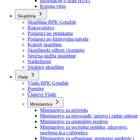
Izvještajno prognozna služba Ministarstva privrede
Izvještaj o radu
Izvještaj OC Uprave
Informacije o gripi H1N1
Korona virus
Skupština
Skupština BPK Goražde
Rukovodstvo
Poslanici po strankama
Poslanici po klubovima naroda
Kolegij skupštine
Skupštinski odbori i komisije
Stručna služba skupštine
Nadležnosti
Sjednice skupštine
Vlada
Vlada BPK Goražde
Premijer
Članovi Vlade
Ministarstva
Ministarstvo za privredu
Ministarstvo za pravosuđe, upravu i radne odnose
Ministarstvo za unutrašnje poslove