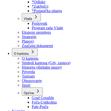
Program rada Skupštine
Budžet 2026
Zakoni
*Odluke
*Zaključci
*Poslanička pitanja
Vlada
Poslovnik
Program rada Vlade
Ekspoze premijera
Strategije
Planovi
Značajni dokumenti
O kantonu
O kantonu
Simboli kantona (Grb, zastava)
Historija (digitalni muzej)
Privreda
Turizam
Obrazovanje
Sport
Općine