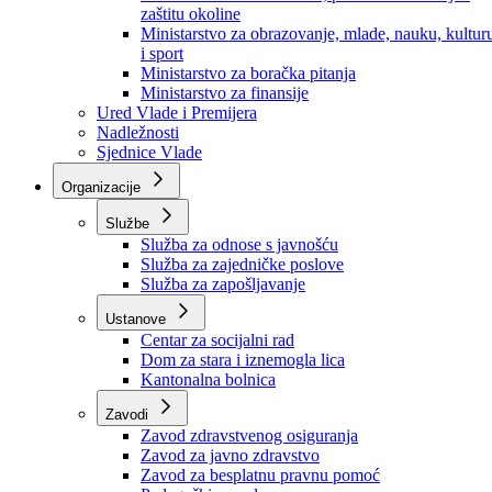
Ministarstvo za socijalnu politiku, zdravstvo,
raseljena lica i izbjeglice
Ministarstvo za urbanizam, prostorno uređenje i
zaštitu okoline
Ministarstvo za obrazovanje, mlade, nauku, kultur
i sport
Ministarstvo za boračka pitanja
Ministarstvo za finansije
Ured Vlade i Premijera
Nadležnosti
Sjednice Vlade
Organizacije
Službe
Služba za odnose s javnošću
Služba za zajedničke poslove
Služba za zapošljavanje
Ustanove
Centar za socijalni rad
Dom za stara i iznemogla lica
Kantonalna bolnica
Zavodi