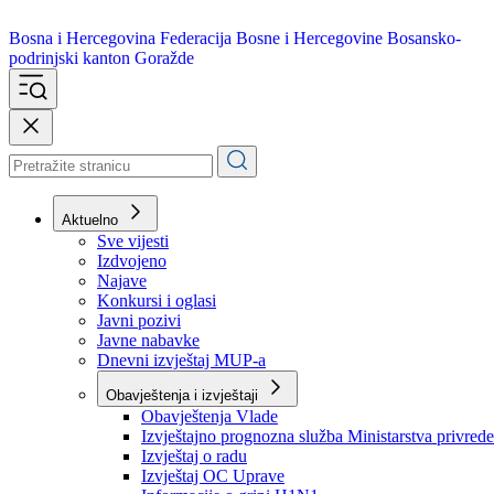
Bosna i Hercegovina
Federacija Bosne i Hercegovine
Bosansko-
podrinjski kanton Goražde
Aktuelno
Sve vijesti
Izdvojeno
Najave
Konkursi i oglasi
Javni pozivi
Javne nabavke
Dnevni izvještaj MUP-a
Obavještenja i izvještaji
Obavještenja Vlade