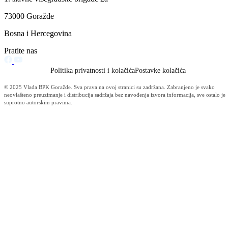
Filtriraj rezultate po kategoriji
Vijesti (10480)
Informacije MUP-a (4484)
Izdvajamo (2533)
Video (Dnevnik - nema nista) (1736)
Konkursi i Oglasi (1675)
Javni pozivi (1617)
Sjednice Vlade (1268)
Skupstina - Aktuelnosti i novosti (508)
Korona virus (469)
Press konferencije (306)
Sjednice Skupštine (282)
Izvještaj OC Uprave (234)
News (186)
IZVJEŠTAJ - Ministarstvo za privredu (131)
Javne nabavke (113)
Najave (95)
Objava za medije (91)
Značajni dokumenti (79)
Fotogalerija (56)
Vijesti (Privreda) (45)
Obavještenja (Privreda) (35)
Kanton (34)