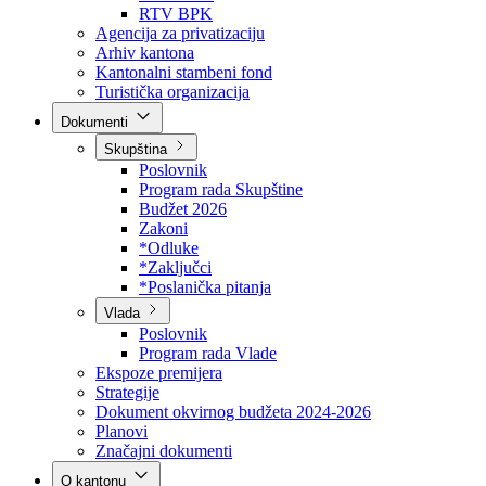
Direkcija za šumarstvo
Javna preduzeća
BPK šume
RTV BPK
Agencija za privatizaciju
Arhiv kantona
Kantonalni stambeni fond
Turistička organizacija
Dokumenti
Skupština
Poslovnik
Program rada Skupštine
Budžet 2026
Zakoni
*Odluke
*Zaključci
*Poslanička pitanja
Vlada
Poslovnik
Program rada Vlade
Ekspoze premijera
Strategije
Dokument okvirnog budžeta 2024-2026