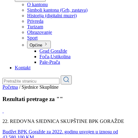
Planovi
Značajni dokumenti
O kantonu
O kantonu
Simboli kantona (Grb, zastava)
Historija (digitalni muzej)
Privreda
Turizam
Obrazovanje
Sport
Općine
Grad Goražde
Foča-Ustikolina
Pale-Prača
Kontakt
Početna
/
Sjednice Skupštine
Rezultati pretrage za ""