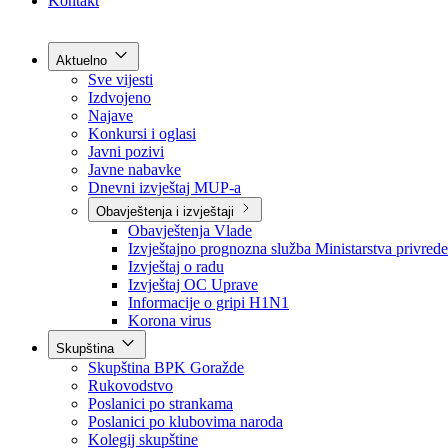
Grad Goražde
Foča-Ustikolina
Pale-Prača
Kontakt
Aktuelno
Sve vijesti
Izdvojeno
Najave
Konkursi i oglasi
Javni pozivi
Javne nabavke
Dnevni izvještaj MUP-a
Obavještenja i izvještaji
Obavještenja Vlade
Izvještajno prognozna služba Ministarstva privrede
Izvještaj o radu
Izvještaj OC Uprave
Informacije o gripi H1N1
Korona virus
Skupština
Skupština BPK Goražde
Rukovodstvo