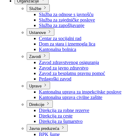
Nadležnosti
Sjednice Vlade
Organizacije
Službe
Služba za odnose s javnošću
Služba za zajedničke poslove
Služba za zapošljavanje
Ustanove
Centar za socijalni rad
Dom za stara i iznemogla lica
Kantonalna bolnica
Zavodi
Zavod zdravstvenog osiguranja
Zavod za javno zdravstvo
Zavod za besplatnu pravnu pomoć
Pedagoški zavod
Uprave
Kantonalna uprava za inspekcijske poslove
Kantonalna uprava civilne zaštite
Direkcije
Direkcija za robne rezerve
Direkcija za ceste