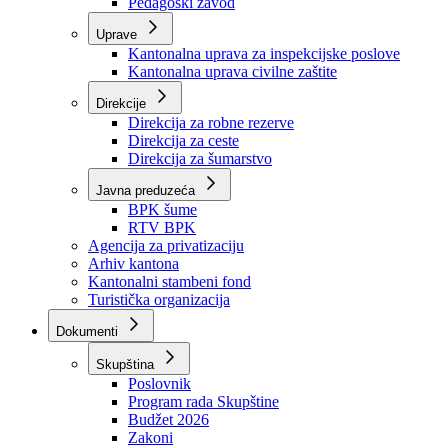
Zavod zdravstvenog osiguranja
Zavod za javno zdravstvo
Zavod za besplatnu pravnu pomoć
Pedagoški zavod
Uprave
Kantonalna uprava za inspekcijske poslove
Kantonalna uprava civilne zaštite
Direkcije
Direkcija za robne rezerve
Direkcija za ceste
Direkcija za šumarstvo
Javna preduzeća
BPK šume
RTV BPK
Agencija za privatizaciju
Arhiv kantona
Kantonalni stambeni fond
Turistička organizacija
Dokumenti
Skupština
Poslovnik