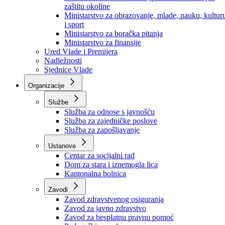
Ministarstvo za socijalnu politiku, zdravstvo,
raseljena lica i izbjeglice
Ministarstvo za urbanizam, prostorno uređenje i
zaštitu okoline
Ministarstvo za obrazovanje, mlade, nauku, kultur
i sport
Ministarstvo za boračka pitanja
Ministarstvo za finansije
Ured Vlade i Premijera
Nadležnosti
Sjednice Vlade
Organizacije
Službe
Služba za odnose s javnošću
Služba za zajedničke poslove
Služba za zapošljavanje
Ustanove
Centar za socijalni rad
Dom za stara i iznemogla lica
Kantonalna bolnica
Zavodi