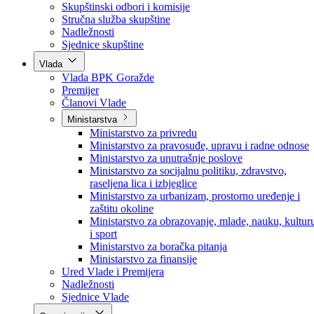
Poslanici po strankama
Poslanici po klubovima naroda
Kolegij skupštine
Skupštinski odbori i komisije
Stručna služba skupštine
Nadležnosti
Sjednice skupštine
Vlada
Vlada BPK Goražde
Premijer
Članovi Vlade
Ministarstva
Ministarstvo za privredu
Ministarstvo za pravosuđe, upravu i radne odnose
Ministarstvo za unutrašnje poslove
Ministarstvo za socijalnu politiku, zdravstvo,
raseljena lica i izbjeglice
Ministarstvo za urbanizam, prostorno uređenje i
zaštitu okoline
Ministarstvo za obrazovanje, mlade, nauku, kultur
i sport
Ministarstvo za boračka pitanja
Ministarstvo za finansije
Ured Vlade i Premijera