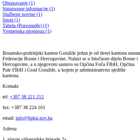
22. REDOVNA SJEDNICA SKUPŠTINE BPK GORAŽDE
Budžet BPK Goražde za 2022. godinu usvojen u iznosu od
43.580.100 KM
28.12.2021