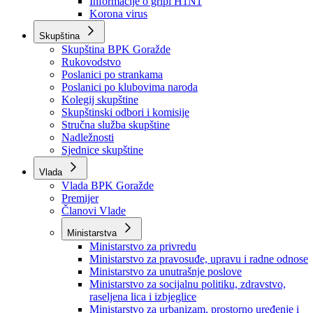
Izvještajno prognozna služba Ministarstva privrede
Izvještaj o radu
Izvještaj OC Uprave
Informacije o gripi H1N1
Korona virus
Skupština
Skupština BPK Goražde
Rukovodstvo
Poslanici po strankama
Poslanici po klubovima naroda
Kolegij skupštine
Skupštinski odbori i komisije
Stručna služba skupštine
Nadležnosti
Sjednice skupštine
Vlada
Vlada BPK Goražde
Premijer
Članovi Vlade
Ministarstva
Ministarstvo za privredu
Ministarstvo za pravosuđe, upravu i radne odnose
Ministarstvo za unutrašnje poslove