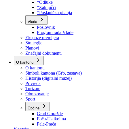
Program rada Skupštine
Budžet 2026
Zakoni
*Odluke
*Zaključci
*Poslanička pitanja
Vlada
Poslovnik
Program rada Vlade
Ekspoze premijera
Strategije
Planovi
Značajni dokumenti
O kantonu
O kantonu
Simboli kantona (Grb, zastava)
Historija (digitalni muzej)
Privreda
Turizam
Obrazovanje
Sport
Općine