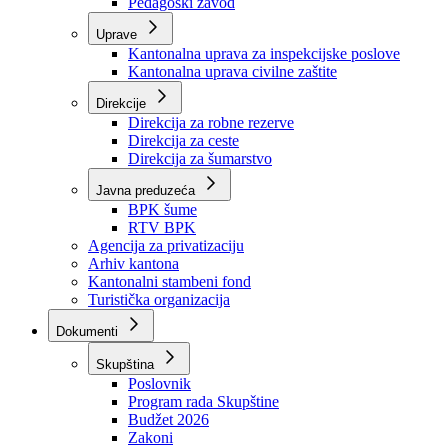
Zavod zdravstvenog osiguranja
Zavod za javno zdravstvo
Zavod za besplatnu pravnu pomoć
Pedagoški zavod
Uprave
Kantonalna uprava za inspekcijske poslove
Kantonalna uprava civilne zaštite
Direkcije
Direkcija za robne rezerve
Direkcija za ceste
Direkcija za šumarstvo
Javna preduzeća
BPK šume
RTV BPK
Agencija za privatizaciju
Arhiv kantona
Kantonalni stambeni fond
Turistička organizacija
Dokumenti
Skupština
Poslovnik