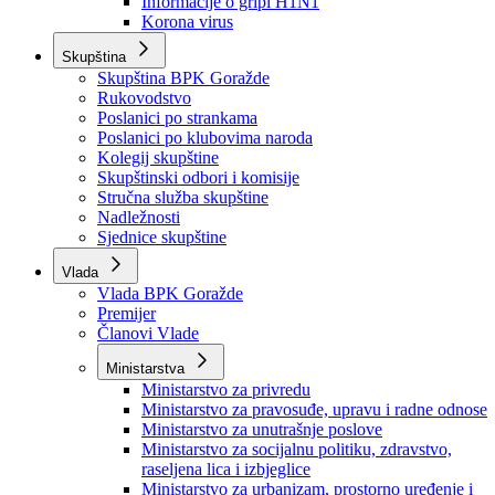
Izvještajno prognozna služba Ministarstva privrede
Izvještaj o radu
Izvještaj OC Uprave
Informacije o gripi H1N1
Korona virus
Skupština
Skupština BPK Goražde
Rukovodstvo
Poslanici po strankama
Poslanici po klubovima naroda
Kolegij skupštine
Skupštinski odbori i komisije
Stručna služba skupštine
Nadležnosti
Sjednice skupštine
Vlada
Vlada BPK Goražde
Premijer
Članovi Vlade
Ministarstva
Ministarstvo za privredu
Ministarstvo za pravosuđe, upravu i radne odnose
Ministarstvo za unutrašnje poslove