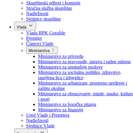
Poslanici po strankama
Poslanici po klubovima naroda
Kolegij skupštine
Skupštinski odbori i komisije
Stručna služba skupštine
Nadležnosti
Sjednice skupštine
Vlada
Vlada BPK Goražde
Premijer
Članovi Vlade
Ministarstva
Ministarstvo za privredu
Ministarstvo za pravosuđe, upravu i radne odnose
Ministarstvo za unutrašnje poslove
Ministarstvo za socijalnu politiku, zdravstvo,
raseljena lica i izbjeglice
Ministarstvo za urbanizam, prostorno uređenje i
zaštitu okoline
Ministarstvo za obrazovanje, mlade, nauku, kultur
i sport
Ministarstvo za boračka pitanja
Ministarstvo za finansije
Ured Vlade i Premijera