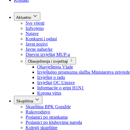
Grad Goražde
Foča-Ustikolina
Pale-Prača
Kontakt
Aktuelno
Sve vijesti
Izdvojeno
Najave
Konkursi i oglasi
Javni pozivi
Javne nabavke
Dnevni izvještaj MUP-a
Obavještenja i izvještaji
Obavještenja Vlade
Izvještajno prognozna služba Ministarstva privrede
Izvještaj o radu
Izvještaj OC Uprave
Informacije o gripi H1N1
Korona virus
Skupština
Skupština BPK Goražde
Rukovodstvo