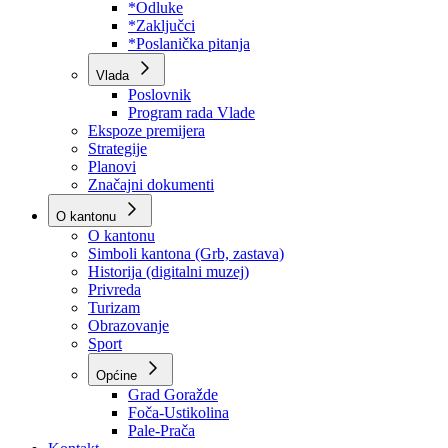
Program rada Skupštine
Budžet 2026
Zakoni
*Odluke
*Zaključci
*Poslanička pitanja
Vlada
Poslovnik
Program rada Vlade
Ekspoze premijera
Strategije
Planovi
Značajni dokumenti
O kantonu
O kantonu
Simboli kantona (Grb, zastava)
Historija (digitalni muzej)
Privreda
Turizam
Obrazovanje
Sport
Općine