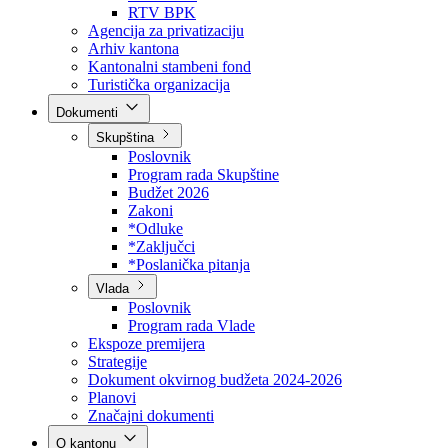
Direkcija za šumarstvo
Javna preduzeća
BPK šume
RTV BPK
Agencija za privatizaciju
Arhiv kantona
Kantonalni stambeni fond
Turistička organizacija
Dokumenti
Skupština
Poslovnik
Program rada Skupštine
Budžet 2026
Zakoni
*Odluke
*Zaključci
*Poslanička pitanja
Vlada
Poslovnik
Program rada Vlade
Ekspoze premijera
Strategije
Dokument okvirnog budžeta 2024-2026