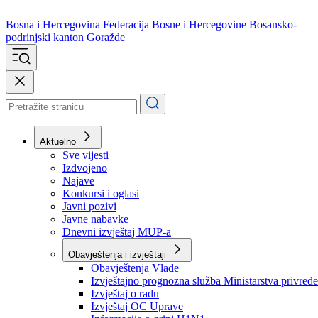
Bosna i Hercegovina
Federacija Bosne i Hercegovine
Bosansko-
podrinjski kanton Goražde
Aktuelno
Sve vijesti
Izdvojeno
Najave
Konkursi i oglasi
Javni pozivi
Javne nabavke
Dnevni izvještaj MUP-a
Obavještenja i izvještaji
Obavještenja Vlade