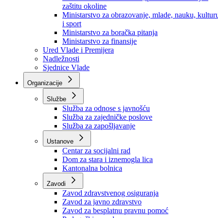
Ministarstvo za socijalnu politiku, zdravstvo,
raseljena lica i izbjeglice
Ministarstvo za urbanizam, prostorno uređenje i
zaštitu okoline
Ministarstvo za obrazovanje, mlade, nauku, kultur
i sport
Ministarstvo za boračka pitanja
Ministarstvo za finansije
Ured Vlade i Premijera
Nadležnosti
Sjednice Vlade
Organizacije
Službe
Služba za odnose s javnošću
Služba za zajedničke poslove
Služba za zapošljavanje
Ustanove
Centar za socijalni rad
Dom za stara i iznemogla lica
Kantonalna bolnica
Zavodi