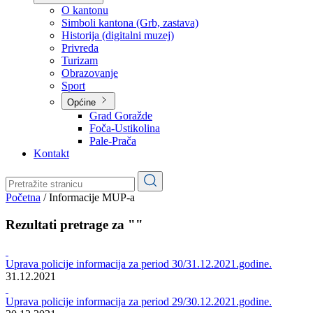
Planovi
Značajni dokumenti
O kantonu
O kantonu
Simboli kantona (Grb, zastava)
Historija (digitalni muzej)
Privreda
Turizam
Obrazovanje
Sport
Općine
Grad Goražde
Foča-Ustikolina
Pale-Prača
Kontakt
Početna
/
Informacije MUP-a
Rezultati pretrage za ""