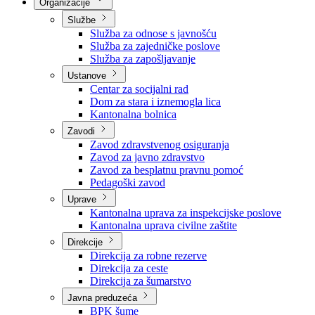
Nadležnosti
Sjednice Vlade
Organizacije
Službe
Služba za odnose s javnošću
Služba za zajedničke poslove
Služba za zapošljavanje
Ustanove
Centar za socijalni rad
Dom za stara i iznemogla lica
Kantonalna bolnica
Zavodi
Zavod zdravstvenog osiguranja
Zavod za javno zdravstvo
Zavod za besplatnu pravnu pomoć
Pedagoški zavod
Uprave
Kantonalna uprava za inspekcijske poslove
Kantonalna uprava civilne zaštite
Direkcije
Direkcija za robne rezerve
Direkcija za ceste