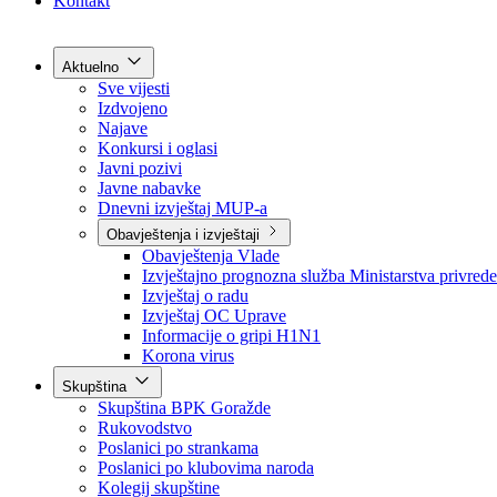
Grad Goražde
Foča-Ustikolina
Pale-Prača
Kontakt
Aktuelno
Sve vijesti
Izdvojeno
Najave
Konkursi i oglasi
Javni pozivi
Javne nabavke
Dnevni izvještaj MUP-a
Obavještenja i izvještaji
Obavještenja Vlade
Izvještajno prognozna služba Ministarstva privrede
Izvještaj o radu
Izvještaj OC Uprave
Informacije o gripi H1N1
Korona virus
Skupština
Skupština BPK Goražde
Rukovodstvo