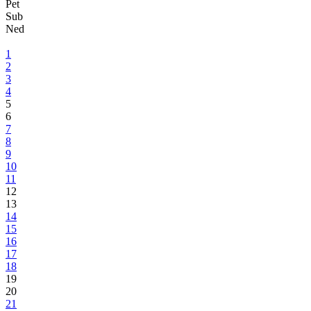
Sastanak s predstavnicima Fonda za profesionalnu rehabilitaciju i
zapošljavanje osoba sa invaliditetom
Sutra će biti objavljen Javni poziv za novo zapošljavanje i
samozapošljavanje osoba sa invaliditetom
15.03.2022