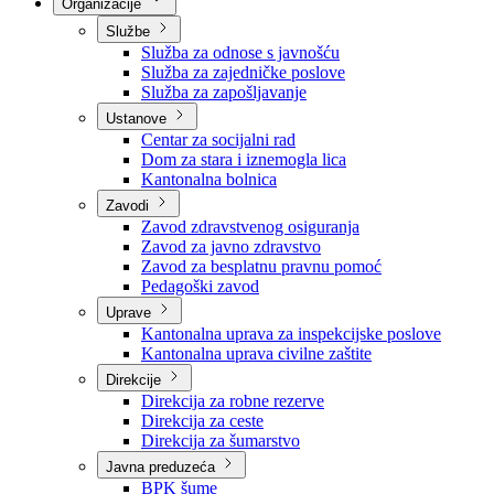
Nadležnosti
Sjednice Vlade
Organizacije
Službe
Služba za odnose s javnošću
Služba za zajedničke poslove
Služba za zapošljavanje
Ustanove
Centar za socijalni rad
Dom za stara i iznemogla lica
Kantonalna bolnica
Zavodi
Zavod zdravstvenog osiguranja
Zavod za javno zdravstvo
Zavod za besplatnu pravnu pomoć
Pedagoški zavod
Uprave
Kantonalna uprava za inspekcijske poslove
Kantonalna uprava civilne zaštite
Direkcije
Direkcija za robne rezerve
Direkcija za ceste