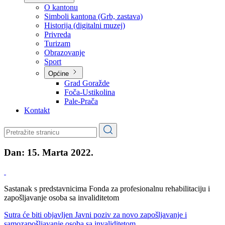
Planovi
Značajni dokumenti
O kantonu
O kantonu
Simboli kantona (Grb, zastava)
Historija (digitalni muzej)
Privreda
Turizam
Obrazovanje
Sport
Općine
Grad Goražde
Foča-Ustikolina
Pale-Prača
Kontakt
Dan:
15. Marta 2022.