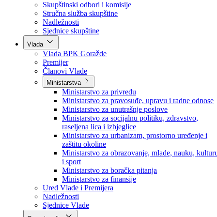
Poslanici po strankama
Poslanici po klubovima naroda
Kolegij skupštine
Skupštinski odbori i komisije
Stručna služba skupštine
Nadležnosti
Sjednice skupštine
Vlada
Vlada BPK Goražde
Premijer
Članovi Vlade
Ministarstva
Ministarstvo za privredu
Ministarstvo za pravosuđe, upravu i radne odnose
Ministarstvo za unutrašnje poslove
Ministarstvo za socijalnu politiku, zdravstvo,
raseljena lica i izbjeglice
Ministarstvo za urbanizam, prostorno uređenje i
zaštitu okoline
Ministarstvo za obrazovanje, mlade, nauku, kultur
i sport
Ministarstvo za boračka pitanja
Ministarstvo za finansije
Ured Vlade i Premijera