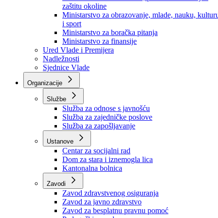
Ministarstvo za socijalnu politiku, zdravstvo,
raseljena lica i izbjeglice
Ministarstvo za urbanizam, prostorno uređenje i
zaštitu okoline
Ministarstvo za obrazovanje, mlade, nauku, kultur
i sport
Ministarstvo za boračka pitanja
Ministarstvo za finansije
Ured Vlade i Premijera
Nadležnosti
Sjednice Vlade
Organizacije
Službe
Služba za odnose s javnošću
Služba za zajedničke poslove
Služba za zapošljavanje
Ustanove
Centar za socijalni rad
Dom za stara i iznemogla lica
Kantonalna bolnica
Zavodi