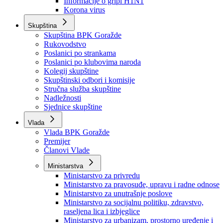
Izvještajno prognozna služba Ministarstva privrede
Izvještaj o radu
Izvještaj OC Uprave
Informacije o gripi H1N1
Korona virus
Skupština
Skupština BPK Goražde
Rukovodstvo
Poslanici po strankama
Poslanici po klubovima naroda
Kolegij skupštine
Skupštinski odbori i komisije
Stručna služba skupštine
Nadležnosti
Sjednice skupštine
Vlada
Vlada BPK Goražde
Premijer
Članovi Vlade
Ministarstva
Ministarstvo za privredu
Ministarstvo za pravosuđe, upravu i radne odnose
Ministarstvo za unutrašnje poslove