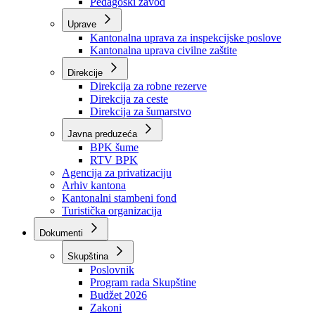
Zavod zdravstvenog osiguranja
Zavod za javno zdravstvo
Zavod za besplatnu pravnu pomoć
Pedagoški zavod
Uprave
Kantonalna uprava za inspekcijske poslove
Kantonalna uprava civilne zaštite
Direkcije
Direkcija za robne rezerve
Direkcija za ceste
Direkcija za šumarstvo
Javna preduzeća
BPK šume
RTV BPK
Agencija za privatizaciju
Arhiv kantona
Kantonalni stambeni fond
Turistička organizacija
Dokumenti
Skupština
Poslovnik