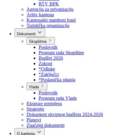
Direkcija za šumarstvo
Javna preduzeća
BPK šume
RTV BPK
Agencija za privatizaciju
Arhiv kantona
Kantonalni stambeni fond
Turistička organizacija
Dokumenti
Skupština
Poslovnik
Program rada Skupštine
Budžet 2026
Zakoni
*Odluke
*Zaključci
*Poslanička pitanja
Vlada
Poslovnik
Program rada Vlade
Ekspoze premijera
Strategije
Dokument okvirnog budžeta 2024-2026