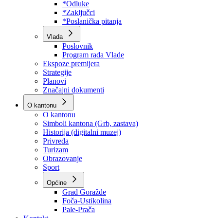
Program rada Skupštine
Budžet 2026
Zakoni
*Odluke
*Zaključci
*Poslanička pitanja
Vlada
Poslovnik
Program rada Vlade
Ekspoze premijera
Strategije
Planovi
Značajni dokumenti
O kantonu
O kantonu
Simboli kantona (Grb, zastava)
Historija (digitalni muzej)
Privreda
Turizam
Obrazovanje
Sport
Općine