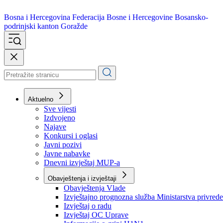
Bosna i Hercegovina
Federacija Bosne i Hercegovine
Bosansko-
podrinjski kanton Goražde
Aktuelno
Sve vijesti
Izdvojeno
Najave
Konkursi i oglasi
Javni pozivi
Javne nabavke
Dnevni izvještaj MUP-a
Obavještenja i izvještaji
Obavještenja Vlade