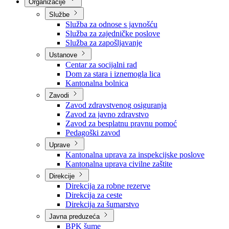
Nadležnosti
Sjednice Vlade
Organizacije
Službe
Služba za odnose s javnošću
Služba za zajedničke poslove
Služba za zapošljavanje
Ustanove
Centar za socijalni rad
Dom za stara i iznemogla lica
Kantonalna bolnica
Zavodi
Zavod zdravstvenog osiguranja
Zavod za javno zdravstvo
Zavod za besplatnu pravnu pomoć
Pedagoški zavod
Uprave
Kantonalna uprava za inspekcijske poslove
Kantonalna uprava civilne zaštite
Direkcije
Direkcija za robne rezerve
Direkcija za ceste