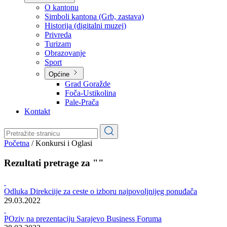
Planovi
Značajni dokumenti
O kantonu
O kantonu
Simboli kantona (Grb, zastava)
Historija (digitalni muzej)
Privreda
Turizam
Obrazovanje
Sport
Općine
Grad Goražde
Foča-Ustikolina
Pale-Prača
Kontakt
Početna
/
Konkursi i Oglasi
Rezultati pretrage za ""