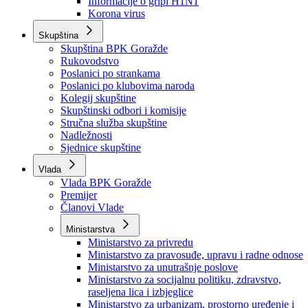
Izvještajno prognozna služba Ministarstva privrede
Izvještaj o radu
Izvještaj OC Uprave
Informacije o gripi H1N1
Korona virus
Skupština
Skupština BPK Goražde
Rukovodstvo
Poslanici po strankama
Poslanici po klubovima naroda
Kolegij skupštine
Skupštinski odbori i komisije
Stručna služba skupštine
Nadležnosti
Sjednice skupštine
Vlada
Vlada BPK Goražde
Premijer
Članovi Vlade
Ministarstva
Ministarstvo za privredu
Ministarstvo za pravosuđe, upravu i radne odnose
Ministarstvo za unutrašnje poslove