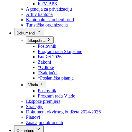
Direkcija za šumarstvo
Javna preduzeća
BPK šume
RTV BPK
Agencija za privatizaciju
Arhiv kantona
Kantonalni stambeni fond
Turistička organizacija
Dokumenti
Skupština
Poslovnik
Program rada Skupštine
Budžet 2026
Zakoni
*Odluke
*Zaključci
*Poslanička pitanja
Vlada
Poslovnik
Program rada Vlade
Ekspoze premijera
Strategije
Dokument okvirnog budžeta 2024-2026