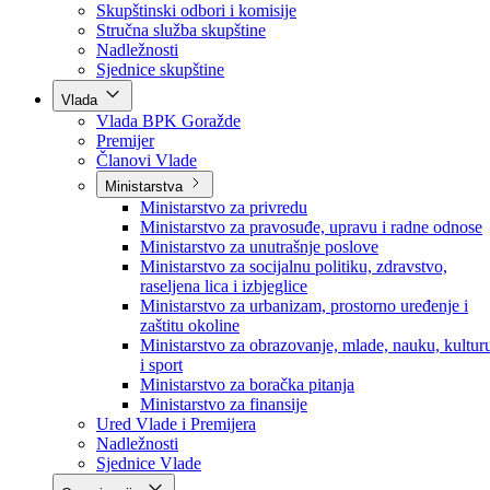
Poslanici po strankama
Poslanici po klubovima naroda
Kolegij skupštine
Skupštinski odbori i komisije
Stručna služba skupštine
Nadležnosti
Sjednice skupštine
Vlada
Vlada BPK Goražde
Premijer
Članovi Vlade
Ministarstva
Ministarstvo za privredu
Ministarstvo za pravosuđe, upravu i radne odnose
Ministarstvo za unutrašnje poslove
Ministarstvo za socijalnu politiku, zdravstvo,
raseljena lica i izbjeglice
Ministarstvo za urbanizam, prostorno uređenje i
zaštitu okoline
Ministarstvo za obrazovanje, mlade, nauku, kultur
i sport
Ministarstvo za boračka pitanja
Ministarstvo za finansije
Ured Vlade i Premijera