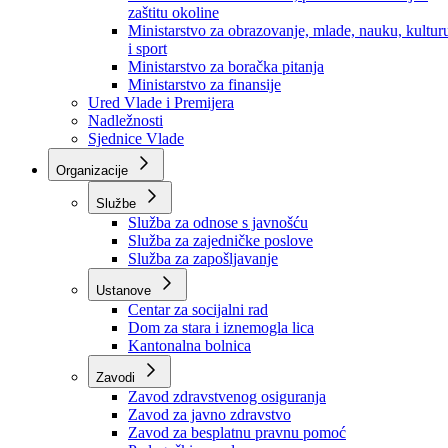
Ministarstvo za socijalnu politiku, zdravstvo,
raseljena lica i izbjeglice
Ministarstvo za urbanizam, prostorno uređenje i
zaštitu okoline
Ministarstvo za obrazovanje, mlade, nauku, kultur
i sport
Ministarstvo za boračka pitanja
Ministarstvo za finansije
Ured Vlade i Premijera
Nadležnosti
Sjednice Vlade
Organizacije
Službe
Služba za odnose s javnošću
Služba za zajedničke poslove
Služba za zapošljavanje
Ustanove
Centar za socijalni rad
Dom za stara i iznemogla lica
Kantonalna bolnica
Zavodi