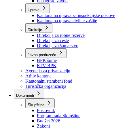
Zavod zdravstvenog osiguranja
Zavod za javno zdravstvo
Zavod za besplatnu pravnu pomoć
Pedagoški zavod
Uprave
Kantonalna uprava za inspekcijske poslove
Kantonalna uprava civilne zaštite
Direkcije
Direkcija za robne rezerve
Direkcija za ceste
Direkcija za šumarstvo
Javna preduzeća
BPK šume
RTV BPK
Agencija za privatizaciju
Arhiv kantona
Kantonalni stambeni fond
Turistička organizacija
Dokumenti
Skupština
Poslovnik