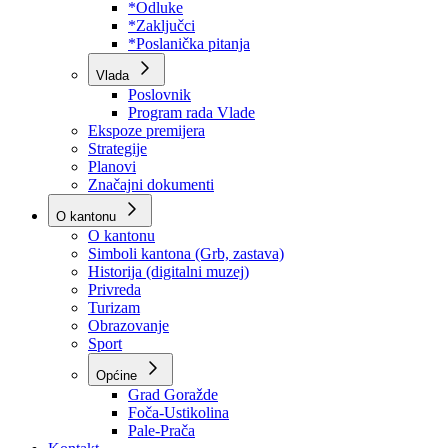
Program rada Skupštine
Budžet 2026
Zakoni
*Odluke
*Zaključci
*Poslanička pitanja
Vlada
Poslovnik
Program rada Vlade
Ekspoze premijera
Strategije
Planovi
Značajni dokumenti
O kantonu
O kantonu
Simboli kantona (Grb, zastava)
Historija (digitalni muzej)
Privreda
Turizam
Obrazovanje
Sport
Općine