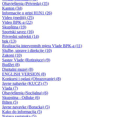
Odluka Direkciije za ceste o izboru najpovoljnijeg ponuđača
29.03.2022