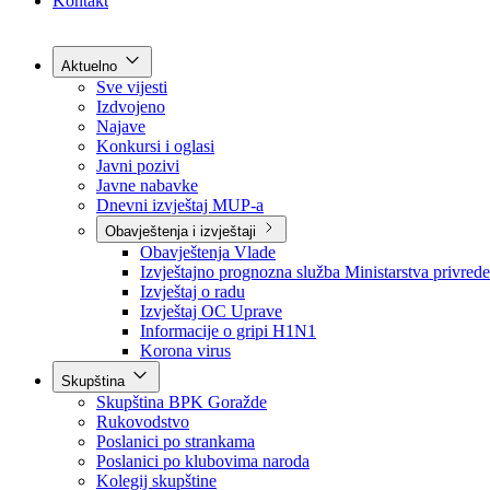
Grad Goražde
Foča-Ustikolina
Pale-Prača
Kontakt
Aktuelno
Sve vijesti
Izdvojeno
Najave
Konkursi i oglasi
Javni pozivi
Javne nabavke
Dnevni izvještaj MUP-a
Obavještenja i izvještaji
Obavještenja Vlade
Izvještajno prognozna služba Ministarstva privrede
Izvještaj o radu
Izvještaj OC Uprave
Informacije o gripi H1N1
Korona virus
Skupština
Skupština BPK Goražde
Rukovodstvo