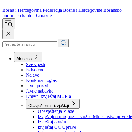
Bosna i Hercegovina
Federacija Bosne i Hercegovine
Bosansko-
podrinjski kanton Goražde
Aktuelno
Sve vijesti
Izdvojeno
Najave
Konkursi i oglasi
Javni pozivi
Javne nabavke
Dnevni izvještaj MUP-a
Obavještenja i izvještaji
Obavještenja Vlade