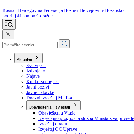
Bosna i Hercegovina
Federacija Bosne i Hercegovine
Bosansko-
podrinjski kanton Goražde
Aktuelno
Sve vijesti
Izdvojeno
Najave
Konkursi i oglasi
Javni pozivi
Javne nabavke
Dnevni izvještaj MUP-a
Obavještenja i izvještaji
Obavještenja Vlade