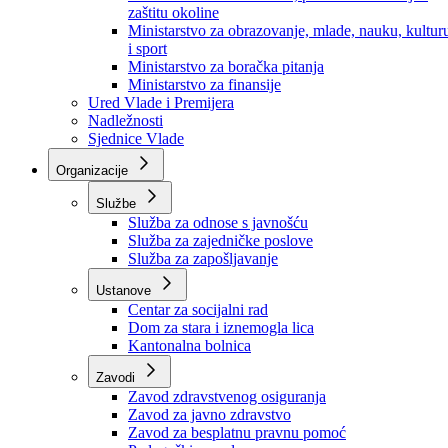
Ministarstvo za socijalnu politiku, zdravstvo,
raseljena lica i izbjeglice
Ministarstvo za urbanizam, prostorno uređenje i
zaštitu okoline
Ministarstvo za obrazovanje, mlade, nauku, kultur
i sport
Ministarstvo za boračka pitanja
Ministarstvo za finansije
Ured Vlade i Premijera
Nadležnosti
Sjednice Vlade
Organizacije
Službe
Služba za odnose s javnošću
Služba za zajedničke poslove
Služba za zapošljavanje
Ustanove
Centar za socijalni rad
Dom za stara i iznemogla lica
Kantonalna bolnica
Zavodi