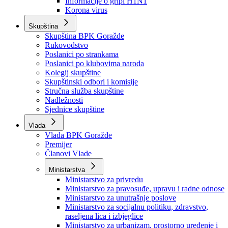
Izvještajno prognozna služba Ministarstva privrede
Izvještaj o radu
Izvještaj OC Uprave
Informacije o gripi H1N1
Korona virus
Skupština
Skupština BPK Goražde
Rukovodstvo
Poslanici po strankama
Poslanici po klubovima naroda
Kolegij skupštine
Skupštinski odbori i komisije
Stručna služba skupštine
Nadležnosti
Sjednice skupštine
Vlada
Vlada BPK Goražde
Premijer
Članovi Vlade
Ministarstva
Ministarstvo za privredu
Ministarstvo za pravosuđe, upravu i radne odnose
Ministarstvo za unutrašnje poslove