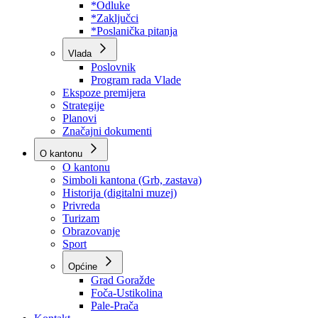
Program rada Skupštine
Budžet 2026
Zakoni
*Odluke
*Zaključci
*Poslanička pitanja
Vlada
Poslovnik
Program rada Vlade
Ekspoze premijera
Strategije
Planovi
Značajni dokumenti
O kantonu
O kantonu
Simboli kantona (Grb, zastava)
Historija (digitalni muzej)
Privreda
Turizam
Obrazovanje
Sport
Općine