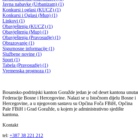
Odluka o poništavanju Javnog poziva – učešće u Programu utroška
sredstava iz budžeta Ministarstva za obrazovanje, mlade, nauku,
kulturu i sport sa ekonomskog koda-Tekući transferi neprofitnim
organizacijama- za mlade za 2022.godinu
23.06.2022