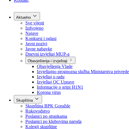
Grad Goražde
Foča-Ustikolina
Pale-Prača
Kontakt
Aktuelno
Sve vijesti
Izdvojeno
Najave
Konkursi i oglasi
Javni pozivi
Javne nabavke
Dnevni izvještaj MUP-a
Obavještenja i izvještaji
Obavještenja Vlade
Izvještajno prognozna služba Ministarstva privrede
Izvještaj o radu
Izvještaj OC Uprave
Informacije o gripi H1N1
Korona virus
Skupština
Skupština BPK Goražde
Rukovodstvo