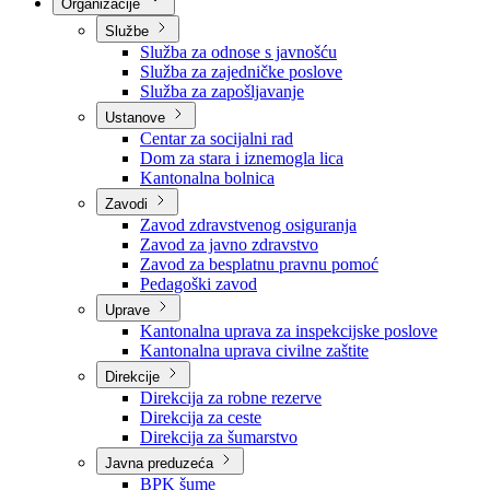
Nadležnosti
Sjednice Vlade
Organizacije
Službe
Služba za odnose s javnošću
Služba za zajedničke poslove
Služba za zapošljavanje
Ustanove
Centar za socijalni rad
Dom za stara i iznemogla lica
Kantonalna bolnica
Zavodi
Zavod zdravstvenog osiguranja
Zavod za javno zdravstvo
Zavod za besplatnu pravnu pomoć
Pedagoški zavod
Uprave
Kantonalna uprava za inspekcijske poslove
Kantonalna uprava civilne zaštite
Direkcije
Direkcija za robne rezerve
Direkcija za ceste