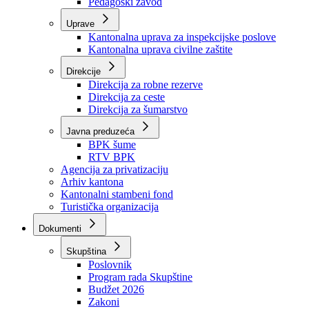
Zavod zdravstvenog osiguranja
Zavod za javno zdravstvo
Zavod za besplatnu pravnu pomoć
Pedagoški zavod
Uprave
Kantonalna uprava za inspekcijske poslove
Kantonalna uprava civilne zaštite
Direkcije
Direkcija za robne rezerve
Direkcija za ceste
Direkcija za šumarstvo
Javna preduzeća
BPK šume
RTV BPK
Agencija za privatizaciju
Arhiv kantona
Kantonalni stambeni fond
Turistička organizacija
Dokumenti
Skupština
Poslovnik