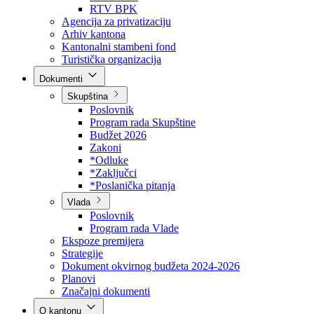
Direkcija za šumarstvo
Javna preduzeća
BPK šume
RTV BPK
Agencija za privatizaciju
Arhiv kantona
Kantonalni stambeni fond
Turistička organizacija
Dokumenti
Skupština
Poslovnik
Program rada Skupštine
Budžet 2026
Zakoni
*Odluke
*Zaključci
*Poslanička pitanja
Vlada
Poslovnik
Program rada Vlade
Ekspoze premijera
Strategije
Dokument okvirnog budžeta 2024-2026