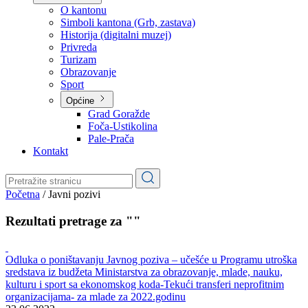
Planovi
Značajni dokumenti
O kantonu
O kantonu
Simboli kantona (Grb, zastava)
Historija (digitalni muzej)
Privreda
Turizam
Obrazovanje
Sport
Općine
Grad Goražde
Foča-Ustikolina
Pale-Prača
Kontakt
Početna
/
Javni pozivi
Rezultati pretrage za ""