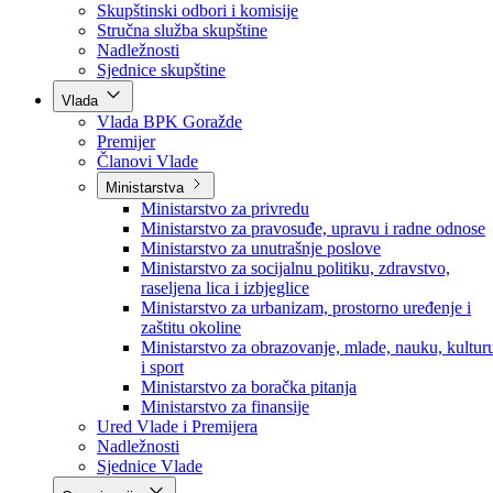
Poslanici po strankama
Poslanici po klubovima naroda
Kolegij skupštine
Skupštinski odbori i komisije
Stručna služba skupštine
Nadležnosti
Sjednice skupštine
Vlada
Vlada BPK Goražde
Premijer
Članovi Vlade
Ministarstva
Ministarstvo za privredu
Ministarstvo za pravosuđe, upravu i radne odnose
Ministarstvo za unutrašnje poslove
Ministarstvo za socijalnu politiku, zdravstvo,
raseljena lica i izbjeglice
Ministarstvo za urbanizam, prostorno uređenje i
zaštitu okoline
Ministarstvo za obrazovanje, mlade, nauku, kultur
i sport
Ministarstvo za boračka pitanja
Ministarstvo za finansije
Ured Vlade i Premijera