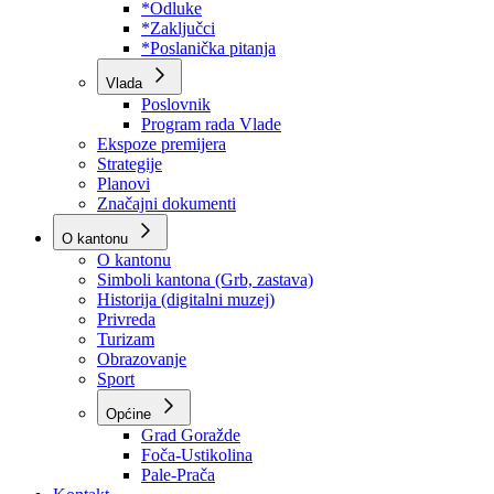
Program rada Skupštine
Budžet 2026
Zakoni
*Odluke
*Zaključci
*Poslanička pitanja
Vlada
Poslovnik
Program rada Vlade
Ekspoze premijera
Strategije
Planovi
Značajni dokumenti
O kantonu
O kantonu
Simboli kantona (Grb, zastava)
Historija (digitalni muzej)
Privreda
Turizam
Obrazovanje
Sport
Općine