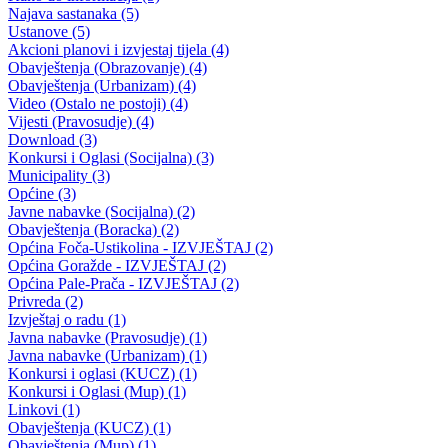
Javni oglas za nominiranje kandidata na poziciju člana u Upravnom
odboru Federalnog zavoda za penzijsko i invalidsko osiguranje, ispre
Vlade Bosansko – podrinjskog kantona Goražde
16.11.2022