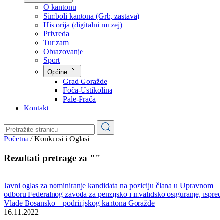
Planovi
Značajni dokumenti
O kantonu
O kantonu
Simboli kantona (Grb, zastava)
Historija (digitalni muzej)
Privreda
Turizam
Obrazovanje
Sport
Općine
Grad Goražde
Foča-Ustikolina
Pale-Prača
Kontakt
Početna
/
Konkursi i Oglasi
Rezultati pretrage za ""