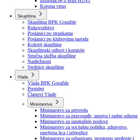
Izvještajno prognozna služba Ministarstva privrede
Izvještaj o radu
Izvještaj OC Uprave
Informacije o gripi H1N1
Korona virus
Skupština
Skupština BPK Goražde
Rukovodstvo
Poslanici po strankama
Poslanici po klubovima naroda
Kolegij skupštine
Skupštinski odbori i komisije
Stručna služba skupštine
Nadležnosti
Sjednice skupštine
Vlada
Vlada BPK Goražde
Premijer
Članovi Vlade
Ministarstva
Ministarstvo za privredu
Ministarstvo za pravosuđe, upravu i radne odnose
Ministarstvo za unutrašnje poslove