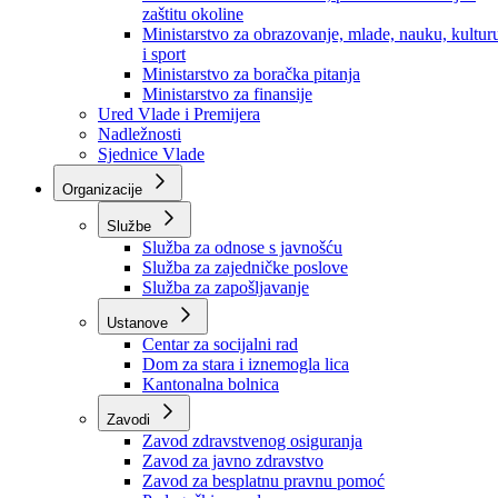
Ministarstvo za socijalnu politiku, zdravstvo,
raseljena lica i izbjeglice
Ministarstvo za urbanizam, prostorno uređenje i
zaštitu okoline
Ministarstvo za obrazovanje, mlade, nauku, kultur
i sport
Ministarstvo za boračka pitanja
Ministarstvo za finansije
Ured Vlade i Premijera
Nadležnosti
Sjednice Vlade
Organizacije
Službe
Služba za odnose s javnošću
Služba za zajedničke poslove
Služba za zapošljavanje
Ustanove
Centar za socijalni rad
Dom za stara i iznemogla lica
Kantonalna bolnica
Zavodi