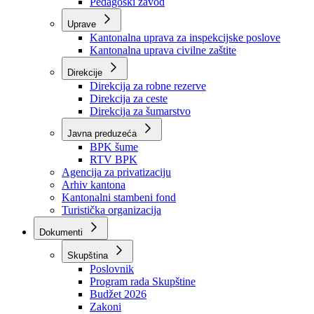
Zavod zdravstvenog osiguranja
Zavod za javno zdravstvo
Zavod za besplatnu pravnu pomoć
Pedagoški zavod
Uprave
Kantonalna uprava za inspekcijske poslove
Kantonalna uprava civilne zaštite
Direkcije
Direkcija za robne rezerve
Direkcija za ceste
Direkcija za šumarstvo
Javna preduzeća
BPK šume
RTV BPK
Agencija za privatizaciju
Arhiv kantona
Kantonalni stambeni fond
Turistička organizacija
Dokumenti
Skupština
Poslovnik