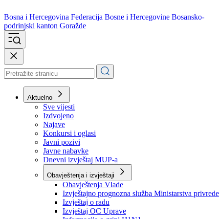
Bosna i Hercegovina
Federacija Bosne i Hercegovine
Bosansko-
podrinjski kanton Goražde
Aktuelno
Sve vijesti
Izdvojeno
Najave
Konkursi i oglasi
Javni pozivi
Javne nabavke
Dnevni izvještaj MUP-a
Obavještenja i izvještaji
Obavještenja Vlade