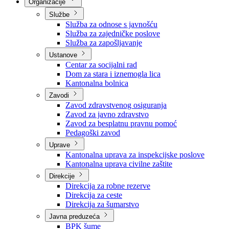
Nadležnosti
Sjednice Vlade
Organizacije
Službe
Služba za odnose s javnošću
Služba za zajedničke poslove
Služba za zapošljavanje
Ustanove
Centar za socijalni rad
Dom za stara i iznemogla lica
Kantonalna bolnica
Zavodi
Zavod zdravstvenog osiguranja
Zavod za javno zdravstvo
Zavod za besplatnu pravnu pomoć
Pedagoški zavod
Uprave
Kantonalna uprava za inspekcijske poslove
Kantonalna uprava civilne zaštite
Direkcije
Direkcija za robne rezerve
Direkcija za ceste