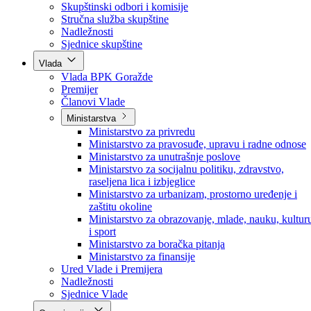
Poslanici po strankama
Poslanici po klubovima naroda
Kolegij skupštine
Skupštinski odbori i komisije
Stručna služba skupštine
Nadležnosti
Sjednice skupštine
Vlada
Vlada BPK Goražde
Premijer
Članovi Vlade
Ministarstva
Ministarstvo za privredu
Ministarstvo za pravosuđe, upravu i radne odnose
Ministarstvo za unutrašnje poslove
Ministarstvo za socijalnu politiku, zdravstvo,
raseljena lica i izbjeglice
Ministarstvo za urbanizam, prostorno uređenje i
zaštitu okoline
Ministarstvo za obrazovanje, mlade, nauku, kultur
i sport
Ministarstvo za boračka pitanja
Ministarstvo za finansije
Ured Vlade i Premijera