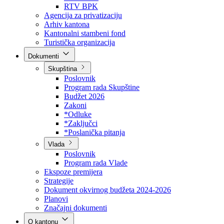
Direkcija za šumarstvo
Javna preduzeća
BPK šume
RTV BPK
Agencija za privatizaciju
Arhiv kantona
Kantonalni stambeni fond
Turistička organizacija
Dokumenti
Skupština
Poslovnik
Program rada Skupštine
Budžet 2026
Zakoni
*Odluke
*Zaključci
*Poslanička pitanja
Vlada
Poslovnik
Program rada Vlade
Ekspoze premijera
Strategije
Dokument okvirnog budžeta 2024-2026