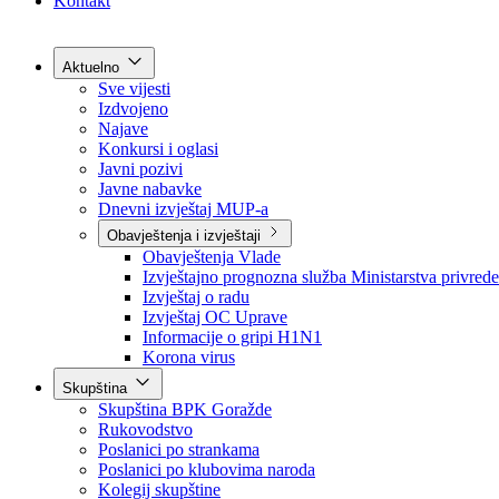
Grad Goražde
Foča-Ustikolina
Pale-Prača
Kontakt
Aktuelno
Sve vijesti
Izdvojeno
Najave
Konkursi i oglasi
Javni pozivi
Javne nabavke
Dnevni izvještaj MUP-a
Obavještenja i izvještaji
Obavještenja Vlade
Izvještajno prognozna služba Ministarstva privrede
Izvještaj o radu
Izvještaj OC Uprave
Informacije o gripi H1N1
Korona virus
Skupština
Skupština BPK Goražde
Rukovodstvo