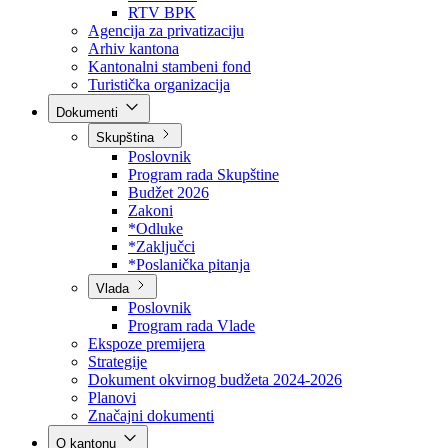
Direkcija za šumarstvo
Javna preduzeća
BPK šume
RTV BPK
Agencija za privatizaciju
Arhiv kantona
Kantonalni stambeni fond
Turistička organizacija
Dokumenti
Skupština
Poslovnik
Program rada Skupštine
Budžet 2026
Zakoni
*Odluke
*Zaključci
*Poslanička pitanja
Vlada
Poslovnik
Program rada Vlade
Ekspoze premijera
Strategije
Dokument okvirnog budžeta 2024-2026