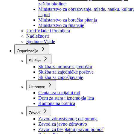
Ministarstvo za socijalnu politiku, zdravstvo,
raseljena lica i izbjeglice
Ministarstvo za urbanizam, prostorno uređenje i
zaštitu okoline
Ministarstvo za obrazovanje, mlade, nauku, kultur
i sport
Ministarstvo za boračka pitanja
Ministarstvo za finansije
Ured Vlade i Premijera
Nadležnosti
Sjednice Vlade
Organizacije
Službe
Služba za odnose s javnošću
Služba za zajedničke poslove
Služba za zapošljavanje
Ustanove
Centar za socijalni rad
Dom za stara i iznemogla lica
Kantonalna bolnica
Zavodi