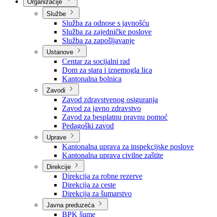
Nadležnosti
Sjednice Vlade
Organizacije
Službe
Služba za odnose s javnošću
Služba za zajedničke poslove
Služba za zapošljavanje
Ustanove
Centar za socijalni rad
Dom za stara i iznemogla lica
Kantonalna bolnica
Zavodi
Zavod zdravstvenog osiguranja
Zavod za javno zdravstvo
Zavod za besplatnu pravnu pomoć
Pedagoški zavod
Uprave
Kantonalna uprava za inspekcijske poslove
Kantonalna uprava civilne zaštite
Direkcije
Direkcija za robne rezerve
Direkcija za ceste