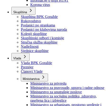
Izvještajno prognozna služba Ministarstva privrede
Izvještaj o radu
Izvještaj OC Uprave
Informacije o gripi H1N1
Korona virus
Skupština
Skupština BPK Goražde
Rukovodstvo
Poslanici po strankama
Poslanici po klubovima naroda
Kolegij skupštine
Skupštinski odbori i komisije
Stručna služba skupštine
Nadležnosti
Sjednice skupštine
Vlada
Vlada BPK Goražde
Premijer
Članovi Vlade
Ministarstva
Ministarstvo za privredu
Ministarstvo za pravosuđe, upravu i radne odnose
Ministarstvo za unutrašnje poslove