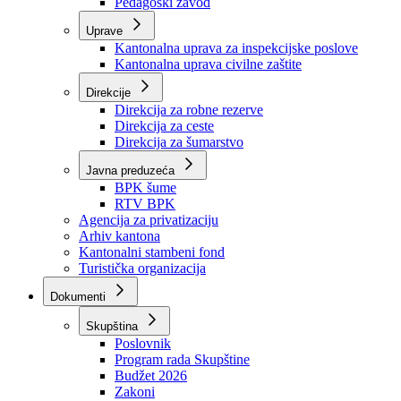
Zavod zdravstvenog osiguranja
Zavod za javno zdravstvo
Zavod za besplatnu pravnu pomoć
Pedagoški zavod
Uprave
Kantonalna uprava za inspekcijske poslove
Kantonalna uprava civilne zaštite
Direkcije
Direkcija za robne rezerve
Direkcija za ceste
Direkcija za šumarstvo
Javna preduzeća
BPK šume
RTV BPK
Agencija za privatizaciju
Arhiv kantona
Kantonalni stambeni fond
Turistička organizacija
Dokumenti
Skupština
Poslovnik