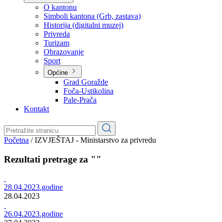
Planovi
Značajni dokumenti
O kantonu
O kantonu
Simboli kantona (Grb, zastava)
Historija (digitalni muzej)
Privreda
Turizam
Obrazovanje
Sport
Općine
Grad Goražde
Foča-Ustikolina
Pale-Prača
Kontakt
Početna
/
IZVJEŠTAJ - Ministarstvo za privredu
Rezultati pretrage za ""