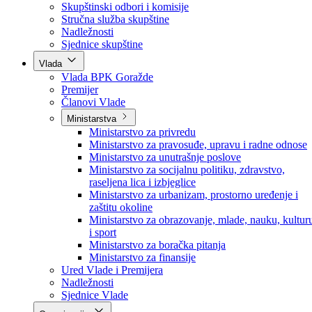
Poslanici po strankama
Poslanici po klubovima naroda
Kolegij skupštine
Skupštinski odbori i komisije
Stručna služba skupštine
Nadležnosti
Sjednice skupštine
Vlada
Vlada BPK Goražde
Premijer
Članovi Vlade
Ministarstva
Ministarstvo za privredu
Ministarstvo za pravosuđe, upravu i radne odnose
Ministarstvo za unutrašnje poslove
Ministarstvo za socijalnu politiku, zdravstvo,
raseljena lica i izbjeglice
Ministarstvo za urbanizam, prostorno uređenje i
zaštitu okoline
Ministarstvo za obrazovanje, mlade, nauku, kultur
i sport
Ministarstvo za boračka pitanja
Ministarstvo za finansije
Ured Vlade i Premijera