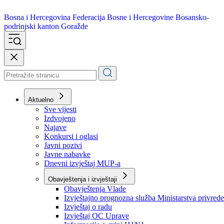
Bosna i Hercegovina
Federacija Bosne i Hercegovine
Bosansko-
podrinjski kanton Goražde
Aktuelno
Sve vijesti
Izdvojeno
Najave
Konkursi i oglasi
Javni pozivi
Javne nabavke
Dnevni izvještaj MUP-a
Obavještenja i izvještaji
Obavještenja Vlade