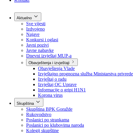
Grad Goražde
Foča-Ustikolina
Pale-Prača
Kontakt
Aktuelno
Sve vijesti
Izdvojeno
Najave
Konkursi i oglasi
Javni pozivi
Javne nabavke
Dnevni izvještaj MUP-a
Obavještenja i izvještaji
Obavještenja Vlade
Izvještajno prognozna služba Ministarstva privrede
Izvještaj o radu
Izvještaj OC Uprave
Informacije o gripi H1N1
Korona virus
Skupština
Skupština BPK Goražde
Rukovodstvo