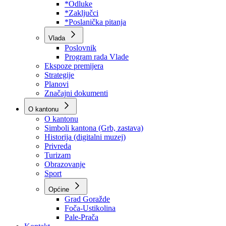
Program rada Skupštine
Budžet 2026
Zakoni
*Odluke
*Zaključci
*Poslanička pitanja
Vlada
Poslovnik
Program rada Vlade
Ekspoze premijera
Strategije
Planovi
Značajni dokumenti
O kantonu
O kantonu
Simboli kantona (Grb, zastava)
Historija (digitalni muzej)
Privreda
Turizam
Obrazovanje
Sport
Općine