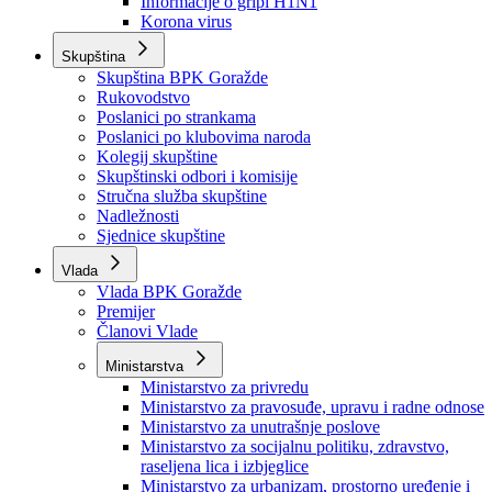
Izvještajno prognozna služba Ministarstva privrede
Izvještaj o radu
Izvještaj OC Uprave
Informacije o gripi H1N1
Korona virus
Skupština
Skupština BPK Goražde
Rukovodstvo
Poslanici po strankama
Poslanici po klubovima naroda
Kolegij skupštine
Skupštinski odbori i komisije
Stručna služba skupštine
Nadležnosti
Sjednice skupštine
Vlada
Vlada BPK Goražde
Premijer
Članovi Vlade
Ministarstva
Ministarstvo za privredu
Ministarstvo za pravosuđe, upravu i radne odnose
Ministarstvo za unutrašnje poslove