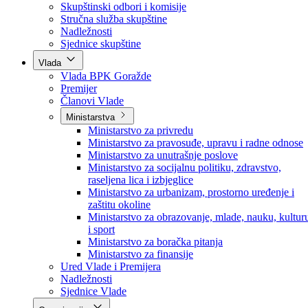
Poslanici po strankama
Poslanici po klubovima naroda
Kolegij skupštine
Skupštinski odbori i komisije
Stručna služba skupštine
Nadležnosti
Sjednice skupštine
Vlada
Vlada BPK Goražde
Premijer
Članovi Vlade
Ministarstva
Ministarstvo za privredu
Ministarstvo za pravosuđe, upravu i radne odnose
Ministarstvo za unutrašnje poslove
Ministarstvo za socijalnu politiku, zdravstvo,
raseljena lica i izbjeglice
Ministarstvo za urbanizam, prostorno uređenje i
zaštitu okoline
Ministarstvo za obrazovanje, mlade, nauku, kultur
i sport
Ministarstvo za boračka pitanja
Ministarstvo za finansije
Ured Vlade i Premijera