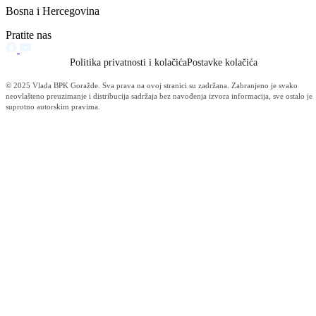
Vijesti (10480)
Informacije MUP-a (4484)
Izdvajamo (2533)
Video (Dnevnik - nema nista) (1736)
Konkursi i Oglasi (1675)
Javni pozivi (1617)
Sjednice Vlade (1268)
Skupstina - Aktuelnosti i novosti (508)
Korona virus (469)
Press konferencije (306)
Sjednice Skupštine (282)
Izvještaj OC Uprave (234)
News (186)
IZVJEŠTAJ - Ministarstvo za privredu (131)
Javne nabavke (113)
Najave (95)
Objava za medije (91)
Značajni dokumenti (79)
Fotogalerija (56)
Vijesti (Privreda) (45)
Obavještenja (Privreda) (35)
Kanton (34)
Informacije o gripi H1N1 (26)
Video (mediji) (25)
Video BPK-a (22)