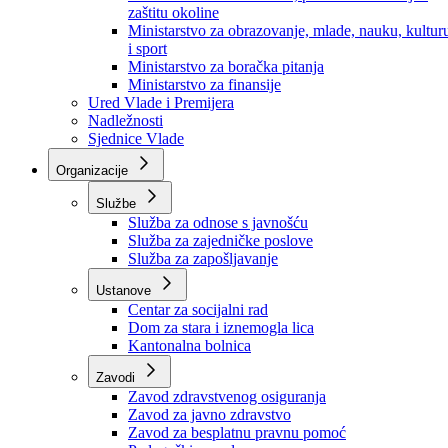
Ministarstvo za socijalnu politiku, zdravstvo,
raseljena lica i izbjeglice
Ministarstvo za urbanizam, prostorno uređenje i
zaštitu okoline
Ministarstvo za obrazovanje, mlade, nauku, kultur
i sport
Ministarstvo za boračka pitanja
Ministarstvo za finansije
Ured Vlade i Premijera
Nadležnosti
Sjednice Vlade
Organizacije
Službe
Služba za odnose s javnošću
Služba za zajedničke poslove
Služba za zapošljavanje
Ustanove
Centar za socijalni rad
Dom za stara i iznemogla lica
Kantonalna bolnica
Zavodi