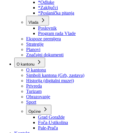
Program rada Skupštine
Budžet 2026
Zakoni
*Odluke
*Zaključci
*Poslanička pitanja
Vlada
Poslovnik
Program rada Vlade
Ekspoze premijera
Strategije
Planovi
Značajni dokumenti
O kantonu
O kantonu
Simboli kantona (Grb, zastava)
Historija (digitalni muzej)
Privreda
Turizam
Obrazovanje
Sport
Općine