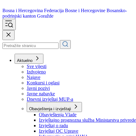
Bosna i Hercegovina
Federacija Bosne i Hercegovine
Bosansko-
podrinjski kanton Goražde
Aktuelno
Sve vijesti
Izdvojeno
Najave
Konkursi i oglasi
Javni pozivi
Javne nabavke
Dnevni izvještaj MUP-a
Obavještenja i izvještaji
Obavještenja Vlade