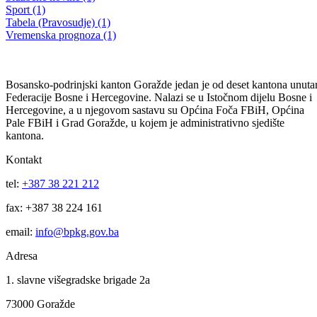
Obavještenje za upis djece u prvi razred osnovne škole za školsku
2023-2024.godinu
14.04.2023
Filtriraj rezultate po kategoriji