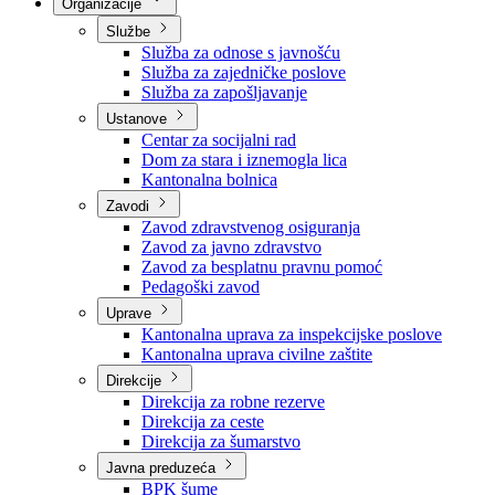
Nadležnosti
Sjednice Vlade
Organizacije
Službe
Služba za odnose s javnošću
Služba za zajedničke poslove
Služba za zapošljavanje
Ustanove
Centar za socijalni rad
Dom za stara i iznemogla lica
Kantonalna bolnica
Zavodi
Zavod zdravstvenog osiguranja
Zavod za javno zdravstvo
Zavod za besplatnu pravnu pomoć
Pedagoški zavod
Uprave
Kantonalna uprava za inspekcijske poslove
Kantonalna uprava civilne zaštite
Direkcije
Direkcija za robne rezerve
Direkcija za ceste