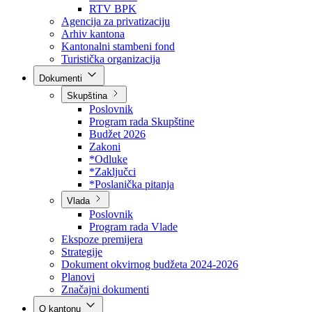
Direkcija za šumarstvo
Javna preduzeća
BPK šume
RTV BPK
Agencija za privatizaciju
Arhiv kantona
Kantonalni stambeni fond
Turistička organizacija
Dokumenti
Skupština
Poslovnik
Program rada Skupštine
Budžet 2026
Zakoni
*Odluke
*Zaključci
*Poslanička pitanja
Vlada
Poslovnik
Program rada Vlade
Ekspoze premijera
Strategije
Dokument okvirnog budžeta 2024-2026