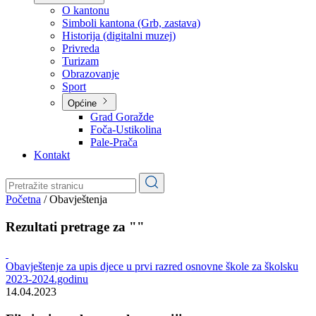
Planovi
Značajni dokumenti
O kantonu
O kantonu
Simboli kantona (Grb, zastava)
Historija (digitalni muzej)
Privreda
Turizam
Obrazovanje
Sport
Općine
Grad Goražde
Foča-Ustikolina
Pale-Prača
Kontakt
Početna
/
Obavještenja
Rezultati pretrage za ""