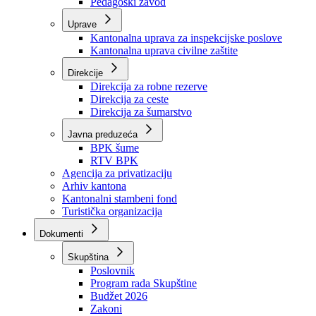
Zavod zdravstvenog osiguranja
Zavod za javno zdravstvo
Zavod za besplatnu pravnu pomoć
Pedagoški zavod
Uprave
Kantonalna uprava za inspekcijske poslove
Kantonalna uprava civilne zaštite
Direkcije
Direkcija za robne rezerve
Direkcija za ceste
Direkcija za šumarstvo
Javna preduzeća
BPK šume
RTV BPK
Agencija za privatizaciju
Arhiv kantona
Kantonalni stambeni fond
Turistička organizacija
Dokumenti
Skupština
Poslovnik