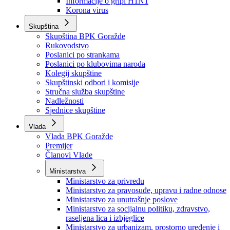
Izvještajno prognozna služba Ministarstva privrede
Izvještaj o radu
Izvještaj OC Uprave
Informacije o gripi H1N1
Korona virus
Skupština
Skupština BPK Goražde
Rukovodstvo
Poslanici po strankama
Poslanici po klubovima naroda
Kolegij skupštine
Skupštinski odbori i komisije
Stručna služba skupštine
Nadležnosti
Sjednice skupštine
Vlada
Vlada BPK Goražde
Premijer
Članovi Vlade
Ministarstva
Ministarstvo za privredu
Ministarstvo za pravosuđe, upravu i radne odnose
Ministarstvo za unutrašnje poslove