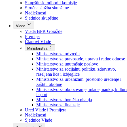
Poslanici po strankama
Poslanici po klubovima naroda
Kolegij skupštine
Skupštinski odbori i komisije
Stručna služba skupštine
Nadležnosti
Sjednice skupštine
Vlada
Vlada BPK Goražde
Premijer
Članovi Vlade
Ministarstva
Ministarstvo za privredu
Ministarstvo za pravosuđe, upravu i radne odnose
Ministarstvo za unutrašnje poslove
Ministarstvo za socijalnu politiku, zdravstvo,
raseljena lica i izbjeglice
Ministarstvo za urbanizam, prostorno uređenje i
zaštitu okoline
Ministarstvo za obrazovanje, mlade, nauku, kultur
i sport
Ministarstvo za boračka pitanja
Ministarstvo za finansije
Ured Vlade i Premijera