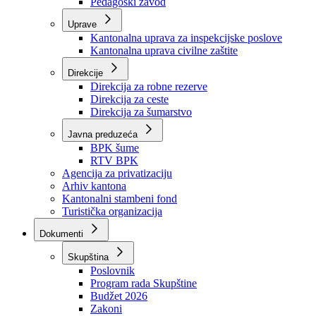
Zavod zdravstvenog osiguranja
Zavod za javno zdravstvo
Zavod za besplatnu pravnu pomoć
Pedagoški zavod
Uprave
Kantonalna uprava za inspekcijske poslove
Kantonalna uprava civilne zaštite
Direkcije
Direkcija za robne rezerve
Direkcija za ceste
Direkcija za šumarstvo
Javna preduzeća
BPK šume
RTV BPK
Agencija za privatizaciju
Arhiv kantona
Kantonalni stambeni fond
Turistička organizacija
Dokumenti
Skupština
Poslovnik