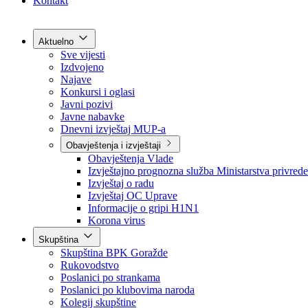
Grad Goražde
Foča-Ustikolina
Pale-Prača
Kontakt
Aktuelno
Sve vijesti
Izdvojeno
Najave
Konkursi i oglasi
Javni pozivi
Javne nabavke
Dnevni izvještaj MUP-a
Obavještenja i izvještaji
Obavještenja Vlade
Izvještajno prognozna služba Ministarstva privrede
Izvještaj o radu
Izvještaj OC Uprave
Informacije o gripi H1N1
Korona virus
Skupština
Skupština BPK Goražde
Rukovodstvo