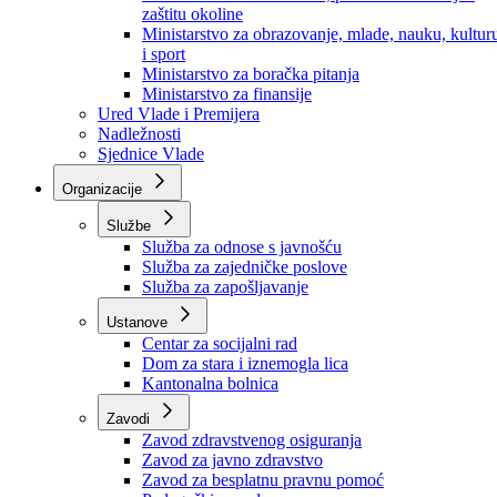
Ministarstvo za socijalnu politiku, zdravstvo,
raseljena lica i izbjeglice
Ministarstvo za urbanizam, prostorno uređenje i
zaštitu okoline
Ministarstvo za obrazovanje, mlade, nauku, kultur
i sport
Ministarstvo za boračka pitanja
Ministarstvo za finansije
Ured Vlade i Premijera
Nadležnosti
Sjednice Vlade
Organizacije
Službe
Služba za odnose s javnošću
Služba za zajedničke poslove
Služba za zapošljavanje
Ustanove
Centar za socijalni rad
Dom za stara i iznemogla lica
Kantonalna bolnica
Zavodi