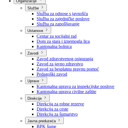
Nadležnosti
Sjednice Vlade
Organizacije
Službe
Služba za odnose s javnošću
Služba za zajedničke poslove
Služba za zapošljavanje
Ustanove
Centar za socijalni rad
Dom za stara i iznemogla lica
Kantonalna bolnica
Zavodi
Zavod zdravstvenog osiguranja
Zavod za javno zdravstvo
Zavod za besplatnu pravnu pomoć
Pedagoški zavod
Uprave
Kantonalna uprava za inspekcijske poslove
Kantonalna uprava civilne zaštite
Direkcije
Direkcija za robne rezerve
Direkcija za ceste