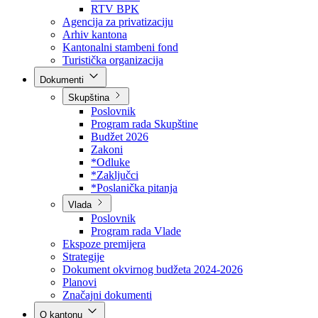
Direkcija za šumarstvo
Javna preduzeća
BPK šume
RTV BPK
Agencija za privatizaciju
Arhiv kantona
Kantonalni stambeni fond
Turistička organizacija
Dokumenti
Skupština
Poslovnik
Program rada Skupštine
Budžet 2026
Zakoni
*Odluke
*Zaključci
*Poslanička pitanja
Vlada
Poslovnik
Program rada Vlade
Ekspoze premijera
Strategije
Dokument okvirnog budžeta 2024-2026