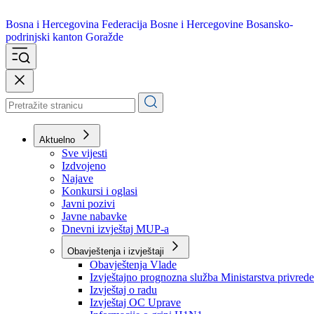
Bosna i Hercegovina
Federacija Bosne i Hercegovine
Bosansko-
podrinjski kanton Goražde
Aktuelno
Sve vijesti
Izdvojeno
Najave
Konkursi i oglasi
Javni pozivi
Javne nabavke
Dnevni izvještaj MUP-a
Obavještenja i izvještaji
Obavještenja Vlade