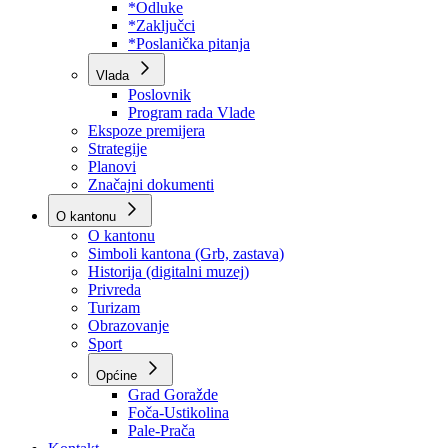
Program rada Skupštine
Budžet 2026
Zakoni
*Odluke
*Zaključci
*Poslanička pitanja
Vlada
Poslovnik
Program rada Vlade
Ekspoze premijera
Strategije
Planovi
Značajni dokumenti
O kantonu
O kantonu
Simboli kantona (Grb, zastava)
Historija (digitalni muzej)
Privreda
Turizam
Obrazovanje
Sport
Općine