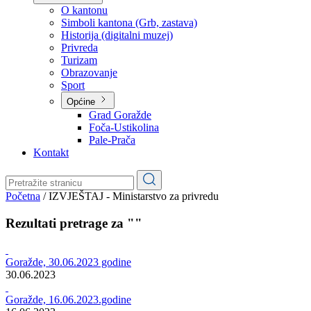
Planovi
Značajni dokumenti
O kantonu
O kantonu
Simboli kantona (Grb, zastava)
Historija (digitalni muzej)
Privreda
Turizam
Obrazovanje
Sport
Općine
Grad Goražde
Foča-Ustikolina
Pale-Prača
Kontakt
Početna
/
IZVJEŠTAJ - Ministarstvo za privredu
Rezultati pretrage za ""