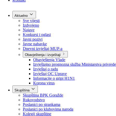
Grad Goražde
Foča-Ustikolina
Pale-Prača
Kontakt
Aktuelno
Sve vijesti
Izdvojeno
Najave
Konkursi i oglasi
Javni pozivi
Javne nabavke
Dnevni izvještaj MUP-a
Obavještenja i izvještaji
Obavještenja Vlade
Izvještajno prognozna služba Ministarstva privrede
Izvještaj o radu
Izvještaj OC Uprave
Informacije o gripi H1N1
Korona virus
Skupština
Skupština BPK Goražde
Rukovodstvo