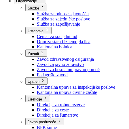
Nadležnosti
Sjednice Vlade
Organizacije
Službe
Služba za odnose s javnošću
Služba za zajedničke poslove
Služba za zapošljavanje
Ustanove
Centar za socijalni rad
Dom za stara i iznemogla lica
Kantonalna bolnica
Zavodi
Zavod zdravstvenog osiguranja
Zavod za javno zdravstvo
Zavod za besplatnu pravnu pomoć
Pedagoški zavod
Uprave
Kantonalna uprava za inspekcijske poslove
Kantonalna uprava civilne zaštite
Direkcije
Direkcija za robne rezerve
Direkcija za ceste