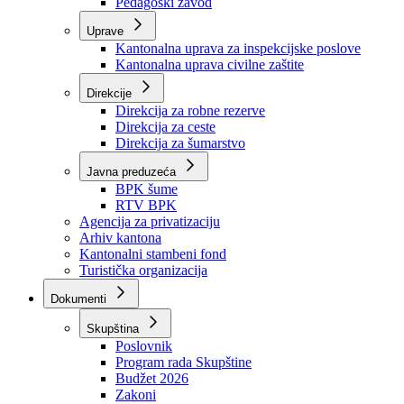
Zavod zdravstvenog osiguranja
Zavod za javno zdravstvo
Zavod za besplatnu pravnu pomoć
Pedagoški zavod
Uprave
Kantonalna uprava za inspekcijske poslove
Kantonalna uprava civilne zaštite
Direkcije
Direkcija za robne rezerve
Direkcija za ceste
Direkcija za šumarstvo
Javna preduzeća
BPK šume
RTV BPK
Agencija za privatizaciju
Arhiv kantona
Kantonalni stambeni fond
Turistička organizacija
Dokumenti
Skupština
Poslovnik