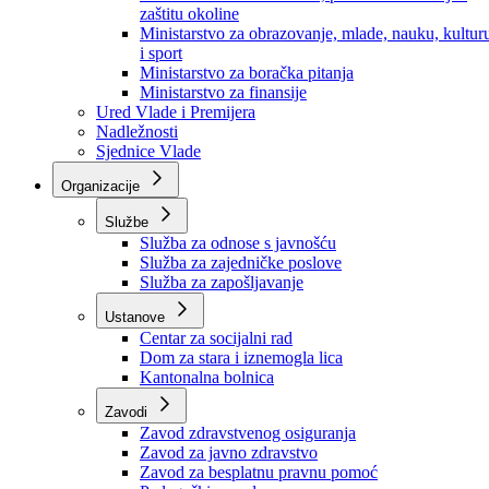
Ministarstvo za socijalnu politiku, zdravstvo,
raseljena lica i izbjeglice
Ministarstvo za urbanizam, prostorno uređenje i
zaštitu okoline
Ministarstvo za obrazovanje, mlade, nauku, kultur
i sport
Ministarstvo za boračka pitanja
Ministarstvo za finansije
Ured Vlade i Premijera
Nadležnosti
Sjednice Vlade
Organizacije
Službe
Služba za odnose s javnošću
Služba za zajedničke poslove
Služba za zapošljavanje
Ustanove
Centar za socijalni rad
Dom za stara i iznemogla lica
Kantonalna bolnica
Zavodi