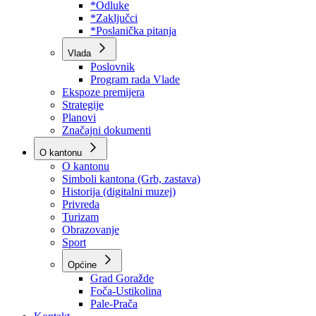
Program rada Skupštine
Budžet 2026
Zakoni
*Odluke
*Zaključci
*Poslanička pitanja
Vlada
Poslovnik
Program rada Vlade
Ekspoze premijera
Strategije
Planovi
Značajni dokumenti
O kantonu
O kantonu
Simboli kantona (Grb, zastava)
Historija (digitalni muzej)
Privreda
Turizam
Obrazovanje
Sport
Općine