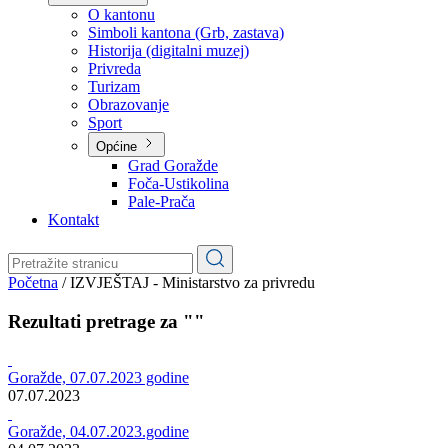
Planovi
Značajni dokumenti
O kantonu
O kantonu
Simboli kantona (Grb, zastava)
Historija (digitalni muzej)
Privreda
Turizam
Obrazovanje
Sport
Općine
Grad Goražde
Foča-Ustikolina
Pale-Prača
Kontakt
Početna
/
IZVJEŠTAJ - Ministarstvo za privredu
Rezultati pretrage za ""