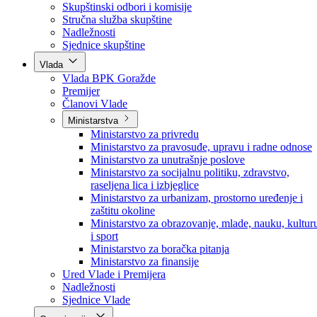
Poslanici po strankama
Poslanici po klubovima naroda
Kolegij skupštine
Skupštinski odbori i komisije
Stručna služba skupštine
Nadležnosti
Sjednice skupštine
Vlada
Vlada BPK Goražde
Premijer
Članovi Vlade
Ministarstva
Ministarstvo za privredu
Ministarstvo za pravosuđe, upravu i radne odnose
Ministarstvo za unutrašnje poslove
Ministarstvo za socijalnu politiku, zdravstvo,
raseljena lica i izbjeglice
Ministarstvo za urbanizam, prostorno uređenje i
zaštitu okoline
Ministarstvo za obrazovanje, mlade, nauku, kultur
i sport
Ministarstvo za boračka pitanja
Ministarstvo za finansije
Ured Vlade i Premijera