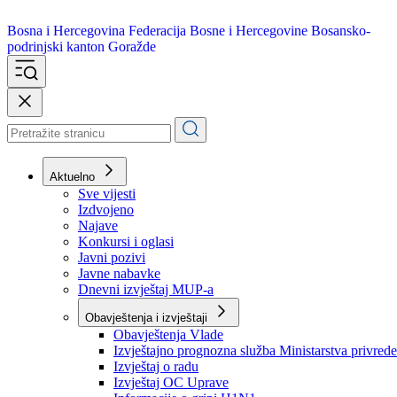
Bosna i Hercegovina
Federacija Bosne i Hercegovine
Bosansko-
podrinjski kanton Goražde
Aktuelno
Sve vijesti
Izdvojeno
Najave
Konkursi i oglasi
Javni pozivi
Javne nabavke
Dnevni izvještaj MUP-a
Obavještenja i izvještaji
Obavještenja Vlade