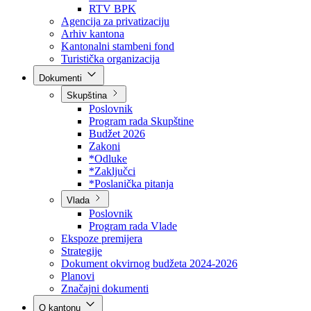
Direkcija za šumarstvo
Javna preduzeća
BPK šume
RTV BPK
Agencija za privatizaciju
Arhiv kantona
Kantonalni stambeni fond
Turistička organizacija
Dokumenti
Skupština
Poslovnik
Program rada Skupštine
Budžet 2026
Zakoni
*Odluke
*Zaključci
*Poslanička pitanja
Vlada
Poslovnik
Program rada Vlade
Ekspoze premijera
Strategije
Dokument okvirnog budžeta 2024-2026