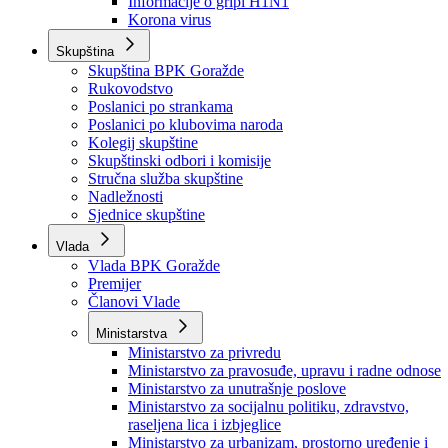
Izvještajno prognozna služba Ministarstva privrede
Izvještaj o radu
Izvještaj OC Uprave
Informacije o gripi H1N1
Korona virus
Skupština
Skupština BPK Goražde
Rukovodstvo
Poslanici po strankama
Poslanici po klubovima naroda
Kolegij skupštine
Skupštinski odbori i komisije
Stručna služba skupštine
Nadležnosti
Sjednice skupštine
Vlada
Vlada BPK Goražde
Premijer
Članovi Vlade
Ministarstva
Ministarstvo za privredu
Ministarstvo za pravosuđe, upravu i radne odnose
Ministarstvo za unutrašnje poslove