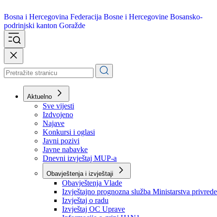
Bosna i Hercegovina
Federacija Bosne i Hercegovine
Bosansko-
podrinjski kanton Goražde
Aktuelno
Sve vijesti
Izdvojeno
Najave
Konkursi i oglasi
Javni pozivi
Javne nabavke
Dnevni izvještaj MUP-a
Obavještenja i izvještaji
Obavještenja Vlade