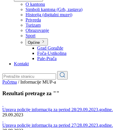
Planovi
Značajni dokumenti
O kantonu
O kantonu
Simboli kantona (Grb, zastava)
Historija (digitalni muzej)
Privreda
Turizam
Obrazovanje
Sport
Općine
Grad Goražde
Foča-Ustikolina
Pale-Prača
Kontakt
Početna
/
Informacije MUP-a
Rezultati pretrage za ""