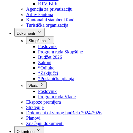
Direkcija za šumarstvo
Javna preduzeća
BPK šume
RTV BPK
Agencija za privatizaciju
Arhiv kantona
Kantonalni stambeni fond
Turistička organizacija
Dokumenti
Skupština
Poslovnik
Program rada Skupštine
Budžet 2026
Zakoni
*Odluke
*Zaključci
*Poslanička pitanja
Vlada
Poslovnik
Program rada Vlade
Ekspoze premijera
Strategije
Dokument okvirnog budžeta 2024-2026