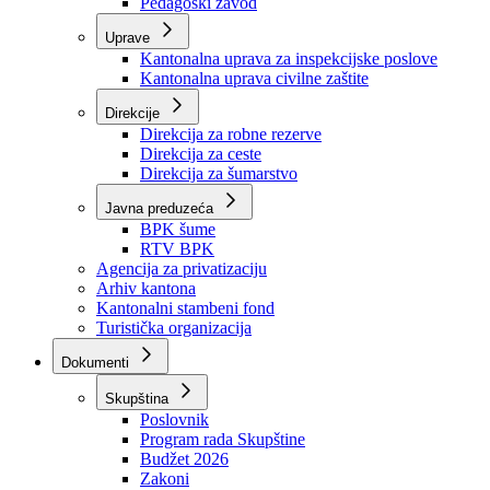
Zavod zdravstvenog osiguranja
Zavod za javno zdravstvo
Zavod za besplatnu pravnu pomoć
Pedagoški zavod
Uprave
Kantonalna uprava za inspekcijske poslove
Kantonalna uprava civilne zaštite
Direkcije
Direkcija za robne rezerve
Direkcija za ceste
Direkcija za šumarstvo
Javna preduzeća
BPK šume
RTV BPK
Agencija za privatizaciju
Arhiv kantona
Kantonalni stambeni fond
Turistička organizacija
Dokumenti
Skupština
Poslovnik