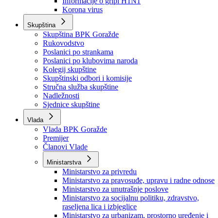
Izvještajno prognozna služba Ministarstva privrede
Izvještaj o radu
Izvještaj OC Uprave
Informacije o gripi H1N1
Korona virus
Skupština
Skupština BPK Goražde
Rukovodstvo
Poslanici po strankama
Poslanici po klubovima naroda
Kolegij skupštine
Skupštinski odbori i komisije
Stručna služba skupštine
Nadležnosti
Sjednice skupštine
Vlada
Vlada BPK Goražde
Premijer
Članovi Vlade
Ministarstva
Ministarstvo za privredu
Ministarstvo za pravosuđe, upravu i radne odnose
Ministarstvo za unutrašnje poslove