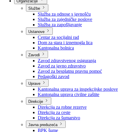
Nadležnosti
Sjednice Vlade
Organizacije
Službe
Služba za odnose s javnošću
Služba za zajedničke poslove
Služba za zapošljavanje
Ustanove
Centar za socijalni rad
Dom za stara i iznemogla lica
Kantonalna bolnica
Zavodi
Zavod zdravstvenog osiguranja
Zavod za javno zdravstvo
Zavod za besplatnu pravnu pomoć
Pedagoški zavod
Uprave
Kantonalna uprava za inspekcijske poslove
Kantonalna uprava civilne zaštite
Direkcije
Direkcija za robne rezerve
Direkcija za ceste