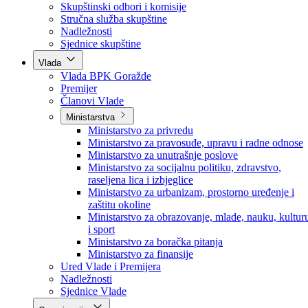
Poslanici po strankama
Poslanici po klubovima naroda
Kolegij skupštine
Skupštinski odbori i komisije
Stručna služba skupštine
Nadležnosti
Sjednice skupštine
Vlada
Vlada BPK Goražde
Premijer
Članovi Vlade
Ministarstva
Ministarstvo za privredu
Ministarstvo za pravosuđe, upravu i radne odnose
Ministarstvo za unutrašnje poslove
Ministarstvo za socijalnu politiku, zdravstvo,
raseljena lica i izbjeglice
Ministarstvo za urbanizam, prostorno uređenje i
zaštitu okoline
Ministarstvo za obrazovanje, mlade, nauku, kultur
i sport
Ministarstvo za boračka pitanja
Ministarstvo za finansije
Ured Vlade i Premijera