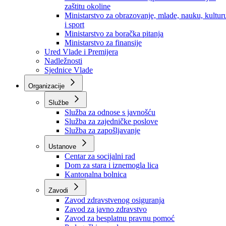
Ministarstvo za socijalnu politiku, zdravstvo,
raseljena lica i izbjeglice
Ministarstvo za urbanizam, prostorno uređenje i
zaštitu okoline
Ministarstvo za obrazovanje, mlade, nauku, kultur
i sport
Ministarstvo za boračka pitanja
Ministarstvo za finansije
Ured Vlade i Premijera
Nadležnosti
Sjednice Vlade
Organizacije
Službe
Služba za odnose s javnošću
Služba za zajedničke poslove
Služba za zapošljavanje
Ustanove
Centar za socijalni rad
Dom za stara i iznemogla lica
Kantonalna bolnica
Zavodi