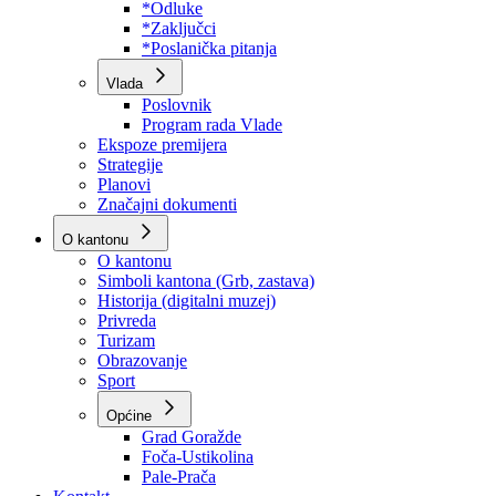
Program rada Skupštine
Budžet 2026
Zakoni
*Odluke
*Zaključci
*Poslanička pitanja
Vlada
Poslovnik
Program rada Vlade
Ekspoze premijera
Strategije
Planovi
Značajni dokumenti
O kantonu
O kantonu
Simboli kantona (Grb, zastava)
Historija (digitalni muzej)
Privreda
Turizam
Obrazovanje
Sport
Općine