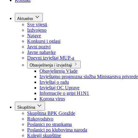
Grad Goražde
Foča-Ustikolina
Pale-Prača
Kontakt
Aktuelno
Sve vijesti
Izdvojeno
Najave
Konkursi i oglasi
Javni pozivi
Javne nabavke
Dnevni izvještaj MUP-a
Obavještenja i izvještaji
Obavještenja Vlade
Izvještajno prognozna služba Ministarstva privrede
Izvještaj o radu
Izvještaj OC Uprave
Informacije o gripi H1N1
Korona virus
Skupština
Skupština BPK Goražde
Rukovodstvo