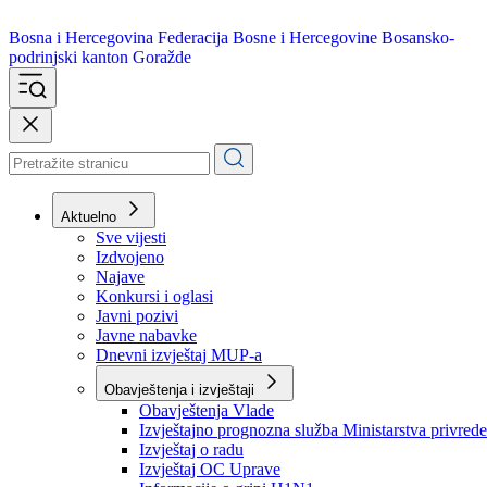
Bosna i Hercegovina
Federacija Bosne i Hercegovine
Bosansko-
podrinjski kanton Goražde
Aktuelno
Sve vijesti
Izdvojeno
Najave
Konkursi i oglasi
Javni pozivi
Javne nabavke
Dnevni izvještaj MUP-a
Obavještenja i izvještaji
Obavještenja Vlade