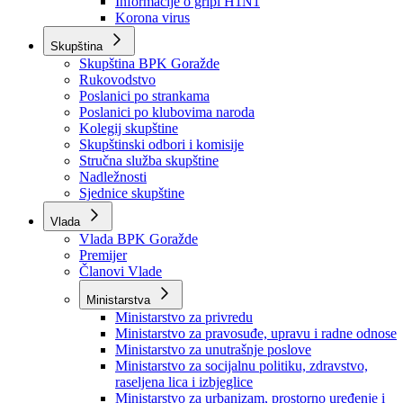
Izvještajno prognozna služba Ministarstva privrede
Izvještaj o radu
Izvještaj OC Uprave
Informacije o gripi H1N1
Korona virus
Skupština
Skupština BPK Goražde
Rukovodstvo
Poslanici po strankama
Poslanici po klubovima naroda
Kolegij skupštine
Skupštinski odbori i komisije
Stručna služba skupštine
Nadležnosti
Sjednice skupštine
Vlada
Vlada BPK Goražde
Premijer
Članovi Vlade
Ministarstva
Ministarstvo za privredu
Ministarstvo za pravosuđe, upravu i radne odnose
Ministarstvo za unutrašnje poslove