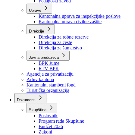
Zavod zdravstvenog osiguranja
Zavod za javno zdravstvo
Zavod za besplatnu pravnu pomoć
Pedagoški zavod
Uprave
Kantonalna uprava za inspekcijske poslove
Kantonalna uprava civilne zaštite
Direkcije
Direkcija za robne rezerve
Direkcija za ceste
Direkcija za šumarstvo
Javna preduzeća
BPK šume
RTV BPK
Agencija za privatizaciju
Arhiv kantona
Kantonalni stambeni fond
Turistička organizacija
Dokumenti
Skupština
Poslovnik