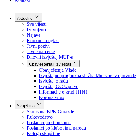
Grad Goražde
Foča-Ustikolina
Pale-Prača
Kontakt
Aktuelno
Sve vijesti
Izdvojeno
Najave
Konkursi i oglasi
Javni pozivi
Javne nabavke
Dnevni izvještaj MUP-a
Obavještenja i izvještaji
Obavještenja Vlade
Izvještajno prognozna služba Ministarstva privrede
Izvještaj o radu
Izvještaj OC Uprave
Informacije o gripi H1N1
Korona virus
Skupština
Skupština BPK Goražde
Rukovodstvo