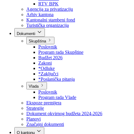
Direkcija za šumarstvo
Javna preduzeća
BPK šume
RTV BPK
Agencija za privatizaciju
Arhiv kantona
Kantonalni stambeni fond
Turistička organizacija
Dokumenti
Skupština
Poslovnik
Program rada Skupštine
Budžet 2026
Zakoni
*Odluke
*Zaključci
*Poslanička pitanja
Vlada
Poslovnik
Program rada Vlade
Ekspoze premijera
Strategije
Dokument okvirnog budžeta 2024-2026