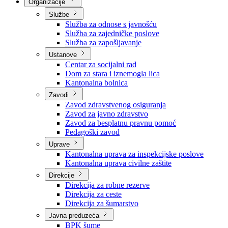
Nadležnosti
Sjednice Vlade
Organizacije
Službe
Služba za odnose s javnošću
Služba za zajedničke poslove
Služba za zapošljavanje
Ustanove
Centar za socijalni rad
Dom za stara i iznemogla lica
Kantonalna bolnica
Zavodi
Zavod zdravstvenog osiguranja
Zavod za javno zdravstvo
Zavod za besplatnu pravnu pomoć
Pedagoški zavod
Uprave
Kantonalna uprava za inspekcijske poslove
Kantonalna uprava civilne zaštite
Direkcije
Direkcija za robne rezerve
Direkcija za ceste