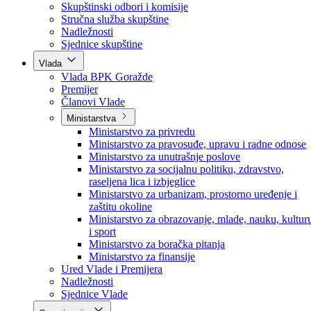
Poslanici po strankama
Poslanici po klubovima naroda
Kolegij skupštine
Skupštinski odbori i komisije
Stručna služba skupštine
Nadležnosti
Sjednice skupštine
Vlada
Vlada BPK Goražde
Premijer
Članovi Vlade
Ministarstva
Ministarstvo za privredu
Ministarstvo za pravosuđe, upravu i radne odnose
Ministarstvo za unutrašnje poslove
Ministarstvo za socijalnu politiku, zdravstvo,
raseljena lica i izbjeglice
Ministarstvo za urbanizam, prostorno uređenje i
zaštitu okoline
Ministarstvo za obrazovanje, mlade, nauku, kultur
i sport
Ministarstvo za boračka pitanja
Ministarstvo za finansije
Ured Vlade i Premijera