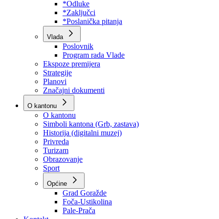
Program rada Skupštine
Budžet 2026
Zakoni
*Odluke
*Zaključci
*Poslanička pitanja
Vlada
Poslovnik
Program rada Vlade
Ekspoze premijera
Strategije
Planovi
Značajni dokumenti
O kantonu
O kantonu
Simboli kantona (Grb, zastava)
Historija (digitalni muzej)
Privreda
Turizam
Obrazovanje
Sport
Općine