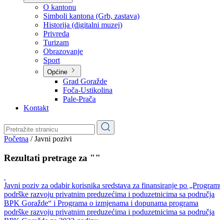
Planovi
Značajni dokumenti
O kantonu
O kantonu
Simboli kantona (Grb, zastava)
Historija (digitalni muzej)
Privreda
Turizam
Obrazovanje
Sport
Općine
Grad Goražde
Foča-Ustikolina
Pale-Prača
Kontakt
Početna
/
Javni pozivi
Rezultati pretrage za ""