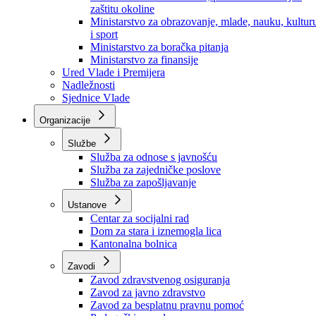
Ministarstvo za socijalnu politiku, zdravstvo,
raseljena lica i izbjeglice
Ministarstvo za urbanizam, prostorno uređenje i
zaštitu okoline
Ministarstvo za obrazovanje, mlade, nauku, kultur
i sport
Ministarstvo za boračka pitanja
Ministarstvo za finansije
Ured Vlade i Premijera
Nadležnosti
Sjednice Vlade
Organizacije
Službe
Služba za odnose s javnošću
Služba za zajedničke poslove
Služba za zapošljavanje
Ustanove
Centar za socijalni rad
Dom za stara i iznemogla lica
Kantonalna bolnica
Zavodi