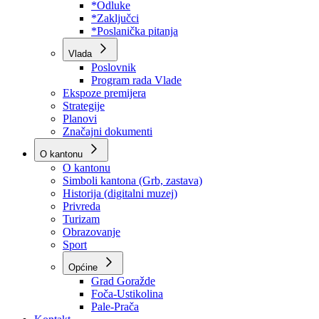
Program rada Skupštine
Budžet 2026
Zakoni
*Odluke
*Zaključci
*Poslanička pitanja
Vlada
Poslovnik
Program rada Vlade
Ekspoze premijera
Strategije
Planovi
Značajni dokumenti
O kantonu
O kantonu
Simboli kantona (Grb, zastava)
Historija (digitalni muzej)
Privreda
Turizam
Obrazovanje
Sport
Općine