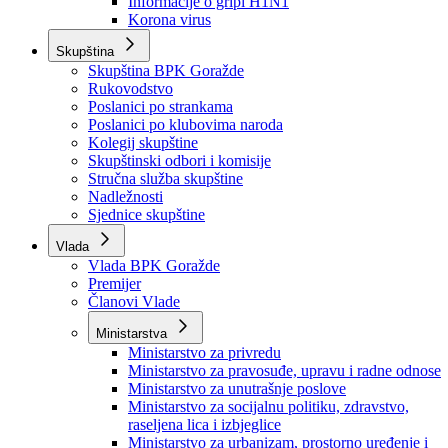
Izvještajno prognozna služba Ministarstva privrede
Izvještaj o radu
Izvještaj OC Uprave
Informacije o gripi H1N1
Korona virus
Skupština
Skupština BPK Goražde
Rukovodstvo
Poslanici po strankama
Poslanici po klubovima naroda
Kolegij skupštine
Skupštinski odbori i komisije
Stručna služba skupštine
Nadležnosti
Sjednice skupštine
Vlada
Vlada BPK Goražde
Premijer
Članovi Vlade
Ministarstva
Ministarstvo za privredu
Ministarstvo za pravosuđe, upravu i radne odnose
Ministarstvo za unutrašnje poslove