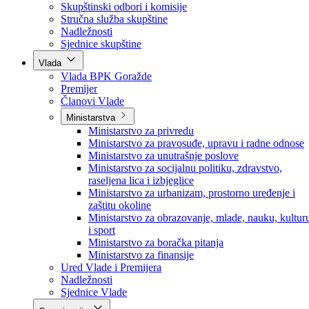
Poslanici po strankama
Poslanici po klubovima naroda
Kolegij skupštine
Skupštinski odbori i komisije
Stručna služba skupštine
Nadležnosti
Sjednice skupštine
Vlada
Vlada BPK Goražde
Premijer
Članovi Vlade
Ministarstva
Ministarstvo za privredu
Ministarstvo za pravosuđe, upravu i radne odnose
Ministarstvo za unutrašnje poslove
Ministarstvo za socijalnu politiku, zdravstvo,
raseljena lica i izbjeglice
Ministarstvo za urbanizam, prostorno uređenje i
zaštitu okoline
Ministarstvo za obrazovanje, mlade, nauku, kultur
i sport
Ministarstvo za boračka pitanja
Ministarstvo za finansije
Ured Vlade i Premijera