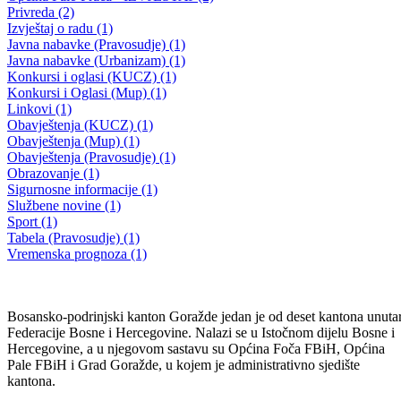
Javni oglas za dodjelu slobodnih licenci i dopunskih taksi oznaka za
vršenje taksi prijevoza na području BPK Goražde
22.11.2023