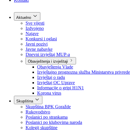
Grad Goražde
Foča-Ustikolina
Pale-Prača
Kontakt
Aktuelno
Sve vijesti
Izdvojeno
Najave
Konkursi i oglasi
Javni pozivi
Javne nabavke
Dnevni izvještaj MUP-a
Obavještenja i izvještaji
Obavještenja Vlade
Izvještajno prognozna služba Ministarstva privrede
Izvještaj o radu
Izvještaj OC Uprave
Informacije o gripi H1N1
Korona virus
Skupština
Skupština BPK Goražde
Rukovodstvo