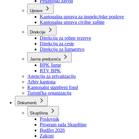
Zavod zdravstvenog osiguranja
Zavod za javno zdravstvo
Zavod za besplatnu pravnu pomoć
Pedagoški zavod
Uprave
Kantonalna uprava za inspekcijske poslove
Kantonalna uprava civilne zaštite
Direkcije
Direkcija za robne rezerve
Direkcija za ceste
Direkcija za šumarstvo
Javna preduzeća
BPK šume
RTV BPK
Agencija za privatizaciju
Arhiv kantona
Kantonalni stambeni fond
Turistička organizacija
Dokumenti
Skupština
Poslovnik