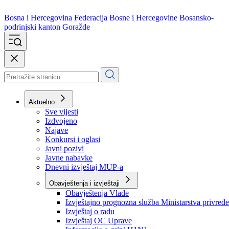
Bosna i Hercegovina
Federacija Bosne i Hercegovine
Bosansko-
podrinjski kanton Goražde
Aktuelno
Sve vijesti
Izdvojeno
Najave
Konkursi i oglasi
Javni pozivi
Javne nabavke
Dnevni izvještaj MUP-a
Obavještenja i izvještaji
Obavještenja Vlade