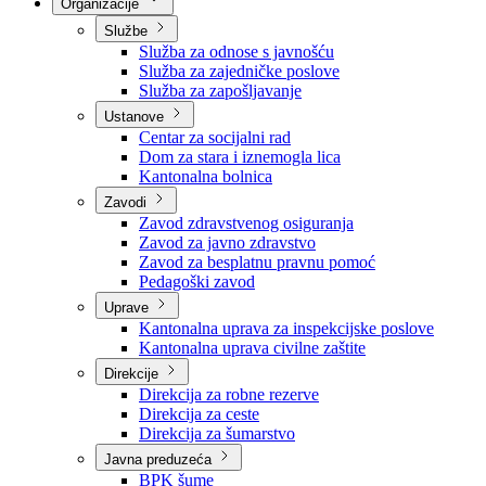
Nadležnosti
Sjednice Vlade
Organizacije
Službe
Služba za odnose s javnošću
Služba za zajedničke poslove
Služba za zapošljavanje
Ustanove
Centar za socijalni rad
Dom za stara i iznemogla lica
Kantonalna bolnica
Zavodi
Zavod zdravstvenog osiguranja
Zavod za javno zdravstvo
Zavod za besplatnu pravnu pomoć
Pedagoški zavod
Uprave
Kantonalna uprava za inspekcijske poslove
Kantonalna uprava civilne zaštite
Direkcije
Direkcija za robne rezerve
Direkcija za ceste