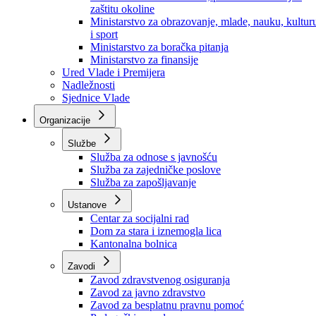
Ministarstvo za socijalnu politiku, zdravstvo,
raseljena lica i izbjeglice
Ministarstvo za urbanizam, prostorno uređenje i
zaštitu okoline
Ministarstvo za obrazovanje, mlade, nauku, kultur
i sport
Ministarstvo za boračka pitanja
Ministarstvo za finansije
Ured Vlade i Premijera
Nadležnosti
Sjednice Vlade
Organizacije
Službe
Služba za odnose s javnošću
Služba za zajedničke poslove
Služba za zapošljavanje
Ustanove
Centar za socijalni rad
Dom za stara i iznemogla lica
Kantonalna bolnica
Zavodi