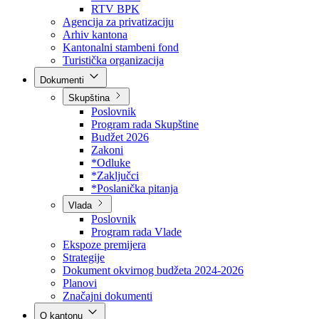
Direkcija za šumarstvo
Javna preduzeća
BPK šume
RTV BPK
Agencija za privatizaciju
Arhiv kantona
Kantonalni stambeni fond
Turistička organizacija
Dokumenti
Skupština
Poslovnik
Program rada Skupštine
Budžet 2026
Zakoni
*Odluke
*Zaključci
*Poslanička pitanja
Vlada
Poslovnik
Program rada Vlade
Ekspoze premijera
Strategije
Dokument okvirnog budžeta 2024-2026