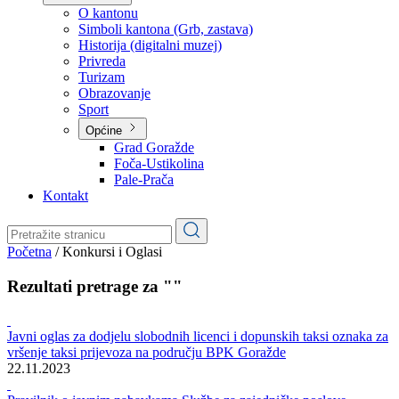
Planovi
Značajni dokumenti
O kantonu
O kantonu
Simboli kantona (Grb, zastava)
Historija (digitalni muzej)
Privreda
Turizam
Obrazovanje
Sport
Općine
Grad Goražde
Foča-Ustikolina
Pale-Prača
Kontakt
Početna
/
Konkursi i Oglasi
Rezultati pretrage za ""