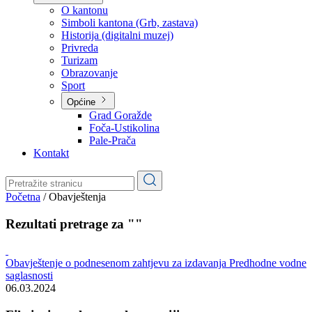
Planovi
Značajni dokumenti
O kantonu
O kantonu
Simboli kantona (Grb, zastava)
Historija (digitalni muzej)
Privreda
Turizam
Obrazovanje
Sport
Općine
Grad Goražde
Foča-Ustikolina
Pale-Prača
Kontakt
Početna
/
Obavještenja
Rezultati pretrage za ""