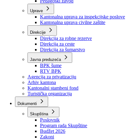
Zavod zdravstvenog osiguranja
Zavod za javno zdravstvo
Zavod za besplatnu pravnu pomoć
Pedagoški zavod
Uprave
Kantonalna uprava za inspekcijske poslove
Kantonalna uprava civilne zaštite
Direkcije
Direkcija za robne rezerve
Direkcija za ceste
Direkcija za šumarstvo
Javna preduzeća
BPK šume
RTV BPK
Agencija za privatizaciju
Arhiv kantona
Kantonalni stambeni fond
Turistička organizacija
Dokumenti
Skupština
Poslovnik