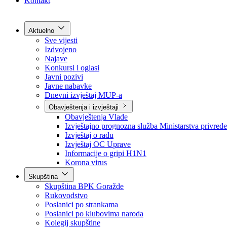
Grad Goražde
Foča-Ustikolina
Pale-Prača
Kontakt
Aktuelno
Sve vijesti
Izdvojeno
Najave
Konkursi i oglasi
Javni pozivi
Javne nabavke
Dnevni izvještaj MUP-a
Obavještenja i izvještaji
Obavještenja Vlade
Izvještajno prognozna služba Ministarstva privrede
Izvještaj o radu
Izvještaj OC Uprave
Informacije o gripi H1N1
Korona virus
Skupština
Skupština BPK Goražde
Rukovodstvo