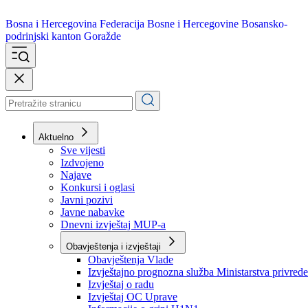
Bosna i Hercegovina
Federacija Bosne i Hercegovine
Bosansko-
podrinjski kanton Goražde
Aktuelno
Sve vijesti
Izdvojeno
Najave
Konkursi i oglasi
Javni pozivi
Javne nabavke
Dnevni izvještaj MUP-a
Obavještenja i izvještaji
Obavještenja Vlade