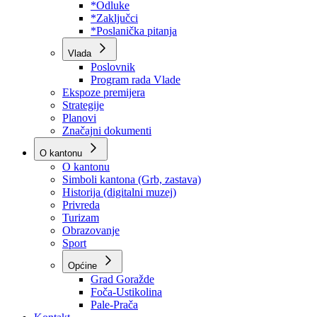
Program rada Skupštine
Budžet 2026
Zakoni
*Odluke
*Zaključci
*Poslanička pitanja
Vlada
Poslovnik
Program rada Vlade
Ekspoze premijera
Strategije
Planovi
Značajni dokumenti
O kantonu
O kantonu
Simboli kantona (Grb, zastava)
Historija (digitalni muzej)
Privreda
Turizam
Obrazovanje
Sport
Općine