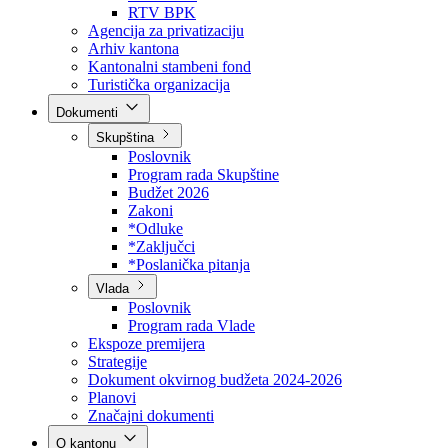
Direkcija za šumarstvo
Javna preduzeća
BPK šume
RTV BPK
Agencija za privatizaciju
Arhiv kantona
Kantonalni stambeni fond
Turistička organizacija
Dokumenti
Skupština
Poslovnik
Program rada Skupštine
Budžet 2026
Zakoni
*Odluke
*Zaključci
*Poslanička pitanja
Vlada
Poslovnik
Program rada Vlade
Ekspoze premijera
Strategije
Dokument okvirnog budžeta 2024-2026