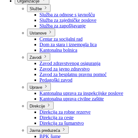
Nadležnosti
Sjednice Vlade
Organizacije
Službe
Služba za odnose s javnošću
Služba za zajedničke poslove
Služba za zapošljavanje
Ustanove
Centar za socijalni rad
Dom za stara i iznemogla lica
Kantonalna bolnica
Zavodi
Zavod zdravstvenog osiguranja
Zavod za javno zdravstvo
Zavod za besplatnu pravnu pomoć
Pedagoški zavod
Uprave
Kantonalna uprava za inspekcijske poslove
Kantonalna uprava civilne zaštite
Direkcije
Direkcija za robne rezerve
Direkcija za ceste