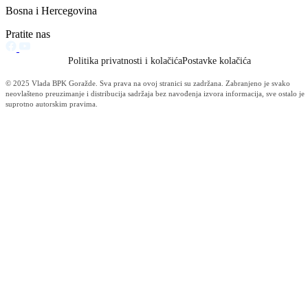
Vijesti (10480)
Informacije MUP-a (4484)
Izdvajamo (2533)
Video (Dnevnik - nema nista) (1736)
Konkursi i Oglasi (1675)
Javni pozivi (1617)
Sjednice Vlade (1268)
Skupstina - Aktuelnosti i novosti (508)
Korona virus (469)
Press konferencije (306)
Sjednice Skupštine (282)
Izvještaj OC Uprave (234)
News (186)
IZVJEŠTAJ - Ministarstvo za privredu (131)
Javne nabavke (113)
Najave (95)
Objava za medije (91)
Značajni dokumenti (79)
Fotogalerija (56)
Vijesti (Privreda) (45)
Obavještenja (Privreda) (35)
Kanton (34)
Informacije o gripi H1N1 (26)
Video (mediji) (25)
Video BPK-a (22)