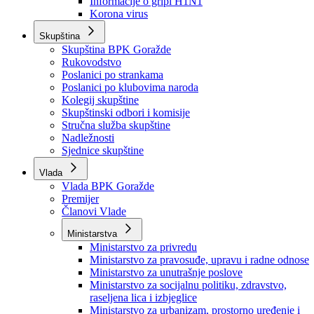
Izvještajno prognozna služba Ministarstva privrede
Izvještaj o radu
Izvještaj OC Uprave
Informacije o gripi H1N1
Korona virus
Skupština
Skupština BPK Goražde
Rukovodstvo
Poslanici po strankama
Poslanici po klubovima naroda
Kolegij skupštine
Skupštinski odbori i komisije
Stručna služba skupštine
Nadležnosti
Sjednice skupštine
Vlada
Vlada BPK Goražde
Premijer
Članovi Vlade
Ministarstva
Ministarstvo za privredu
Ministarstvo za pravosuđe, upravu i radne odnose
Ministarstvo za unutrašnje poslove