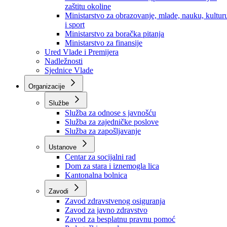
Ministarstvo za socijalnu politiku, zdravstvo,
raseljena lica i izbjeglice
Ministarstvo za urbanizam, prostorno uređenje i
zaštitu okoline
Ministarstvo za obrazovanje, mlade, nauku, kultur
i sport
Ministarstvo za boračka pitanja
Ministarstvo za finansije
Ured Vlade i Premijera
Nadležnosti
Sjednice Vlade
Organizacije
Službe
Služba za odnose s javnošću
Služba za zajedničke poslove
Služba za zapošljavanje
Ustanove
Centar za socijalni rad
Dom za stara i iznemogla lica
Kantonalna bolnica
Zavodi