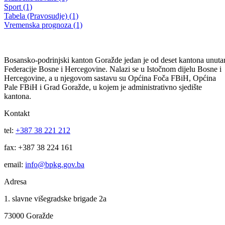
Obavještenje o podnesenom zahtjevu za izdavanja Predhodne vodne
saglasnosti
06.03.2024
Filtriraj rezultate po kategoriji