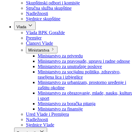
Poslanici po strankama
Poslanici po klubovima naroda
Kolegij skupštine
Skupštinski odbori i komisije
Stručna služba skupštine
Nadležnosti
Sjednice skupštine
Vlada
Vlada BPK Goražde
Premijer
Članovi Vlade
Ministarstva
Ministarstvo za privredu
Ministarstvo za pravosuđe, upravu i radne odnose
Ministarstvo za unutrašnje poslove
Ministarstvo za socijalnu politiku, zdravstvo,
raseljena lica i izbjeglice
Ministarstvo za urbanizam, prostorno uređenje i
zaštitu okoline
Ministarstvo za obrazovanje, mlade, nauku, kultur
i sport
Ministarstvo za boračka pitanja
Ministarstvo za finansije
Ured Vlade i Premijera