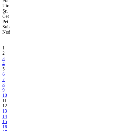
Sarajevo: Okrugli sto o temi “Službenički sistem u Federaciji BiH”
Razmatrane mogućnosti donošenja jedinstvenog Zakona o državnoj
službi na nivou FBiH
08.05.2024