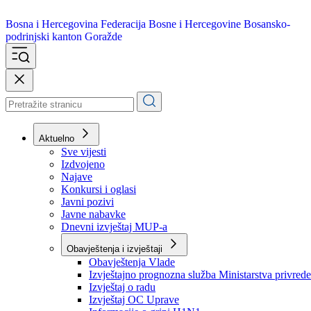
Bosna i Hercegovina
Federacija Bosne i Hercegovine
Bosansko-
podrinjski kanton Goražde
Aktuelno
Sve vijesti
Izdvojeno
Najave
Konkursi i oglasi
Javni pozivi
Javne nabavke
Dnevni izvještaj MUP-a
Obavještenja i izvještaji
Obavještenja Vlade