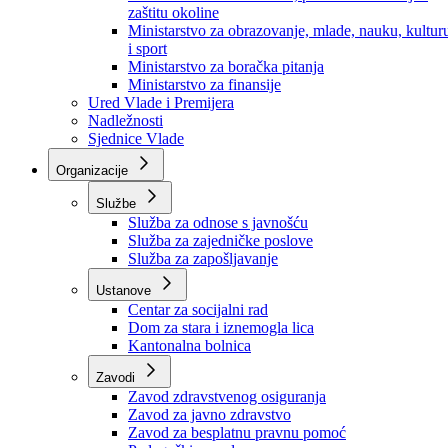
Ministarstvo za socijalnu politiku, zdravstvo,
raseljena lica i izbjeglice
Ministarstvo za urbanizam, prostorno uređenje i
zaštitu okoline
Ministarstvo za obrazovanje, mlade, nauku, kultur
i sport
Ministarstvo za boračka pitanja
Ministarstvo za finansije
Ured Vlade i Premijera
Nadležnosti
Sjednice Vlade
Organizacije
Službe
Služba za odnose s javnošću
Služba za zajedničke poslove
Služba za zapošljavanje
Ustanove
Centar za socijalni rad
Dom za stara i iznemogla lica
Kantonalna bolnica
Zavodi