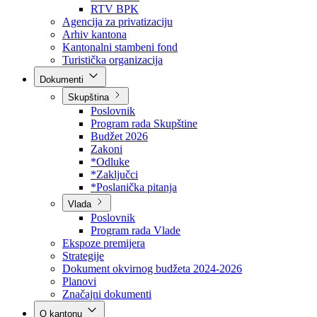
Direkcija za šumarstvo
Javna preduzeća
BPK šume
RTV BPK
Agencija za privatizaciju
Arhiv kantona
Kantonalni stambeni fond
Turistička organizacija
Dokumenti
Skupština
Poslovnik
Program rada Skupštine
Budžet 2026
Zakoni
*Odluke
*Zaključci
*Poslanička pitanja
Vlada
Poslovnik
Program rada Vlade
Ekspoze premijera
Strategije
Dokument okvirnog budžeta 2024-2026