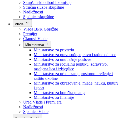
Poslanici po strankama
Poslanici po klubovima naroda
Kolegij skupštine
Skupštinski odbori i komisije
Stručna služba skupštine
Nadležnosti
Sjednice skupštine
Vlada
Vlada BPK Goražde
Premijer
Članovi Vlade
Ministarstva
Ministarstvo za privredu
Ministarstvo za pravosuđe, upravu i radne odnose
Ministarstvo za unutrašnje poslove
Ministarstvo za socijalnu politiku, zdravstvo,
raseljena lica i izbjeglice
Ministarstvo za urbanizam, prostorno uređenje i
zaštitu okoline
Ministarstvo za obrazovanje, mlade, nauku, kultur
i sport
Ministarstvo za boračka pitanja
Ministarstvo za finansije
Ured Vlade i Premijera