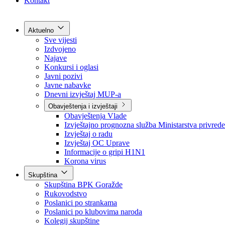
Grad Goražde
Foča-Ustikolina
Pale-Prača
Kontakt
Aktuelno
Sve vijesti
Izdvojeno
Najave
Konkursi i oglasi
Javni pozivi
Javne nabavke
Dnevni izvještaj MUP-a
Obavještenja i izvještaji
Obavještenja Vlade
Izvještajno prognozna služba Ministarstva privrede
Izvještaj o radu
Izvještaj OC Uprave
Informacije o gripi H1N1
Korona virus
Skupština
Skupština BPK Goražde
Rukovodstvo