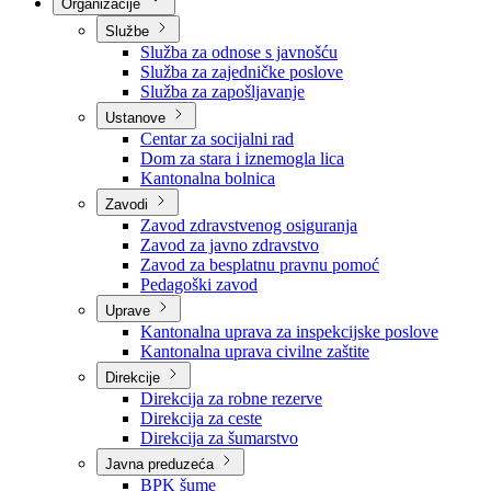
Nadležnosti
Sjednice Vlade
Organizacije
Službe
Služba za odnose s javnošću
Služba za zajedničke poslove
Služba za zapošljavanje
Ustanove
Centar za socijalni rad
Dom za stara i iznemogla lica
Kantonalna bolnica
Zavodi
Zavod zdravstvenog osiguranja
Zavod za javno zdravstvo
Zavod za besplatnu pravnu pomoć
Pedagoški zavod
Uprave
Kantonalna uprava za inspekcijske poslove
Kantonalna uprava civilne zaštite
Direkcije
Direkcija za robne rezerve
Direkcija za ceste