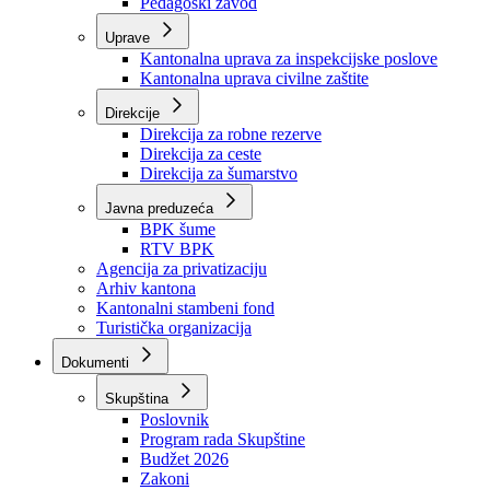
Zavod zdravstvenog osiguranja
Zavod za javno zdravstvo
Zavod za besplatnu pravnu pomoć
Pedagoški zavod
Uprave
Kantonalna uprava za inspekcijske poslove
Kantonalna uprava civilne zaštite
Direkcije
Direkcija za robne rezerve
Direkcija za ceste
Direkcija za šumarstvo
Javna preduzeća
BPK šume
RTV BPK
Agencija za privatizaciju
Arhiv kantona
Kantonalni stambeni fond
Turistička organizacija
Dokumenti
Skupština
Poslovnik