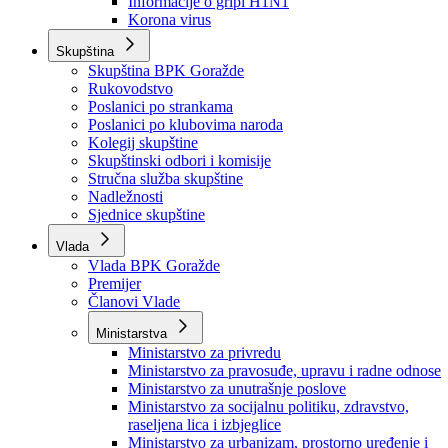
Izvještajno prognozna služba Ministarstva privrede
Izvještaj o radu
Izvještaj OC Uprave
Informacije o gripi H1N1
Korona virus
Skupština
Skupština BPK Goražde
Rukovodstvo
Poslanici po strankama
Poslanici po klubovima naroda
Kolegij skupštine
Skupštinski odbori i komisije
Stručna služba skupštine
Nadležnosti
Sjednice skupštine
Vlada
Vlada BPK Goražde
Premijer
Članovi Vlade
Ministarstva
Ministarstvo za privredu
Ministarstvo za pravosuđe, upravu i radne odnose
Ministarstvo za unutrašnje poslove