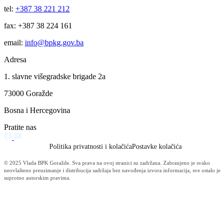
Za učenike petih razreda osnovnih škola s prostora BPK Goražde
I ove godine planirano održavanje „Škole u prirodi“ u Fočanskoj
Jabuci
08.05.2024