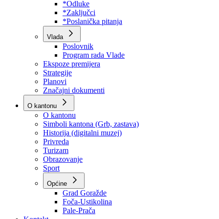
Program rada Skupštine
Budžet 2026
Zakoni
*Odluke
*Zaključci
*Poslanička pitanja
Vlada
Poslovnik
Program rada Vlade
Ekspoze premijera
Strategije
Planovi
Značajni dokumenti
O kantonu
O kantonu
Simboli kantona (Grb, zastava)
Historija (digitalni muzej)
Privreda
Turizam
Obrazovanje
Sport
Općine