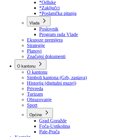
Program rada Skupštine
Budžet 2026
Zakoni
*Odluke
*Zaključci
*Poslanička pitanja
Vlada
Poslovnik
Program rada Vlade
Ekspoze premijera
Strategije
Planovi
Značajni dokumenti
O kantonu
O kantonu
Simboli kantona (Grb, zastava)
Historija (digitalni muzej)
Privreda
Turizam
Obrazovanje
Sport
Općine