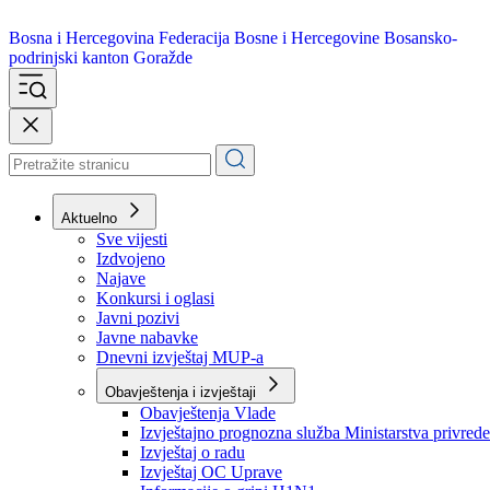
Bosna i Hercegovina
Federacija Bosne i Hercegovine
Bosansko-
podrinjski kanton Goražde
Aktuelno
Sve vijesti
Izdvojeno
Najave
Konkursi i oglasi
Javni pozivi
Javne nabavke
Dnevni izvještaj MUP-a
Obavještenja i izvještaji
Obavještenja Vlade