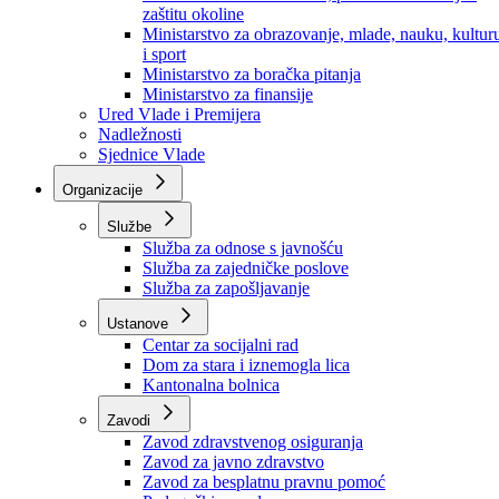
Ministarstvo za socijalnu politiku, zdravstvo,
raseljena lica i izbjeglice
Ministarstvo za urbanizam, prostorno uređenje i
zaštitu okoline
Ministarstvo za obrazovanje, mlade, nauku, kultur
i sport
Ministarstvo za boračka pitanja
Ministarstvo za finansije
Ured Vlade i Premijera
Nadležnosti
Sjednice Vlade
Organizacije
Službe
Služba za odnose s javnošću
Služba za zajedničke poslove
Služba za zapošljavanje
Ustanove
Centar za socijalni rad
Dom za stara i iznemogla lica
Kantonalna bolnica
Zavodi