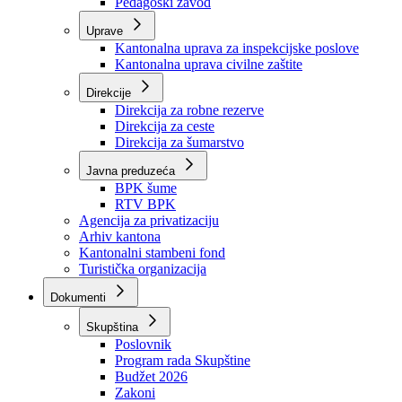
Zavod zdravstvenog osiguranja
Zavod za javno zdravstvo
Zavod za besplatnu pravnu pomoć
Pedagoški zavod
Uprave
Kantonalna uprava za inspekcijske poslove
Kantonalna uprava civilne zaštite
Direkcije
Direkcija za robne rezerve
Direkcija za ceste
Direkcija za šumarstvo
Javna preduzeća
BPK šume
RTV BPK
Agencija za privatizaciju
Arhiv kantona
Kantonalni stambeni fond
Turistička organizacija
Dokumenti
Skupština
Poslovnik