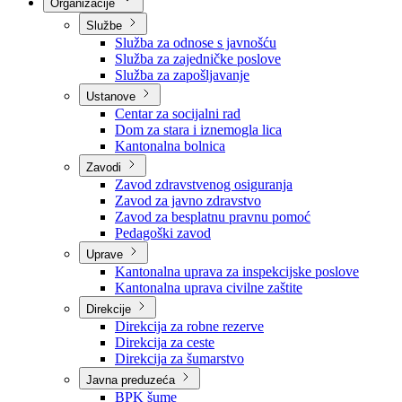
Nadležnosti
Sjednice Vlade
Organizacije
Službe
Služba za odnose s javnošću
Služba za zajedničke poslove
Služba za zapošljavanje
Ustanove
Centar za socijalni rad
Dom za stara i iznemogla lica
Kantonalna bolnica
Zavodi
Zavod zdravstvenog osiguranja
Zavod za javno zdravstvo
Zavod za besplatnu pravnu pomoć
Pedagoški zavod
Uprave
Kantonalna uprava za inspekcijske poslove
Kantonalna uprava civilne zaštite
Direkcije
Direkcija za robne rezerve
Direkcija za ceste