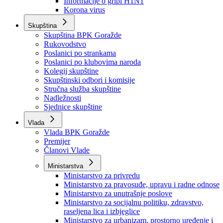
Izvještajno prognozna služba Ministarstva privrede
Izvještaj o radu
Izvještaj OC Uprave
Informacije o gripi H1N1
Korona virus
Skupština
Skupština BPK Goražde
Rukovodstvo
Poslanici po strankama
Poslanici po klubovima naroda
Kolegij skupštine
Skupštinski odbori i komisije
Stručna služba skupštine
Nadležnosti
Sjednice skupštine
Vlada
Vlada BPK Goražde
Premijer
Članovi Vlade
Ministarstva
Ministarstvo za privredu
Ministarstvo za pravosuđe, upravu i radne odnose
Ministarstvo za unutrašnje poslove