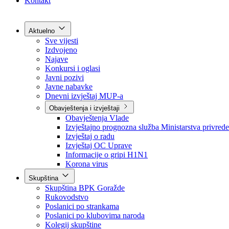
Grad Goražde
Foča-Ustikolina
Pale-Prača
Kontakt
Aktuelno
Sve vijesti
Izdvojeno
Najave
Konkursi i oglasi
Javni pozivi
Javne nabavke
Dnevni izvještaj MUP-a
Obavještenja i izvještaji
Obavještenja Vlade
Izvještajno prognozna služba Ministarstva privrede
Izvještaj o radu
Izvještaj OC Uprave
Informacije o gripi H1N1
Korona virus
Skupština
Skupština BPK Goražde
Rukovodstvo