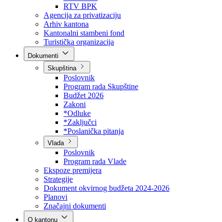
Direkcija za šumarstvo
Javna preduzeća
BPK šume
RTV BPK
Agencija za privatizaciju
Arhiv kantona
Kantonalni stambeni fond
Turistička organizacija
Dokumenti
Skupština
Poslovnik
Program rada Skupštine
Budžet 2026
Zakoni
*Odluke
*Zaključci
*Poslanička pitanja
Vlada
Poslovnik
Program rada Vlade
Ekspoze premijera
Strategije
Dokument okvirnog budžeta 2024-2026