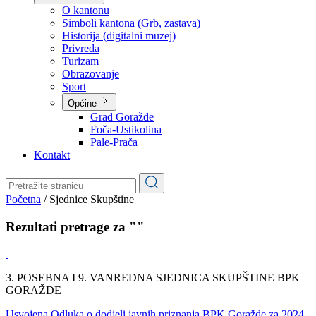
Planovi
Značajni dokumenti
O kantonu
O kantonu
Simboli kantona (Grb, zastava)
Historija (digitalni muzej)
Privreda
Turizam
Obrazovanje
Sport
Općine
Grad Goražde
Foča-Ustikolina
Pale-Prača
Kontakt
Početna
/
Sjednice Skupštine
Rezultati pretrage za ""