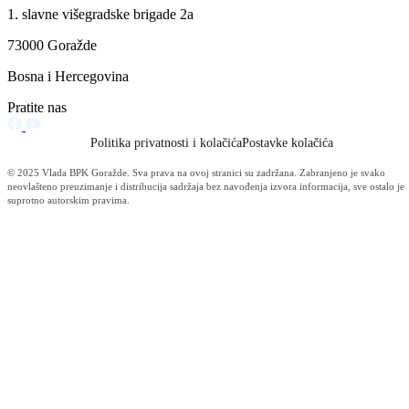
11.09.2024
Filtriraj rezultate po kategoriji
Vijesti (10476)
Informacije MUP-a (4483)
Izdvajamo (2533)
Video (Dnevnik - nema nista) (1736)
Konkursi i Oglasi (1675)
Javni pozivi (1617)
Sjednice Vlade (1268)
Skupstina - Aktuelnosti i novosti (508)
Korona virus (469)
Press konferencije (306)
Sjednice Skupštine (282)
Izvještaj OC Uprave (234)
News (186)
IZVJEŠTAJ - Ministarstvo za privredu (131)
Javne nabavke (113)
Najave (95)
Objava za medije (91)
Značajni dokumenti (79)
Fotogalerija (56)
Vijesti (Privreda) (45)
Obavještenja (Privreda) (35)