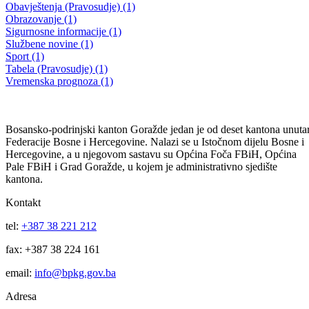
3. POSEBNA I 9. VANREDNA SJEDNICA SKUPŠTINE BPK
GORAŽDE
Usvojena Odluka o dodjeli javnih priznanja BPK Goražde za 2024.
Godinu