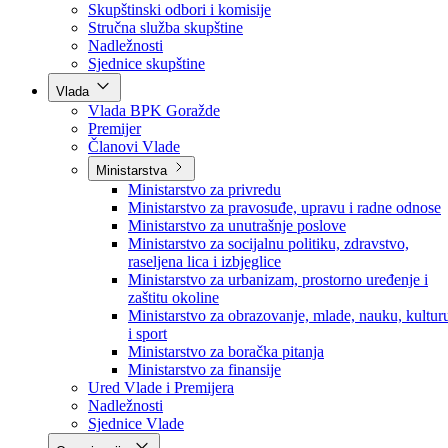
Poslanici po strankama
Poslanici po klubovima naroda
Kolegij skupštine
Skupštinski odbori i komisije
Stručna služba skupštine
Nadležnosti
Sjednice skupštine
Vlada
Vlada BPK Goražde
Premijer
Članovi Vlade
Ministarstva
Ministarstvo za privredu
Ministarstvo za pravosuđe, upravu i radne odnose
Ministarstvo za unutrašnje poslove
Ministarstvo za socijalnu politiku, zdravstvo,
raseljena lica i izbjeglice
Ministarstvo za urbanizam, prostorno uređenje i
zaštitu okoline
Ministarstvo za obrazovanje, mlade, nauku, kultur
i sport
Ministarstvo za boračka pitanja
Ministarstvo za finansije
Ured Vlade i Premijera