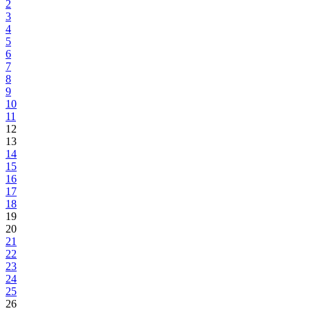
Izdvojeno 255.050 KM-Potpisani ugovori o dodjeli finansijskih
sredstava, za finansiranje/sufinansiranje projekata, programa i zahtjev
boračkih udruženja
Sa iznosima od 1.000 do 45.000 KM podržano 28 udruženja i
fondacija od interesa za boračku populaciju
29.10.2024