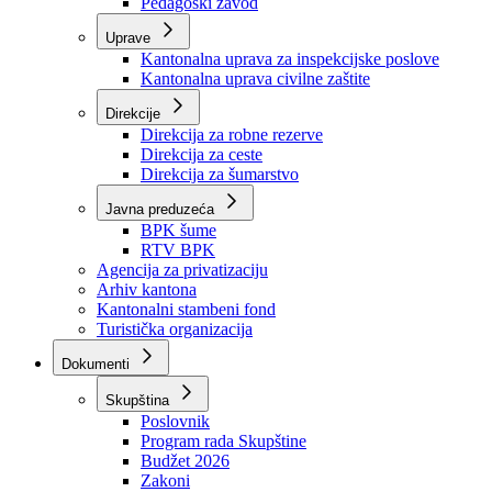
Zavod zdravstvenog osiguranja
Zavod za javno zdravstvo
Zavod za besplatnu pravnu pomoć
Pedagoški zavod
Uprave
Kantonalna uprava za inspekcijske poslove
Kantonalna uprava civilne zaštite
Direkcije
Direkcija za robne rezerve
Direkcija za ceste
Direkcija za šumarstvo
Javna preduzeća
BPK šume
RTV BPK
Agencija za privatizaciju
Arhiv kantona
Kantonalni stambeni fond
Turistička organizacija
Dokumenti
Skupština
Poslovnik