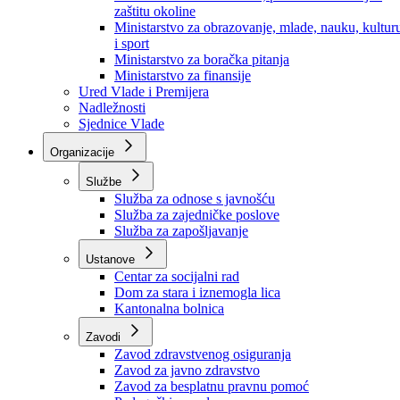
Ministarstvo za socijalnu politiku, zdravstvo,
raseljena lica i izbjeglice
Ministarstvo za urbanizam, prostorno uređenje i
zaštitu okoline
Ministarstvo za obrazovanje, mlade, nauku, kultur
i sport
Ministarstvo za boračka pitanja
Ministarstvo za finansije
Ured Vlade i Premijera
Nadležnosti
Sjednice Vlade
Organizacije
Službe
Služba za odnose s javnošću
Služba za zajedničke poslove
Služba za zapošljavanje
Ustanove
Centar za socijalni rad
Dom za stara i iznemogla lica
Kantonalna bolnica
Zavodi