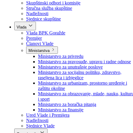
Poslanici po strankama
Poslanici po klubovima naroda
Kolegij skupštine
Skupštinski odbori i komisije
Stručna služba skupštine
Nadležnosti
Sjednice skupštine
Vlada
Vlada BPK Goražde
Premijer
Članovi Vlade
Ministarstva
Ministarstvo za privredu
Ministarstvo za pravosuđe, upravu i radne odnose
Ministarstvo za unutrašnje poslove
Ministarstvo za socijalnu politiku, zdravstvo,
raseljena lica i izbjeglice
Ministarstvo za urbanizam, prostorno uređenje i
zaštitu okoline
Ministarstvo za obrazovanje, mlade, nauku, kultur
i sport
Ministarstvo za boračka pitanja
Ministarstvo za finansije
Ured Vlade i Premijera