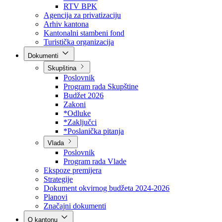
Direkcija za šumarstvo
Javna preduzeća
BPK šume
RTV BPK
Agencija za privatizaciju
Arhiv kantona
Kantonalni stambeni fond
Turistička organizacija
Dokumenti
Skupština
Poslovnik
Program rada Skupštine
Budžet 2026
Zakoni
*Odluke
*Zaključci
*Poslanička pitanja
Vlada
Poslovnik
Program rada Vlade
Ekspoze premijera
Strategije
Dokument okvirnog budžeta 2024-2026