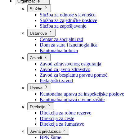
Nadležnosti
Sjednice Vlade
Organizacije
Službe
Služba za odnose s javnošću
Služba za zajedničke poslove
Služba za zapošljavanje
Ustanove
Centar za socijalni rad
Dom za stara i iznemogla lica
Kantonalna bolnica
Zavodi
Zavod zdravstvenog osiguranja
Zavod za javno zdravstvo
Zavod za besplatnu pravnu pomoć
Pedagoški zavod
Uprave
Kantonalna uprava za inspekcijske poslove
Kantonalna uprava civilne zaštite
Direkcije
Direkcija za robne rezerve
Direkcija za ceste