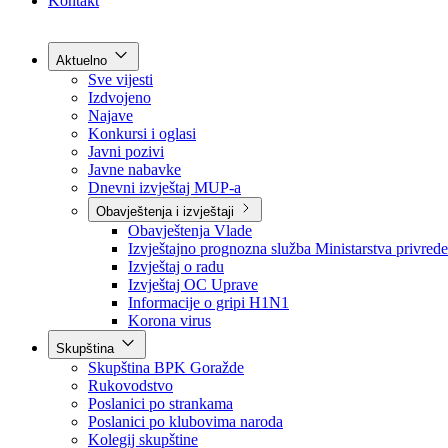
Grad Goražde
Foča-Ustikolina
Pale-Prača
Kontakt
Aktuelno
Sve vijesti
Izdvojeno
Najave
Konkursi i oglasi
Javni pozivi
Javne nabavke
Dnevni izvještaj MUP-a
Obavještenja i izvještaji
Obavještenja Vlade
Izvještajno prognozna služba Ministarstva privrede
Izvještaj o radu
Izvještaj OC Uprave
Informacije o gripi H1N1
Korona virus
Skupština
Skupština BPK Goražde
Rukovodstvo