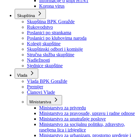
Izvještajno prognozna služba Ministarstva privrede
Izvještaj o radu
Izvještaj OC Uprave
Informacije o gripi H1N1
Korona virus
Skupština
Skupština BPK Goražde
Rukovodstvo
Poslanici po strankama
Poslanici po klubovima naroda
Kolegij skupštine
Skupštinski odbori i komisije
Stručna služba skupštine
Nadležnosti
Sjednice skupštine
Vlada
Vlada BPK Goražde
Premijer
Članovi Vlade
Ministarstva
Ministarstvo za privredu
Ministarstvo za pravosuđe, upravu i radne odnose
Ministarstvo za unutrašnje poslove