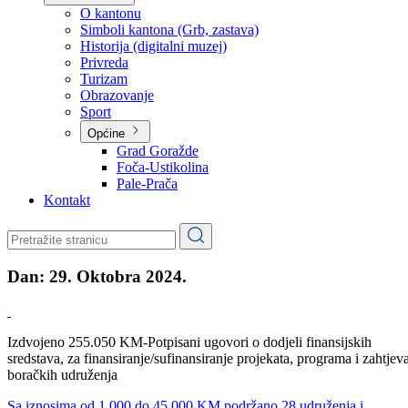
Planovi
Značajni dokumenti
O kantonu
O kantonu
Simboli kantona (Grb, zastava)
Historija (digitalni muzej)
Privreda
Turizam
Obrazovanje
Sport
Općine
Grad Goražde
Foča-Ustikolina
Pale-Prača
Kontakt
Dan:
29. Oktobra 2024.