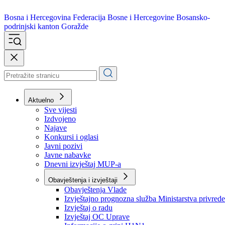
Bosna i Hercegovina
Federacija Bosne i Hercegovine
Bosansko-
podrinjski kanton Goražde
Aktuelno
Sve vijesti
Izdvojeno
Najave
Konkursi i oglasi
Javni pozivi
Javne nabavke
Dnevni izvještaj MUP-a
Obavještenja i izvještaji
Obavještenja Vlade