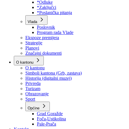
Program rada Skupštine
Budžet 2026
Zakoni
*Odluke
*Zaključci
*Poslanička pitanja
Vlada
Poslovnik
Program rada Vlade
Ekspoze premijera
Strategije
Planovi
Značajni dokumenti
O kantonu
O kantonu
Simboli kantona (Grb, zastava)
Historija (digitalni muzej)
Privreda
Turizam
Obrazovanje
Sport
Općine