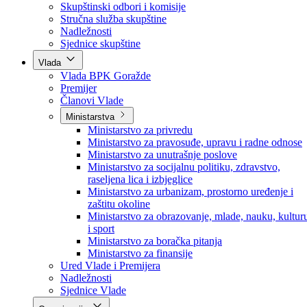
Poslanici po strankama
Poslanici po klubovima naroda
Kolegij skupštine
Skupštinski odbori i komisije
Stručna služba skupštine
Nadležnosti
Sjednice skupštine
Vlada
Vlada BPK Goražde
Premijer
Članovi Vlade
Ministarstva
Ministarstvo za privredu
Ministarstvo za pravosuđe, upravu i radne odnose
Ministarstvo za unutrašnje poslove
Ministarstvo za socijalnu politiku, zdravstvo,
raseljena lica i izbjeglice
Ministarstvo za urbanizam, prostorno uređenje i
zaštitu okoline
Ministarstvo za obrazovanje, mlade, nauku, kultur
i sport
Ministarstvo za boračka pitanja
Ministarstvo za finansije
Ured Vlade i Premijera