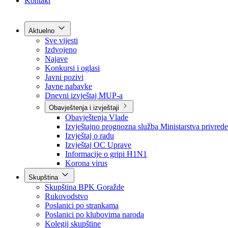
Grad Goražde
Foča-Ustikolina
Pale-Prača
Kontakt
Aktuelno
Sve vijesti
Izdvojeno
Najave
Konkursi i oglasi
Javni pozivi
Javne nabavke
Dnevni izvještaj MUP-a
Obavještenja i izvještaji
Obavještenja Vlade
Izvještajno prognozna služba Ministarstva privrede
Izvještaj o radu
Izvještaj OC Uprave
Informacije o gripi H1N1
Korona virus
Skupština
Skupština BPK Goražde
Rukovodstvo