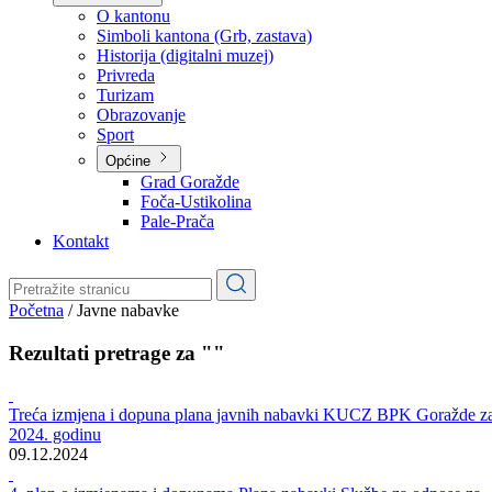
Planovi
Značajni dokumenti
O kantonu
O kantonu
Simboli kantona (Grb, zastava)
Historija (digitalni muzej)
Privreda
Turizam
Obrazovanje
Sport
Općine
Grad Goražde
Foča-Ustikolina
Pale-Prača
Kontakt
Početna
/
Javne nabavke
Rezultati pretrage za ""