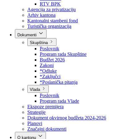
Direkcija za šumarstvo
Javna preduzeća
BPK šume
RTV BPK
Agencija za privatizaciju
Arhiv kantona
Kantonalni stambeni fond
Turistička organizacija
Dokumenti
Skupština
Poslovnik
Program rada Skupštine
Budžet 2026
Zakoni
*Odluke
*Zaključci
*Poslanička pitanja
Vlada
Poslovnik
Program rada Vlade
Ekspoze premijera
Strategije
Dokument okvirnog budžeta 2024-2026