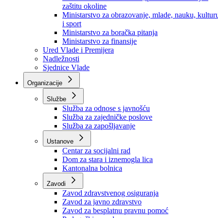
Ministarstvo za socijalnu politiku, zdravstvo,
raseljena lica i izbjeglice
Ministarstvo za urbanizam, prostorno uređenje i
zaštitu okoline
Ministarstvo za obrazovanje, mlade, nauku, kultur
i sport
Ministarstvo za boračka pitanja
Ministarstvo za finansije
Ured Vlade i Premijera
Nadležnosti
Sjednice Vlade
Organizacije
Službe
Služba za odnose s javnošću
Služba za zajedničke poslove
Služba za zapošljavanje
Ustanove
Centar za socijalni rad
Dom za stara i iznemogla lica
Kantonalna bolnica
Zavodi