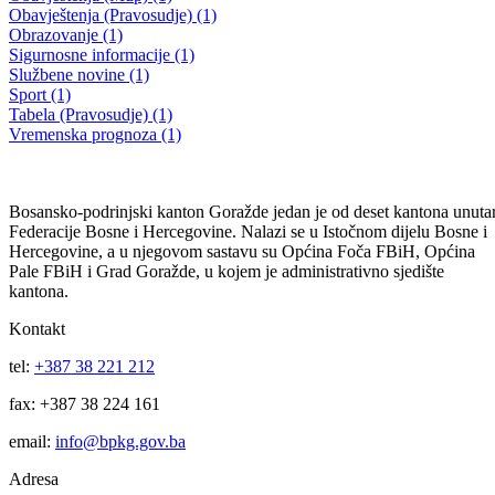
Treća izmjena i dopuna plana javnih nabavki KUCZ BPK Goražde z
2024. godinu
09.12.2024