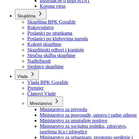
Izvještajno prognozna služba Ministarstva privrede
Izvještaj o radu
Izvještaj OC Uprave
Informacije o gripi H1N1
Korona virus
Skupština
Skupština BPK Goražde
Rukovodstvo
Poslanici po strankama
Poslanici po klubovima naroda
Kolegij skupštine
Skupštinski odbori i komisije
Stručna služba skupštine
Nadležnosti
Sjednice skupštine
Vlada
Vlada BPK Goražde
Premijer
Članovi Vlade
Ministarstva
Ministarstvo za privredu
Ministarstvo za pravosuđe, upravu i radne odnose
Ministarstvo za unutrašnje poslove