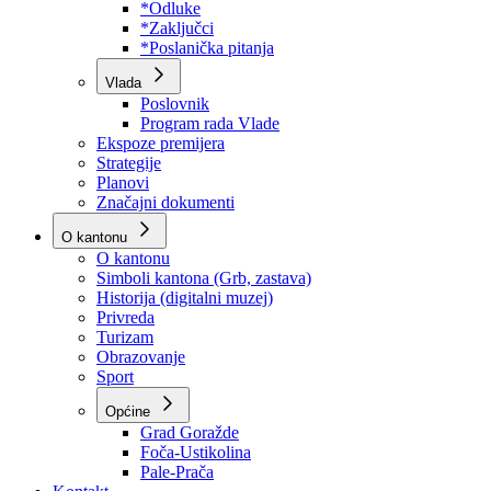
Program rada Skupštine
Budžet 2026
Zakoni
*Odluke
*Zaključci
*Poslanička pitanja
Vlada
Poslovnik
Program rada Vlade
Ekspoze premijera
Strategije
Planovi
Značajni dokumenti
O kantonu
O kantonu
Simboli kantona (Grb, zastava)
Historija (digitalni muzej)
Privreda
Turizam
Obrazovanje
Sport
Općine