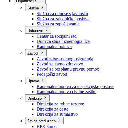
Nadležnosti
Sjednice Vlade
Organizacije
Službe
Služba za odnose s javnošću
Služba za zajedničke poslove
Služba za zapošljavanje
Ustanove
Centar za socijalni rad
Dom za stara i iznemogla lica
Kantonalna bolnica
Zavodi
Zavod zdravstvenog osiguranja
Zavod za javno zdravstvo
Zavod za besplatnu pravnu pomoć
Pedagoški zavod
Uprave
Kantonalna uprava za inspekcijske poslove
Kantonalna uprava civilne zaštite
Direkcije
Direkcija za robne rezerve
Direkcija za ceste