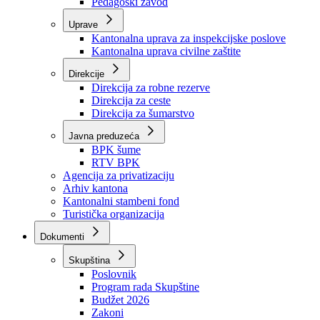
Zavod zdravstvenog osiguranja
Zavod za javno zdravstvo
Zavod za besplatnu pravnu pomoć
Pedagoški zavod
Uprave
Kantonalna uprava za inspekcijske poslove
Kantonalna uprava civilne zaštite
Direkcije
Direkcija za robne rezerve
Direkcija za ceste
Direkcija za šumarstvo
Javna preduzeća
BPK šume
RTV BPK
Agencija za privatizaciju
Arhiv kantona
Kantonalni stambeni fond
Turistička organizacija
Dokumenti
Skupština
Poslovnik