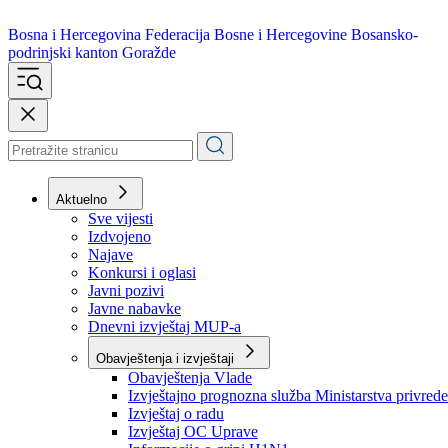
Bosna i Hercegovina
Federacija Bosne i Hercegovine
Bosansko-
podrinjski kanton Goražde
Aktuelno
Sve vijesti
Izdvojeno
Najave
Konkursi i oglasi
Javni pozivi
Javne nabavke
Dnevni izvještaj MUP-a
Obavještenja i izvještaji
Obavještenja Vlade