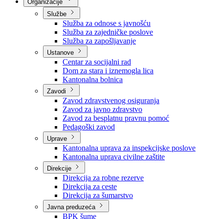
Nadležnosti
Sjednice Vlade
Organizacije
Službe
Služba za odnose s javnošću
Služba za zajedničke poslove
Služba za zapošljavanje
Ustanove
Centar za socijalni rad
Dom za stara i iznemogla lica
Kantonalna bolnica
Zavodi
Zavod zdravstvenog osiguranja
Zavod za javno zdravstvo
Zavod za besplatnu pravnu pomoć
Pedagoški zavod
Uprave
Kantonalna uprava za inspekcijske poslove
Kantonalna uprava civilne zaštite
Direkcije
Direkcija za robne rezerve
Direkcija za ceste