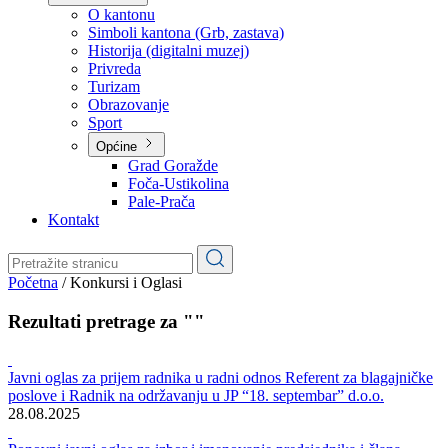
Planovi
Značajni dokumenti
O kantonu
O kantonu
Simboli kantona (Grb, zastava)
Historija (digitalni muzej)
Privreda
Turizam
Obrazovanje
Sport
Općine
Grad Goražde
Foča-Ustikolina
Pale-Prača
Kontakt
Početna
/
Konkursi i Oglasi
Rezultati pretrage za ""