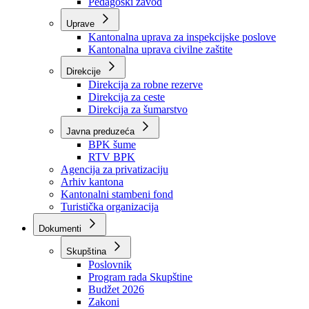
Zavod zdravstvenog osiguranja
Zavod za javno zdravstvo
Zavod za besplatnu pravnu pomoć
Pedagoški zavod
Uprave
Kantonalna uprava za inspekcijske poslove
Kantonalna uprava civilne zaštite
Direkcije
Direkcija za robne rezerve
Direkcija za ceste
Direkcija za šumarstvo
Javna preduzeća
BPK šume
RTV BPK
Agencija za privatizaciju
Arhiv kantona
Kantonalni stambeni fond
Turistička organizacija
Dokumenti
Skupština
Poslovnik