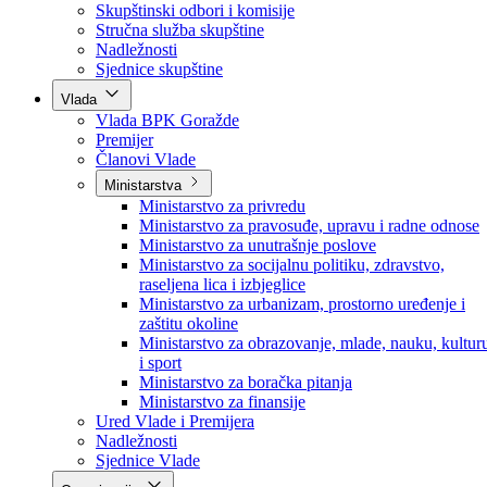
Poslanici po strankama
Poslanici po klubovima naroda
Kolegij skupštine
Skupštinski odbori i komisije
Stručna služba skupštine
Nadležnosti
Sjednice skupštine
Vlada
Vlada BPK Goražde
Premijer
Članovi Vlade
Ministarstva
Ministarstvo za privredu
Ministarstvo za pravosuđe, upravu i radne odnose
Ministarstvo za unutrašnje poslove
Ministarstvo za socijalnu politiku, zdravstvo,
raseljena lica i izbjeglice
Ministarstvo za urbanizam, prostorno uređenje i
zaštitu okoline
Ministarstvo za obrazovanje, mlade, nauku, kultur
i sport
Ministarstvo za boračka pitanja
Ministarstvo za finansije
Ured Vlade i Premijera