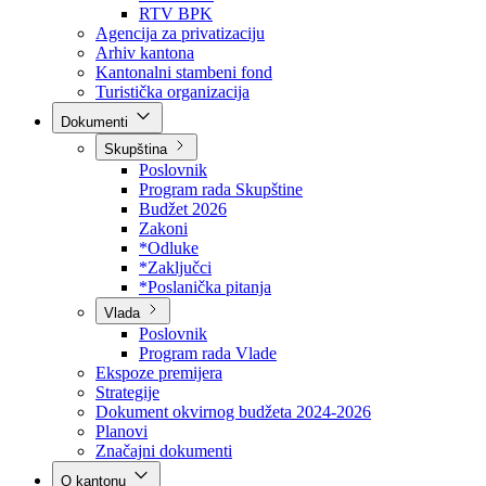
Direkcija za šumarstvo
Javna preduzeća
BPK šume
RTV BPK
Agencija za privatizaciju
Arhiv kantona
Kantonalni stambeni fond
Turistička organizacija
Dokumenti
Skupština
Poslovnik
Program rada Skupštine
Budžet 2026
Zakoni
*Odluke
*Zaključci
*Poslanička pitanja
Vlada
Poslovnik
Program rada Vlade
Ekspoze premijera
Strategije
Dokument okvirnog budžeta 2024-2026