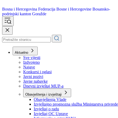
Bosna i Hercegovina
Federacija Bosne i Hercegovine
Bosansko-
podrinjski kanton Goražde
Aktuelno
Sve vijesti
Izdvojeno
Najave
Konkursi i oglasi
Javni pozivi
Javne nabavke
Dnevni izvještaj MUP-a
Obavještenja i izvještaji
Obavještenja Vlade