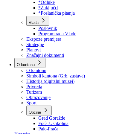
Program rada Skupštine
Budžet 2026
Zakoni
*Odluke
*Zaključci
*Poslanička pitanja
Vlada
Poslovnik
Program rada Vlade
Ekspoze premijera
Strategije
Planovi
Značajni dokumenti
O kantonu
O kantonu
Simboli kantona (Grb, zastava)
Historija (digitalni muzej)
Privreda
Turizam
Obrazovanje
Sport
Općine