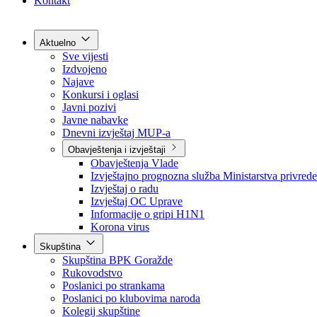
Grad Goražde
Foča-Ustikolina
Pale-Prača
Kontakt
Aktuelno
Sve vijesti
Izdvojeno
Najave
Konkursi i oglasi
Javni pozivi
Javne nabavke
Dnevni izvještaj MUP-a
Obavještenja i izvještaji
Obavještenja Vlade
Izvještajno prognozna služba Ministarstva privrede
Izvještaj o radu
Izvještaj OC Uprave
Informacije o gripi H1N1
Korona virus
Skupština
Skupština BPK Goražde
Rukovodstvo