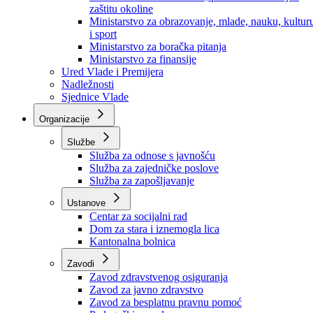
Ministarstvo za socijalnu politiku, zdravstvo,
raseljena lica i izbjeglice
Ministarstvo za urbanizam, prostorno uređenje i
zaštitu okoline
Ministarstvo za obrazovanje, mlade, nauku, kultur
i sport
Ministarstvo za boračka pitanja
Ministarstvo za finansije
Ured Vlade i Premijera
Nadležnosti
Sjednice Vlade
Organizacije
Službe
Služba za odnose s javnošću
Služba za zajedničke poslove
Služba za zapošljavanje
Ustanove
Centar za socijalni rad
Dom za stara i iznemogla lica
Kantonalna bolnica
Zavodi