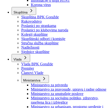
Izvještajno prognozna služba Ministarstva privrede
Izvještaj o radu
Izvještaj OC Uprave
Informacije o gripi H1N1
Korona virus
Skupština
Skupština BPK Goražde
Rukovodstvo
Poslanici po strankama
Poslanici po klubovima naroda
Kolegij skupštine
Skupštinski odbori i komisije
Stručna služba skupštine
Nadležnosti
Sjednice skupštine
Vlada
Vlada BPK Goražde
Premijer
Članovi Vlade
Ministarstva
Ministarstvo za privredu
Ministarstvo za pravosuđe, upravu i radne odnose
Ministarstvo za unutrašnje poslove