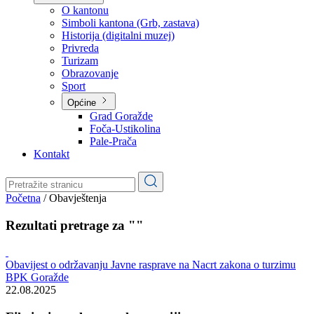
Planovi
Značajni dokumenti
O kantonu
O kantonu
Simboli kantona (Grb, zastava)
Historija (digitalni muzej)
Privreda
Turizam
Obrazovanje
Sport
Općine
Grad Goražde
Foča-Ustikolina
Pale-Prača
Kontakt
Početna
/
Obavještenja
Rezultati pretrage za ""