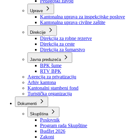
Zavod zdravstvenog osiguranja
Zavod za javno zdravstvo
Zavod za besplatnu pravnu pomoć
Pedagoški zavod
Uprave
Kantonalna uprava za inspekcijske poslove
Kantonalna uprava civilne zaštite
Direkcije
Direkcija za robne rezerve
Direkcija za ceste
Direkcija za šumarstvo
Javna preduzeća
BPK šume
RTV BPK
Agencija za privatizaciju
Arhiv kantona
Kantonalni stambeni fond
Turistička organizacija
Dokumenti
Skupština
Poslovnik