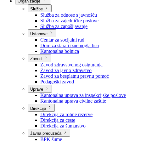
Nadležnosti
Sjednice Vlade
Organizacije
Službe
Služba za odnose s javnošću
Služba za zajedničke poslove
Služba za zapošljavanje
Ustanove
Centar za socijalni rad
Dom za stara i iznemogla lica
Kantonalna bolnica
Zavodi
Zavod zdravstvenog osiguranja
Zavod za javno zdravstvo
Zavod za besplatnu pravnu pomoć
Pedagoški zavod
Uprave
Kantonalna uprava za inspekcijske poslove
Kantonalna uprava civilne zaštite
Direkcije
Direkcija za robne rezerve
Direkcija za ceste