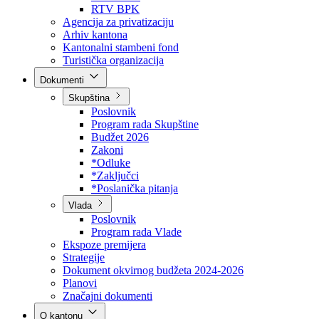
Direkcija za šumarstvo
Javna preduzeća
BPK šume
RTV BPK
Agencija za privatizaciju
Arhiv kantona
Kantonalni stambeni fond
Turistička organizacija
Dokumenti
Skupština
Poslovnik
Program rada Skupštine
Budžet 2026
Zakoni
*Odluke
*Zaključci
*Poslanička pitanja
Vlada
Poslovnik
Program rada Vlade
Ekspoze premijera
Strategije
Dokument okvirnog budžeta 2024-2026