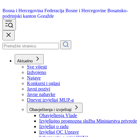
Bosna i Hercegovina
Federacija Bosne i Hercegovine
Bosansko-
podrinjski kanton Goražde
Aktuelno
Sve vijesti
Izdvojeno
Najave
Konkursi i oglasi
Javni pozivi
Javne nabavke
Dnevni izvještaj MUP-a
Obavještenja i izvještaji
Obavještenja Vlade