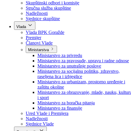
Poslanici po strankama
Poslanici po klubovima naroda
Kolegij skupštine
Skupštinski odbori i komisije
Stručna služba skupštine
Nadležnosti
Sjednice skupštine
Vlada
Vlada BPK Goražde
Premijer
Članovi Vlade
Ministarstva
Ministarstvo za privredu
Ministarstvo za pravosuđe, upravu i radne odnose
Ministarstvo za unutrašnje poslove
Ministarstvo za socijalnu politiku, zdravstvo,
raseljena lica i izbjeglice
Ministarstvo za urbanizam, prostorno uređenje i
zaštitu okoline
Ministarstvo za obrazovanje, mlade, nauku, kultur
i sport
Ministarstvo za boračka pitanja
Ministarstvo za finansije
Ured Vlade i Premijera