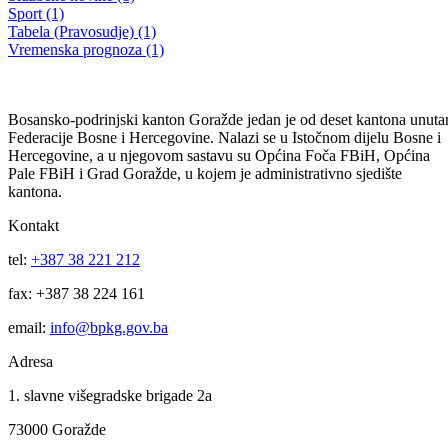
Obavijest o održavanju Javne rasprave na Nacrt zakona o turzimu
BPK Goražde
22.08.2025
Filtriraj rezultate po kategoriji