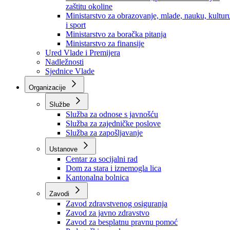
Ministarstvo za socijalnu politiku, zdravstvo,
raseljena lica i izbjeglice
Ministarstvo za urbanizam, prostorno uređenje i
zaštitu okoline
Ministarstvo za obrazovanje, mlade, nauku, kultur
i sport
Ministarstvo za boračka pitanja
Ministarstvo za finansije
Ured Vlade i Premijera
Nadležnosti
Sjednice Vlade
Organizacije
Službe
Služba za odnose s javnošću
Služba za zajedničke poslove
Služba za zapošljavanje
Ustanove
Centar za socijalni rad
Dom za stara i iznemogla lica
Kantonalna bolnica
Zavodi