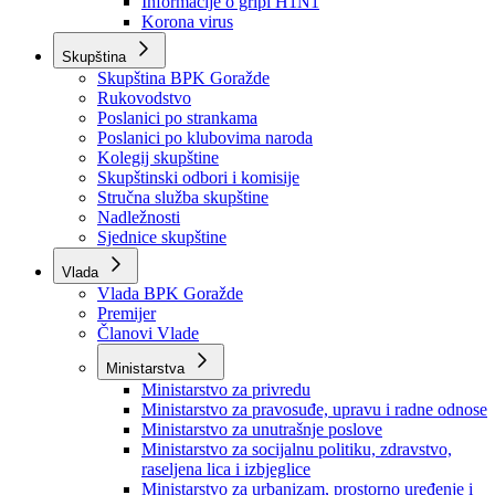
Izvještajno prognozna služba Ministarstva privrede
Izvještaj o radu
Izvještaj OC Uprave
Informacije o gripi H1N1
Korona virus
Skupština
Skupština BPK Goražde
Rukovodstvo
Poslanici po strankama
Poslanici po klubovima naroda
Kolegij skupštine
Skupštinski odbori i komisije
Stručna služba skupštine
Nadležnosti
Sjednice skupštine
Vlada
Vlada BPK Goražde
Premijer
Članovi Vlade
Ministarstva
Ministarstvo za privredu
Ministarstvo za pravosuđe, upravu i radne odnose
Ministarstvo za unutrašnje poslove