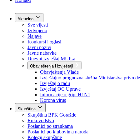
Grad Goražde
Foča-Ustikolina
Pale-Prača
Kontakt
Aktuelno
Sve vijesti
Izdvojeno
Najave
Konkursi i oglasi
Javni pozivi
Javne nabavke
Dnevni izvještaj MUP-a
Obavještenja i izvještaji
Obavještenja Vlade
Izvještajno prognozna služba Ministarstva privrede
Izvještaj o radu
Izvještaj OC Uprave
Informacije o gripi H1N1
Korona virus
Skupština
Skupština BPK Goražde
Rukovodstvo