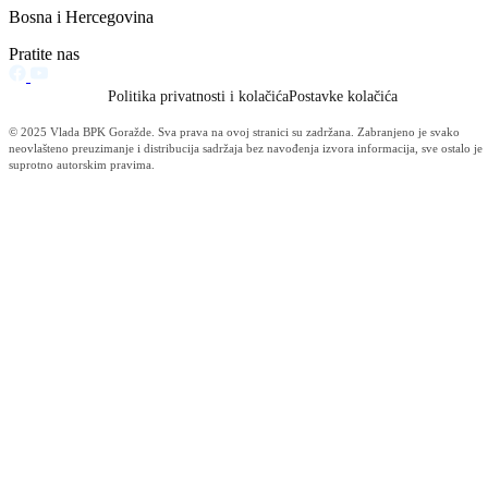
Vijesti (10480)
Informacije MUP-a (4484)
Izdvajamo (2533)
Video (Dnevnik - nema nista) (1736)
Konkursi i Oglasi (1675)
Javni pozivi (1617)
Sjednice Vlade (1268)
Skupstina - Aktuelnosti i novosti (508)
Korona virus (469)
Press konferencije (306)
Sjednice Skupštine (282)
Izvještaj OC Uprave (234)
News (186)
IZVJEŠTAJ - Ministarstvo za privredu (131)
Javne nabavke (113)
Najave (95)
Objava za medije (91)
Značajni dokumenti (79)
Fotogalerija (56)
Vijesti (Privreda) (45)
Obavještenja (Privreda) (35)
Kanton (34)
Informacije o gripi H1N1 (26)
Video (mediji) (25)
Video BPK-a (22)