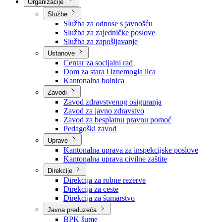
Nadležnosti
Sjednice Vlade
Organizacije
Službe
Služba za odnose s javnošću
Služba za zajedničke poslove
Služba za zapošljavanje
Ustanove
Centar za socijalni rad
Dom za stara i iznemogla lica
Kantonalna bolnica
Zavodi
Zavod zdravstvenog osiguranja
Zavod za javno zdravstvo
Zavod za besplatnu pravnu pomoć
Pedagoški zavod
Uprave
Kantonalna uprava za inspekcijske poslove
Kantonalna uprava civilne zaštite
Direkcije
Direkcija za robne rezerve
Direkcija za ceste