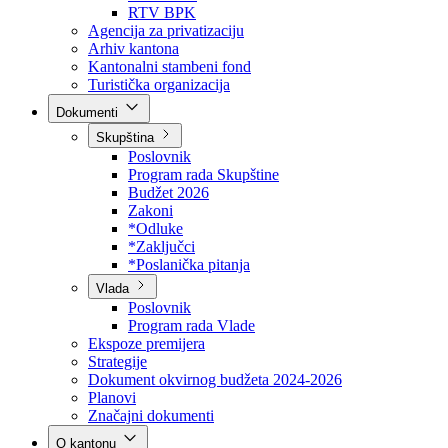
Direkcija za šumarstvo
Javna preduzeća
BPK šume
RTV BPK
Agencija za privatizaciju
Arhiv kantona
Kantonalni stambeni fond
Turistička organizacija
Dokumenti
Skupština
Poslovnik
Program rada Skupštine
Budžet 2026
Zakoni
*Odluke
*Zaključci
*Poslanička pitanja
Vlada
Poslovnik
Program rada Vlade
Ekspoze premijera
Strategije
Dokument okvirnog budžeta 2024-2026