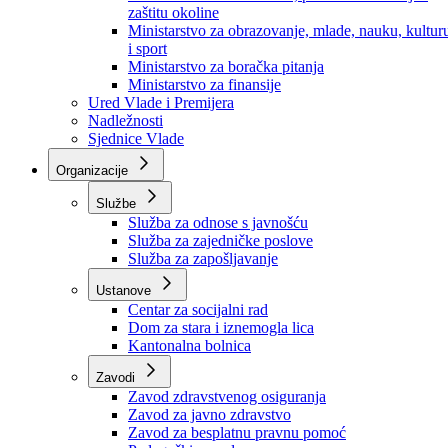
Ministarstvo za socijalnu politiku, zdravstvo,
raseljena lica i izbjeglice
Ministarstvo za urbanizam, prostorno uređenje i
zaštitu okoline
Ministarstvo za obrazovanje, mlade, nauku, kultur
i sport
Ministarstvo za boračka pitanja
Ministarstvo za finansije
Ured Vlade i Premijera
Nadležnosti
Sjednice Vlade
Organizacije
Službe
Služba za odnose s javnošću
Služba za zajedničke poslove
Služba za zapošljavanje
Ustanove
Centar za socijalni rad
Dom za stara i iznemogla lica
Kantonalna bolnica
Zavodi