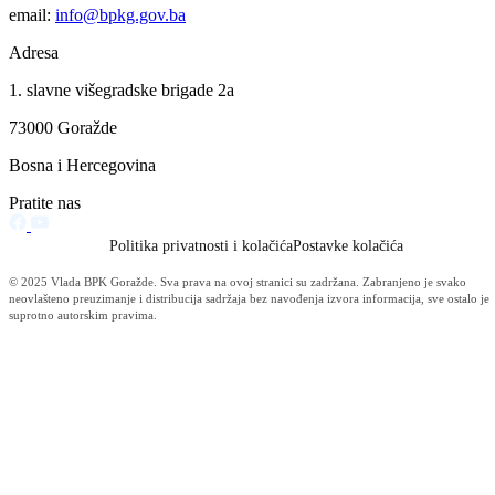
KANTONALNA UPRAVA CIVILNE ZAŠTITE BPK GORAŽDE
Pokaznom vježbom „Brza reakcija-Drina 2025“ pokazana spremnost
jedinica u sistemu civilne zaštite
18.09.2025