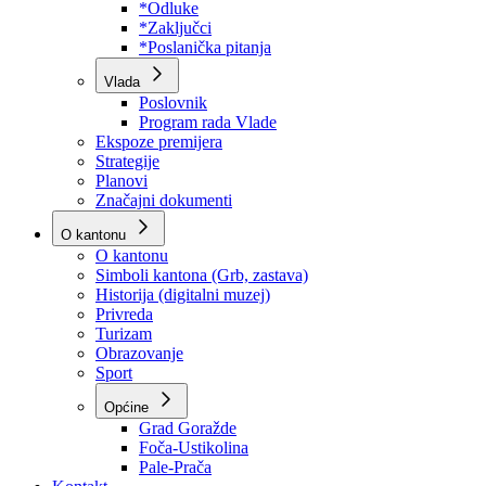
Program rada Skupštine
Budžet 2026
Zakoni
*Odluke
*Zaključci
*Poslanička pitanja
Vlada
Poslovnik
Program rada Vlade
Ekspoze premijera
Strategije
Planovi
Značajni dokumenti
O kantonu
O kantonu
Simboli kantona (Grb, zastava)
Historija (digitalni muzej)
Privreda
Turizam
Obrazovanje
Sport
Općine