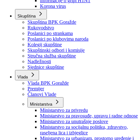
Izvještajno prognozna služba Ministarstva privrede
Izvještaj o radu
Izvještaj OC Uprave
Informacije o gripi H1N1
Korona virus
Skupština
Skupština BPK Goražde
Rukovodstvo
Poslanici po strankama
Poslanici po klubovima naroda
Kolegij skupštine
Skupštinski odbori i komisije
Stručna služba skupštine
Nadležnosti
Sjednice skupštine
Vlada
Vlada BPK Goražde
Premijer
Članovi Vlade
Ministarstva
Ministarstvo za privredu
Ministarstvo za pravosuđe, upravu i radne odnose
Ministarstvo za unutrašnje poslove