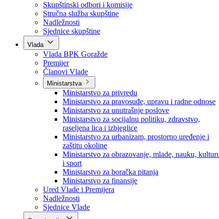
Poslanici po strankama
Poslanici po klubovima naroda
Kolegij skupštine
Skupštinski odbori i komisije
Stručna služba skupštine
Nadležnosti
Sjednice skupštine
Vlada
Vlada BPK Goražde
Premijer
Članovi Vlade
Ministarstva
Ministarstvo za privredu
Ministarstvo za pravosuđe, upravu i radne odnose
Ministarstvo za unutrašnje poslove
Ministarstvo za socijalnu politiku, zdravstvo,
raseljena lica i izbjeglice
Ministarstvo za urbanizam, prostorno uređenje i
zaštitu okoline
Ministarstvo za obrazovanje, mlade, nauku, kultur
i sport
Ministarstvo za boračka pitanja
Ministarstvo za finansije
Ured Vlade i Premijera