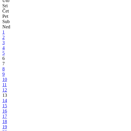
U BPK GORAŽDE
Nizom događaja u Goraždu je danas obilježen Dan prvog oslobođenj
ovog grada u protekom ratu, datum koji se danas slavi kao Dan BPK 
Grada Goražda
18.09.2025