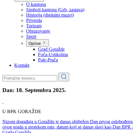
Planovi
Značajni dokumenti
O kantonu
O kantonu
Simboli kantona (Grb, zastava)
Historija (digitalni muzej)
Privreda
Turizam
Obrazovanje
Sport
Općine
Grad Goražde
Foča-Ustikolina
Pale-Prača
Kontakt
Dan:
18. Septembra 2025.