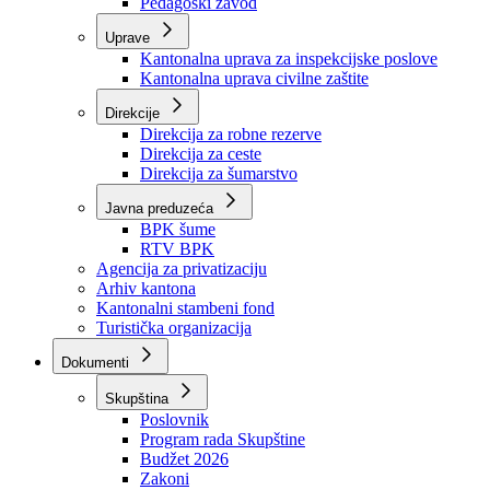
Zavod zdravstvenog osiguranja
Zavod za javno zdravstvo
Zavod za besplatnu pravnu pomoć
Pedagoški zavod
Uprave
Kantonalna uprava za inspekcijske poslove
Kantonalna uprava civilne zaštite
Direkcije
Direkcija za robne rezerve
Direkcija za ceste
Direkcija za šumarstvo
Javna preduzeća
BPK šume
RTV BPK
Agencija za privatizaciju
Arhiv kantona
Kantonalni stambeni fond
Turistička organizacija
Dokumenti
Skupština
Poslovnik