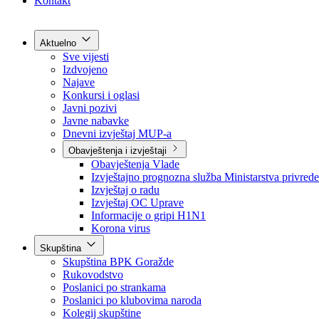
Grad Goražde
Foča-Ustikolina
Pale-Prača
Kontakt
Aktuelno
Sve vijesti
Izdvojeno
Najave
Konkursi i oglasi
Javni pozivi
Javne nabavke
Dnevni izvještaj MUP-a
Obavještenja i izvještaji
Obavještenja Vlade
Izvještajno prognozna služba Ministarstva privrede
Izvještaj o radu
Izvještaj OC Uprave
Informacije o gripi H1N1
Korona virus
Skupština
Skupština BPK Goražde
Rukovodstvo