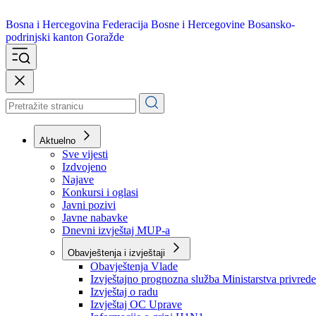
Bosna i Hercegovina
Federacija Bosne i Hercegovine
Bosansko-
podrinjski kanton Goražde
Aktuelno
Sve vijesti
Izdvojeno
Najave
Konkursi i oglasi
Javni pozivi
Javne nabavke
Dnevni izvještaj MUP-a
Obavještenja i izvještaji
Obavještenja Vlade