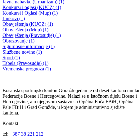
16. VANREDNA SJEDNICA SKUPŠTINE BPK GORAŽDE
Data saglasnost za potpisivanje ugovora o izvođenju radova čija je
vrijednost 1.509.839 KM
08.09.2025