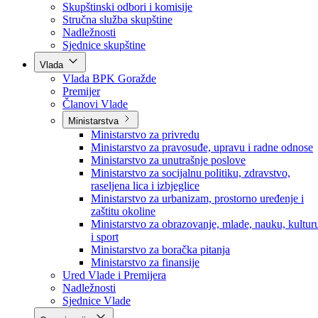
Poslanici po strankama
Poslanici po klubovima naroda
Kolegij skupštine
Skupštinski odbori i komisije
Stručna služba skupštine
Nadležnosti
Sjednice skupštine
Vlada
Vlada BPK Goražde
Premijer
Članovi Vlade
Ministarstva
Ministarstvo za privredu
Ministarstvo za pravosuđe, upravu i radne odnose
Ministarstvo za unutrašnje poslove
Ministarstvo za socijalnu politiku, zdravstvo,
raseljena lica i izbjeglice
Ministarstvo za urbanizam, prostorno uređenje i
zaštitu okoline
Ministarstvo za obrazovanje, mlade, nauku, kultur
i sport
Ministarstvo za boračka pitanja
Ministarstvo za finansije
Ured Vlade i Premijera