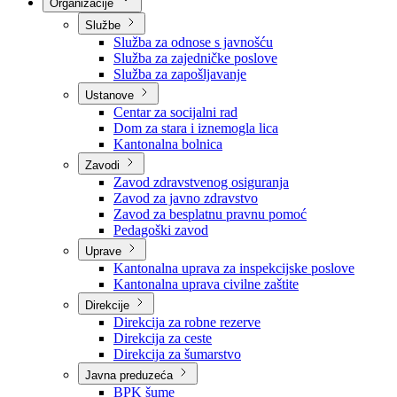
Nadležnosti
Sjednice Vlade
Organizacije
Službe
Služba za odnose s javnošću
Služba za zajedničke poslove
Služba za zapošljavanje
Ustanove
Centar za socijalni rad
Dom za stara i iznemogla lica
Kantonalna bolnica
Zavodi
Zavod zdravstvenog osiguranja
Zavod za javno zdravstvo
Zavod za besplatnu pravnu pomoć
Pedagoški zavod
Uprave
Kantonalna uprava za inspekcijske poslove
Kantonalna uprava civilne zaštite
Direkcije
Direkcija za robne rezerve
Direkcija za ceste