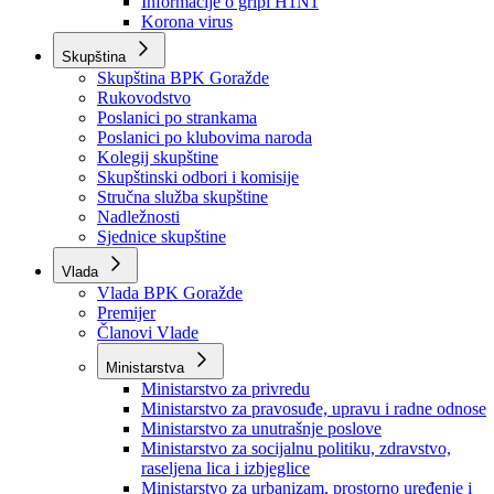
Izvještajno prognozna služba Ministarstva privrede
Izvještaj o radu
Izvještaj OC Uprave
Informacije o gripi H1N1
Korona virus
Skupština
Skupština BPK Goražde
Rukovodstvo
Poslanici po strankama
Poslanici po klubovima naroda
Kolegij skupštine
Skupštinski odbori i komisije
Stručna služba skupštine
Nadležnosti
Sjednice skupštine
Vlada
Vlada BPK Goražde
Premijer
Članovi Vlade
Ministarstva
Ministarstvo za privredu
Ministarstvo za pravosuđe, upravu i radne odnose
Ministarstvo za unutrašnje poslove