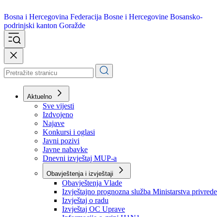
Bosna i Hercegovina
Federacija Bosne i Hercegovine
Bosansko-
podrinjski kanton Goražde
Aktuelno
Sve vijesti
Izdvojeno
Najave
Konkursi i oglasi
Javni pozivi
Javne nabavke
Dnevni izvještaj MUP-a
Obavještenja i izvještaji
Obavještenja Vlade