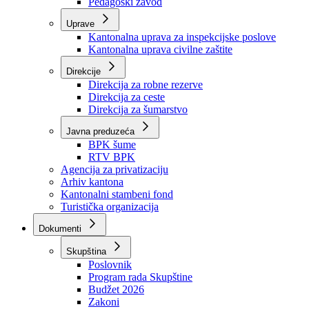
Zavod zdravstvenog osiguranja
Zavod za javno zdravstvo
Zavod za besplatnu pravnu pomoć
Pedagoški zavod
Uprave
Kantonalna uprava za inspekcijske poslove
Kantonalna uprava civilne zaštite
Direkcije
Direkcija za robne rezerve
Direkcija za ceste
Direkcija za šumarstvo
Javna preduzeća
BPK šume
RTV BPK
Agencija za privatizaciju
Arhiv kantona
Kantonalni stambeni fond
Turistička organizacija
Dokumenti
Skupština
Poslovnik