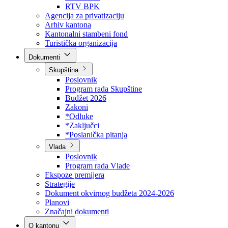
Direkcija za šumarstvo
Javna preduzeća
BPK šume
RTV BPK
Agencija za privatizaciju
Arhiv kantona
Kantonalni stambeni fond
Turistička organizacija
Dokumenti
Skupština
Poslovnik
Program rada Skupštine
Budžet 2026
Zakoni
*Odluke
*Zaključci
*Poslanička pitanja
Vlada
Poslovnik
Program rada Vlade
Ekspoze premijera
Strategije
Dokument okvirnog budžeta 2024-2026