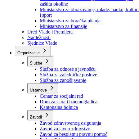
Ministarstvo za socijalnu politiku, zdravstvo,
raseljena lica i izbjeglice
Ministarstvo za urbanizam, prostorno uređenje i
zaštitu okoline
Ministarstvo za obrazovanje, mlade, nauku, kultur
i sport
Ministarstvo za boračka pitanja
Ministarstvo za finansije
Ured Vlade i Premijera
Nadležnosti
Sjednice Vlade
Organizacije
Službe
Služba za odnose s javnošću
Služba za zajedničke poslove
Služba za zapošljavanje
Ustanove
Centar za socijalni rad
Dom za stara i iznemogla lica
Kantonalna bolnica
Zavodi