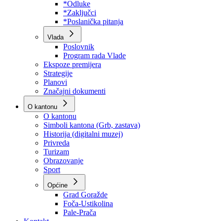
Program rada Skupštine
Budžet 2026
Zakoni
*Odluke
*Zaključci
*Poslanička pitanja
Vlada
Poslovnik
Program rada Vlade
Ekspoze premijera
Strategije
Planovi
Značajni dokumenti
O kantonu
O kantonu
Simboli kantona (Grb, zastava)
Historija (digitalni muzej)
Privreda
Turizam
Obrazovanje
Sport
Općine