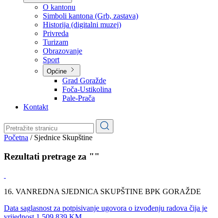
Planovi
Značajni dokumenti
O kantonu
O kantonu
Simboli kantona (Grb, zastava)
Historija (digitalni muzej)
Privreda
Turizam
Obrazovanje
Sport
Općine
Grad Goražde
Foča-Ustikolina
Pale-Prača
Kontakt
Početna
/
Sjednice Skupštine
Rezultati pretrage za ""