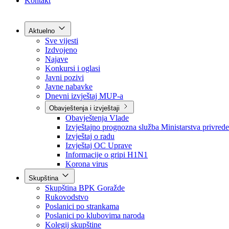
Grad Goražde
Foča-Ustikolina
Pale-Prača
Kontakt
Aktuelno
Sve vijesti
Izdvojeno
Najave
Konkursi i oglasi
Javni pozivi
Javne nabavke
Dnevni izvještaj MUP-a
Obavještenja i izvještaji
Obavještenja Vlade
Izvještajno prognozna služba Ministarstva privrede
Izvještaj o radu
Izvještaj OC Uprave
Informacije o gripi H1N1
Korona virus
Skupština
Skupština BPK Goražde
Rukovodstvo