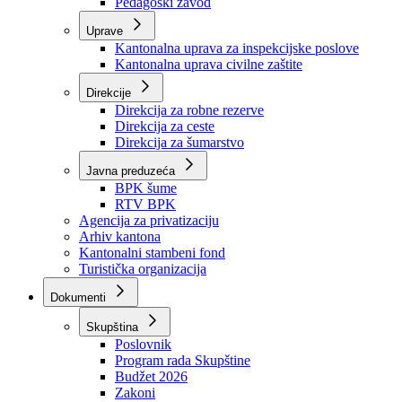
Zavod zdravstvenog osiguranja
Zavod za javno zdravstvo
Zavod za besplatnu pravnu pomoć
Pedagoški zavod
Uprave
Kantonalna uprava za inspekcijske poslove
Kantonalna uprava civilne zaštite
Direkcije
Direkcija za robne rezerve
Direkcija za ceste
Direkcija za šumarstvo
Javna preduzeća
BPK šume
RTV BPK
Agencija za privatizaciju
Arhiv kantona
Kantonalni stambeni fond
Turistička organizacija
Dokumenti
Skupština
Poslovnik