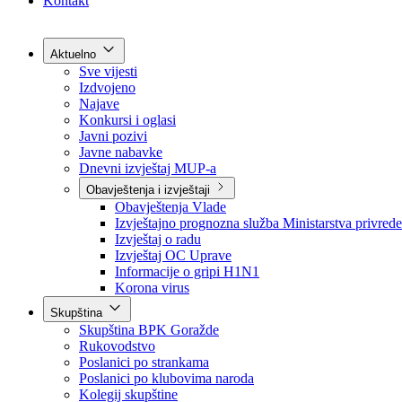
Grad Goražde
Foča-Ustikolina
Pale-Prača
Kontakt
Aktuelno
Sve vijesti
Izdvojeno
Najave
Konkursi i oglasi
Javni pozivi
Javne nabavke
Dnevni izvještaj MUP-a
Obavještenja i izvještaji
Obavještenja Vlade
Izvještajno prognozna služba Ministarstva privrede
Izvještaj o radu
Izvještaj OC Uprave
Informacije o gripi H1N1
Korona virus
Skupština
Skupština BPK Goražde
Rukovodstvo