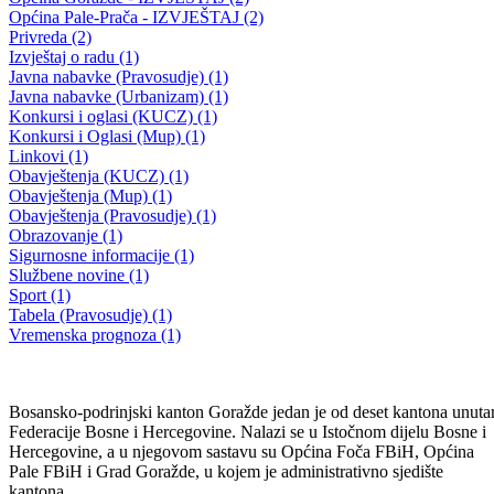
IZ KANTONALNE UPRAVE CIVILNE ZAŠTITE BPK
GORAŽDE
Na lokalitetu Zebina šuma u toku deminiranje minsko-sumnjive
površine od 1.600.000 metara
30.10.2025