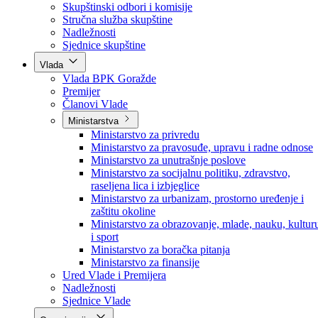
Poslanici po strankama
Poslanici po klubovima naroda
Kolegij skupštine
Skupštinski odbori i komisije
Stručna služba skupštine
Nadležnosti
Sjednice skupštine
Vlada
Vlada BPK Goražde
Premijer
Članovi Vlade
Ministarstva
Ministarstvo za privredu
Ministarstvo za pravosuđe, upravu i radne odnose
Ministarstvo za unutrašnje poslove
Ministarstvo za socijalnu politiku, zdravstvo,
raseljena lica i izbjeglice
Ministarstvo za urbanizam, prostorno uređenje i
zaštitu okoline
Ministarstvo za obrazovanje, mlade, nauku, kultur
i sport
Ministarstvo za boračka pitanja
Ministarstvo za finansije
Ured Vlade i Premijera