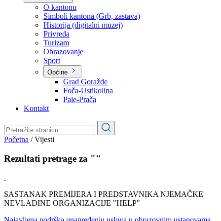
Planovi
Značajni dokumenti
O kantonu
O kantonu
Simboli kantona (Grb, zastava)
Historija (digitalni muzej)
Privreda
Turizam
Obrazovanje
Sport
Općine
Grad Goražde
Foča-Ustikolina
Pale-Prača
Kontakt
Početna
/
Vijesti
Rezultati pretrage za ""