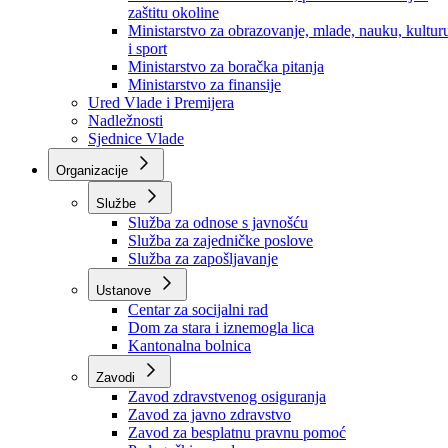
Ministarstvo za socijalnu politiku, zdravstvo,
raseljena lica i izbjeglice
Ministarstvo za urbanizam, prostorno uređenje i
zaštitu okoline
Ministarstvo za obrazovanje, mlade, nauku, kultur
i sport
Ministarstvo za boračka pitanja
Ministarstvo za finansije
Ured Vlade i Premijera
Nadležnosti
Sjednice Vlade
Organizacije
Službe
Služba za odnose s javnošću
Služba za zajedničke poslove
Služba za zapošljavanje
Ustanove
Centar za socijalni rad
Dom za stara i iznemogla lica
Kantonalna bolnica
Zavodi