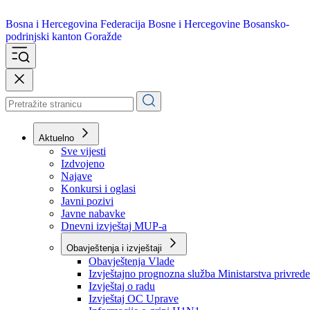
Bosna i Hercegovina
Federacija Bosne i Hercegovine
Bosansko-
podrinjski kanton Goražde
Aktuelno
Sve vijesti
Izdvojeno
Najave
Konkursi i oglasi
Javni pozivi
Javne nabavke
Dnevni izvještaj MUP-a
Obavještenja i izvještaji
Obavještenja Vlade