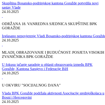
U MINISTARSTVU ZA PRIVREDU BPK GORAŽDE
Potpisan ugovor o sufinansiranju projekta izgradnje III-faze fekalne
kanalizacione mreže u naselju Cvilin u Općini Foča u FBiH
31.10.2025