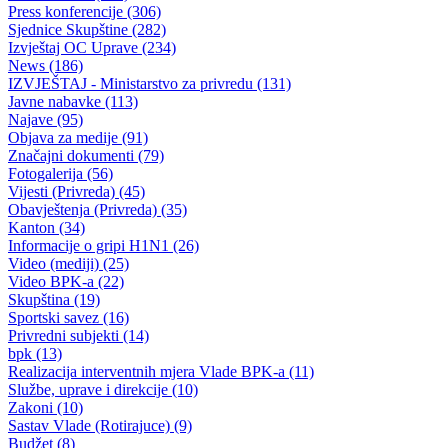
U BPK GORAŽDE
Održana XXVII redovna sjednica Ekonomsko-socijalnog vijeća BPK
Goražde
30.10.2025