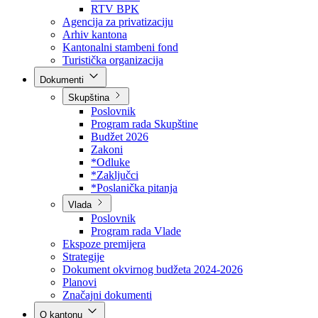
Direkcija za šumarstvo
Javna preduzeća
BPK šume
RTV BPK
Agencija za privatizaciju
Arhiv kantona
Kantonalni stambeni fond
Turistička organizacija
Dokumenti
Skupština
Poslovnik
Program rada Skupštine
Budžet 2026
Zakoni
*Odluke
*Zaključci
*Poslanička pitanja
Vlada
Poslovnik
Program rada Vlade
Ekspoze premijera
Strategije
Dokument okvirnog budžeta 2024-2026