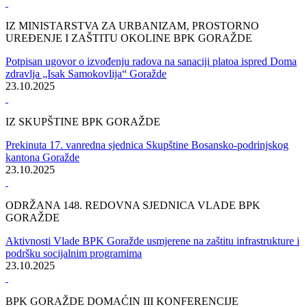
ODRŽANA PRVA KONSTITUIRAJUĆA SJEDNICA
KANTONALNOG ŠTABA CIVILNE ZAŠTITE BPK GORAŽD