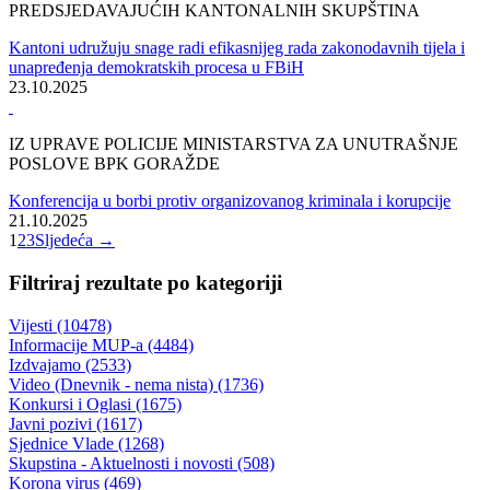
Razmatran zahtjev neformalne grupe građana u vezi sa problematiko
pasa lutalica
31.10.2025