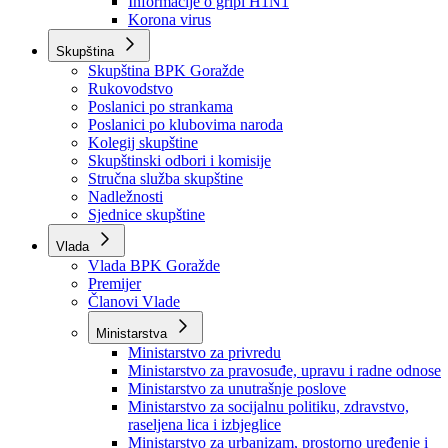
Izvještajno prognozna služba Ministarstva privrede
Izvještaj o radu
Izvještaj OC Uprave
Informacije o gripi H1N1
Korona virus
Skupština
Skupština BPK Goražde
Rukovodstvo
Poslanici po strankama
Poslanici po klubovima naroda
Kolegij skupštine
Skupštinski odbori i komisije
Stručna služba skupštine
Nadležnosti
Sjednice skupštine
Vlada
Vlada BPK Goražde
Premijer
Članovi Vlade
Ministarstva
Ministarstvo za privredu
Ministarstvo za pravosuđe, upravu i radne odnose
Ministarstvo za unutrašnje poslove