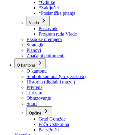
Program rada Skupštine
Budžet 2026
Zakoni
*Odluke
*Zaključci
*Poslanička pitanja
Vlada
Poslovnik
Program rada Vlade
Ekspoze premijera
Strategije
Planovi
Značajni dokumenti
O kantonu
O kantonu
Simboli kantona (Grb, zastava)
Historija (digitalni muzej)
Privreda
Turizam
Obrazovanje
Sport
Općine