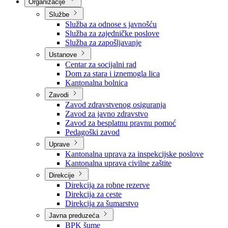
Nadležnosti
Sjednice Vlade
Organizacije
Službe
Služba za odnose s javnošću
Služba za zajedničke poslove
Služba za zapošljavanje
Ustanove
Centar za socijalni rad
Dom za stara i iznemogla lica
Kantonalna bolnica
Zavodi
Zavod zdravstvenog osiguranja
Zavod za javno zdravstvo
Zavod za besplatnu pravnu pomoć
Pedagoški zavod
Uprave
Kantonalna uprava za inspekcijske poslove
Kantonalna uprava civilne zaštite
Direkcije
Direkcija za robne rezerve
Direkcija za ceste