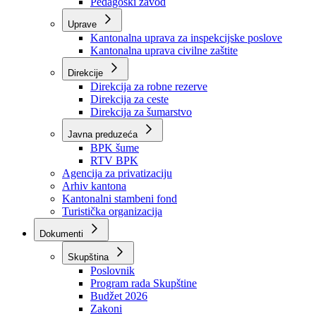
Zavod zdravstvenog osiguranja
Zavod za javno zdravstvo
Zavod za besplatnu pravnu pomoć
Pedagoški zavod
Uprave
Kantonalna uprava za inspekcijske poslove
Kantonalna uprava civilne zaštite
Direkcije
Direkcija za robne rezerve
Direkcija za ceste
Direkcija za šumarstvo
Javna preduzeća
BPK šume
RTV BPK
Agencija za privatizaciju
Arhiv kantona
Kantonalni stambeni fond
Turistička organizacija
Dokumenti
Skupština
Poslovnik