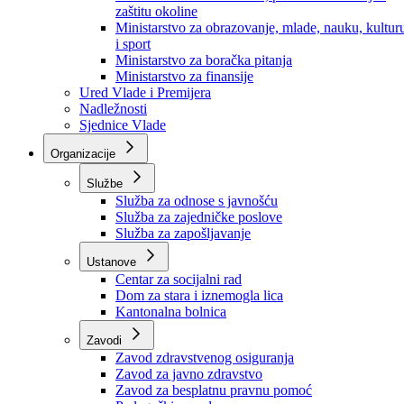
Ministarstvo za socijalnu politiku, zdravstvo,
raseljena lica i izbjeglice
Ministarstvo za urbanizam, prostorno uređenje i
zaštitu okoline
Ministarstvo za obrazovanje, mlade, nauku, kultur
i sport
Ministarstvo za boračka pitanja
Ministarstvo za finansije
Ured Vlade i Premijera
Nadležnosti
Sjednice Vlade
Organizacije
Službe
Služba za odnose s javnošću
Služba za zajedničke poslove
Služba za zapošljavanje
Ustanove
Centar za socijalni rad
Dom za stara i iznemogla lica
Kantonalna bolnica
Zavodi