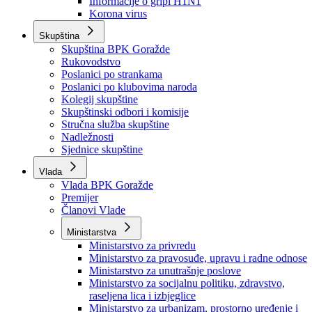
Izvještajno prognozna služba Ministarstva privrede
Izvještaj o radu
Izvještaj OC Uprave
Informacije o gripi H1N1
Korona virus
Skupština
Skupština BPK Goražde
Rukovodstvo
Poslanici po strankama
Poslanici po klubovima naroda
Kolegij skupštine
Skupštinski odbori i komisije
Stručna služba skupštine
Nadležnosti
Sjednice skupštine
Vlada
Vlada BPK Goražde
Premijer
Članovi Vlade
Ministarstva
Ministarstvo za privredu
Ministarstvo za pravosuđe, upravu i radne odnose
Ministarstvo za unutrašnje poslove