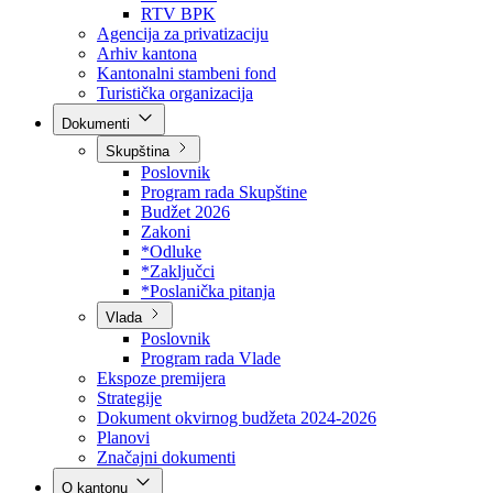
Direkcija za šumarstvo
Javna preduzeća
BPK šume
RTV BPK
Agencija za privatizaciju
Arhiv kantona
Kantonalni stambeni fond
Turistička organizacija
Dokumenti
Skupština
Poslovnik
Program rada Skupštine
Budžet 2026
Zakoni
*Odluke
*Zaključci
*Poslanička pitanja
Vlada
Poslovnik
Program rada Vlade
Ekspoze premijera
Strategije
Dokument okvirnog budžeta 2024-2026