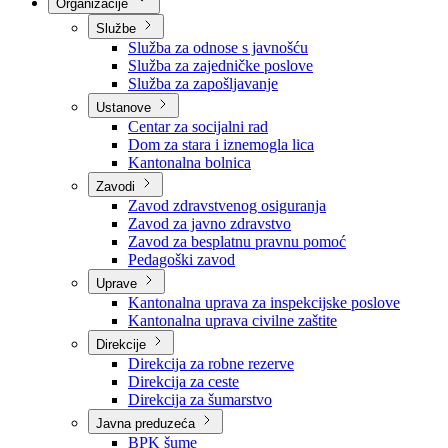
Nadležnosti
Sjednice Vlade
Organizacije
Službe
Služba za odnose s javnošću
Služba za zajedničke poslove
Služba za zapošljavanje
Ustanove
Centar za socijalni rad
Dom za stara i iznemogla lica
Kantonalna bolnica
Zavodi
Zavod zdravstvenog osiguranja
Zavod za javno zdravstvo
Zavod za besplatnu pravnu pomoć
Pedagoški zavod
Uprave
Kantonalna uprava za inspekcijske poslove
Kantonalna uprava civilne zaštite
Direkcije
Direkcija za robne rezerve
Direkcija za ceste