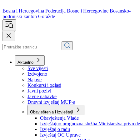
Bosna i Hercegovina
Federacija Bosne i Hercegovine
Bosansko-
podrinjski kanton Goražde
Aktuelno
Sve vijesti
Izdvojeno
Najave
Konkursi i oglasi
Javni pozivi
Javne nabavke
Dnevni izvještaj MUP-a
Obavještenja i izvještaji
Obavještenja Vlade