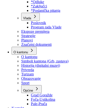
Program rada Skupštine
Budžet 2026
Zakoni
*Odluke
*Zaključci
*Poslanička pitanja
Vlada
Poslovnik
Program rada Vlade
Ekspoze premijera
Strategije
Planovi
Značajni dokumenti
O kantonu
O kantonu
Simboli kantona (Grb, zastava)
Historija (digitalni muzej)
Privreda
Turizam
Obrazovanje
Sport
Općine