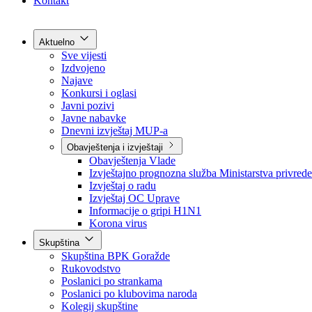
Grad Goražde
Foča-Ustikolina
Pale-Prača
Kontakt
Aktuelno
Sve vijesti
Izdvojeno
Najave
Konkursi i oglasi
Javni pozivi
Javne nabavke
Dnevni izvještaj MUP-a
Obavještenja i izvještaji
Obavještenja Vlade
Izvještajno prognozna služba Ministarstva privrede
Izvještaj o radu
Izvještaj OC Uprave
Informacije o gripi H1N1
Korona virus
Skupština
Skupština BPK Goražde
Rukovodstvo