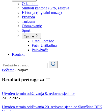
Planovi
Značajni dokumenti
O kantonu
O kantonu
Simboli kantona (Grb, zastava)
Historija (digitalni muzej)
Privreda
Turizam
Obrazovanje
Sport
Općine
Grad Goražde
Foča-Ustikolina
Pale-Prača
Kontakt
Početna
/
Najave
Rezultati pretrage za ""