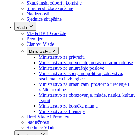
Poslanici po strankama
Poslanici po klubovima naroda
Kolegij skupštine
Skupštinski odbori i komisije
Stručna služba skupštine
Nadležnosti
Sjednice skupštine
Vlada
Vlada BPK Goražde
Premijer
Članovi Vlade
Ministarstva
Ministarstvo za privredu
Ministarstvo za pravosuđe, upravu i radne odnose
Ministarstvo za unutrašnje poslove
Ministarstvo za socijalnu politiku, zdravstvo,
raseljena lica i izbjeglice
Ministarstvo za urbanizam, prostorno uređenje i
zaštitu okoline
Ministarstvo za obrazovanje, mlade, nauku, kultur
i sport
Ministarstvo za boračka pitanja
Ministarstvo za finansije
Ured Vlade i Premijera