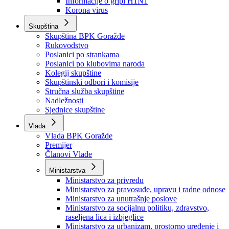
Izvještajno prognozna služba Ministarstva privrede
Izvještaj o radu
Izvještaj OC Uprave
Informacije o gripi H1N1
Korona virus
Skupština
Skupština BPK Goražde
Rukovodstvo
Poslanici po strankama
Poslanici po klubovima naroda
Kolegij skupštine
Skupštinski odbori i komisije
Stručna služba skupštine
Nadležnosti
Sjednice skupštine
Vlada
Vlada BPK Goražde
Premijer
Članovi Vlade
Ministarstva
Ministarstvo za privredu
Ministarstvo za pravosuđe, upravu i radne odnose
Ministarstvo za unutrašnje poslove