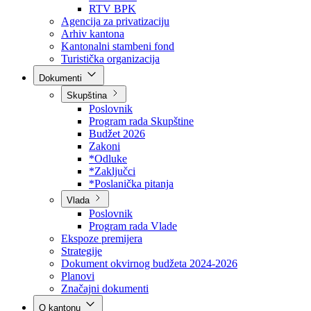
Direkcija za šumarstvo
Javna preduzeća
BPK šume
RTV BPK
Agencija za privatizaciju
Arhiv kantona
Kantonalni stambeni fond
Turistička organizacija
Dokumenti
Skupština
Poslovnik
Program rada Skupštine
Budžet 2026
Zakoni
*Odluke
*Zaključci
*Poslanička pitanja
Vlada
Poslovnik
Program rada Vlade
Ekspoze premijera
Strategije
Dokument okvirnog budžeta 2024-2026