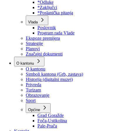
Program rada Skupštine
Budžet 2026
Zakoni
*Odluke
*Zaključci
*Poslanička pitanja
Vlada
Poslovnik
Program rada Vlade
Ekspoze premijera
Strategije
Planovi
Značajni dokumenti
O kantonu
O kantonu
Simboli kantona (Grb, zastava)
Historija (digitalni muzej)
Privreda
Turizam
Obrazovanje
Sport
Općine