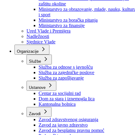
Ministarstvo za socijalnu politiku, zdravstvo,
raseljena lica i izbjeglice
Ministarstvo za urbanizam, prostorno uređenje i
zaštitu okoline
Ministarstvo za obrazovanje, mlade, nauku, kultur
i sport
Ministarstvo za boračka pitanja
Ministarstvo za finansije
Ured Vlade i Premijera
Nadležnosti
Sjednice Vlade
Organizacije
Službe
Služba za odnose s javnošću
Služba za zajedničke poslove
Služba za zapošljavanje
Ustanove
Centar za socijalni rad
Dom za stara i iznemogla lica
Kantonalna bolnica
Zavodi