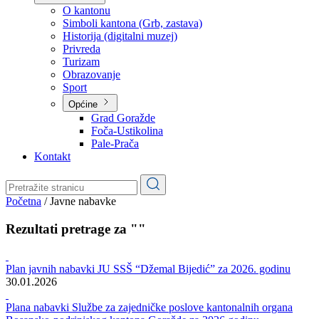
Planovi
Značajni dokumenti
O kantonu
O kantonu
Simboli kantona (Grb, zastava)
Historija (digitalni muzej)
Privreda
Turizam
Obrazovanje
Sport
Općine
Grad Goražde
Foča-Ustikolina
Pale-Prača
Kontakt
Početna
/
Javne nabavke
Rezultati pretrage za ""