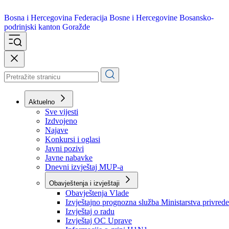
Bosna i Hercegovina
Federacija Bosne i Hercegovine
Bosansko-
podrinjski kanton Goražde
Aktuelno
Sve vijesti
Izdvojeno
Najave
Konkursi i oglasi
Javni pozivi
Javne nabavke
Dnevni izvještaj MUP-a
Obavještenja i izvještaji
Obavještenja Vlade