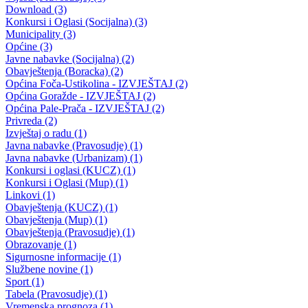
Plan javnih nabavki JU SSŠ “Džemal Bijedić” za 2026. godinu
30.01.2026