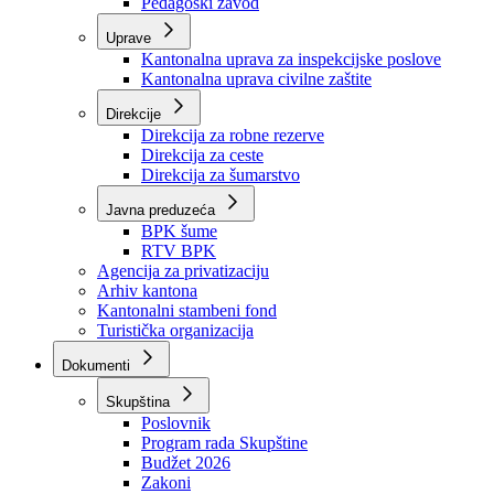
Zavod zdravstvenog osiguranja
Zavod za javno zdravstvo
Zavod za besplatnu pravnu pomoć
Pedagoški zavod
Uprave
Kantonalna uprava za inspekcijske poslove
Kantonalna uprava civilne zaštite
Direkcije
Direkcija za robne rezerve
Direkcija za ceste
Direkcija za šumarstvo
Javna preduzeća
BPK šume
RTV BPK
Agencija za privatizaciju
Arhiv kantona
Kantonalni stambeni fond
Turistička organizacija
Dokumenti
Skupština
Poslovnik