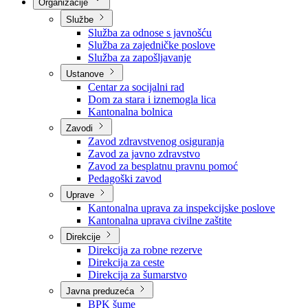
Nadležnosti
Sjednice Vlade
Organizacije
Službe
Služba za odnose s javnošću
Služba za zajedničke poslove
Služba za zapošljavanje
Ustanove
Centar za socijalni rad
Dom za stara i iznemogla lica
Kantonalna bolnica
Zavodi
Zavod zdravstvenog osiguranja
Zavod za javno zdravstvo
Zavod za besplatnu pravnu pomoć
Pedagoški zavod
Uprave
Kantonalna uprava za inspekcijske poslove
Kantonalna uprava civilne zaštite
Direkcije
Direkcija za robne rezerve
Direkcija za ceste