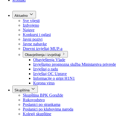
Grad Goražde
Foča-Ustikolina
Pale-Prača
Kontakt
Aktuelno
Sve vijesti
Izdvojeno
Najave
Konkursi i oglasi
Javni pozivi
Javne nabavke
Dnevni izvještaj MUP-a
Obavještenja i izvještaji
Obavještenja Vlade
Izvještajno prognozna služba Ministarstva privrede
Izvještaj o radu
Izvještaj OC Uprave
Informacije o gripi H1N1
Korona virus
Skupština
Skupština BPK Goražde
Rukovodstvo