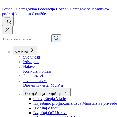
Bosna i Hercegovina
Federacija Bosne i Hercegovine
Bosansko-
podrinjski kanton Goražde
Aktuelno
Sve vijesti
Izdvojeno
Najave
Konkursi i oglasi
Javni pozivi
Javne nabavke
Dnevni izvještaj MUP-a
Obavještenja i izvještaji
Obavještenja Vlade