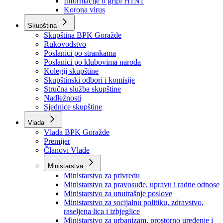
Izvještajno prognozna služba Ministarstva privrede
Izvještaj o radu
Izvještaj OC Uprave
Informacije o gripi H1N1
Korona virus
Skupština
Skupština BPK Goražde
Rukovodstvo
Poslanici po strankama
Poslanici po klubovima naroda
Kolegij skupštine
Skupštinski odbori i komisije
Stručna služba skupštine
Nadležnosti
Sjednice skupštine
Vlada
Vlada BPK Goražde
Premijer
Članovi Vlade
Ministarstva
Ministarstvo za privredu
Ministarstvo za pravosuđe, upravu i radne odnose
Ministarstvo za unutrašnje poslove