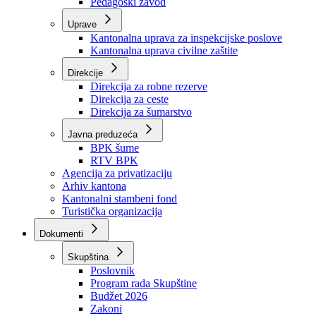
Zavod zdravstvenog osiguranja
Zavod za javno zdravstvo
Zavod za besplatnu pravnu pomoć
Pedagoški zavod
Uprave
Kantonalna uprava za inspekcijske poslove
Kantonalna uprava civilne zaštite
Direkcije
Direkcija za robne rezerve
Direkcija za ceste
Direkcija za šumarstvo
Javna preduzeća
BPK šume
RTV BPK
Agencija za privatizaciju
Arhiv kantona
Kantonalni stambeni fond
Turistička organizacija
Dokumenti
Skupština
Poslovnik