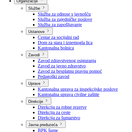
Nadležnosti
Sjednice Vlade
Organizacije
Službe
Služba za odnose s javnošću
Služba za zajedničke poslove
Služba za zapošljavanje
Ustanove
Centar za socijalni rad
Dom za stara i iznemogla lica
Kantonalna bolnica
Zavodi
Zavod zdravstvenog osiguranja
Zavod za javno zdravstvo
Zavod za besplatnu pravnu pomoć
Pedagoški zavod
Uprave
Kantonalna uprava za inspekcijske poslove
Kantonalna uprava civilne zaštite
Direkcije
Direkcija za robne rezerve
Direkcija za ceste