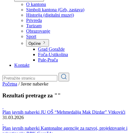
Planovi
Značajni dokumenti
O kantonu
O kantonu
Simboli kantona (Grb, zastava)
Historija (digitalni muzej)
Privreda
Turizam
Obrazovanje
Sport
Općine
Grad Goražde
Foča-Ustikolina
Pale-Prača
Kontakt
Početna
/
Javne nabavke
Rezultati pretrage za ""