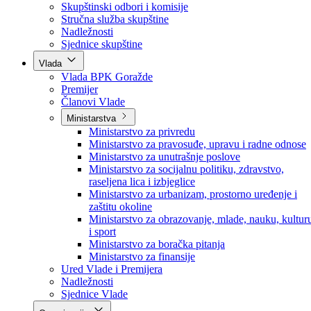
Poslanici po strankama
Poslanici po klubovima naroda
Kolegij skupštine
Skupštinski odbori i komisije
Stručna služba skupštine
Nadležnosti
Sjednice skupštine
Vlada
Vlada BPK Goražde
Premijer
Članovi Vlade
Ministarstva
Ministarstvo za privredu
Ministarstvo za pravosuđe, upravu i radne odnose
Ministarstvo za unutrašnje poslove
Ministarstvo za socijalnu politiku, zdravstvo,
raseljena lica i izbjeglice
Ministarstvo za urbanizam, prostorno uređenje i
zaštitu okoline
Ministarstvo za obrazovanje, mlade, nauku, kultur
i sport
Ministarstvo za boračka pitanja
Ministarstvo za finansije
Ured Vlade i Premijera