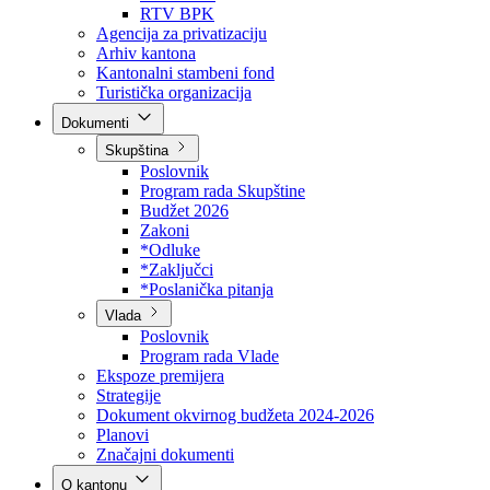
Direkcija za šumarstvo
Javna preduzeća
BPK šume
RTV BPK
Agencija za privatizaciju
Arhiv kantona
Kantonalni stambeni fond
Turistička organizacija
Dokumenti
Skupština
Poslovnik
Program rada Skupštine
Budžet 2026
Zakoni
*Odluke
*Zaključci
*Poslanička pitanja
Vlada
Poslovnik
Program rada Vlade
Ekspoze premijera
Strategije
Dokument okvirnog budžeta 2024-2026