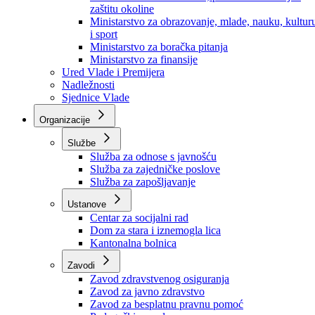
Ministarstvo za socijalnu politiku, zdravstvo,
raseljena lica i izbjeglice
Ministarstvo za urbanizam, prostorno uređenje i
zaštitu okoline
Ministarstvo za obrazovanje, mlade, nauku, kultur
i sport
Ministarstvo za boračka pitanja
Ministarstvo za finansije
Ured Vlade i Premijera
Nadležnosti
Sjednice Vlade
Organizacije
Službe
Služba za odnose s javnošću
Služba za zajedničke poslove
Služba za zapošljavanje
Ustanove
Centar za socijalni rad
Dom za stara i iznemogla lica
Kantonalna bolnica
Zavodi