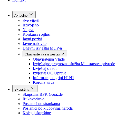
Grad Goražde
Foča-Ustikolina
Pale-Prača
Kontakt
Aktuelno
Sve vijesti
Izdvojeno
Najave
Konkursi i oglasi
Javni pozivi
Javne nabavke
Dnevni izvještaj MUP-a
Obavještenja i izvještaji
Obavještenja Vlade
Izvještajno prognozna služba Ministarstva privrede
Izvještaj o radu
Izvještaj OC Uprave
Informacije o gripi H1N1
Korona virus
Skupština
Skupština BPK Goražde
Rukovodstvo