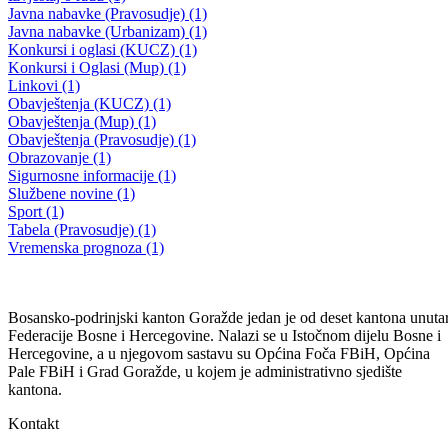
Plan javnih nabavki JU OŠ “Mehmedalija Mak Dizdar” Vitkovići
31.03.2026