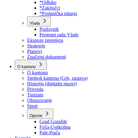
Program rada Skupštine
Budžet 2026
Zakoni
*Odluke
*Zaključci
*Poslanička pitanja
Vlada
Poslovnik
Program rada Vlade
Ekspoze premijera
Strategije
Planovi
Značajni dokumenti
O kantonu
O kantonu
Simboli kantona (Grb, zastava)
Historija (digitalni muzej)
Privreda
Turizam
Obrazovanje
Sport
Općine