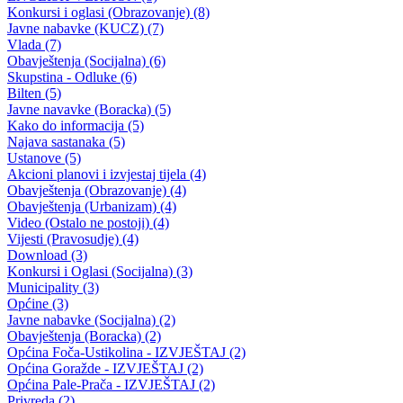
Javni poziv na apliciranje za dodjelu sredstava kantonalnim javnim
ustanovama socijalne zaštite po Programu utroška sredstava
Ministarstva za socijalnu politiku, zdravstvo, raseljena lica i izbjeglice
BPK Goražde
22.04.2026