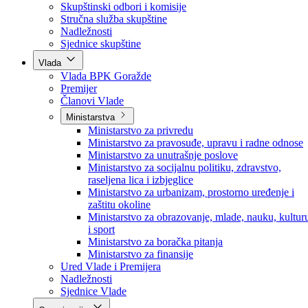
Poslanici po strankama
Poslanici po klubovima naroda
Kolegij skupštine
Skupštinski odbori i komisije
Stručna služba skupštine
Nadležnosti
Sjednice skupštine
Vlada
Vlada BPK Goražde
Premijer
Članovi Vlade
Ministarstva
Ministarstvo za privredu
Ministarstvo za pravosuđe, upravu i radne odnose
Ministarstvo za unutrašnje poslove
Ministarstvo za socijalnu politiku, zdravstvo,
raseljena lica i izbjeglice
Ministarstvo za urbanizam, prostorno uređenje i
zaštitu okoline
Ministarstvo za obrazovanje, mlade, nauku, kultur
i sport
Ministarstvo za boračka pitanja
Ministarstvo za finansije
Ured Vlade i Premijera