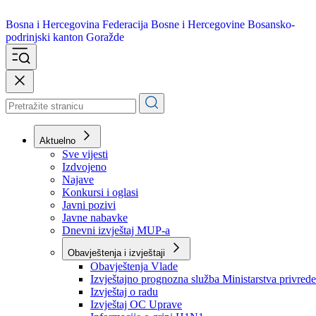
Bosna i Hercegovina
Federacija Bosne i Hercegovine
Bosansko-
podrinjski kanton Goražde
Aktuelno
Sve vijesti
Izdvojeno
Najave
Konkursi i oglasi
Javni pozivi
Javne nabavke
Dnevni izvještaj MUP-a
Obavještenja i izvještaji
Obavještenja Vlade