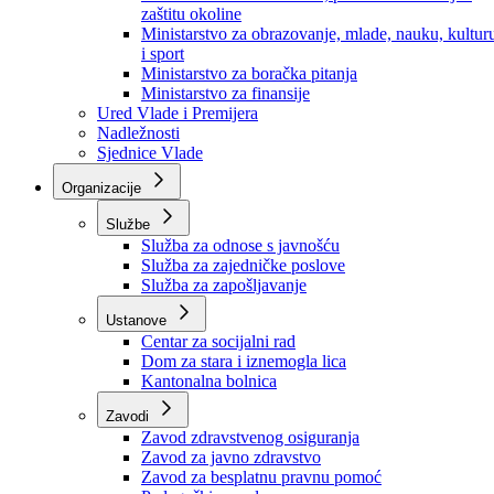
Ministarstvo za socijalnu politiku, zdravstvo,
raseljena lica i izbjeglice
Ministarstvo za urbanizam, prostorno uređenje i
zaštitu okoline
Ministarstvo za obrazovanje, mlade, nauku, kultur
i sport
Ministarstvo za boračka pitanja
Ministarstvo za finansije
Ured Vlade i Premijera
Nadležnosti
Sjednice Vlade
Organizacije
Službe
Služba za odnose s javnošću
Služba za zajedničke poslove
Služba za zapošljavanje
Ustanove
Centar za socijalni rad
Dom za stara i iznemogla lica
Kantonalna bolnica
Zavodi