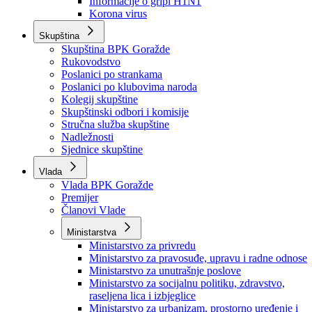
Izvještajno prognozna služba Ministarstva privrede
Izvještaj o radu
Izvještaj OC Uprave
Informacije o gripi H1N1
Korona virus
Skupština
Skupština BPK Goražde
Rukovodstvo
Poslanici po strankama
Poslanici po klubovima naroda
Kolegij skupštine
Skupštinski odbori i komisije
Stručna služba skupštine
Nadležnosti
Sjednice skupštine
Vlada
Vlada BPK Goražde
Premijer
Članovi Vlade
Ministarstva
Ministarstvo za privredu
Ministarstvo za pravosuđe, upravu i radne odnose
Ministarstvo za unutrašnje poslove