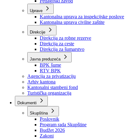
Zavod zdravstvenog osiguranja
Zavod za javno zdravstvo
Zavod za besplatnu pravnu pomoć
Pedagoški zavod
Uprave
Kantonalna uprava za inspekcijske poslove
Kantonalna uprava civilne zaštite
Direkcije
Direkcija za robne rezerve
Direkcija za ceste
Direkcija za šumarstvo
Javna preduzeća
BPK šume
RTV BPK
Agencija za privatizaciju
Arhiv kantona
Kantonalni stambeni fond
Turistička organizacija
Dokumenti
Skupština
Poslovnik