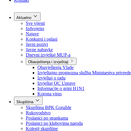
Grad Goražde
Foča-Ustikolina
Pale-Prača
Kontakt
Aktuelno
Sve vijesti
Izdvojeno
Najave
Konkursi i oglasi
Javni pozivi
Javne nabavke
Dnevni izvještaj MUP-a
Obavještenja i izvještaji
Obavještenja Vlade
Izvještajno prognozna služba Ministarstva privrede
Izvještaj o radu
Izvještaj OC Uprave
Informacije o gripi H1N1
Korona virus
Skupština
Skupština BPK Goražde
Rukovodstvo