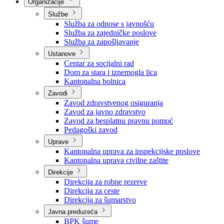
Nadležnosti
Sjednice Vlade
Organizacije
Službe
Služba za odnose s javnošću
Služba za zajedničke poslove
Služba za zapošljavanje
Ustanove
Centar za socijalni rad
Dom za stara i iznemogla lica
Kantonalna bolnica
Zavodi
Zavod zdravstvenog osiguranja
Zavod za javno zdravstvo
Zavod za besplatnu pravnu pomoć
Pedagoški zavod
Uprave
Kantonalna uprava za inspekcijske poslove
Kantonalna uprava civilne zaštite
Direkcije
Direkcija za robne rezerve
Direkcija za ceste