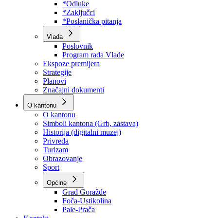
Program rada Skupštine
Budžet 2026
Zakoni
*Odluke
*Zaključci
*Poslanička pitanja
Vlada
Poslovnik
Program rada Vlade
Ekspoze premijera
Strategije
Planovi
Značajni dokumenti
O kantonu
O kantonu
Simboli kantona (Grb, zastava)
Historija (digitalni muzej)
Privreda
Turizam
Obrazovanje
Sport
Općine