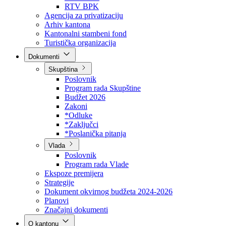
Direkcija za šumarstvo
Javna preduzeća
BPK šume
RTV BPK
Agencija za privatizaciju
Arhiv kantona
Kantonalni stambeni fond
Turistička organizacija
Dokumenti
Skupština
Poslovnik
Program rada Skupštine
Budžet 2026
Zakoni
*Odluke
*Zaključci
*Poslanička pitanja
Vlada
Poslovnik
Program rada Vlade
Ekspoze premijera
Strategije
Dokument okvirnog budžeta 2024-2026