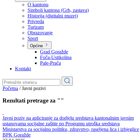
Planovi
Značajni dokumenti
O kantonu
O kantonu
Simboli kantona (Grb, zastava)
Historija (digitalni muzej)
Privreda
Turizam
Obrazovanje
Sport
Općine
Grad Goražde
Foča-Ustikolina
Pale-Prača
Kontakt
Početna
/
Javni pozivi
Rezultati pretrage za ""