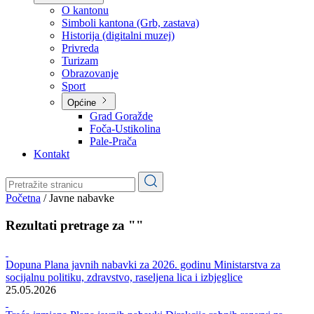
Planovi
Značajni dokumenti
O kantonu
O kantonu
Simboli kantona (Grb, zastava)
Historija (digitalni muzej)
Privreda
Turizam
Obrazovanje
Sport
Općine
Grad Goražde
Foča-Ustikolina
Pale-Prača
Kontakt
Početna
/
Javne nabavke
Rezultati pretrage za ""