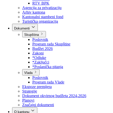
Direkcija za šumarstvo
Javna preduzeća
BPK šume
RTV BPK
Agencija za privatizaciju
Arhiv kantona
Kantonalni stambeni fond
Turistička organizacija
Dokumenti
Skupština
Poslovnik
Program rada Skupštine
Budžet 2026
Zakoni
*Odluke
*Zaključci
*Poslanička pitanja
Vlada
Poslovnik
Program rada Vlade
Ekspoze premijera
Strategije
Dokument okvirnog budžeta 2024-2026