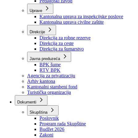
Zavod zdravstvenog osiguranja
Zavod za javno zdravstvo
Zavod za besplatnu pravnu pomoć
Pedagoški zavod
Uprave
Kantonalna uprava za inspekcijske poslove
Kantonalna uprava civilne zaštite
Direkcije
Direkcija za robne rezerve
Direkcija za ceste
Direkcija za šumarstvo
Javna preduzeća
BPK šume
RTV BPK
Agencija za privatizaciju
Arhiv kantona
Kantonalni stambeni fond
Turistička organizacija
Dokumenti
Skupština
Poslovnik