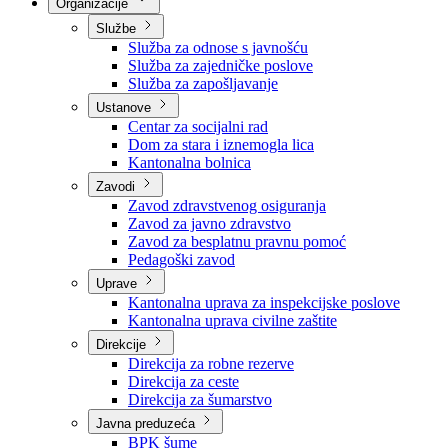
Nadležnosti
Sjednice Vlade
Organizacije
Službe
Služba za odnose s javnošću
Služba za zajedničke poslove
Služba za zapošljavanje
Ustanove
Centar za socijalni rad
Dom za stara i iznemogla lica
Kantonalna bolnica
Zavodi
Zavod zdravstvenog osiguranja
Zavod za javno zdravstvo
Zavod za besplatnu pravnu pomoć
Pedagoški zavod
Uprave
Kantonalna uprava za inspekcijske poslove
Kantonalna uprava civilne zaštite
Direkcije
Direkcija za robne rezerve
Direkcija za ceste