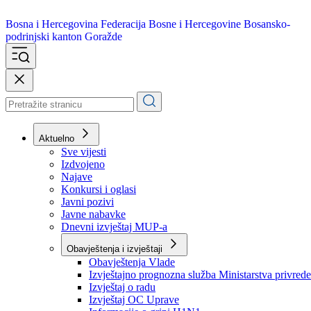
Bosna i Hercegovina
Federacija Bosne i Hercegovine
Bosansko-
podrinjski kanton Goražde
Aktuelno
Sve vijesti
Izdvojeno
Najave
Konkursi i oglasi
Javni pozivi
Javne nabavke
Dnevni izvještaj MUP-a
Obavještenja i izvještaji
Obavještenja Vlade