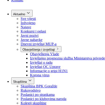
Grad Goražde
Foča-Ustikolina
Pale-Prača
Kontakt
Aktuelno
Sve vijesti
Izdvojeno
Najave
Konkursi i oglasi
Javni pozivi
Javne nabavke
Dnevni izvještaj MUP-a
Obavještenja i izvještaji
Obavještenja Vlade
Izvještajno prognozna služba Ministarstva privrede
Izvještaj o radu
Izvještaj OC Uprave
Informacije o gripi H1N1
Korona virus
Skupština
Skupština BPK Goražde
Rukovodstvo