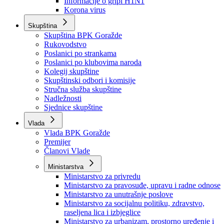
Izvještajno prognozna služba Ministarstva privrede
Izvještaj o radu
Izvještaj OC Uprave
Informacije o gripi H1N1
Korona virus
Skupština
Skupština BPK Goražde
Rukovodstvo
Poslanici po strankama
Poslanici po klubovima naroda
Kolegij skupštine
Skupštinski odbori i komisije
Stručna služba skupštine
Nadležnosti
Sjednice skupštine
Vlada
Vlada BPK Goražde
Premijer
Članovi Vlade
Ministarstva
Ministarstvo za privredu
Ministarstvo za pravosuđe, upravu i radne odnose
Ministarstvo za unutrašnje poslove