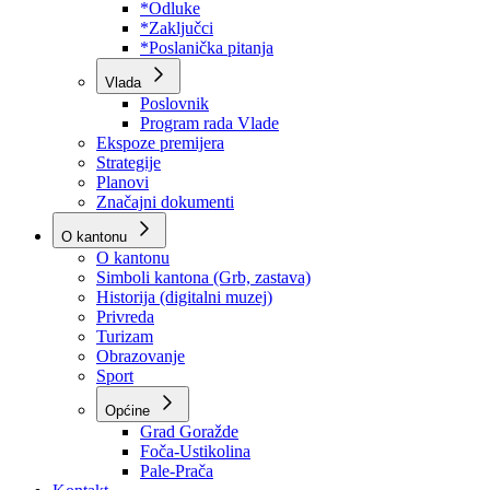
Program rada Skupštine
Budžet 2026
Zakoni
*Odluke
*Zaključci
*Poslanička pitanja
Vlada
Poslovnik
Program rada Vlade
Ekspoze premijera
Strategije
Planovi
Značajni dokumenti
O kantonu
O kantonu
Simboli kantona (Grb, zastava)
Historija (digitalni muzej)
Privreda
Turizam
Obrazovanje
Sport
Općine