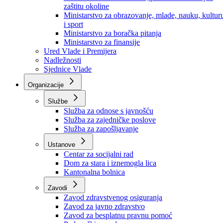
Ministarstvo za socijalnu politiku, zdravstvo,
raseljena lica i izbjeglice
Ministarstvo za urbanizam, prostorno uređenje i
zaštitu okoline
Ministarstvo za obrazovanje, mlade, nauku, kultur
i sport
Ministarstvo za boračka pitanja
Ministarstvo za finansije
Ured Vlade i Premijera
Nadležnosti
Sjednice Vlade
Organizacije
Službe
Služba za odnose s javnošću
Služba za zajedničke poslove
Služba za zapošljavanje
Ustanove
Centar za socijalni rad
Dom za stara i iznemogla lica
Kantonalna bolnica
Zavodi