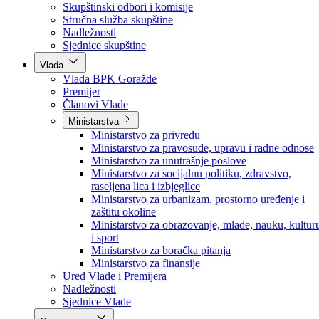
Poslanici po strankama
Poslanici po klubovima naroda
Kolegij skupštine
Skupštinski odbori i komisije
Stručna služba skupštine
Nadležnosti
Sjednice skupštine
Vlada
Vlada BPK Goražde
Premijer
Članovi Vlade
Ministarstva
Ministarstvo za privredu
Ministarstvo za pravosuđe, upravu i radne odnose
Ministarstvo za unutrašnje poslove
Ministarstvo za socijalnu politiku, zdravstvo,
raseljena lica i izbjeglice
Ministarstvo za urbanizam, prostorno uređenje i
zaštitu okoline
Ministarstvo za obrazovanje, mlade, nauku, kultur
i sport
Ministarstvo za boračka pitanja
Ministarstvo za finansije
Ured Vlade i Premijera