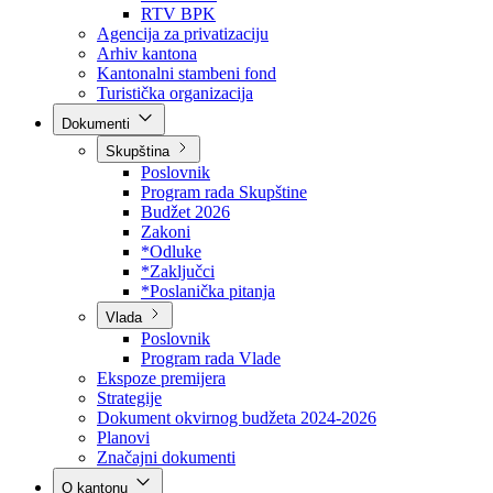
Direkcija za šumarstvo
Javna preduzeća
BPK šume
RTV BPK
Agencija za privatizaciju
Arhiv kantona
Kantonalni stambeni fond
Turistička organizacija
Dokumenti
Skupština
Poslovnik
Program rada Skupštine
Budžet 2026
Zakoni
*Odluke
*Zaključci
*Poslanička pitanja
Vlada
Poslovnik
Program rada Vlade
Ekspoze premijera
Strategije
Dokument okvirnog budžeta 2024-2026