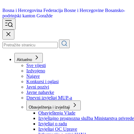
Bosna i Hercegovina
Federacija Bosne i Hercegovine
Bosansko-
podrinjski kanton Goražde
Aktuelno
Sve vijesti
Izdvojeno
Najave
Konkursi i oglasi
Javni pozivi
Javne nabavke
Dnevni izvještaj MUP-a
Obavještenja i izvještaji
Obavještenja Vlade