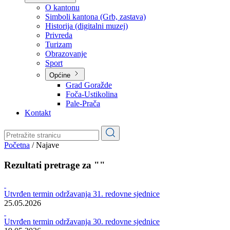
Planovi
Značajni dokumenti
O kantonu
O kantonu
Simboli kantona (Grb, zastava)
Historija (digitalni muzej)
Privreda
Turizam
Obrazovanje
Sport
Općine
Grad Goražde
Foča-Ustikolina
Pale-Prača
Kontakt
Početna
/
Najave
Rezultati pretrage za ""