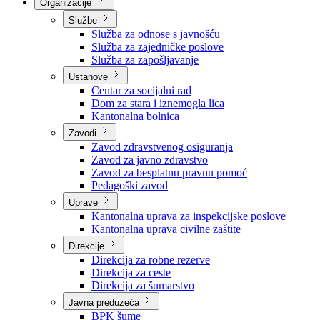
Nadležnosti
Sjednice Vlade
Organizacije
Službe
Služba za odnose s javnošću
Služba za zajedničke poslove
Služba za zapošljavanje
Ustanove
Centar za socijalni rad
Dom za stara i iznemogla lica
Kantonalna bolnica
Zavodi
Zavod zdravstvenog osiguranja
Zavod za javno zdravstvo
Zavod za besplatnu pravnu pomoć
Pedagoški zavod
Uprave
Kantonalna uprava za inspekcijske poslove
Kantonalna uprava civilne zaštite
Direkcije
Direkcija za robne rezerve
Direkcija za ceste