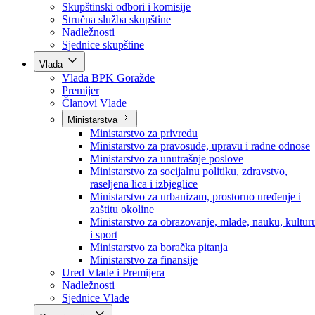
Poslanici po strankama
Poslanici po klubovima naroda
Kolegij skupštine
Skupštinski odbori i komisije
Stručna služba skupštine
Nadležnosti
Sjednice skupštine
Vlada
Vlada BPK Goražde
Premijer
Članovi Vlade
Ministarstva
Ministarstvo za privredu
Ministarstvo za pravosuđe, upravu i radne odnose
Ministarstvo za unutrašnje poslove
Ministarstvo za socijalnu politiku, zdravstvo,
raseljena lica i izbjeglice
Ministarstvo za urbanizam, prostorno uređenje i
zaštitu okoline
Ministarstvo za obrazovanje, mlade, nauku, kultur
i sport
Ministarstvo za boračka pitanja
Ministarstvo za finansije
Ured Vlade i Premijera