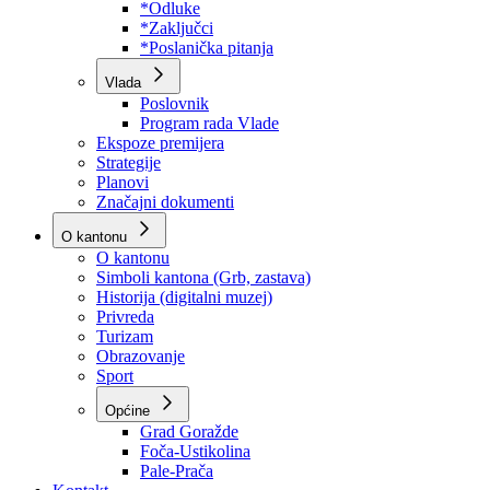
Program rada Skupštine
Budžet 2026
Zakoni
*Odluke
*Zaključci
*Poslanička pitanja
Vlada
Poslovnik
Program rada Vlade
Ekspoze premijera
Strategije
Planovi
Značajni dokumenti
O kantonu
O kantonu
Simboli kantona (Grb, zastava)
Historija (digitalni muzej)
Privreda
Turizam
Obrazovanje
Sport
Općine