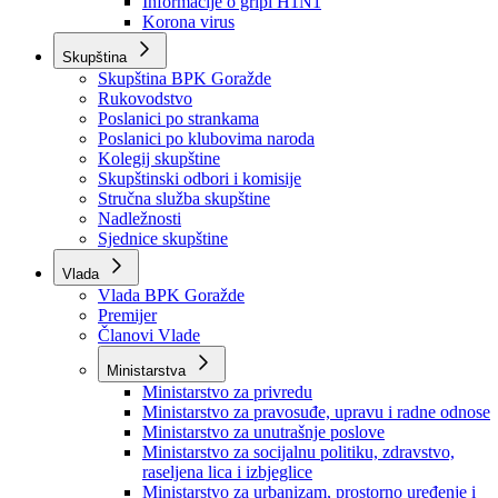
Izvještajno prognozna služba Ministarstva privrede
Izvještaj o radu
Izvještaj OC Uprave
Informacije o gripi H1N1
Korona virus
Skupština
Skupština BPK Goražde
Rukovodstvo
Poslanici po strankama
Poslanici po klubovima naroda
Kolegij skupštine
Skupštinski odbori i komisije
Stručna služba skupštine
Nadležnosti
Sjednice skupštine
Vlada
Vlada BPK Goražde
Premijer
Članovi Vlade
Ministarstva
Ministarstvo za privredu
Ministarstvo za pravosuđe, upravu i radne odnose
Ministarstvo za unutrašnje poslove