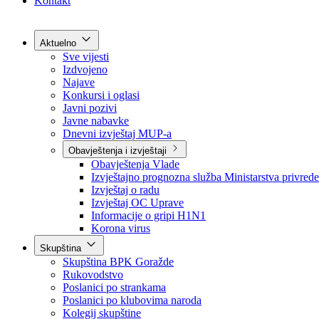
Grad Goražde
Foča-Ustikolina
Pale-Prača
Kontakt
Aktuelno
Sve vijesti
Izdvojeno
Najave
Konkursi i oglasi
Javni pozivi
Javne nabavke
Dnevni izvještaj MUP-a
Obavještenja i izvještaji
Obavještenja Vlade
Izvještajno prognozna služba Ministarstva privrede
Izvještaj o radu
Izvještaj OC Uprave
Informacije o gripi H1N1
Korona virus
Skupština
Skupština BPK Goražde
Rukovodstvo