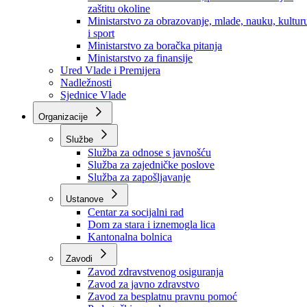
Ministarstvo za socijalnu politiku, zdravstvo,
raseljena lica i izbjeglice
Ministarstvo za urbanizam, prostorno uređenje i
zaštitu okoline
Ministarstvo za obrazovanje, mlade, nauku, kultur
i sport
Ministarstvo za boračka pitanja
Ministarstvo za finansije
Ured Vlade i Premijera
Nadležnosti
Sjednice Vlade
Organizacije
Službe
Služba za odnose s javnošću
Služba za zajedničke poslove
Služba za zapošljavanje
Ustanove
Centar za socijalni rad
Dom za stara i iznemogla lica
Kantonalna bolnica
Zavodi