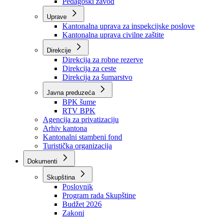
Zavod zdravstvenog osiguranja
Zavod za javno zdravstvo
Zavod za besplatnu pravnu pomoć
Pedagoški zavod
Uprave
Kantonalna uprava za inspekcijske poslove
Kantonalna uprava civilne zaštite
Direkcije
Direkcija za robne rezerve
Direkcija za ceste
Direkcija za šumarstvo
Javna preduzeća
BPK šume
RTV BPK
Agencija za privatizaciju
Arhiv kantona
Kantonalni stambeni fond
Turistička organizacija
Dokumenti
Skupština
Poslovnik