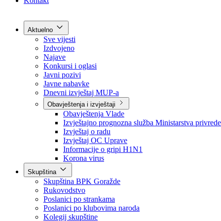
Grad Goražde
Foča-Ustikolina
Pale-Prača
Kontakt
Aktuelno
Sve vijesti
Izdvojeno
Najave
Konkursi i oglasi
Javni pozivi
Javne nabavke
Dnevni izvještaj MUP-a
Obavještenja i izvještaji
Obavještenja Vlade
Izvještajno prognozna služba Ministarstva privrede
Izvještaj o radu
Izvještaj OC Uprave
Informacije o gripi H1N1
Korona virus
Skupština
Skupština BPK Goražde
Rukovodstvo