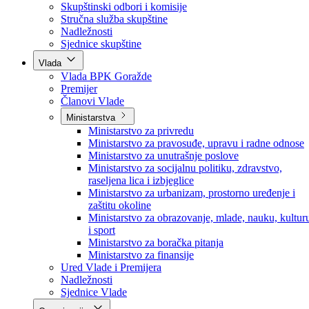
Poslanici po strankama
Poslanici po klubovima naroda
Kolegij skupštine
Skupštinski odbori i komisije
Stručna služba skupštine
Nadležnosti
Sjednice skupštine
Vlada
Vlada BPK Goražde
Premijer
Članovi Vlade
Ministarstva
Ministarstvo za privredu
Ministarstvo za pravosuđe, upravu i radne odnose
Ministarstvo za unutrašnje poslove
Ministarstvo za socijalnu politiku, zdravstvo,
raseljena lica i izbjeglice
Ministarstvo za urbanizam, prostorno uređenje i
zaštitu okoline
Ministarstvo za obrazovanje, mlade, nauku, kultur
i sport
Ministarstvo za boračka pitanja
Ministarstvo za finansije
Ured Vlade i Premijera