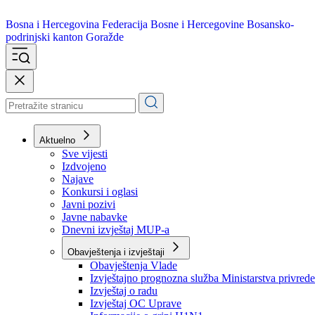
Bosna i Hercegovina
Federacija Bosne i Hercegovine
Bosansko-
podrinjski kanton Goražde
Aktuelno
Sve vijesti
Izdvojeno
Najave
Konkursi i oglasi
Javni pozivi
Javne nabavke
Dnevni izvještaj MUP-a
Obavještenja i izvještaji
Obavještenja Vlade