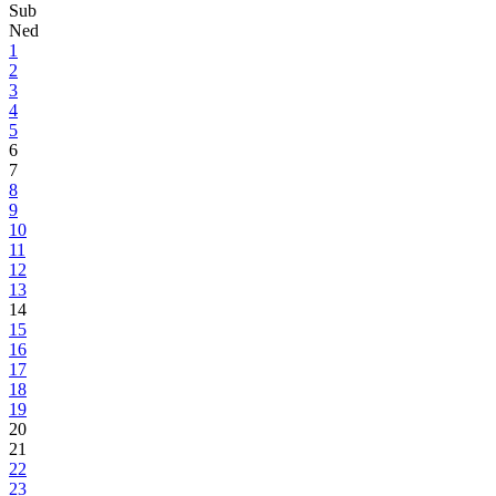
MINISTARSTVO ZA OBRAZOVANJE, MLADE, NAUKU,
KULTURU I SPORT
Objavljen Javni konkurs za upis učenika u srednje škole na području
Bosansko-podrinjskog kantona Goražde za školsku 2026/2027
03.06.2026