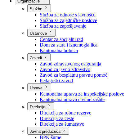
Nadležnosti
Sjednice Vlade
Organizacije
Službe
Služba za odnose s javnošću
Služba za zajedničke poslove
Služba za zapošljavanje
Ustanove
Centar za socijalni rad
Dom za stara i iznemogla lica
Kantonalna bolnica
Zavodi
Zavod zdravstvenog osiguranja
Zavod za javno zdravstvo
Zavod za besplatnu pravnu pomoć
Pedagoški zavod
Uprave
Kantonalna uprava za inspekcijske poslove
Kantonalna uprava civilne zaštite
Direkcije
Direkcija za robne rezerve
Direkcija za ceste