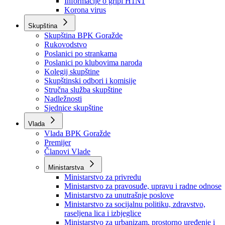
Izvještajno prognozna služba Ministarstva privrede
Izvještaj o radu
Izvještaj OC Uprave
Informacije o gripi H1N1
Korona virus
Skupština
Skupština BPK Goražde
Rukovodstvo
Poslanici po strankama
Poslanici po klubovima naroda
Kolegij skupštine
Skupštinski odbori i komisije
Stručna služba skupštine
Nadležnosti
Sjednice skupštine
Vlada
Vlada BPK Goražde
Premijer
Članovi Vlade
Ministarstva
Ministarstvo za privredu
Ministarstvo za pravosuđe, upravu i radne odnose
Ministarstvo za unutrašnje poslove