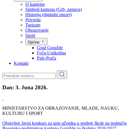
Planovi
Značajni dokumenti
O kantonu
O kantonu
Simboli kantona (Grb, zastava)
Historija (digitalni muzej)
Privreda
Turizam
Obrazovanje
Sport
Općine
Grad Goražde
Foča-Ustikolina
Pale-Prača
Kontakt
Dan:
3. Juna 2026.