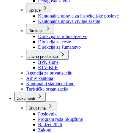
Zavod zdravstvenog osiguranja
Zavod za javno zdravstvo
Zavod za besplatnu pravnu pomoć
Pedagoški zavod
Uprave
Kantonalna uprava za inspekcijske poslove
Kantonalna uprava civilne zaštite
Direkcije
Direkcija za robne rezerve
Direkcija za ceste
Direkcija za šumarstvo
Javna preduzeća
BPK šume
RTV BPK
Agencija za privatizaciju
Arhiv kantona
Kantonalni stambeni fond
Turistička organizacija
Dokumenti
Skupština
Poslovnik