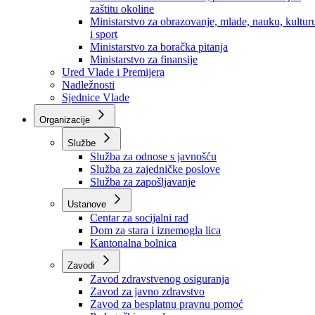
Ministarstvo za socijalnu politiku, zdravstvo,
raseljena lica i izbjeglice
Ministarstvo za urbanizam, prostorno uređenje i
zaštitu okoline
Ministarstvo za obrazovanje, mlade, nauku, kultur
i sport
Ministarstvo za boračka pitanja
Ministarstvo za finansije
Ured Vlade i Premijera
Nadležnosti
Sjednice Vlade
Organizacije
Službe
Služba za odnose s javnošću
Služba za zajedničke poslove
Služba za zapošljavanje
Ustanove
Centar za socijalni rad
Dom za stara i iznemogla lica
Kantonalna bolnica
Zavodi