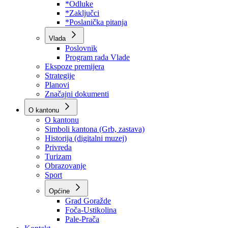
Program rada Skupštine
Budžet 2026
Zakoni
*Odluke
*Zaključci
*Poslanička pitanja
Vlada
Poslovnik
Program rada Vlade
Ekspoze premijera
Strategije
Planovi
Značajni dokumenti
O kantonu
O kantonu
Simboli kantona (Grb, zastava)
Historija (digitalni muzej)
Privreda
Turizam
Obrazovanje
Sport
Općine