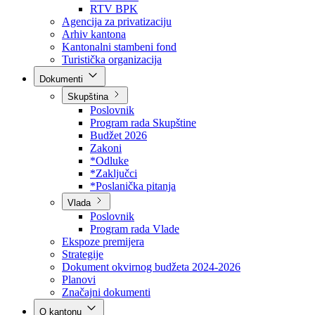
Direkcija za šumarstvo
Javna preduzeća
BPK šume
RTV BPK
Agencija za privatizaciju
Arhiv kantona
Kantonalni stambeni fond
Turistička organizacija
Dokumenti
Skupština
Poslovnik
Program rada Skupštine
Budžet 2026
Zakoni
*Odluke
*Zaključci
*Poslanička pitanja
Vlada
Poslovnik
Program rada Vlade
Ekspoze premijera
Strategije
Dokument okvirnog budžeta 2024-2026