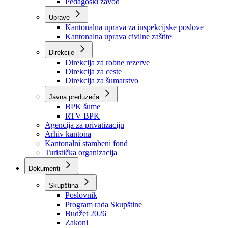
Zavod zdravstvenog osiguranja
Zavod za javno zdravstvo
Zavod za besplatnu pravnu pomoć
Pedagoški zavod
Uprave
Kantonalna uprava za inspekcijske poslove
Kantonalna uprava civilne zaštite
Direkcije
Direkcija za robne rezerve
Direkcija za ceste
Direkcija za šumarstvo
Javna preduzeća
BPK šume
RTV BPK
Agencija za privatizaciju
Arhiv kantona
Kantonalni stambeni fond
Turistička organizacija
Dokumenti
Skupština
Poslovnik