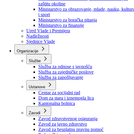
Ministarstvo za socijalnu politiku, zdravstvo,
raseljena lica i izbjeglice
Ministarstvo za urbanizam, prostorno uređenje i
zaštitu okoline
Ministarstvo za obrazovanje, mlade, nauku, kultur
i sport
Ministarstvo za boračka pitanja
Ministarstvo za finansije
Ured Vlade i Premijera
Nadležnosti
Sjednice Vlade
Organizacije
Službe
Služba za odnose s javnošću
Služba za zajedničke poslove
Služba za zapošljavanje
Ustanove
Centar za socijalni rad
Dom za stara i iznemogla lica
Kantonalna bolnica
Zavodi