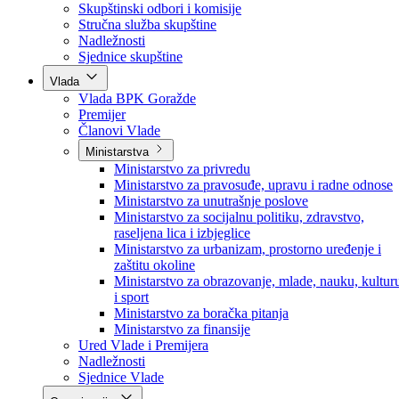
Poslanici po strankama
Poslanici po klubovima naroda
Kolegij skupštine
Skupštinski odbori i komisije
Stručna služba skupštine
Nadležnosti
Sjednice skupštine
Vlada
Vlada BPK Goražde
Premijer
Članovi Vlade
Ministarstva
Ministarstvo za privredu
Ministarstvo za pravosuđe, upravu i radne odnose
Ministarstvo za unutrašnje poslove
Ministarstvo za socijalnu politiku, zdravstvo,
raseljena lica i izbjeglice
Ministarstvo za urbanizam, prostorno uređenje i
zaštitu okoline
Ministarstvo za obrazovanje, mlade, nauku, kultur
i sport
Ministarstvo za boračka pitanja
Ministarstvo za finansije
Ured Vlade i Premijera