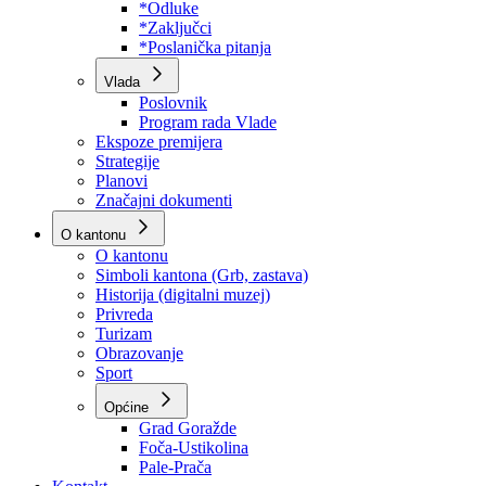
Program rada Skupštine
Budžet 2026
Zakoni
*Odluke
*Zaključci
*Poslanička pitanja
Vlada
Poslovnik
Program rada Vlade
Ekspoze premijera
Strategije
Planovi
Značajni dokumenti
O kantonu
O kantonu
Simboli kantona (Grb, zastava)
Historija (digitalni muzej)
Privreda
Turizam
Obrazovanje
Sport
Općine