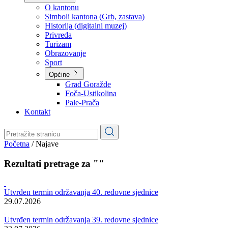
Planovi
Značajni dokumenti
O kantonu
O kantonu
Simboli kantona (Grb, zastava)
Historija (digitalni muzej)
Privreda
Turizam
Obrazovanje
Sport
Općine
Grad Goražde
Foča-Ustikolina
Pale-Prača
Kontakt
Početna
/
Najave
Rezultati pretrage za ""