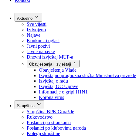
Grad Goražde
Foča-Ustikolina
Pale-Prača
Kontakt
Aktuelno
Sve vijesti
Izdvojeno
Najave
Konkursi i oglasi
Javni pozivi
Javne nabavke
Dnevni izvještaj MUP-a
Obavještenja i izvještaji
Obavještenja Vlade
Izvještajno prognozna služba Ministarstva privrede
Izvještaj o radu
Izvještaj OC Uprave
Informacije o gripi H1N1
Korona virus
Skupština
Skupština BPK Goražde
Rukovodstvo