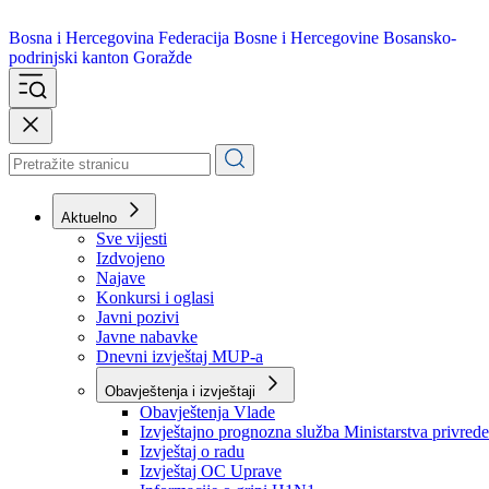
Bosna i Hercegovina
Federacija Bosne i Hercegovine
Bosansko-
podrinjski kanton Goražde
Aktuelno
Sve vijesti
Izdvojeno
Najave
Konkursi i oglasi
Javni pozivi
Javne nabavke
Dnevni izvještaj MUP-a
Obavještenja i izvještaji
Obavještenja Vlade