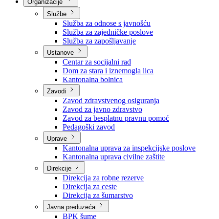
Nadležnosti
Sjednice Vlade
Organizacije
Službe
Služba za odnose s javnošću
Služba za zajedničke poslove
Služba za zapošljavanje
Ustanove
Centar za socijalni rad
Dom za stara i iznemogla lica
Kantonalna bolnica
Zavodi
Zavod zdravstvenog osiguranja
Zavod za javno zdravstvo
Zavod za besplatnu pravnu pomoć
Pedagoški zavod
Uprave
Kantonalna uprava za inspekcijske poslove
Kantonalna uprava civilne zaštite
Direkcije
Direkcija za robne rezerve
Direkcija za ceste