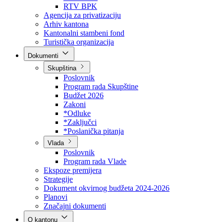
Direkcija za šumarstvo
Javna preduzeća
BPK šume
RTV BPK
Agencija za privatizaciju
Arhiv kantona
Kantonalni stambeni fond
Turistička organizacija
Dokumenti
Skupština
Poslovnik
Program rada Skupštine
Budžet 2026
Zakoni
*Odluke
*Zaključci
*Poslanička pitanja
Vlada
Poslovnik
Program rada Vlade
Ekspoze premijera
Strategije
Dokument okvirnog budžeta 2024-2026