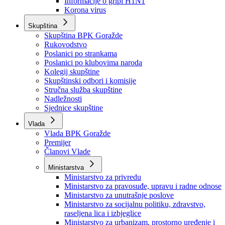
Izvještajno prognozna služba Ministarstva privrede
Izvještaj o radu
Izvještaj OC Uprave
Informacije o gripi H1N1
Korona virus
Skupština
Skupština BPK Goražde
Rukovodstvo
Poslanici po strankama
Poslanici po klubovima naroda
Kolegij skupštine
Skupštinski odbori i komisije
Stručna služba skupštine
Nadležnosti
Sjednice skupštine
Vlada
Vlada BPK Goražde
Premijer
Članovi Vlade
Ministarstva
Ministarstvo za privredu
Ministarstvo za pravosuđe, upravu i radne odnose
Ministarstvo za unutrašnje poslove