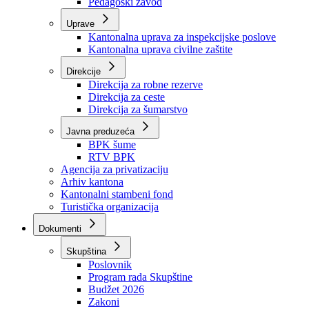
Zavod zdravstvenog osiguranja
Zavod za javno zdravstvo
Zavod za besplatnu pravnu pomoć
Pedagoški zavod
Uprave
Kantonalna uprava za inspekcijske poslove
Kantonalna uprava civilne zaštite
Direkcije
Direkcija za robne rezerve
Direkcija za ceste
Direkcija za šumarstvo
Javna preduzeća
BPK šume
RTV BPK
Agencija za privatizaciju
Arhiv kantona
Kantonalni stambeni fond
Turistička organizacija
Dokumenti
Skupština
Poslovnik