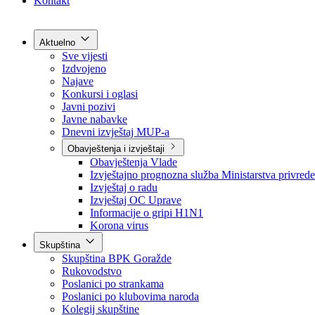
Grad Goražde
Foča-Ustikolina
Pale-Prača
Kontakt
Aktuelno
Sve vijesti
Izdvojeno
Najave
Konkursi i oglasi
Javni pozivi
Javne nabavke
Dnevni izvještaj MUP-a
Obavještenja i izvještaji
Obavještenja Vlade
Izvještajno prognozna služba Ministarstva privrede
Izvještaj o radu
Izvještaj OC Uprave
Informacije o gripi H1N1
Korona virus
Skupština
Skupština BPK Goražde
Rukovodstvo