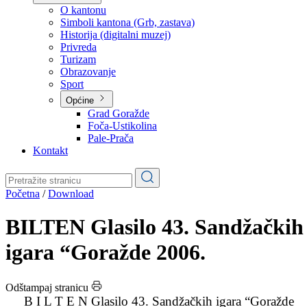
Planovi
Značajni dokumenti
O kantonu
O kantonu
Simboli kantona (Grb, zastava)
Historija (digitalni muzej)
Privreda
Turizam
Obrazovanje
Sport
Općine
Grad Goražde
Foča-Ustikolina
Pale-Prača
Kontakt
Početna
/
Download
BILTEN Glasilo 43. Sandžačkih
igara “Goražde 2006.