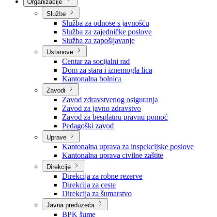
Nadležnosti
Sjednice Vlade
Organizacije
Službe
Služba za odnose s javnošću
Služba za zajedničke poslove
Služba za zapošljavanje
Ustanove
Centar za socijalni rad
Dom za stara i iznemogla lica
Kantonalna bolnica
Zavodi
Zavod zdravstvenog osiguranja
Zavod za javno zdravstvo
Zavod za besplatnu pravnu pomoć
Pedagoški zavod
Uprave
Kantonalna uprava za inspekcijske poslove
Kantonalna uprava civilne zaštite
Direkcije
Direkcija za robne rezerve
Direkcija za ceste