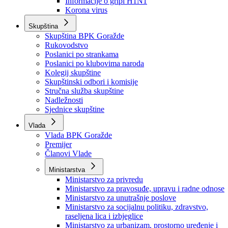
Izvještajno prognozna služba Ministarstva privrede
Izvještaj o radu
Izvještaj OC Uprave
Informacije o gripi H1N1
Korona virus
Skupština
Skupština BPK Goražde
Rukovodstvo
Poslanici po strankama
Poslanici po klubovima naroda
Kolegij skupštine
Skupštinski odbori i komisije
Stručna služba skupštine
Nadležnosti
Sjednice skupštine
Vlada
Vlada BPK Goražde
Premijer
Članovi Vlade
Ministarstva
Ministarstvo za privredu
Ministarstvo za pravosuđe, upravu i radne odnose
Ministarstvo za unutrašnje poslove