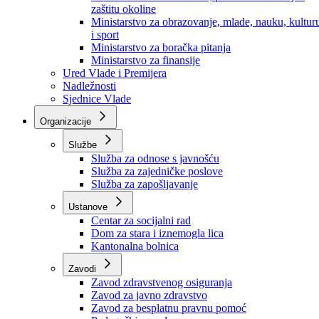
Ministarstvo za socijalnu politiku, zdravstvo,
raseljena lica i izbjeglice
Ministarstvo za urbanizam, prostorno uređenje i
zaštitu okoline
Ministarstvo za obrazovanje, mlade, nauku, kultur
i sport
Ministarstvo za boračka pitanja
Ministarstvo za finansije
Ured Vlade i Premijera
Nadležnosti
Sjednice Vlade
Organizacije
Službe
Služba za odnose s javnošću
Služba za zajedničke poslove
Služba za zapošljavanje
Ustanove
Centar za socijalni rad
Dom za stara i iznemogla lica
Kantonalna bolnica
Zavodi