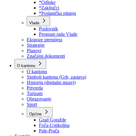
Program rada Skupštine
Budžet 2026
Zakoni
*Odluke
*Zaključci
*Poslanička pitanja
Vlada
Poslovnik
Program rada Vlade
Ekspoze premijera
Strategije
Planovi
Značajni dokumenti
O kantonu
O kantonu
Simboli kantona (Grb, zastava)
Historija (digitalni muzej)
Privreda
Turizam
Obrazovanje
Sport
Općine