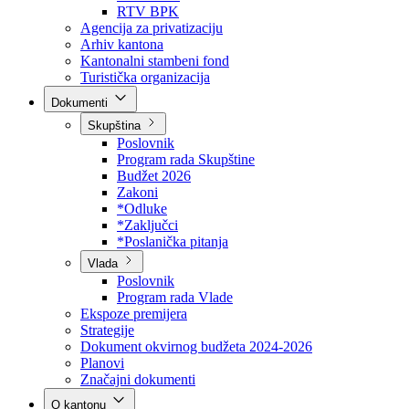
Direkcija za šumarstvo
Javna preduzeća
BPK šume
RTV BPK
Agencija za privatizaciju
Arhiv kantona
Kantonalni stambeni fond
Turistička organizacija
Dokumenti
Skupština
Poslovnik
Program rada Skupštine
Budžet 2026
Zakoni
*Odluke
*Zaključci
*Poslanička pitanja
Vlada
Poslovnik
Program rada Vlade
Ekspoze premijera
Strategije
Dokument okvirnog budžeta 2024-2026