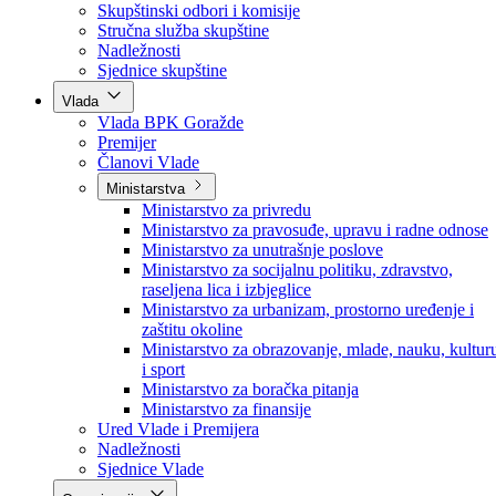
Poslanici po strankama
Poslanici po klubovima naroda
Kolegij skupštine
Skupštinski odbori i komisije
Stručna služba skupštine
Nadležnosti
Sjednice skupštine
Vlada
Vlada BPK Goražde
Premijer
Članovi Vlade
Ministarstva
Ministarstvo za privredu
Ministarstvo za pravosuđe, upravu i radne odnose
Ministarstvo za unutrašnje poslove
Ministarstvo za socijalnu politiku, zdravstvo,
raseljena lica i izbjeglice
Ministarstvo za urbanizam, prostorno uređenje i
zaštitu okoline
Ministarstvo za obrazovanje, mlade, nauku, kultur
i sport
Ministarstvo za boračka pitanja
Ministarstvo za finansije
Ured Vlade i Premijera