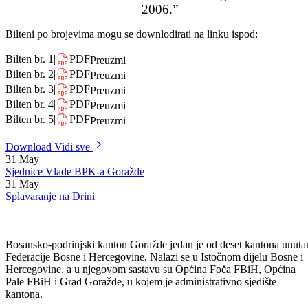
Odštampaj stranicu
B I L T E N Glasilo 43. Sandžačkih igara “Goražde
2006.”
Bilteni po brojevima mogu se downlodirati na linku ispod:
Bilten br. 1
|
PDF
Preuzmi
Bilten br. 2
|
PDF
Preuzmi
Bilten br. 3
|
PDF
Preuzmi
Bilten br. 4
|
PDF
Preuzmi
Bilten br. 5
|
PDF
Preuzmi
Download
Vidi sve
31
May
Sjednice Vlade BPK-a Goražde
31
May
Splavaranje na Drini