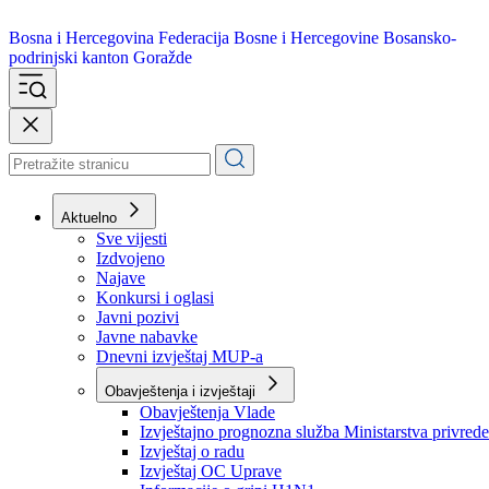
Bosna i Hercegovina
Federacija Bosne i Hercegovine
Bosansko-
podrinjski kanton Goražde
Aktuelno
Sve vijesti
Izdvojeno
Najave
Konkursi i oglasi
Javni pozivi
Javne nabavke
Dnevni izvještaj MUP-a
Obavještenja i izvještaji
Obavještenja Vlade