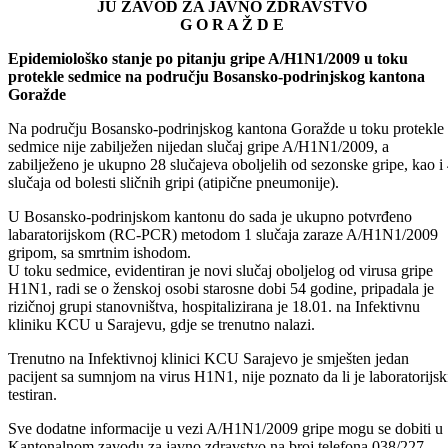
Bosna i Hercegovina
Federacija Bosne i Hercegovine
Bosansko-podrinjski kanton
JU ZAVOD ZA JAVNO ZDRAVSTVO
G O R A Ž D E
Epidemiološko stanje po pitanju gripe A/H1N1/2009 u toku
protekle sedmice na području Bosansko-podrinjskog kantona
Goražde
Na području Bosansko-podrinjskog kantona Goražde u toku protekle
sedmice nije zabilježen nijedan slučaj gripe A/H1N1/2009, a
zabilježeno je ukupno 28 slučajeva oboljelih od sezonske gripe, kao i
slučaja od bolesti sličnih gripi (atipične pneumonije).
U Bosansko-podrinjskom kantonu do sada je ukupno potvrđeno
labaratorijskom (RC-PCR) metodom 1 slučaja zaraze A/H1N1/2009
gripom, sa smrtnim ishodom.
U toku sedmice, evidentiran je novi slučaj oboljelog od virusa gripe
H1N1, radi se o ženskoj osobi starosne dobi 54 godine, pripadala je
rizičnoj grupi stanovništva, hospitalizirana je 18.01. na Infektivnu
kliniku KCU u Sarajevu, gdje se trenutno nalazi.
Trenutno na Infektivnoj klinici KCU Sarajevo je smješten jedan
pacijent sa sumnjom na virus H1N1, nije poznato da li je laboratorijsk
testiran.