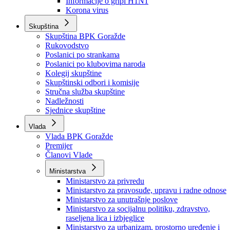
Izvještajno prognozna služba Ministarstva privrede
Izvještaj o radu
Izvještaj OC Uprave
Informacije o gripi H1N1
Korona virus
Skupština
Skupština BPK Goražde
Rukovodstvo
Poslanici po strankama
Poslanici po klubovima naroda
Kolegij skupštine
Skupštinski odbori i komisije
Stručna služba skupštine
Nadležnosti
Sjednice skupštine
Vlada
Vlada BPK Goražde
Premijer
Članovi Vlade
Ministarstva
Ministarstvo za privredu
Ministarstvo za pravosuđe, upravu i radne odnose
Ministarstvo za unutrašnje poslove