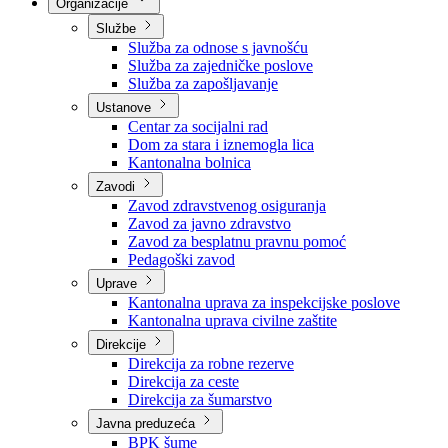
Nadležnosti
Sjednice Vlade
Organizacije
Službe
Služba za odnose s javnošću
Služba za zajedničke poslove
Služba za zapošljavanje
Ustanove
Centar za socijalni rad
Dom za stara i iznemogla lica
Kantonalna bolnica
Zavodi
Zavod zdravstvenog osiguranja
Zavod za javno zdravstvo
Zavod za besplatnu pravnu pomoć
Pedagoški zavod
Uprave
Kantonalna uprava za inspekcijske poslove
Kantonalna uprava civilne zaštite
Direkcije
Direkcija za robne rezerve
Direkcija za ceste