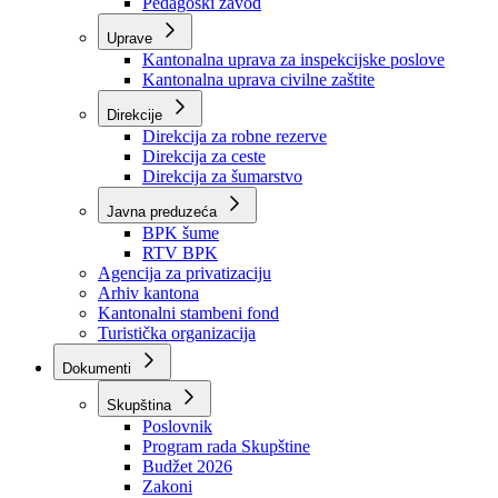
Zavod zdravstvenog osiguranja
Zavod za javno zdravstvo
Zavod za besplatnu pravnu pomoć
Pedagoški zavod
Uprave
Kantonalna uprava za inspekcijske poslove
Kantonalna uprava civilne zaštite
Direkcije
Direkcija za robne rezerve
Direkcija za ceste
Direkcija za šumarstvo
Javna preduzeća
BPK šume
RTV BPK
Agencija za privatizaciju
Arhiv kantona
Kantonalni stambeni fond
Turistička organizacija
Dokumenti
Skupština
Poslovnik