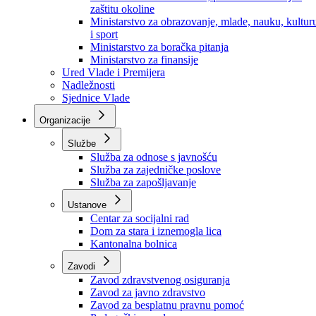
Ministarstvo za socijalnu politiku, zdravstvo,
raseljena lica i izbjeglice
Ministarstvo za urbanizam, prostorno uređenje i
zaštitu okoline
Ministarstvo za obrazovanje, mlade, nauku, kultur
i sport
Ministarstvo za boračka pitanja
Ministarstvo za finansije
Ured Vlade i Premijera
Nadležnosti
Sjednice Vlade
Organizacije
Službe
Služba za odnose s javnošću
Služba za zajedničke poslove
Služba za zapošljavanje
Ustanove
Centar za socijalni rad
Dom za stara i iznemogla lica
Kantonalna bolnica
Zavodi