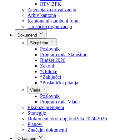
Direkcija za šumarstvo
Javna preduzeća
BPK šume
RTV BPK
Agencija za privatizaciju
Arhiv kantona
Kantonalni stambeni fond
Turistička organizacija
Dokumenti
Skupština
Poslovnik
Program rada Skupštine
Budžet 2026
Zakoni
*Odluke
*Zaključci
*Poslanička pitanja
Vlada
Poslovnik
Program rada Vlade
Ekspoze premijera
Strategije
Dokument okvirnog budžeta 2024-2026