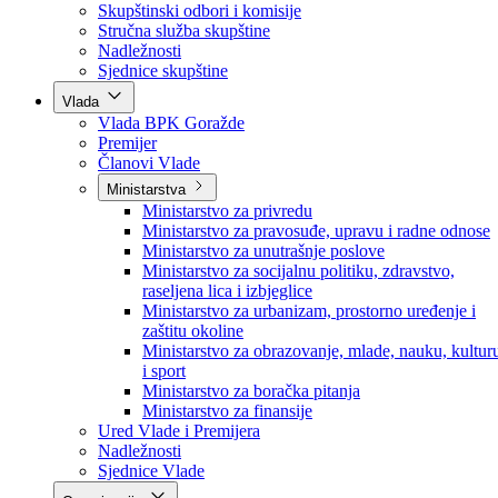
Poslanici po strankama
Poslanici po klubovima naroda
Kolegij skupštine
Skupštinski odbori i komisije
Stručna služba skupštine
Nadležnosti
Sjednice skupštine
Vlada
Vlada BPK Goražde
Premijer
Članovi Vlade
Ministarstva
Ministarstvo za privredu
Ministarstvo za pravosuđe, upravu i radne odnose
Ministarstvo za unutrašnje poslove
Ministarstvo za socijalnu politiku, zdravstvo,
raseljena lica i izbjeglice
Ministarstvo za urbanizam, prostorno uređenje i
zaštitu okoline
Ministarstvo za obrazovanje, mlade, nauku, kultur
i sport
Ministarstvo za boračka pitanja
Ministarstvo za finansije
Ured Vlade i Premijera