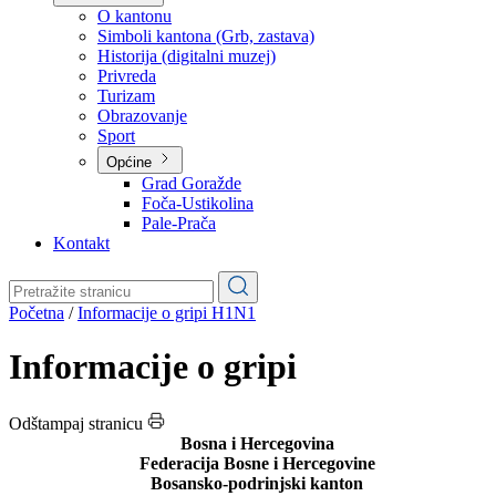
Planovi
Značajni dokumenti
O kantonu
O kantonu
Simboli kantona (Grb, zastava)
Historija (digitalni muzej)
Privreda
Turizam
Obrazovanje
Sport
Općine
Grad Goražde
Foča-Ustikolina
Pale-Prača
Kontakt
Početna
/
Informacije o gripi H1N1
Informacije o gripi
Odštampaj stranicu