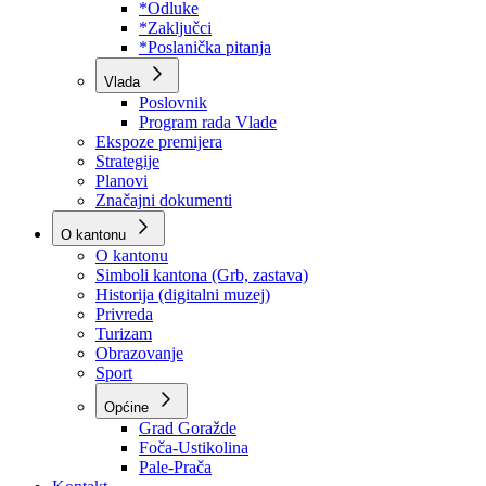
Program rada Skupštine
Budžet 2026
Zakoni
*Odluke
*Zaključci
*Poslanička pitanja
Vlada
Poslovnik
Program rada Vlade
Ekspoze premijera
Strategije
Planovi
Značajni dokumenti
O kantonu
O kantonu
Simboli kantona (Grb, zastava)
Historija (digitalni muzej)
Privreda
Turizam
Obrazovanje
Sport
Općine