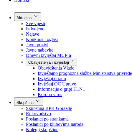
Grad Goražde
Foča-Ustikolina
Pale-Prača
Kontakt
Aktuelno
Sve vijesti
Izdvojeno
Najave
Konkursi i oglasi
Javni pozivi
Javne nabavke
Dnevni izvještaj MUP-a
Obavještenja i izvještaji
Obavještenja Vlade
Izvještajno prognozna služba Ministarstva privrede
Izvještaj o radu
Izvještaj OC Uprave
Informacije o gripi H1N1
Korona virus
Skupština
Skupština BPK Goražde
Rukovodstvo