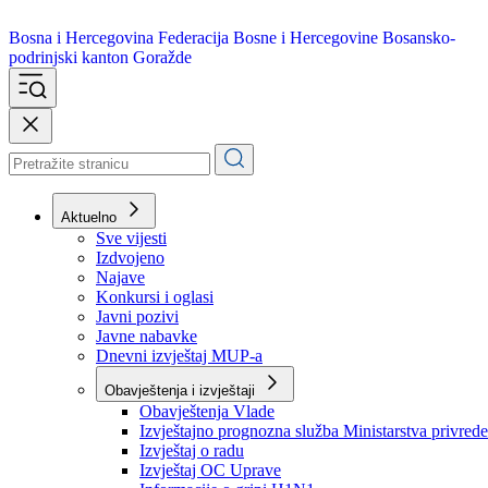
Bosna i Hercegovina
Federacija Bosne i Hercegovine
Bosansko-
podrinjski kanton Goražde
Aktuelno
Sve vijesti
Izdvojeno
Najave
Konkursi i oglasi
Javni pozivi
Javne nabavke
Dnevni izvještaj MUP-a
Obavještenja i izvještaji
Obavještenja Vlade