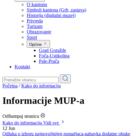
Planovi
Značajni dokumenti
O kantonu
O kantonu
Simboli kantona (Grb, zastava)
Historija (digitalni muzej)
Privreda
Turizam
Obrazovanje
Sport
Općine
Grad Goražde
Foča-Ustikolina
Pale-Prača
Kontakt
Početna
/
Kako do informacija
Informacije MUP-a
Odštampaj stranicu