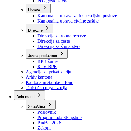
Zavod zdravstvenog osiguranja
Zavod za javno zdravstvo
Zavod za besplatnu pravnu pomoć
Pedagoški zavod
Uprave
Kantonalna uprava za inspekcijske poslove
Kantonalna uprava civilne zaštite
Direkcije
Direkcija za robne rezerve
Direkcija za ceste
Direkcija za šumarstvo
Javna preduzeća
BPK šume
RTV BPK
Agencija za privatizaciju
Arhiv kantona
Kantonalni stambeni fond
Turistička organizacija
Dokumenti
Skupština
Poslovnik