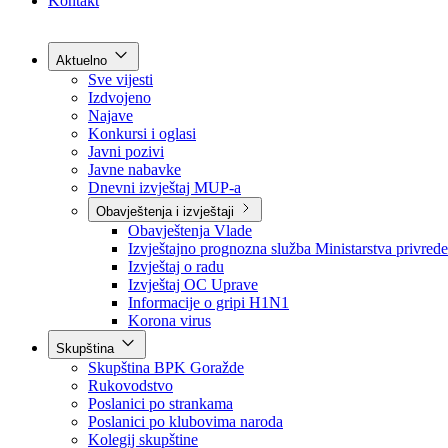
Grad Goražde
Foča-Ustikolina
Pale-Prača
Kontakt
Aktuelno
Sve vijesti
Izdvojeno
Najave
Konkursi i oglasi
Javni pozivi
Javne nabavke
Dnevni izvještaj MUP-a
Obavještenja i izvještaji
Obavještenja Vlade
Izvještajno prognozna služba Ministarstva privrede
Izvještaj o radu
Izvještaj OC Uprave
Informacije o gripi H1N1
Korona virus
Skupština
Skupština BPK Goražde
Rukovodstvo