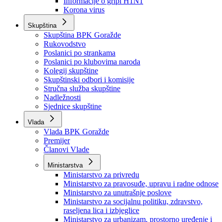
Izvještajno prognozna služba Ministarstva privrede
Izvještaj o radu
Izvještaj OC Uprave
Informacije o gripi H1N1
Korona virus
Skupština
Skupština BPK Goražde
Rukovodstvo
Poslanici po strankama
Poslanici po klubovima naroda
Kolegij skupštine
Skupštinski odbori i komisije
Stručna služba skupštine
Nadležnosti
Sjednice skupštine
Vlada
Vlada BPK Goražde
Premijer
Članovi Vlade
Ministarstva
Ministarstvo za privredu
Ministarstvo za pravosuđe, upravu i radne odnose
Ministarstvo za unutrašnje poslove