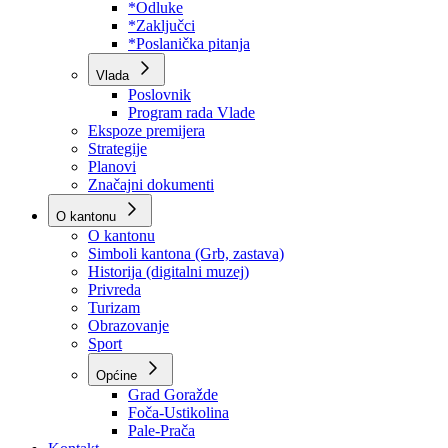
Program rada Skupštine
Budžet 2026
Zakoni
*Odluke
*Zaključci
*Poslanička pitanja
Vlada
Poslovnik
Program rada Vlade
Ekspoze premijera
Strategije
Planovi
Značajni dokumenti
O kantonu
O kantonu
Simboli kantona (Grb, zastava)
Historija (digitalni muzej)
Privreda
Turizam
Obrazovanje
Sport
Općine