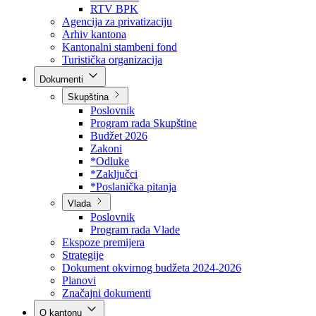
Direkcija za šumarstvo
Javna preduzeća
BPK šume
RTV BPK
Agencija za privatizaciju
Arhiv kantona
Kantonalni stambeni fond
Turistička organizacija
Dokumenti
Skupština
Poslovnik
Program rada Skupštine
Budžet 2026
Zakoni
*Odluke
*Zaključci
*Poslanička pitanja
Vlada
Poslovnik
Program rada Vlade
Ekspoze premijera
Strategije
Dokument okvirnog budžeta 2024-2026