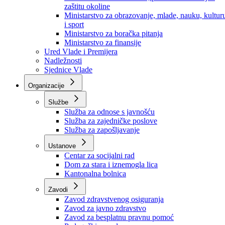
Ministarstvo za socijalnu politiku, zdravstvo,
raseljena lica i izbjeglice
Ministarstvo za urbanizam, prostorno uređenje i
zaštitu okoline
Ministarstvo za obrazovanje, mlade, nauku, kultur
i sport
Ministarstvo za boračka pitanja
Ministarstvo za finansije
Ured Vlade i Premijera
Nadležnosti
Sjednice Vlade
Organizacije
Službe
Služba za odnose s javnošću
Služba za zajedničke poslove
Služba za zapošljavanje
Ustanove
Centar za socijalni rad
Dom za stara i iznemogla lica
Kantonalna bolnica
Zavodi