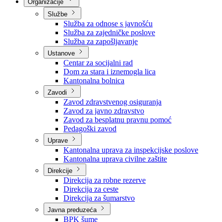
Nadležnosti
Sjednice Vlade
Organizacije
Službe
Služba za odnose s javnošću
Služba za zajedničke poslove
Služba za zapošljavanje
Ustanove
Centar za socijalni rad
Dom za stara i iznemogla lica
Kantonalna bolnica
Zavodi
Zavod zdravstvenog osiguranja
Zavod za javno zdravstvo
Zavod za besplatnu pravnu pomoć
Pedagoški zavod
Uprave
Kantonalna uprava za inspekcijske poslove
Kantonalna uprava civilne zaštite
Direkcije
Direkcija za robne rezerve
Direkcija za ceste