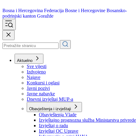
Bosna i Hercegovina
Federacija Bosne i Hercegovine
Bosansko-
podrinjski kanton Goražde
Aktuelno
Sve vijesti
Izdvojeno
Najave
Konkursi i oglasi
Javni pozivi
Javne nabavke
Dnevni izvještaj MUP-a
Obavještenja i izvještaji
Obavještenja Vlade