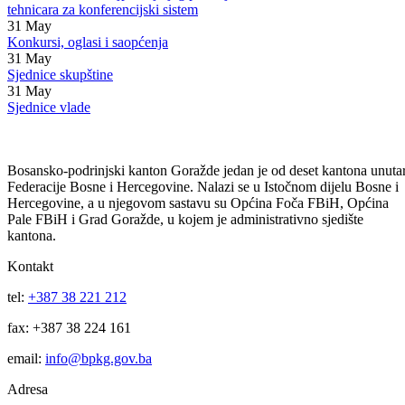
Kako do informacija
Vidi sve
12
Jun
Odluka o izboru najpovoljnijeg ponudjaca-nabavka dodatne obuke
tehnicara za konferencijski sistem
31
May
Konkursi, oglasi i saopćenja
31
May
Sjednice skupštine
31
May
Sjednice vlade