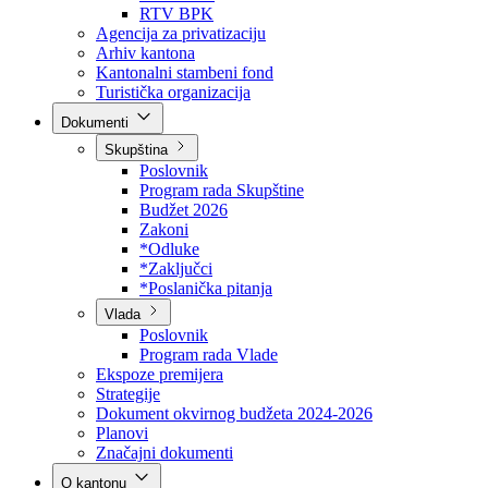
Direkcija za šumarstvo
Javna preduzeća
BPK šume
RTV BPK
Agencija za privatizaciju
Arhiv kantona
Kantonalni stambeni fond
Turistička organizacija
Dokumenti
Skupština
Poslovnik
Program rada Skupštine
Budžet 2026
Zakoni
*Odluke
*Zaključci
*Poslanička pitanja
Vlada
Poslovnik
Program rada Vlade
Ekspoze premijera
Strategije
Dokument okvirnog budžeta 2024-2026