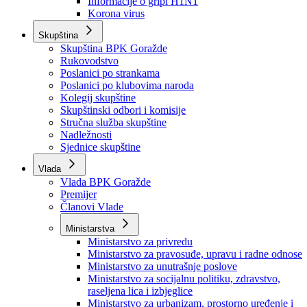
Izvještajno prognozna služba Ministarstva privrede
Izvještaj o radu
Izvještaj OC Uprave
Informacije o gripi H1N1
Korona virus
Skupština
Skupština BPK Goražde
Rukovodstvo
Poslanici po strankama
Poslanici po klubovima naroda
Kolegij skupštine
Skupštinski odbori i komisije
Stručna služba skupštine
Nadležnosti
Sjednice skupštine
Vlada
Vlada BPK Goražde
Premijer
Članovi Vlade
Ministarstva
Ministarstvo za privredu
Ministarstvo za pravosuđe, upravu i radne odnose
Ministarstvo za unutrašnje poslove