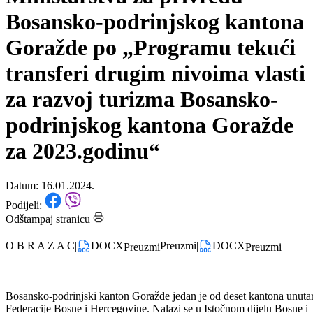
dodijeljenih sredstava
Ministarstva za privredu
Bosansko-podrinjskog kantona
Goražde po „Programu tekući
transferi drugim nivoima vlasti
za razvoj turizma Bosansko-
podrinjskog kantona Goražde
za 2023.godinu“
Datum: 16.01.2024.
Podijeli:
Odštampaj stranicu
O B R A Z A C
|
DOCX
Preuzmi
|
DOCX
Preuzmi
Preuzmi