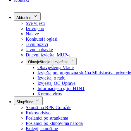
Grad Goražde
Foča-Ustikolina
Pale-Prača
Kontakt
Aktuelno
Sve vijesti
Izdvojeno
Najave
Konkursi i oglasi
Javni pozivi
Javne nabavke
Dnevni izvještaj MUP-a
Obavještenja i izvještaji
Obavještenja Vlade
Izvještajno prognozna služba Ministarstva privrede
Izvještaj o radu
Izvještaj OC Uprave
Informacije o gripi H1N1
Korona virus
Skupština
Skupština BPK Goražde
Rukovodstvo