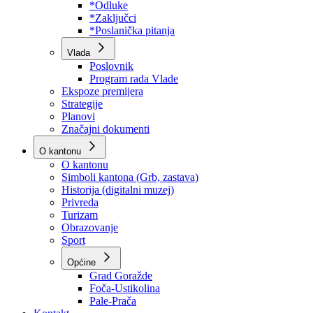
Program rada Skupštine
Budžet 2026
Zakoni
*Odluke
*Zaključci
*Poslanička pitanja
Vlada
Poslovnik
Program rada Vlade
Ekspoze premijera
Strategije
Planovi
Značajni dokumenti
O kantonu
O kantonu
Simboli kantona (Grb, zastava)
Historija (digitalni muzej)
Privreda
Turizam
Obrazovanje
Sport
Općine