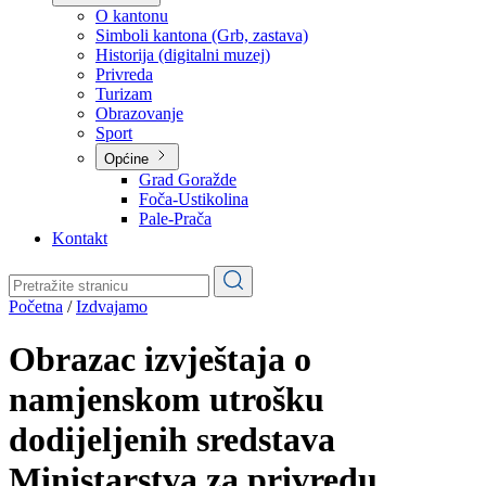
Planovi
Značajni dokumenti
O kantonu
O kantonu
Simboli kantona (Grb, zastava)
Historija (digitalni muzej)
Privreda
Turizam
Obrazovanje
Sport
Općine
Grad Goražde
Foča-Ustikolina
Pale-Prača
Kontakt
Početna
/
Izdvajamo
Obrazac izvještaja o
namjenskom utrošku