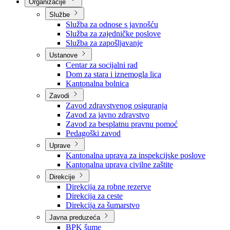
Nadležnosti
Sjednice Vlade
Organizacije
Službe
Služba za odnose s javnošću
Služba za zajedničke poslove
Služba za zapošljavanje
Ustanove
Centar za socijalni rad
Dom za stara i iznemogla lica
Kantonalna bolnica
Zavodi
Zavod zdravstvenog osiguranja
Zavod za javno zdravstvo
Zavod za besplatnu pravnu pomoć
Pedagoški zavod
Uprave
Kantonalna uprava za inspekcijske poslove
Kantonalna uprava civilne zaštite
Direkcije
Direkcija za robne rezerve
Direkcija za ceste