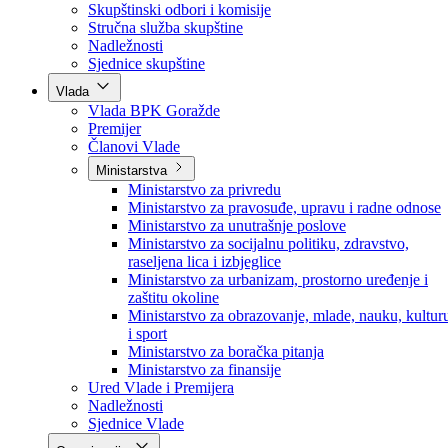
Poslanici po strankama
Poslanici po klubovima naroda
Kolegij skupštine
Skupštinski odbori i komisije
Stručna služba skupštine
Nadležnosti
Sjednice skupštine
Vlada
Vlada BPK Goražde
Premijer
Članovi Vlade
Ministarstva
Ministarstvo za privredu
Ministarstvo za pravosuđe, upravu i radne odnose
Ministarstvo za unutrašnje poslove
Ministarstvo za socijalnu politiku, zdravstvo,
raseljena lica i izbjeglice
Ministarstvo za urbanizam, prostorno uređenje i
zaštitu okoline
Ministarstvo za obrazovanje, mlade, nauku, kultur
i sport
Ministarstvo za boračka pitanja
Ministarstvo za finansije
Ured Vlade i Premijera