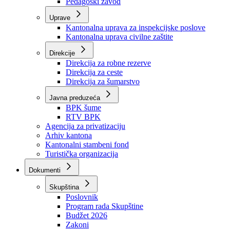
Zavod zdravstvenog osiguranja
Zavod za javno zdravstvo
Zavod za besplatnu pravnu pomoć
Pedagoški zavod
Uprave
Kantonalna uprava za inspekcijske poslove
Kantonalna uprava civilne zaštite
Direkcije
Direkcija za robne rezerve
Direkcija za ceste
Direkcija za šumarstvo
Javna preduzeća
BPK šume
RTV BPK
Agencija za privatizaciju
Arhiv kantona
Kantonalni stambeni fond
Turistička organizacija
Dokumenti
Skupština
Poslovnik