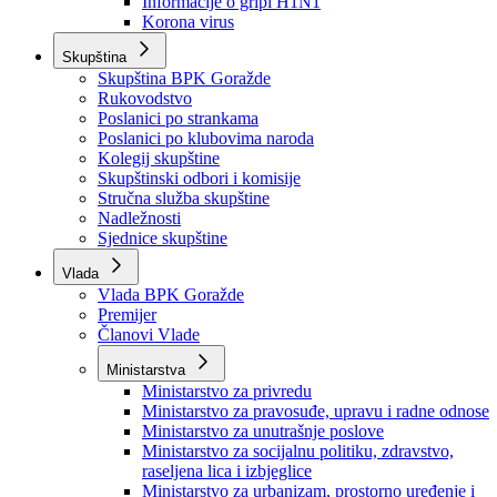
Izvještajno prognozna služba Ministarstva privrede
Izvještaj o radu
Izvještaj OC Uprave
Informacije o gripi H1N1
Korona virus
Skupština
Skupština BPK Goražde
Rukovodstvo
Poslanici po strankama
Poslanici po klubovima naroda
Kolegij skupštine
Skupštinski odbori i komisije
Stručna služba skupštine
Nadležnosti
Sjednice skupštine
Vlada
Vlada BPK Goražde
Premijer
Članovi Vlade
Ministarstva
Ministarstvo za privredu
Ministarstvo za pravosuđe, upravu i radne odnose
Ministarstvo za unutrašnje poslove