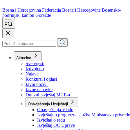
Bosna i Hercegovina
Federacija Bosne i Hercegovine
Bosansko-
podrinjski kanton Goražde
Aktuelno
Sve vijesti
Izdvojeno
Najave
Konkursi i oglasi
Javni pozivi
Javne nabavke
Dnevni izvještaj MUP-a
Obavještenja i izvještaji
Obavještenja Vlade