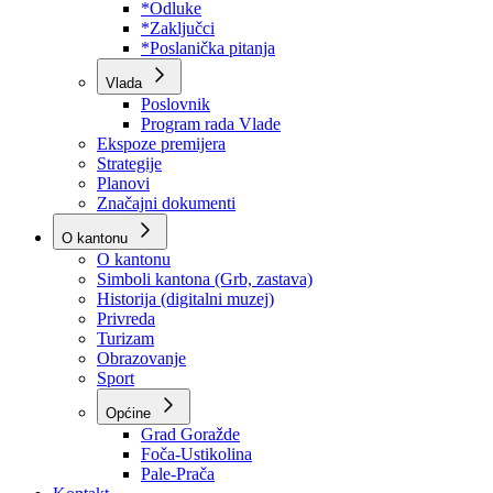
Program rada Skupštine
Budžet 2026
Zakoni
*Odluke
*Zaključci
*Poslanička pitanja
Vlada
Poslovnik
Program rada Vlade
Ekspoze premijera
Strategije
Planovi
Značajni dokumenti
O kantonu
O kantonu
Simboli kantona (Grb, zastava)
Historija (digitalni muzej)
Privreda
Turizam
Obrazovanje
Sport
Općine