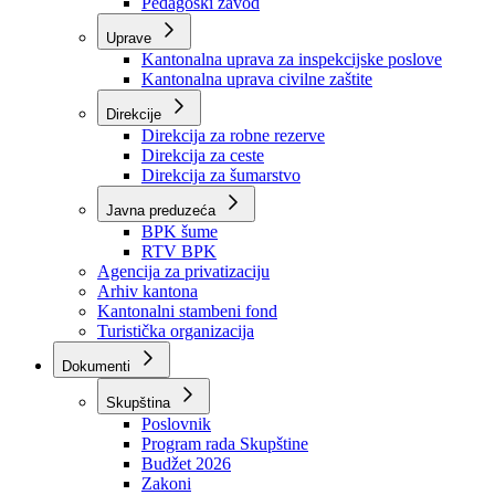
Zavod zdravstvenog osiguranja
Zavod za javno zdravstvo
Zavod za besplatnu pravnu pomoć
Pedagoški zavod
Uprave
Kantonalna uprava za inspekcijske poslove
Kantonalna uprava civilne zaštite
Direkcije
Direkcija za robne rezerve
Direkcija za ceste
Direkcija za šumarstvo
Javna preduzeća
BPK šume
RTV BPK
Agencija za privatizaciju
Arhiv kantona
Kantonalni stambeni fond
Turistička organizacija
Dokumenti
Skupština
Poslovnik