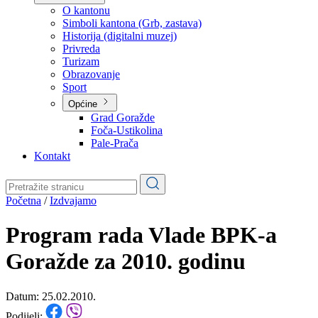
Planovi
Značajni dokumenti
O kantonu
O kantonu
Simboli kantona (Grb, zastava)
Historija (digitalni muzej)
Privreda
Turizam
Obrazovanje
Sport
Općine
Grad Goražde
Foča-Ustikolina
Pale-Prača
Kontakt
Početna
/
Izdvajamo
Program rada Vlade BPK-a
Goražde za 2010. godinu