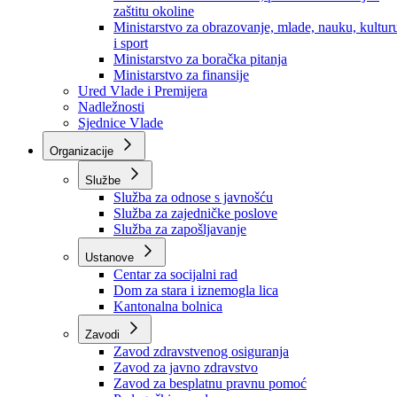
Ministarstvo za socijalnu politiku, zdravstvo,
raseljena lica i izbjeglice
Ministarstvo za urbanizam, prostorno uređenje i
zaštitu okoline
Ministarstvo za obrazovanje, mlade, nauku, kultur
i sport
Ministarstvo za boračka pitanja
Ministarstvo za finansije
Ured Vlade i Premijera
Nadležnosti
Sjednice Vlade
Organizacije
Službe
Služba za odnose s javnošću
Služba za zajedničke poslove
Služba za zapošljavanje
Ustanove
Centar za socijalni rad
Dom za stara i iznemogla lica
Kantonalna bolnica
Zavodi