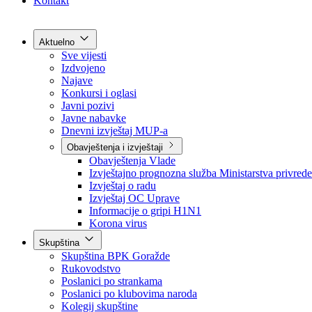
Grad Goražde
Foča-Ustikolina
Pale-Prača
Kontakt
Aktuelno
Sve vijesti
Izdvojeno
Najave
Konkursi i oglasi
Javni pozivi
Javne nabavke
Dnevni izvještaj MUP-a
Obavještenja i izvještaji
Obavještenja Vlade
Izvještajno prognozna služba Ministarstva privrede
Izvještaj o radu
Izvještaj OC Uprave
Informacije o gripi H1N1
Korona virus
Skupština
Skupština BPK Goražde
Rukovodstvo