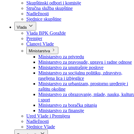
Poslanici po strankama
Poslanici po klubovima naroda
Kolegij skupštine
Skupštinski odbori i komisije
Stručna služba skupštine
Nadležnosti
Sjednice skupštine
Vlada
Vlada BPK Goražde
Premijer
Članovi Vlade
Ministarstva
Ministarstvo za privredu
Ministarstvo za pravosuđe, upravu i radne odnose
Ministarstvo za unutrašnje poslove
Ministarstvo za socijalnu politiku, zdravstvo,
raseljena lica i izbjeglice
Ministarstvo za urbanizam, prostorno uređenje i
zaštitu okoline
Ministarstvo za obrazovanje, mlade, nauku, kultur
i sport
Ministarstvo za boračka pitanja
Ministarstvo za finansije
Ured Vlade i Premijera