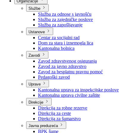
Nadležnosti
Sjednice Vlade
Organizacije
Službe
Služba za odnose s javnošću
Služba za zajedničke poslove
Služba za zapošljavanje
Ustanove
Centar za socijalni rad
Dom za stara i iznemogla lica
Kantonalna bolnica
Zavodi
Zavod zdravstvenog osiguranja
Zavod za javno zdravstvo
Zavod za besplatnu pravnu pomoć
Pedagoški zavod
Uprave
Kantonalna uprava za inspekcijske poslove
Kantonalna uprava civilne zaštite
Direkcije
Direkcija za robne rezerve
Direkcija za ceste