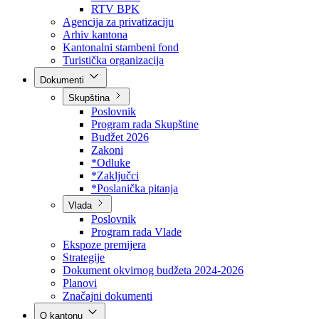
Direkcija za šumarstvo
Javna preduzeća
BPK šume
RTV BPK
Agencija za privatizaciju
Arhiv kantona
Kantonalni stambeni fond
Turistička organizacija
Dokumenti
Skupština
Poslovnik
Program rada Skupštine
Budžet 2026
Zakoni
*Odluke
*Zaključci
*Poslanička pitanja
Vlada
Poslovnik
Program rada Vlade
Ekspoze premijera
Strategije
Dokument okvirnog budžeta 2024-2026