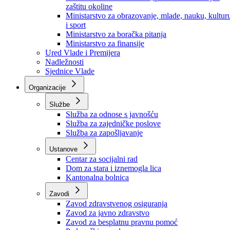
Ministarstvo za socijalnu politiku, zdravstvo,
raseljena lica i izbjeglice
Ministarstvo za urbanizam, prostorno uređenje i
zaštitu okoline
Ministarstvo za obrazovanje, mlade, nauku, kultur
i sport
Ministarstvo za boračka pitanja
Ministarstvo za finansije
Ured Vlade i Premijera
Nadležnosti
Sjednice Vlade
Organizacije
Službe
Služba za odnose s javnošću
Služba za zajedničke poslove
Služba za zapošljavanje
Ustanove
Centar za socijalni rad
Dom za stara i iznemogla lica
Kantonalna bolnica
Zavodi