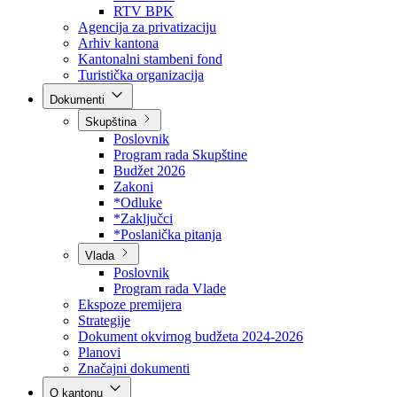
Direkcija za šumarstvo
Javna preduzeća
BPK šume
RTV BPK
Agencija za privatizaciju
Arhiv kantona
Kantonalni stambeni fond
Turistička organizacija
Dokumenti
Skupština
Poslovnik
Program rada Skupštine
Budžet 2026
Zakoni
*Odluke
*Zaključci
*Poslanička pitanja
Vlada
Poslovnik
Program rada Vlade
Ekspoze premijera
Strategije
Dokument okvirnog budžeta 2024-2026