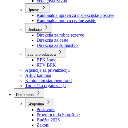
Zavod zdravstvenog osiguranja
Zavod za javno zdravstvo
Zavod za besplatnu pravnu pomoć
Pedagoški zavod
Uprave
Kantonalna uprava za inspekcijske poslove
Kantonalna uprava civilne zaštite
Direkcije
Direkcija za robne rezerve
Direkcija za ceste
Direkcija za šumarstvo
Javna preduzeća
BPK šume
RTV BPK
Agencija za privatizaciju
Arhiv kantona
Kantonalni stambeni fond
Turistička organizacija
Dokumenti
Skupština
Poslovnik