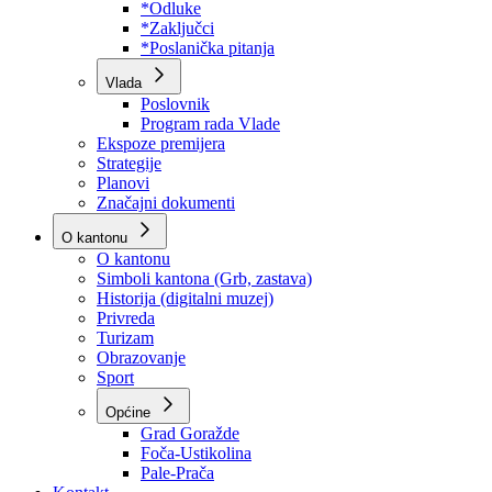
Program rada Skupštine
Budžet 2026
Zakoni
*Odluke
*Zaključci
*Poslanička pitanja
Vlada
Poslovnik
Program rada Vlade
Ekspoze premijera
Strategije
Planovi
Značajni dokumenti
O kantonu
O kantonu
Simboli kantona (Grb, zastava)
Historija (digitalni muzej)
Privreda
Turizam
Obrazovanje
Sport
Općine