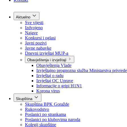
Grad Goražde
Foča-Ustikolina
Pale-Prača
Kontakt
Aktuelno
Sve vijesti
Izdvojeno
Najave
Konkursi i oglasi
Javni pozivi
Javne nabavke
Dnevni izvještaj MUP-a
Obavještenja i izvještaji
Obavještenja Vlade
Izvještajno prognozna služba Ministarstva privrede
Izvještaj o radu
Izvještaj OC Uprave
Informacije o gripi H1N1
Korona virus
Skupština
Skupština BPK Goražde
Rukovodstvo