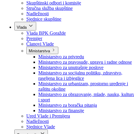
Poslanici po strankama
Poslanici po klubovima naroda
Kolegij skupštine
Skupštinski odbori i komisije
Stručna služba skupštine
Nadležnosti
Sjednice skupštine
Vlada
Vlada BPK Goražde
Premijer
Članovi Vlade
Ministarstva
Ministarstvo za privredu
Ministarstvo za pravosuđe, upravu i radne odnose
Ministarstvo za unutrašnje poslove
Ministarstvo za socijalnu politiku, zdravstvo,
raseljena lica i izbjeglice
Ministarstvo za urbanizam, prostorno uređenje i
zaštitu okoline
Ministarstvo za obrazovanje, mlade, nauku, kultur
i sport
Ministarstvo za boračka pitanja
Ministarstvo za finansije
Ured Vlade i Premijera