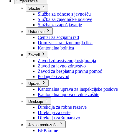
Nadležnosti
Sjednice Vlade
Organizacije
Službe
Služba za odnose s javnošću
Služba za zajedničke poslove
Služba za zapošljavanje
Ustanove
Centar za socijalni rad
Dom za stara i iznemogla lica
Kantonalna bolnica
Zavodi
Zavod zdravstvenog osiguranja
Zavod za javno zdravstvo
Zavod za besplatnu pravnu pomoć
Pedagoški zavod
Uprave
Kantonalna uprava za inspekcijske poslove
Kantonalna uprava civilne zaštite
Direkcije
Direkcija za robne rezerve
Direkcija za ceste