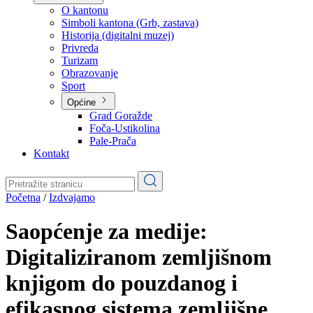
Planovi
Značajni dokumenti
O kantonu
O kantonu
Simboli kantona (Grb, zastava)
Historija (digitalni muzej)
Privreda
Turizam
Obrazovanje
Sport
Općine
Grad Goražde
Foča-Ustikolina
Pale-Prača
Kontakt
Početna
/
Izdvajamo
Saopćenje za medije:
Digitaliziranom zemljišnom