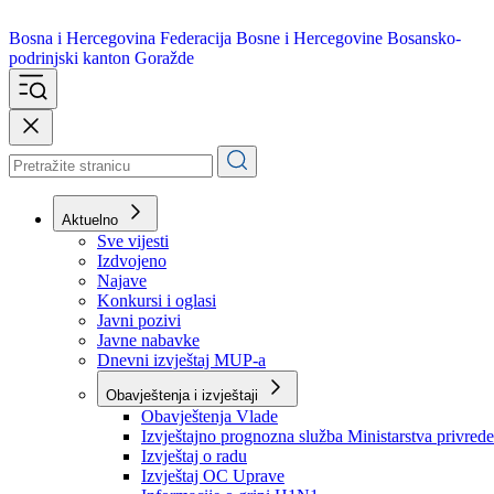
Bosna i Hercegovina
Federacija Bosne i Hercegovine
Bosansko-
podrinjski kanton Goražde
Aktuelno
Sve vijesti
Izdvojeno
Najave
Konkursi i oglasi
Javni pozivi
Javne nabavke
Dnevni izvještaj MUP-a
Obavještenja i izvještaji
Obavještenja Vlade