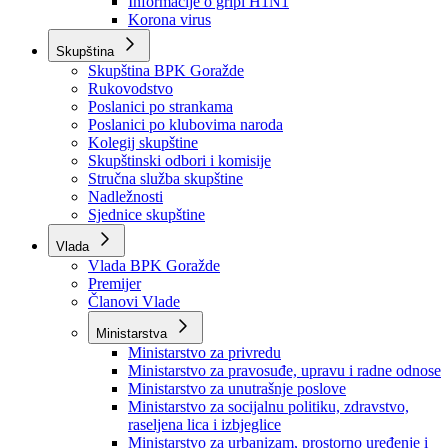
Izvještajno prognozna služba Ministarstva privrede
Izvještaj o radu
Izvještaj OC Uprave
Informacije o gripi H1N1
Korona virus
Skupština
Skupština BPK Goražde
Rukovodstvo
Poslanici po strankama
Poslanici po klubovima naroda
Kolegij skupštine
Skupštinski odbori i komisije
Stručna služba skupštine
Nadležnosti
Sjednice skupštine
Vlada
Vlada BPK Goražde
Premijer
Članovi Vlade
Ministarstva
Ministarstvo za privredu
Ministarstvo za pravosuđe, upravu i radne odnose
Ministarstvo za unutrašnje poslove