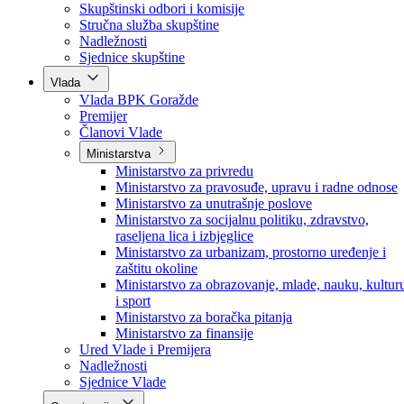
Poslanici po strankama
Poslanici po klubovima naroda
Kolegij skupštine
Skupštinski odbori i komisije
Stručna služba skupštine
Nadležnosti
Sjednice skupštine
Vlada
Vlada BPK Goražde
Premijer
Članovi Vlade
Ministarstva
Ministarstvo za privredu
Ministarstvo za pravosuđe, upravu i radne odnose
Ministarstvo za unutrašnje poslove
Ministarstvo za socijalnu politiku, zdravstvo,
raseljena lica i izbjeglice
Ministarstvo za urbanizam, prostorno uređenje i
zaštitu okoline
Ministarstvo za obrazovanje, mlade, nauku, kultur
i sport
Ministarstvo za boračka pitanja
Ministarstvo za finansije
Ured Vlade i Premijera