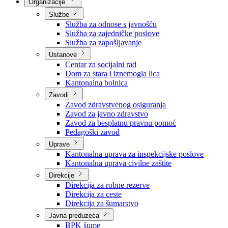
Nadležnosti
Sjednice Vlade
Organizacije
Službe
Služba za odnose s javnošću
Služba za zajedničke poslove
Služba za zapošljavanje
Ustanove
Centar za socijalni rad
Dom za stara i iznemogla lica
Kantonalna bolnica
Zavodi
Zavod zdravstvenog osiguranja
Zavod za javno zdravstvo
Zavod za besplatnu pravnu pomoć
Pedagoški zavod
Uprave
Kantonalna uprava za inspekcijske poslove
Kantonalna uprava civilne zaštite
Direkcije
Direkcija za robne rezerve
Direkcija za ceste