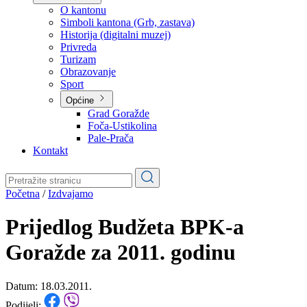
Planovi
Značajni dokumenti
O kantonu
O kantonu
Simboli kantona (Grb, zastava)
Historija (digitalni muzej)
Privreda
Turizam
Obrazovanje
Sport
Općine
Grad Goražde
Foča-Ustikolina
Pale-Prača
Kontakt
Početna
/
Izdvajamo
Prijedlog Budžeta BPK-a
Goražde za 2011. godinu