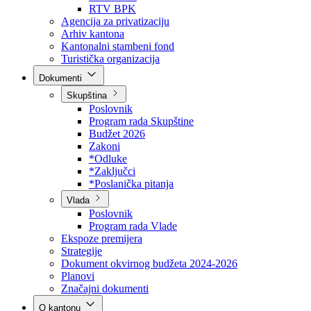
Direkcija za šumarstvo
Javna preduzeća
BPK šume
RTV BPK
Agencija za privatizaciju
Arhiv kantona
Kantonalni stambeni fond
Turistička organizacija
Dokumenti
Skupština
Poslovnik
Program rada Skupštine
Budžet 2026
Zakoni
*Odluke
*Zaključci
*Poslanička pitanja
Vlada
Poslovnik
Program rada Vlade
Ekspoze premijera
Strategije
Dokument okvirnog budžeta 2024-2026