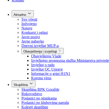
Grad Goražde
Foča-Ustikolina
Pale-Prača
Kontakt
Aktuelno
Sve vijesti
Izdvojeno
Najave
Konkursi i oglasi
Javni pozivi
Javne nabavke
Dnevni izvještaj MUP-a
Obavještenja i izvještaji
Obavještenja Vlade
Izvještajno prognozna služba Ministarstva privrede
Izvještaj o radu
Izvještaj OC Uprave
Informacije o gripi H1N1
Korona virus
Skupština
Skupština BPK Goražde
Rukovodstvo