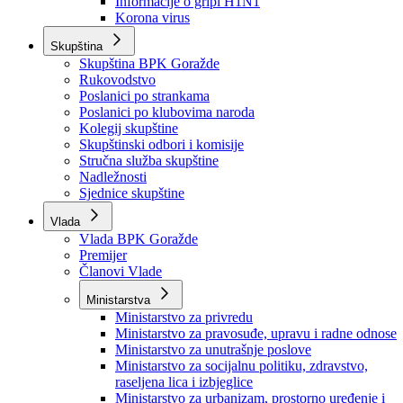
Izvještajno prognozna služba Ministarstva privrede
Izvještaj o radu
Izvještaj OC Uprave
Informacije o gripi H1N1
Korona virus
Skupština
Skupština BPK Goražde
Rukovodstvo
Poslanici po strankama
Poslanici po klubovima naroda
Kolegij skupštine
Skupštinski odbori i komisije
Stručna služba skupštine
Nadležnosti
Sjednice skupštine
Vlada
Vlada BPK Goražde
Premijer
Članovi Vlade
Ministarstva
Ministarstvo za privredu
Ministarstvo za pravosuđe, upravu i radne odnose
Ministarstvo za unutrašnje poslove