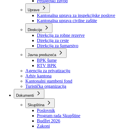
Zavod zdravstvenog osiguranja
Zavod za javno zdravstvo
Zavod za besplatnu pravnu pomoć
Pedagoški zavod
Uprave
Kantonalna uprava za inspekcijske poslove
Kantonalna uprava civilne zaštite
Direkcije
Direkcija za robne rezerve
Direkcija za ceste
Direkcija za šumarstvo
Javna preduzeća
BPK šume
RTV BPK
Agencija za privatizaciju
Arhiv kantona
Kantonalni stambeni fond
Turistička organizacija
Dokumenti
Skupština
Poslovnik