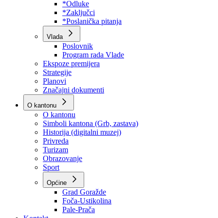
Program rada Skupštine
Budžet 2026
Zakoni
*Odluke
*Zaključci
*Poslanička pitanja
Vlada
Poslovnik
Program rada Vlade
Ekspoze premijera
Strategije
Planovi
Značajni dokumenti
O kantonu
O kantonu
Simboli kantona (Grb, zastava)
Historija (digitalni muzej)
Privreda
Turizam
Obrazovanje
Sport
Općine