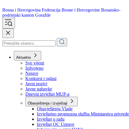
Bosna i Hercegovina
Federacija Bosne i Hercegovine
Bosansko-
podrinjski kanton Goražde
Aktuelno
Sve vijesti
Izdvojeno
Najave
Konkursi i oglasi
Javni pozivi
Javne nabavke
Dnevni izvještaj MUP-a
Obavještenja i izvještaji
Obavještenja Vlade