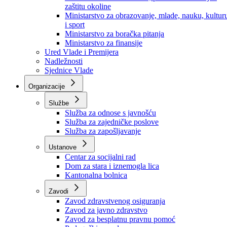
Ministarstvo za socijalnu politiku, zdravstvo,
raseljena lica i izbjeglice
Ministarstvo za urbanizam, prostorno uređenje i
zaštitu okoline
Ministarstvo za obrazovanje, mlade, nauku, kultur
i sport
Ministarstvo za boračka pitanja
Ministarstvo za finansije
Ured Vlade i Premijera
Nadležnosti
Sjednice Vlade
Organizacije
Službe
Služba za odnose s javnošću
Služba za zajedničke poslove
Služba za zapošljavanje
Ustanove
Centar za socijalni rad
Dom za stara i iznemogla lica
Kantonalna bolnica
Zavodi