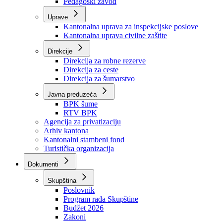
Zavod zdravstvenog osiguranja
Zavod za javno zdravstvo
Zavod za besplatnu pravnu pomoć
Pedagoški zavod
Uprave
Kantonalna uprava za inspekcijske poslove
Kantonalna uprava civilne zaštite
Direkcije
Direkcija za robne rezerve
Direkcija za ceste
Direkcija za šumarstvo
Javna preduzeća
BPK šume
RTV BPK
Agencija za privatizaciju
Arhiv kantona
Kantonalni stambeni fond
Turistička organizacija
Dokumenti
Skupština
Poslovnik