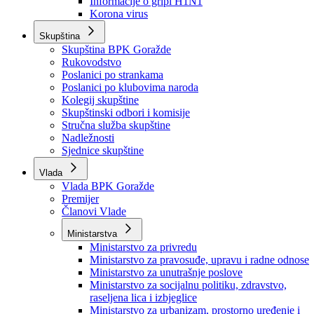
Izvještajno prognozna služba Ministarstva privrede
Izvještaj o radu
Izvještaj OC Uprave
Informacije o gripi H1N1
Korona virus
Skupština
Skupština BPK Goražde
Rukovodstvo
Poslanici po strankama
Poslanici po klubovima naroda
Kolegij skupštine
Skupštinski odbori i komisije
Stručna služba skupštine
Nadležnosti
Sjednice skupštine
Vlada
Vlada BPK Goražde
Premijer
Članovi Vlade
Ministarstva
Ministarstvo za privredu
Ministarstvo za pravosuđe, upravu i radne odnose
Ministarstvo za unutrašnje poslove