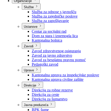
Nadležnosti
Sjednice Vlade
Organizacije
Službe
Služba za odnose s javnošću
Služba za zajedničke poslove
Služba za zapošljavanje
Ustanove
Centar za socijalni rad
Dom za stara i iznemogla lica
Kantonalna bolnica
Zavodi
Zavod zdravstvenog osiguranja
Zavod za javno zdravstvo
Zavod za besplatnu pravnu pomoć
Pedagoški zavod
Uprave
Kantonalna uprava za inspekcijske poslove
Kantonalna uprava civilne zaštite
Direkcije
Direkcija za robne rezerve
Direkcija za ceste