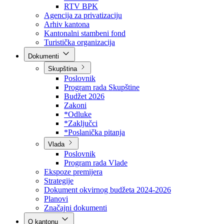
Direkcija za šumarstvo
Javna preduzeća
BPK šume
RTV BPK
Agencija za privatizaciju
Arhiv kantona
Kantonalni stambeni fond
Turistička organizacija
Dokumenti
Skupština
Poslovnik
Program rada Skupštine
Budžet 2026
Zakoni
*Odluke
*Zaključci
*Poslanička pitanja
Vlada
Poslovnik
Program rada Vlade
Ekspoze premijera
Strategije
Dokument okvirnog budžeta 2024-2026