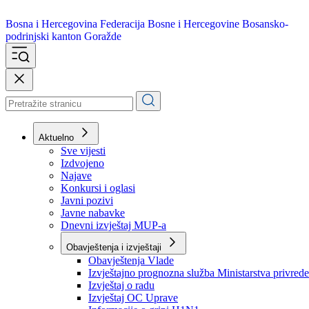
Bosna i Hercegovina
Federacija Bosne i Hercegovine
Bosansko-
podrinjski kanton Goražde
Aktuelno
Sve vijesti
Izdvojeno
Najave
Konkursi i oglasi
Javni pozivi
Javne nabavke
Dnevni izvještaj MUP-a
Obavještenja i izvještaji
Obavještenja Vlade