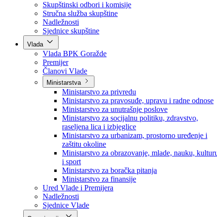
Poslanici po strankama
Poslanici po klubovima naroda
Kolegij skupštine
Skupštinski odbori i komisije
Stručna služba skupštine
Nadležnosti
Sjednice skupštine
Vlada
Vlada BPK Goražde
Premijer
Članovi Vlade
Ministarstva
Ministarstvo za privredu
Ministarstvo za pravosuđe, upravu i radne odnose
Ministarstvo za unutrašnje poslove
Ministarstvo za socijalnu politiku, zdravstvo,
raseljena lica i izbjeglice
Ministarstvo za urbanizam, prostorno uređenje i
zaštitu okoline
Ministarstvo za obrazovanje, mlade, nauku, kultur
i sport
Ministarstvo za boračka pitanja
Ministarstvo za finansije
Ured Vlade i Premijera