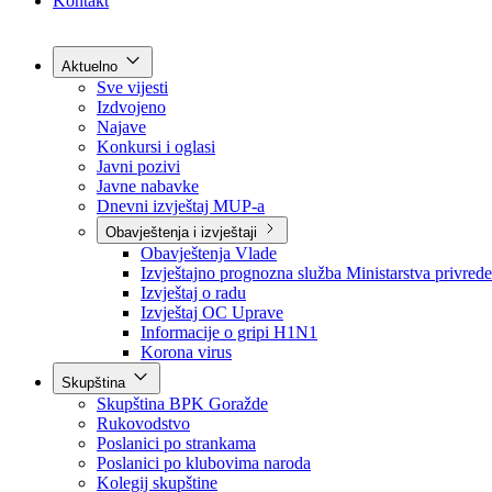
Grad Goražde
Foča-Ustikolina
Pale-Prača
Kontakt
Aktuelno
Sve vijesti
Izdvojeno
Najave
Konkursi i oglasi
Javni pozivi
Javne nabavke
Dnevni izvještaj MUP-a
Obavještenja i izvještaji
Obavještenja Vlade
Izvještajno prognozna služba Ministarstva privrede
Izvještaj o radu
Izvještaj OC Uprave
Informacije o gripi H1N1
Korona virus
Skupština
Skupština BPK Goražde
Rukovodstvo