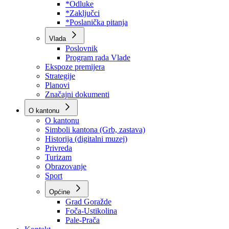
Program rada Skupštine
Budžet 2026
Zakoni
*Odluke
*Zaključci
*Poslanička pitanja
Vlada
Poslovnik
Program rada Vlade
Ekspoze premijera
Strategije
Planovi
Značajni dokumenti
O kantonu
O kantonu
Simboli kantona (Grb, zastava)
Historija (digitalni muzej)
Privreda
Turizam
Obrazovanje
Sport
Općine