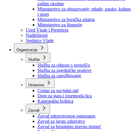
Ministarstvo za socijalnu politiku, zdravstvo,
raseljena lica i izbjeglice
Ministarstvo za urbanizam, prostorno uređenje i
zaštitu okoline
Ministarstvo za obrazovanje, mlade, nauku, kultur
i sport
Ministarstvo za boračka pitanja
Ministarstvo za finansije
Ured Vlade i Premijera
Nadležnosti
Sjednice Vlade
Organizacije
Službe
Služba za odnose s javnošću
Služba za zajedničke poslove
Služba za zapošljavanje
Ustanove
Centar za socijalni rad
Dom za stara i iznemogla lica
Kantonalna bolnica
Zavodi