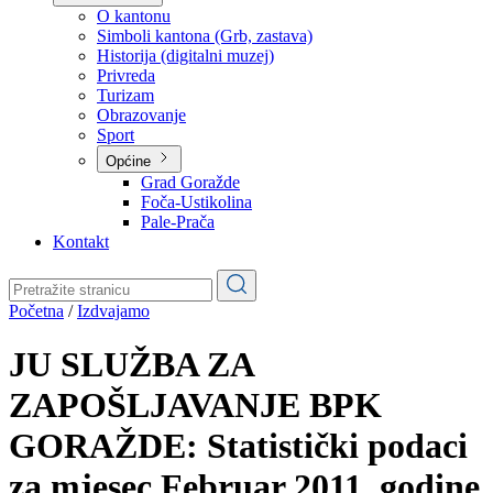
Planovi
Značajni dokumenti
O kantonu
O kantonu
Simboli kantona (Grb, zastava)
Historija (digitalni muzej)
Privreda
Turizam
Obrazovanje
Sport
Općine
Grad Goražde
Foča-Ustikolina
Pale-Prača
Kontakt
Početna
/
Izdvajamo
JU SLUŽBA ZA
ZAPOŠLJAVANJE BPK