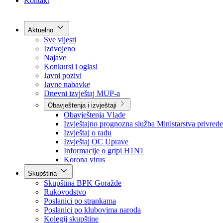
Grad Goražde
Foča-Ustikolina
Pale-Prača
Kontakt
Aktuelno
Sve vijesti
Izdvojeno
Najave
Konkursi i oglasi
Javni pozivi
Javne nabavke
Dnevni izvještaj MUP-a
Obavještenja i izvještaji
Obavještenja Vlade
Izvještajno prognozna služba Ministarstva privrede
Izvještaj o radu
Izvještaj OC Uprave
Informacije o gripi H1N1
Korona virus
Skupština
Skupština BPK Goražde
Rukovodstvo