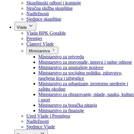
Poslanici po strankama
Poslanici po klubovima naroda
Kolegij skupštine
Skupštinski odbori i komisije
Stručna služba skupštine
Nadležnosti
Sjednice skupštine
Vlada
Vlada BPK Goražde
Premijer
Članovi Vlade
Ministarstva
Ministarstvo za privredu
Ministarstvo za pravosuđe, upravu i radne odnose
Ministarstvo za unutrašnje poslove
Ministarstvo za socijalnu politiku, zdravstvo,
raseljena lica i izbjeglice
Ministarstvo za urbanizam, prostorno uređenje i
zaštitu okoline
Ministarstvo za obrazovanje, mlade, nauku, kultur
i sport
Ministarstvo za boračka pitanja
Ministarstvo za finansije
Ured Vlade i Premijera