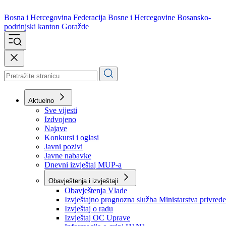
Bosna i Hercegovina
Federacija Bosne i Hercegovine
Bosansko-
podrinjski kanton Goražde
Aktuelno
Sve vijesti
Izdvojeno
Najave
Konkursi i oglasi
Javni pozivi
Javne nabavke
Dnevni izvještaj MUP-a
Obavještenja i izvještaji
Obavještenja Vlade