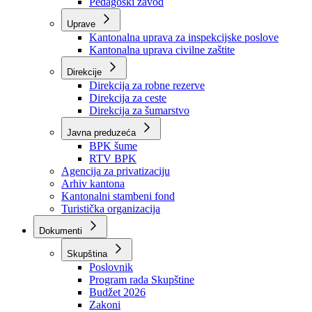
Zavod zdravstvenog osiguranja
Zavod za javno zdravstvo
Zavod za besplatnu pravnu pomoć
Pedagoški zavod
Uprave
Kantonalna uprava za inspekcijske poslove
Kantonalna uprava civilne zaštite
Direkcije
Direkcija za robne rezerve
Direkcija za ceste
Direkcija za šumarstvo
Javna preduzeća
BPK šume
RTV BPK
Agencija za privatizaciju
Arhiv kantona
Kantonalni stambeni fond
Turistička organizacija
Dokumenti
Skupština
Poslovnik