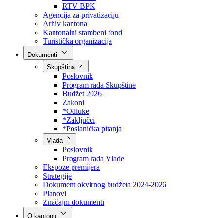
Direkcija za šumarstvo
Javna preduzeća
BPK šume
RTV BPK
Agencija za privatizaciju
Arhiv kantona
Kantonalni stambeni fond
Turistička organizacija
Dokumenti
Skupština
Poslovnik
Program rada Skupštine
Budžet 2026
Zakoni
*Odluke
*Zaključci
*Poslanička pitanja
Vlada
Poslovnik
Program rada Vlade
Ekspoze premijera
Strategije
Dokument okvirnog budžeta 2024-2026