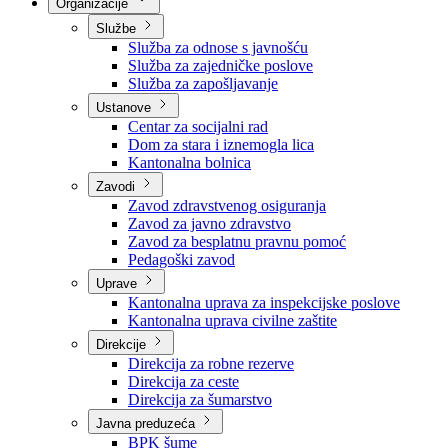
Nadležnosti
Sjednice Vlade
Organizacije
Službe
Služba za odnose s javnošću
Služba za zajedničke poslove
Služba za zapošljavanje
Ustanove
Centar za socijalni rad
Dom za stara i iznemogla lica
Kantonalna bolnica
Zavodi
Zavod zdravstvenog osiguranja
Zavod za javno zdravstvo
Zavod za besplatnu pravnu pomoć
Pedagoški zavod
Uprave
Kantonalna uprava za inspekcijske poslove
Kantonalna uprava civilne zaštite
Direkcije
Direkcija za robne rezerve
Direkcija za ceste