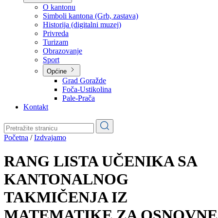
Planovi
Značajni dokumenti
O kantonu
O kantonu
Simboli kantona (Grb, zastava)
Historija (digitalni muzej)
Privreda
Turizam
Obrazovanje
Sport
Općine
Grad Goražde
Foča-Ustikolina
Pale-Prača
Kontakt
Početna
/
Izdvajamo
RANG LISTA UČENIKA SA
KANTONALNOG