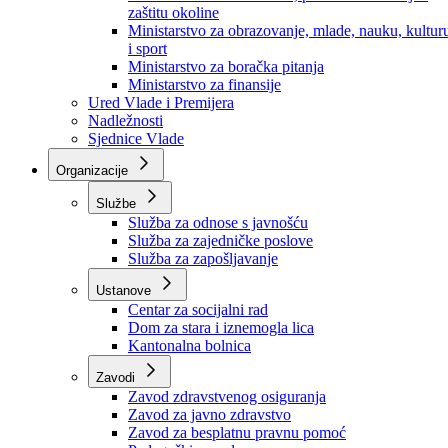
Ministarstvo za socijalnu politiku, zdravstvo,
raseljena lica i izbjeglice
Ministarstvo za urbanizam, prostorno uređenje i
zaštitu okoline
Ministarstvo za obrazovanje, mlade, nauku, kultur
i sport
Ministarstvo za boračka pitanja
Ministarstvo za finansije
Ured Vlade i Premijera
Nadležnosti
Sjednice Vlade
Organizacije
Službe
Služba za odnose s javnošću
Služba za zajedničke poslove
Služba za zapošljavanje
Ustanove
Centar za socijalni rad
Dom za stara i iznemogla lica
Kantonalna bolnica
Zavodi