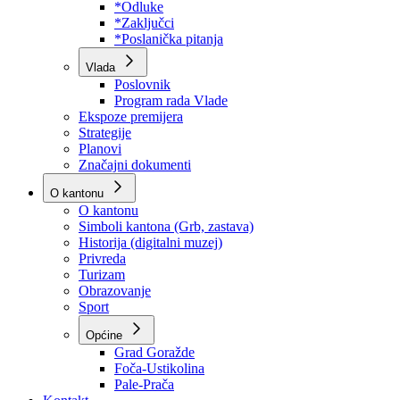
Program rada Skupštine
Budžet 2026
Zakoni
*Odluke
*Zaključci
*Poslanička pitanja
Vlada
Poslovnik
Program rada Vlade
Ekspoze premijera
Strategije
Planovi
Značajni dokumenti
O kantonu
O kantonu
Simboli kantona (Grb, zastava)
Historija (digitalni muzej)
Privreda
Turizam
Obrazovanje
Sport
Općine