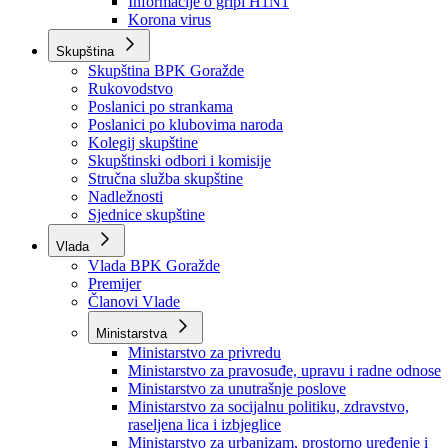
Izvještajno prognozna služba Ministarstva privrede
Izvještaj o radu
Izvještaj OC Uprave
Informacije o gripi H1N1
Korona virus
Skupština
Skupština BPK Goražde
Rukovodstvo
Poslanici po strankama
Poslanici po klubovima naroda
Kolegij skupštine
Skupštinski odbori i komisije
Stručna služba skupštine
Nadležnosti
Sjednice skupštine
Vlada
Vlada BPK Goražde
Premijer
Članovi Vlade
Ministarstva
Ministarstvo za privredu
Ministarstvo za pravosuđe, upravu i radne odnose
Ministarstvo za unutrašnje poslove