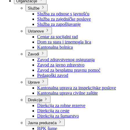
Nadležnosti
Sjednice Vlade
Organizacije
Službe
Služba za odnose s javnošću
Služba za zajedničke poslove
Služba za zapošljavanje
Ustanove
Centar za socijalni rad
Dom za stara i iznemogla lica
Kantonalna bolnica
Zavodi
Zavod zdravstvenog osiguranja
Zavod za javno zdravstvo
Zavod za besplatnu pravnu pomoć
Pedagoški zavod
Uprave
Kantonalna uprava za inspekcijske poslove
Kantonalna uprava civilne zaštite
Direkcije
Direkcija za robne rezerve
Direkcija za ceste