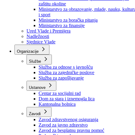
Ministarstvo za socijalnu politiku, zdravstvo,
raseljena lica i izbjeglice
Ministarstvo za urbanizam, prostorno uređenje i
zaštitu okoline
Ministarstvo za obrazovanje, mlade, nauku, kultur
i sport
Ministarstvo za boračka pitanja
Ministarstvo za finansije
Ured Vlade i Premijera
Nadležnosti
Sjednice Vlade
Organizacije
Službe
Služba za odnose s javnošću
Služba za zajedničke poslove
Služba za zapošljavanje
Ustanove
Centar za socijalni rad
Dom za stara i iznemogla lica
Kantonalna bolnica
Zavodi