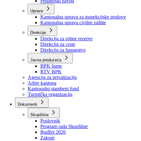
Zavod zdravstvenog osiguranja
Zavod za javno zdravstvo
Zavod za besplatnu pravnu pomoć
Pedagoški zavod
Uprave
Kantonalna uprava za inspekcijske poslove
Kantonalna uprava civilne zaštite
Direkcije
Direkcija za robne rezerve
Direkcija za ceste
Direkcija za šumarstvo
Javna preduzeća
BPK šume
RTV BPK
Agencija za privatizaciju
Arhiv kantona
Kantonalni stambeni fond
Turistička organizacija
Dokumenti
Skupština
Poslovnik