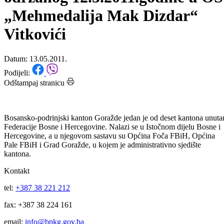
takmičenja iz informatike,
održanog 12.5.2011.godine u OŠ
„Mehmedalija Mak Dizdar“
Vitkovići
Datum: 13.05.2011.
Podijeli:
Odštampaj stranicu