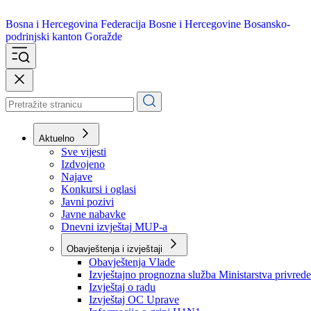
Bosna i Hercegovina
Federacija Bosne i Hercegovine
Bosansko-
podrinjski kanton Goražde
Aktuelno
Sve vijesti
Izdvojeno
Najave
Konkursi i oglasi
Javni pozivi
Javne nabavke
Dnevni izvještaj MUP-a
Obavještenja i izvještaji
Obavještenja Vlade