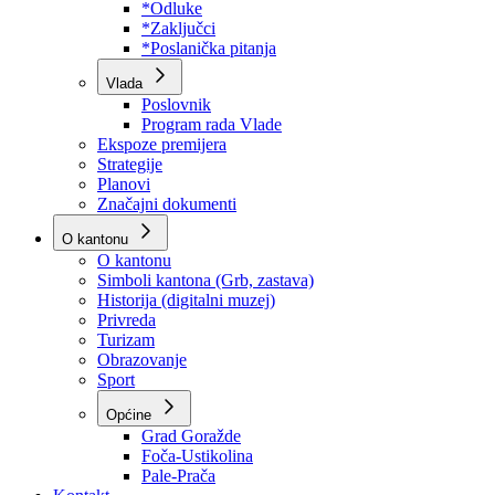
Program rada Skupštine
Budžet 2026
Zakoni
*Odluke
*Zaključci
*Poslanička pitanja
Vlada
Poslovnik
Program rada Vlade
Ekspoze premijera
Strategije
Planovi
Značajni dokumenti
O kantonu
O kantonu
Simboli kantona (Grb, zastava)
Historija (digitalni muzej)
Privreda
Turizam
Obrazovanje
Sport
Općine