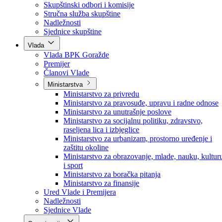
Poslanici po strankama
Poslanici po klubovima naroda
Kolegij skupštine
Skupštinski odbori i komisije
Stručna služba skupštine
Nadležnosti
Sjednice skupštine
Vlada
Vlada BPK Goražde
Premijer
Članovi Vlade
Ministarstva
Ministarstvo za privredu
Ministarstvo za pravosuđe, upravu i radne odnose
Ministarstvo za unutrašnje poslove
Ministarstvo za socijalnu politiku, zdravstvo,
raseljena lica i izbjeglice
Ministarstvo za urbanizam, prostorno uređenje i
zaštitu okoline
Ministarstvo za obrazovanje, mlade, nauku, kultur
i sport
Ministarstvo za boračka pitanja
Ministarstvo za finansije
Ured Vlade i Premijera