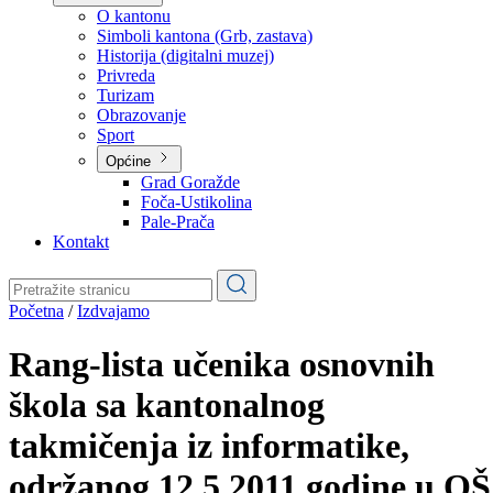
Planovi
Značajni dokumenti
O kantonu
O kantonu
Simboli kantona (Grb, zastava)
Historija (digitalni muzej)
Privreda
Turizam
Obrazovanje
Sport
Općine
Grad Goražde
Foča-Ustikolina
Pale-Prača
Kontakt
Početna
/
Izdvajamo
Rang-lista učenika osnovnih
škola sa kantonalnog