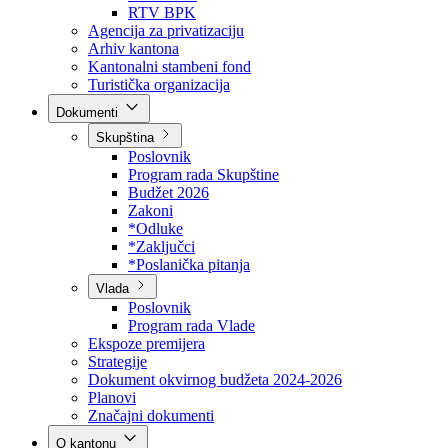
Direkcija za šumarstvo
Javna preduzeća
BPK šume
RTV BPK
Agencija za privatizaciju
Arhiv kantona
Kantonalni stambeni fond
Turistička organizacija
Dokumenti
Skupština
Poslovnik
Program rada Skupštine
Budžet 2026
Zakoni
*Odluke
*Zaključci
*Poslanička pitanja
Vlada
Poslovnik
Program rada Vlade
Ekspoze premijera
Strategije
Dokument okvirnog budžeta 2024-2026