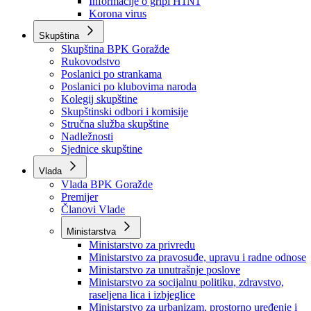
Izvještajno prognozna služba Ministarstva privrede
Izvještaj o radu
Izvještaj OC Uprave
Informacije o gripi H1N1
Korona virus
Skupština
Skupština BPK Goražde
Rukovodstvo
Poslanici po strankama
Poslanici po klubovima naroda
Kolegij skupštine
Skupštinski odbori i komisije
Stručna služba skupštine
Nadležnosti
Sjednice skupštine
Vlada
Vlada BPK Goražde
Premijer
Članovi Vlade
Ministarstva
Ministarstvo za privredu
Ministarstvo za pravosuđe, upravu i radne odnose
Ministarstvo za unutrašnje poslove