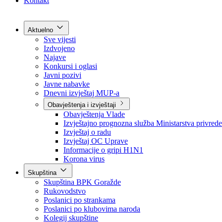
Grad Goražde
Foča-Ustikolina
Pale-Prača
Kontakt
Aktuelno
Sve vijesti
Izdvojeno
Najave
Konkursi i oglasi
Javni pozivi
Javne nabavke
Dnevni izvještaj MUP-a
Obavještenja i izvještaji
Obavještenja Vlade
Izvještajno prognozna služba Ministarstva privrede
Izvještaj o radu
Izvještaj OC Uprave
Informacije o gripi H1N1
Korona virus
Skupština
Skupština BPK Goražde
Rukovodstvo