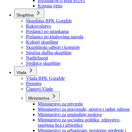
Izvještajno prognozna služba Ministarstva privrede
Izvještaj o radu
Izvještaj OC Uprave
Informacije o gripi H1N1
Korona virus
Skupština
Skupština BPK Goražde
Rukovodstvo
Poslanici po strankama
Poslanici po klubovima naroda
Kolegij skupštine
Skupštinski odbori i komisije
Stručna služba skupštine
Nadležnosti
Sjednice skupštine
Vlada
Vlada BPK Goražde
Premijer
Članovi Vlade
Ministarstva
Ministarstvo za privredu
Ministarstvo za pravosuđe, upravu i radne odnose
Ministarstvo za unutrašnje poslove