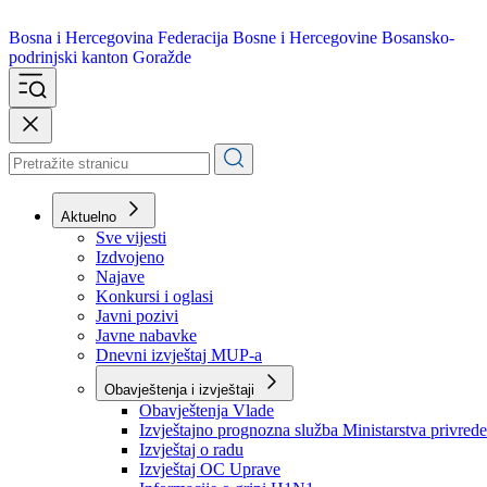
Bosna i Hercegovina
Federacija Bosne i Hercegovine
Bosansko-
podrinjski kanton Goražde
Aktuelno
Sve vijesti
Izdvojeno
Najave
Konkursi i oglasi
Javni pozivi
Javne nabavke
Dnevni izvještaj MUP-a
Obavještenja i izvještaji
Obavještenja Vlade