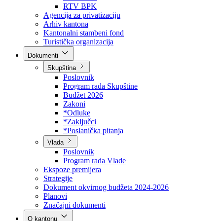
Direkcija za šumarstvo
Javna preduzeća
BPK šume
RTV BPK
Agencija za privatizaciju
Arhiv kantona
Kantonalni stambeni fond
Turistička organizacija
Dokumenti
Skupština
Poslovnik
Program rada Skupštine
Budžet 2026
Zakoni
*Odluke
*Zaključci
*Poslanička pitanja
Vlada
Poslovnik
Program rada Vlade
Ekspoze premijera
Strategije
Dokument okvirnog budžeta 2024-2026