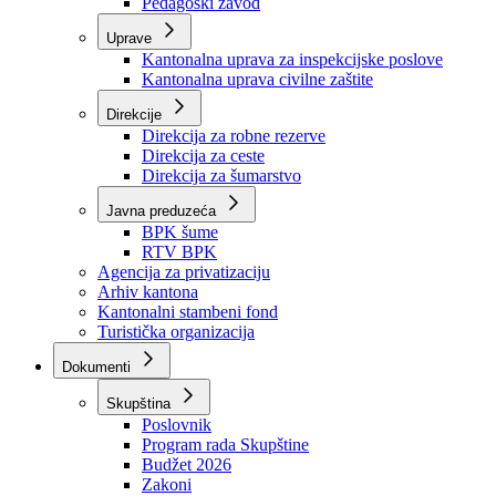
Zavod zdravstvenog osiguranja
Zavod za javno zdravstvo
Zavod za besplatnu pravnu pomoć
Pedagoški zavod
Uprave
Kantonalna uprava za inspekcijske poslove
Kantonalna uprava civilne zaštite
Direkcije
Direkcija za robne rezerve
Direkcija za ceste
Direkcija za šumarstvo
Javna preduzeća
BPK šume
RTV BPK
Agencija za privatizaciju
Arhiv kantona
Kantonalni stambeni fond
Turistička organizacija
Dokumenti
Skupština
Poslovnik