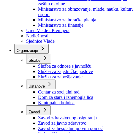
Ministarstvo za socijalnu politiku, zdravstvo,
raseljena lica i izbjeglice
Ministarstvo za urbanizam, prostorno uređenje i
zaštitu okoline
Ministarstvo za obrazovanje, mlade, nauku, kultur
i sport
Ministarstvo za boračka pitanja
Ministarstvo za finansije
Ured Vlade i Premijera
Nadležnosti
Sjednice Vlade
Organizacije
Službe
Služba za odnose s javnošću
Služba za zajedničke poslove
Služba za zapošljavanje
Ustanove
Centar za socijalni rad
Dom za stara i iznemogla lica
Kantonalna bolnica
Zavodi