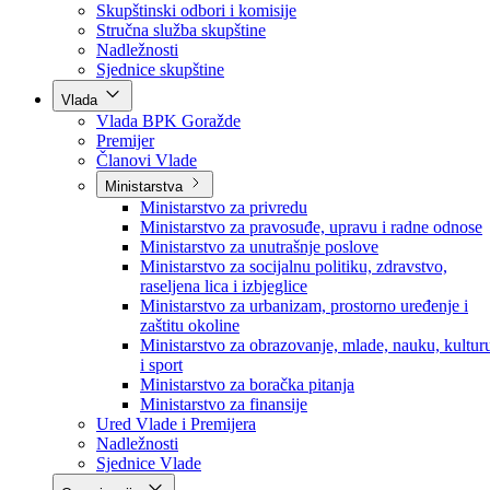
Poslanici po strankama
Poslanici po klubovima naroda
Kolegij skupštine
Skupštinski odbori i komisije
Stručna služba skupštine
Nadležnosti
Sjednice skupštine
Vlada
Vlada BPK Goražde
Premijer
Članovi Vlade
Ministarstva
Ministarstvo za privredu
Ministarstvo za pravosuđe, upravu i radne odnose
Ministarstvo za unutrašnje poslove
Ministarstvo za socijalnu politiku, zdravstvo,
raseljena lica i izbjeglice
Ministarstvo za urbanizam, prostorno uređenje i
zaštitu okoline
Ministarstvo za obrazovanje, mlade, nauku, kultur
i sport
Ministarstvo za boračka pitanja
Ministarstvo za finansije
Ured Vlade i Premijera