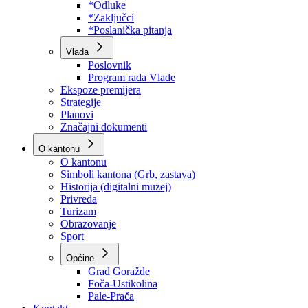
Program rada Skupštine
Budžet 2026
Zakoni
*Odluke
*Zaključci
*Poslanička pitanja
Vlada
Poslovnik
Program rada Vlade
Ekspoze premijera
Strategije
Planovi
Značajni dokumenti
O kantonu
O kantonu
Simboli kantona (Grb, zastava)
Historija (digitalni muzej)
Privreda
Turizam
Obrazovanje
Sport
Općine