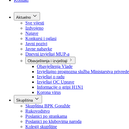
Grad Goražde
Foča-Ustikolina
Pale-Prača
Kontakt
Aktuelno
Sve vijesti
Izdvojeno
Najave
Konkursi i oglasi
Javni pozivi
Javne nabavke
Dnevni izvještaj MUP-a
Obavještenja i izvještaji
Obavještenja Vlade
Izvještajno prognozna služba Ministarstva privrede
Izvještaj o radu
Izvještaj OC Uprave
Informacije o gripi H1N1
Korona virus
Skupština
Skupština BPK Goražde
Rukovodstvo