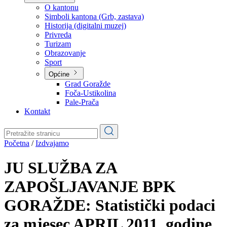
Planovi
Značajni dokumenti
O kantonu
O kantonu
Simboli kantona (Grb, zastava)
Historija (digitalni muzej)
Privreda
Turizam
Obrazovanje
Sport
Općine
Grad Goražde
Foča-Ustikolina
Pale-Prača
Kontakt
Početna
/
Izdvajamo
JU SLUŽBA ZA
ZAPOŠLJAVANJE BPK