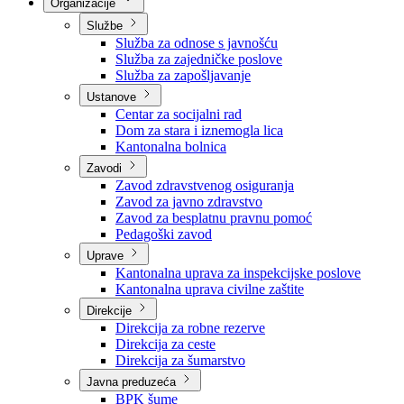
Nadležnosti
Sjednice Vlade
Organizacije
Službe
Služba za odnose s javnošću
Služba za zajedničke poslove
Služba za zapošljavanje
Ustanove
Centar za socijalni rad
Dom za stara i iznemogla lica
Kantonalna bolnica
Zavodi
Zavod zdravstvenog osiguranja
Zavod za javno zdravstvo
Zavod za besplatnu pravnu pomoć
Pedagoški zavod
Uprave
Kantonalna uprava za inspekcijske poslove
Kantonalna uprava civilne zaštite
Direkcije
Direkcija za robne rezerve
Direkcija za ceste