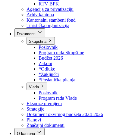
Direkcija za šumarstvo
Javna preduzeća
BPK šume
RTV BPK
Agencija za privatizaciju
Arhiv kantona
Kantonalni stambeni fond
Turistička organizacija
Dokumenti
Skupština
Poslovnik
Program rada Skupštine
Budžet 2026
Zakoni
*Odluke
*Zaključci
*Poslanička pitanja
Vlada
Poslovnik
Program rada Vlade
Ekspoze premijera
Strategije
Dokument okvirnog budžeta 2024-2026