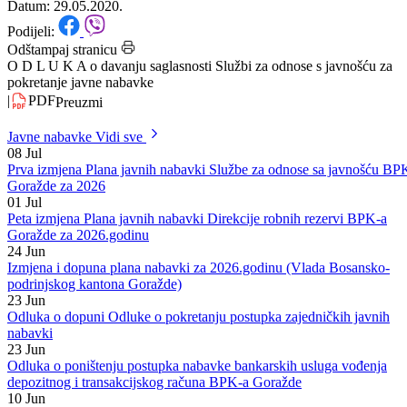
pokretanje javne nabavke
Datum: 29.05.2020.
Podijeli:
Odštampaj stranicu
O D L U K A o davanju saglasnosti Službi za odnose s javnošću za
pokretanje javne nabavke
|
PDF
Preuzmi
Javne nabavke
Vidi sve
08
Jul
Prva izmjena Plana javnih nabavki Službe za odnose sa javnošću BP
Goražde za 2026
01
Jul
Peta izmjena Plana javnih nabavki Direkcije robnih rezervi BPK-a
Goražde za 2026.godinu
24
Jun
Izmjena i dopuna plana nabavki za 2026.godinu (Vlada Bosansko-
podrinjskog kantona Goražde)
23
Jun
Odluka o dopuni Odluke o pokretanju postupka zajedničkih javnih
nabavki
23
Jun