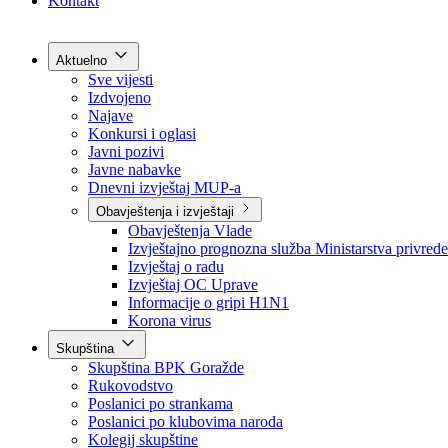
Grad Goražde
Foča-Ustikolina
Pale-Prača
Kontakt
Aktuelno
Sve vijesti
Izdvojeno
Najave
Konkursi i oglasi
Javni pozivi
Javne nabavke
Dnevni izvještaj MUP-a
Obavještenja i izvještaji
Obavještenja Vlade
Izvještajno prognozna služba Ministarstva privrede
Izvještaj o radu
Izvještaj OC Uprave
Informacije o gripi H1N1
Korona virus
Skupština
Skupština BPK Goražde
Rukovodstvo