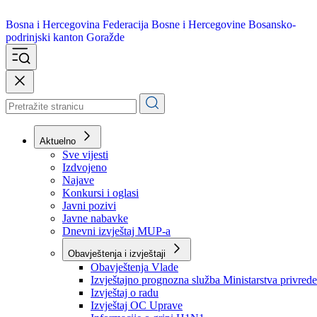
Bosna i Hercegovina
Federacija Bosne i Hercegovine
Bosansko-
podrinjski kanton Goražde
Aktuelno
Sve vijesti
Izdvojeno
Najave
Konkursi i oglasi
Javni pozivi
Javne nabavke
Dnevni izvještaj MUP-a
Obavještenja i izvještaji
Obavještenja Vlade