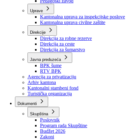
Zavod zdravstvenog osiguranja
Zavod za javno zdravstvo
Zavod za besplatnu pravnu pomoć
Pedagoški zavod
Uprave
Kantonalna uprava za inspekcijske poslove
Kantonalna uprava civilne zaštite
Direkcije
Direkcija za robne rezerve
Direkcija za ceste
Direkcija za šumarstvo
Javna preduzeća
BPK šume
RTV BPK
Agencija za privatizaciju
Arhiv kantona
Kantonalni stambeni fond
Turistička organizacija
Dokumenti
Skupština
Poslovnik