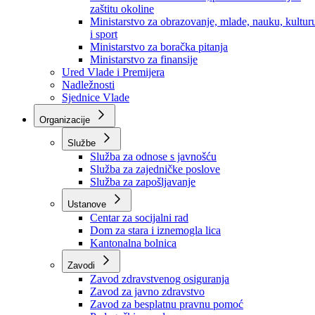
Ministarstvo za socijalnu politiku, zdravstvo,
raseljena lica i izbjeglice
Ministarstvo za urbanizam, prostorno uređenje i
zaštitu okoline
Ministarstvo za obrazovanje, mlade, nauku, kultur
i sport
Ministarstvo za boračka pitanja
Ministarstvo za finansije
Ured Vlade i Premijera
Nadležnosti
Sjednice Vlade
Organizacije
Službe
Služba za odnose s javnošću
Služba za zajedničke poslove
Služba za zapošljavanje
Ustanove
Centar za socijalni rad
Dom za stara i iznemogla lica
Kantonalna bolnica
Zavodi