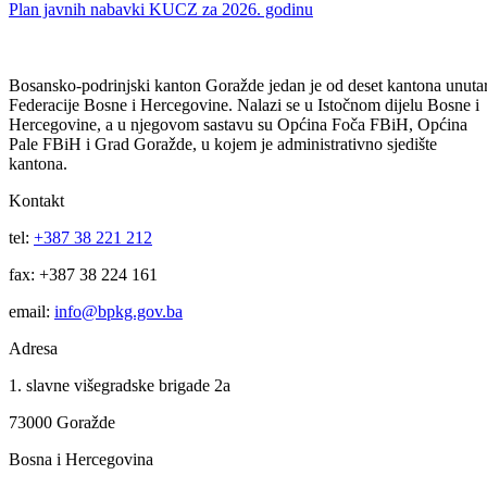
Odluka o poništenju postupka nabavke bankarskih usluga vođenja
depozitnog i transakcijskog računa BPK-a Goražde
10
Jun
Plan javnih nabavki KUCZ za 2026. godinu