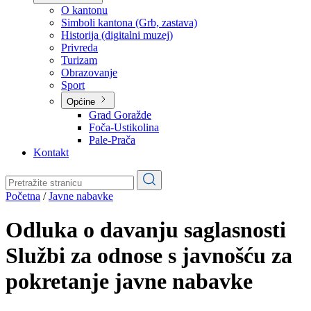
Planovi
Značajni dokumenti
O kantonu
O kantonu
Simboli kantona (Grb, zastava)
Historija (digitalni muzej)
Privreda
Turizam
Obrazovanje
Sport
Općine
Grad Goražde
Foča-Ustikolina
Pale-Prača
Kontakt
Početna
/
Javne nabavke
Odluka o davanju saglasnosti
Službi za odnose s javnošću za