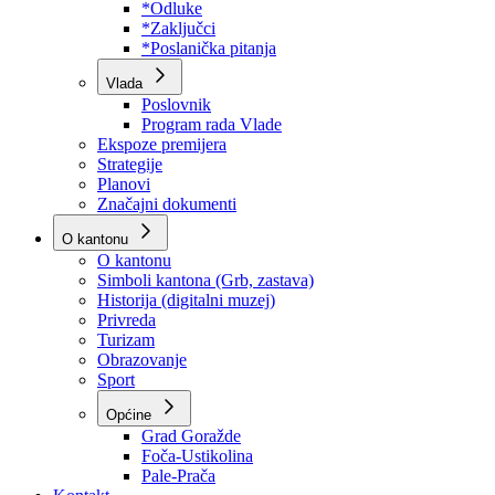
Program rada Skupštine
Budžet 2026
Zakoni
*Odluke
*Zaključci
*Poslanička pitanja
Vlada
Poslovnik
Program rada Vlade
Ekspoze premijera
Strategije
Planovi
Značajni dokumenti
O kantonu
O kantonu
Simboli kantona (Grb, zastava)
Historija (digitalni muzej)
Privreda
Turizam
Obrazovanje
Sport
Općine