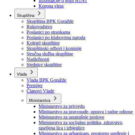
Izvještajno prognozna služba Ministarstva privrede
Izvještaj o radu
Izvještaj OC Uprave
Informacije o gripi H1N1
Korona virus
Skupština
Skupština BPK Goražde
Rukovodstvo
Poslanici po strankama
Poslanici po klubovima naroda
Kolegij skupštine
Skupštinski odbori i komisije
Stručna služba skupštine
Nadležnosti
Sjednice skupštine
Vlada
Vlada BPK Goražde
Premijer
Članovi Vlade
Ministarstva
Ministarstvo za privredu
Ministarstvo za pravosuđe, upravu i radne odnose
Ministarstvo za unutrašnje poslove