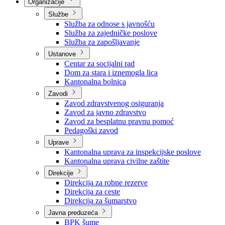
Nadležnosti
Sjednice Vlade
Organizacije
Službe
Služba za odnose s javnošću
Služba za zajedničke poslove
Služba za zapošljavanje
Ustanove
Centar za socijalni rad
Dom za stara i iznemogla lica
Kantonalna bolnica
Zavodi
Zavod zdravstvenog osiguranja
Zavod za javno zdravstvo
Zavod za besplatnu pravnu pomoć
Pedagoški zavod
Uprave
Kantonalna uprava za inspekcijske poslove
Kantonalna uprava civilne zaštite
Direkcije
Direkcija za robne rezerve
Direkcija za ceste