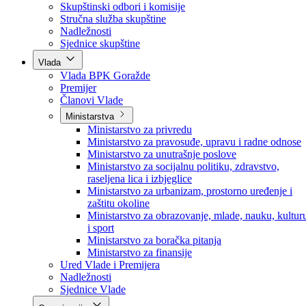
Poslanici po strankama
Poslanici po klubovima naroda
Kolegij skupštine
Skupštinski odbori i komisije
Stručna služba skupštine
Nadležnosti
Sjednice skupštine
Vlada
Vlada BPK Goražde
Premijer
Članovi Vlade
Ministarstva
Ministarstvo za privredu
Ministarstvo za pravosuđe, upravu i radne odnose
Ministarstvo za unutrašnje poslove
Ministarstvo za socijalnu politiku, zdravstvo,
raseljena lica i izbjeglice
Ministarstvo za urbanizam, prostorno uređenje i
zaštitu okoline
Ministarstvo za obrazovanje, mlade, nauku, kultur
i sport
Ministarstvo za boračka pitanja
Ministarstvo za finansije
Ured Vlade i Premijera