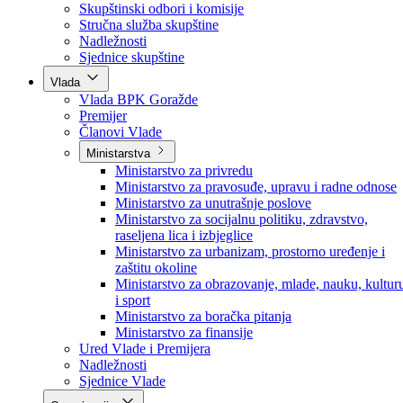
Poslanici po strankama
Poslanici po klubovima naroda
Kolegij skupštine
Skupštinski odbori i komisije
Stručna služba skupštine
Nadležnosti
Sjednice skupštine
Vlada
Vlada BPK Goražde
Premijer
Članovi Vlade
Ministarstva
Ministarstvo za privredu
Ministarstvo za pravosuđe, upravu i radne odnose
Ministarstvo za unutrašnje poslove
Ministarstvo za socijalnu politiku, zdravstvo,
raseljena lica i izbjeglice
Ministarstvo za urbanizam, prostorno uređenje i
zaštitu okoline
Ministarstvo za obrazovanje, mlade, nauku, kultur
i sport
Ministarstvo za boračka pitanja
Ministarstvo za finansije
Ured Vlade i Premijera