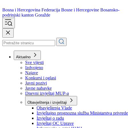
Bosna i Hercegovina
Federacija Bosne i Hercegovine
Bosansko-
podrinjski kanton Goražde
Aktuelno
Sve vijesti
Izdvojeno
Najave
Konkursi i oglasi
Javni pozivi
Javne nabavke
Dnevni izvještaj MUP-a
Obavještenja i izvještaji
Obavještenja Vlade