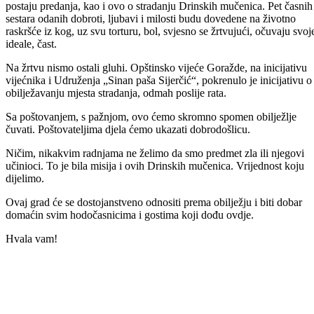
Zločini, stradanja, progoni, muke, patnja, nečovječnost, Goraždanima
Podrinjcima nisu nepoznati. Rane ne uspijevaju zarasti, progromi se
ponavljaju… Priče o izuzetnim herojstvima, u svoj patnji i muci,
postaju predanja, kao i ovo o stradanju Drinskih mučenica. Pet časnih
sestara odanih dobroti, ljubavi i milosti budu dovedene na životno
raskršće iz kog, uz svu torturu, bol, svjesno se žrtvujući, očuvaju svoj
ideale, čast.
Na žrtvu nismo ostali gluhi. Opštinsko vijeće Goražde, na inicijativu
vijećnika i Udruženja „Sinan paša Sijerčić“, pokrenulo je inicijativu o
obilježavanju mjesta stradanja, odmah poslije rata.
Sa poštovanjem, s pažnjom, ovo ćemo skromno spomen obilježlje
čuvati. Poštovateljima djela ćemo ukazati dobrodošlicu.
Ničim, nikakvim radnjama ne želimo da smo predmet zla ili njegovi
učinioci. To je bila misija i ovih Drinskih mučenica. Vrijednost koju
dijelimo.
Ovaj grad će se dostojanstveno odnositi prema obilježju i biti dobar
domaćin svim hodočasnicima i gostima koji dođu ovdje.
Hvala vam!