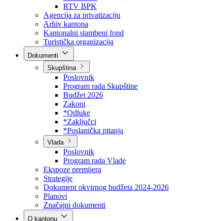
Direkcija za šumarstvo
Javna preduzeća
BPK šume
RTV BPK
Agencija za privatizaciju
Arhiv kantona
Kantonalni stambeni fond
Turistička organizacija
Dokumenti
Skupština
Poslovnik
Program rada Skupštine
Budžet 2026
Zakoni
*Odluke
*Zaključci
*Poslanička pitanja
Vlada
Poslovnik
Program rada Vlade
Ekspoze premijera
Strategije
Dokument okvirnog budžeta 2024-2026