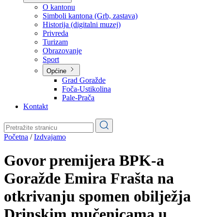
Planovi
Značajni dokumenti
O kantonu
O kantonu
Simboli kantona (Grb, zastava)
Historija (digitalni muzej)
Privreda
Turizam
Obrazovanje
Sport
Općine
Grad Goražde
Foča-Ustikolina
Pale-Prača
Kontakt
Početna
/
Izdvajamo
Govor premijera BPK-a
Goražde Emira Frašta na