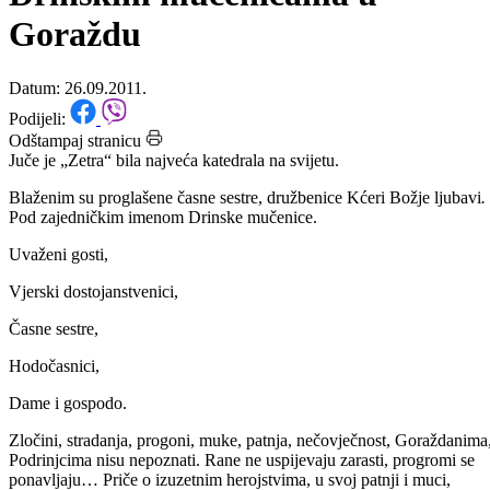
otkrivanju spomen obilježja
Drinskim mučenicama u
Goraždu
Datum: 26.09.2011.
Podijeli:
Odštampaj stranicu
Juče je „Zetra“ bila najveća katedrala na svijetu.
Blaženim su proglašene časne sestre, družbenice Kćeri Božje ljubavi
.
Pod zajedničkim imenom Drinske mučenice.
Uvaženi gosti,
Vjerski dostojanstvenici,
Časne sestre,
Hodočasnici,
Dame i gospodo.