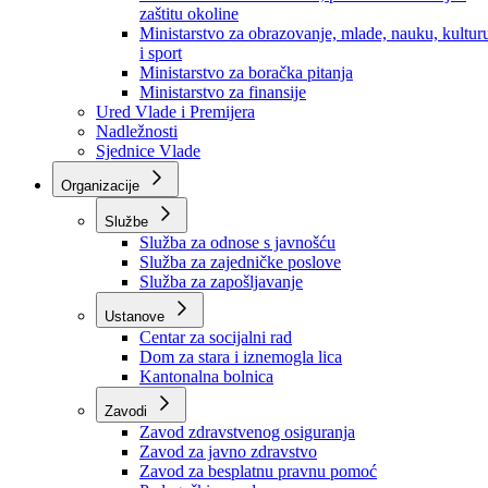
Ministarstvo za socijalnu politiku, zdravstvo,
raseljena lica i izbjeglice
Ministarstvo za urbanizam, prostorno uređenje i
zaštitu okoline
Ministarstvo za obrazovanje, mlade, nauku, kultur
i sport
Ministarstvo za boračka pitanja
Ministarstvo za finansije
Ured Vlade i Premijera
Nadležnosti
Sjednice Vlade
Organizacije
Službe
Služba za odnose s javnošću
Služba za zajedničke poslove
Služba za zapošljavanje
Ustanove
Centar za socijalni rad
Dom za stara i iznemogla lica
Kantonalna bolnica
Zavodi