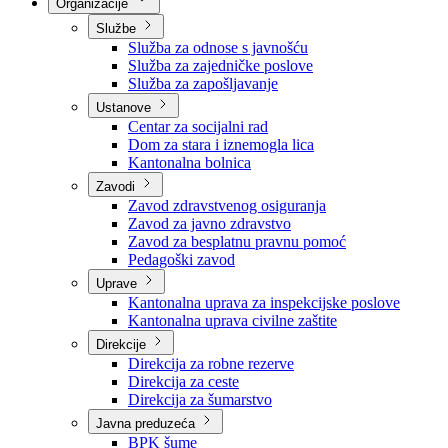
Nadležnosti
Sjednice Vlade
Organizacije
Službe
Služba za odnose s javnošću
Služba za zajedničke poslove
Služba za zapošljavanje
Ustanove
Centar za socijalni rad
Dom za stara i iznemogla lica
Kantonalna bolnica
Zavodi
Zavod zdravstvenog osiguranja
Zavod za javno zdravstvo
Zavod za besplatnu pravnu pomoć
Pedagoški zavod
Uprave
Kantonalna uprava za inspekcijske poslove
Kantonalna uprava civilne zaštite
Direkcije
Direkcija za robne rezerve
Direkcija za ceste