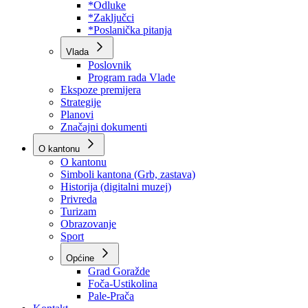
Program rada Skupštine
Budžet 2026
Zakoni
*Odluke
*Zaključci
*Poslanička pitanja
Vlada
Poslovnik
Program rada Vlade
Ekspoze premijera
Strategije
Planovi
Značajni dokumenti
O kantonu
O kantonu
Simboli kantona (Grb, zastava)
Historija (digitalni muzej)
Privreda
Turizam
Obrazovanje
Sport
Općine