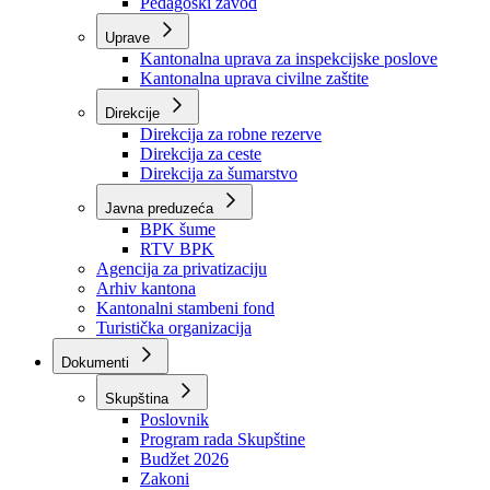
Zavod zdravstvenog osiguranja
Zavod za javno zdravstvo
Zavod za besplatnu pravnu pomoć
Pedagoški zavod
Uprave
Kantonalna uprava za inspekcijske poslove
Kantonalna uprava civilne zaštite
Direkcije
Direkcija za robne rezerve
Direkcija za ceste
Direkcija za šumarstvo
Javna preduzeća
BPK šume
RTV BPK
Agencija za privatizaciju
Arhiv kantona
Kantonalni stambeni fond
Turistička organizacija
Dokumenti
Skupština
Poslovnik