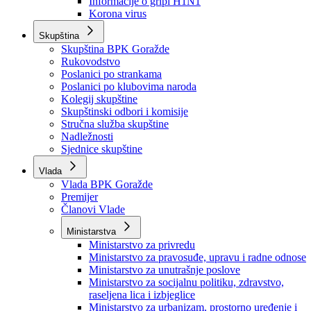
Izvještajno prognozna služba Ministarstva privrede
Izvještaj o radu
Izvještaj OC Uprave
Informacije o gripi H1N1
Korona virus
Skupština
Skupština BPK Goražde
Rukovodstvo
Poslanici po strankama
Poslanici po klubovima naroda
Kolegij skupštine
Skupštinski odbori i komisije
Stručna služba skupštine
Nadležnosti
Sjednice skupštine
Vlada
Vlada BPK Goražde
Premijer
Članovi Vlade
Ministarstva
Ministarstvo za privredu
Ministarstvo za pravosuđe, upravu i radne odnose
Ministarstvo za unutrašnje poslove