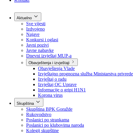
Grad Goražde
Foča-Ustikolina
Pale-Prača
Kontakt
Aktuelno
Sve vijesti
Izdvojeno
Najave
Konkursi i oglasi
Javni pozivi
Javne nabavke
Dnevni izvještaj MUP-a
Obavještenja i izvještaji
Obavještenja Vlade
Izvještajno prognozna služba Ministarstva privrede
Izvještaj o radu
Izvještaj OC Uprave
Informacije o gripi H1N1
Korona virus
Skupština
Skupština BPK Goražde
Rukovodstvo