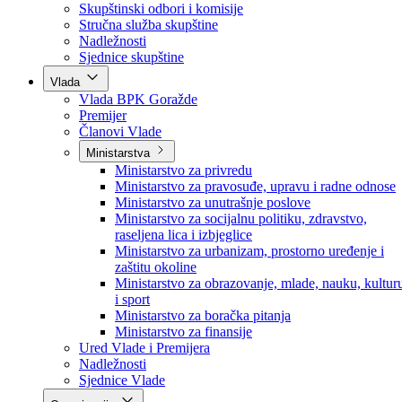
Poslanici po strankama
Poslanici po klubovima naroda
Kolegij skupštine
Skupštinski odbori i komisije
Stručna služba skupštine
Nadležnosti
Sjednice skupštine
Vlada
Vlada BPK Goražde
Premijer
Članovi Vlade
Ministarstva
Ministarstvo za privredu
Ministarstvo za pravosuđe, upravu i radne odnose
Ministarstvo za unutrašnje poslove
Ministarstvo za socijalnu politiku, zdravstvo,
raseljena lica i izbjeglice
Ministarstvo za urbanizam, prostorno uređenje i
zaštitu okoline
Ministarstvo za obrazovanje, mlade, nauku, kultur
i sport
Ministarstvo za boračka pitanja
Ministarstvo za finansije
Ured Vlade i Premijera