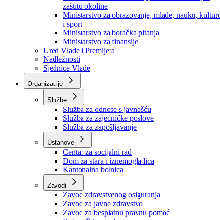
Ministarstvo za socijalnu politiku, zdravstvo,
raseljena lica i izbjeglice
Ministarstvo za urbanizam, prostorno uređenje i
zaštitu okoline
Ministarstvo za obrazovanje, mlade, nauku, kultur
i sport
Ministarstvo za boračka pitanja
Ministarstvo za finansije
Ured Vlade i Premijera
Nadležnosti
Sjednice Vlade
Organizacije
Službe
Služba za odnose s javnošću
Služba za zajedničke poslove
Služba za zapošljavanje
Ustanove
Centar za socijalni rad
Dom za stara i iznemogla lica
Kantonalna bolnica
Zavodi