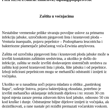
Podijeli:
Odštampaj stranicu
PRIPREMA:Sadeta Ahmetović, dipl.ing.poljoprivrede
Zaštita u voćnjacima
Nestabilne vremenske prilike stvaraju povoljne uslove za primarnu
infekciju jabuke, uzročnikom pjegavosti lista i krastavosti ploda –
Venturia inaequalis, pojavu pepelnice – Podosphaera leucotricha i
bakteriozne plamenjače jabučastog voća-Erwinia amylovora.
Zaštita od uzročnika pjegavosti lista i krastavosti ploda jabuke može s
izvršiti kontaktnim zaštitnim sredstvima, a ukoliko je došlo do
infekcije, zaštita se može izvršiti dodavanjem sistemičnih sredstva za
zaštitu koji pored krastavosti lista i ploda, štite jabuku i od pepelnice.
Izboji inficirani pepelnicom mogu se mehanički odstraniti i iznijeti iz
voćnjaka.
Ukoliko se u nasadima uoči pojava mladara u obliku „pastirskog
štapa“, sušenje listova, pojava bakterijskog eksudata, potrebno je
izvršiti mehaničko uklanjanje inficiranih dijelova i to: rezom 30 cm