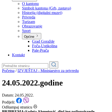
Planovi
Značajni dokumenti
O kantonu
O kantonu
Simboli kantona (Grb, zastava)
Historija (digitalni muzej)
Privreda
Turizam
Obrazovanje
Sport
Općine
Grad Goražde
Foča-Ustikolina
Pale-Prača
Kontakt
Početna
/
IZVJEŠTAJ - Ministarstvo za privredu
24.05.2022.godine
Datum: 24.05.2022.