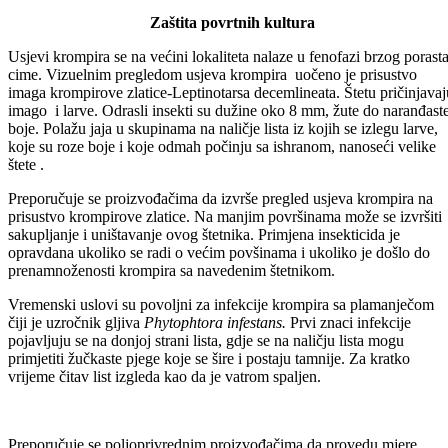
ispod mjesta zaraze prema zdravom tkivu kod jabuke, odnosno 50 cm
kod kruške i dunje. Odstranjene biljne dijelove iznijeti iz voćnjaka, ala
dezinfikovati, a rane nastale pri rezidbi premazati voćarskim voskom.
Zaštita povrtnih kultura
Usjevi krompira se na većini lokaliteta nalaze u fenofazi brzog porast
cime. Vizuelnim pregledom usjeva krompira uočeno je prisustvo
imaga krompirove zlatice-Leptinotarsa decemlineata. Štetu pričinjavaj
imago i larve. Odrasli insekti su dužine oko 8 mm, žute do naranđast
boje. Polažu jaja u skupinama na naličje lista iz kojih se izlegu larve,
koje su roze boje i koje odmah počinju sa ishranom, nanoseći velike
štete .
Preporučuje se proizvođačima da izvrše pregled usjeva krompira na
prisustvo krompirove zlatice. Na manjim površinama može se izvršiti
sakupljanje i uništavanje ovog štetnika. Primjena insekticida je
opravdana ukoliko se radi o većim povšinama i ukoliko je došlo do
prenamnoženosti krompira sa navedenim štetnikom.
Vremenski uslovi su povoljni za infekcije krompira sa plamanječom
čiji je uzročnik gljiva
Phytophtora infestans.
Prvi znaci infekcije
pojavljuju se na donjoj strani lista, gdje se na naličju lista mogu
primjetiti žučkaste pjege koje se šire i postaju tamnije. Za kratko
vrijeme čitav list izgleda kao da je vatrom spaljen.