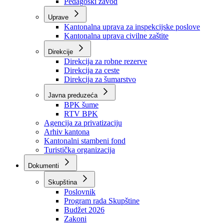
Zavod zdravstvenog osiguranja
Zavod za javno zdravstvo
Zavod za besplatnu pravnu pomoć
Pedagoški zavod
Uprave
Kantonalna uprava za inspekcijske poslove
Kantonalna uprava civilne zaštite
Direkcije
Direkcija za robne rezerve
Direkcija za ceste
Direkcija za šumarstvo
Javna preduzeća
BPK šume
RTV BPK
Agencija za privatizaciju
Arhiv kantona
Kantonalni stambeni fond
Turistička organizacija
Dokumenti
Skupština
Poslovnik