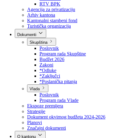
Direkcija za šumarstvo
Javna preduzeća
BPK šume
RTV BPK
Agencija za privatizaciju
Arhiv kantona
Kantonalni stambeni fond
Turistička organizacija
Dokumenti
Skupština
Poslovnik
Program rada Skupštine
Budžet 2026
Zakoni
*Odluke
*Zaključci
*Poslanička pitanja
Vlada
Poslovnik
Program rada Vlade
Ekspoze premijera
Strategije
Dokument okvirnog budžeta 2024-2026