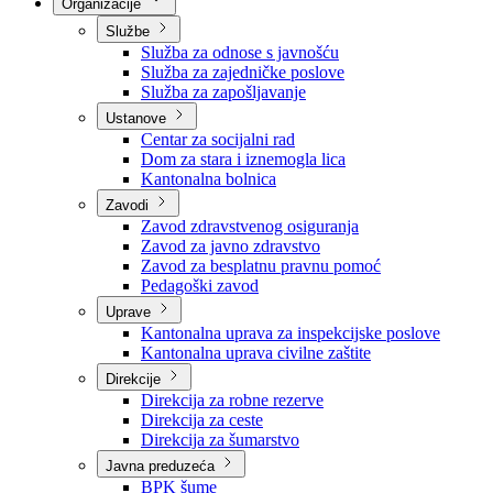
Nadležnosti
Sjednice Vlade
Organizacije
Službe
Služba za odnose s javnošću
Služba za zajedničke poslove
Služba za zapošljavanje
Ustanove
Centar za socijalni rad
Dom za stara i iznemogla lica
Kantonalna bolnica
Zavodi
Zavod zdravstvenog osiguranja
Zavod za javno zdravstvo
Zavod za besplatnu pravnu pomoć
Pedagoški zavod
Uprave
Kantonalna uprava za inspekcijske poslove
Kantonalna uprava civilne zaštite
Direkcije
Direkcija za robne rezerve
Direkcija za ceste