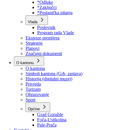
Program rada Skupštine
Budžet 2026
Zakoni
*Odluke
*Zaključci
*Poslanička pitanja
Vlada
Poslovnik
Program rada Vlade
Ekspoze premijera
Strategije
Planovi
Značajni dokumenti
O kantonu
O kantonu
Simboli kantona (Grb, zastava)
Historija (digitalni muzej)
Privreda
Turizam
Obrazovanje
Sport
Općine