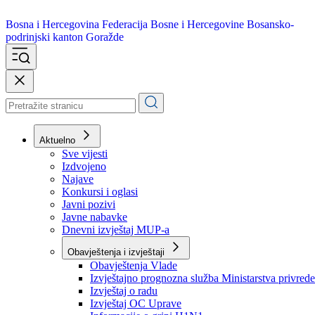
Bosna i Hercegovina
Federacija Bosne i Hercegovine
Bosansko-
podrinjski kanton Goražde
Aktuelno
Sve vijesti
Izdvojeno
Najave
Konkursi i oglasi
Javni pozivi
Javne nabavke
Dnevni izvještaj MUP-a
Obavještenja i izvještaji
Obavještenja Vlade