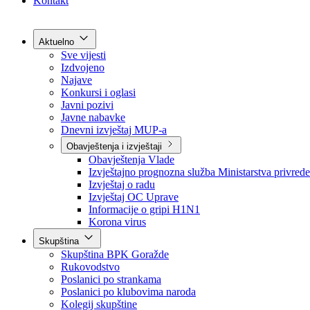
Grad Goražde
Foča-Ustikolina
Pale-Prača
Kontakt
Aktuelno
Sve vijesti
Izdvojeno
Najave
Konkursi i oglasi
Javni pozivi
Javne nabavke
Dnevni izvještaj MUP-a
Obavještenja i izvještaji
Obavještenja Vlade
Izvještajno prognozna služba Ministarstva privrede
Izvještaj o radu
Izvještaj OC Uprave
Informacije o gripi H1N1
Korona virus
Skupština
Skupština BPK Goražde
Rukovodstvo