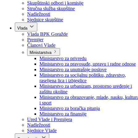
Poslanici po strankama
Poslanici po klubovima naroda
Kolegij skupštine
Skupštinski odbori i komisije
Stručna služba skupštine
Nadležnosti
Sjednice skupštine
Vlada
Vlada BPK Goražde
Premijer
Članovi Vlade
Ministarstva
Ministarstvo za privredu
Ministarstvo za pravosuđe, upravu i radne odnose
Ministarstvo za unutrašnje poslove
Ministarstvo za socijalnu politiku, zdravstvo,
raseljena lica i izbjeglice
Ministarstvo za urbanizam, prostorno uređenje i
zaštitu okoline
Ministarstvo za obrazovanje, mlade, nauku, kultur
i sport
Ministarstvo za boračka pitanja
Ministarstvo za finansije
Ured Vlade i Premijera