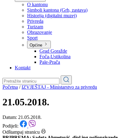
Planovi
Značajni dokumenti
O kantonu
O kantonu
Simboli kantona (Grb, zastava)
Historija (digitalni muzej)
Privreda
Turizam
Obrazovanje
Sport
Općine
Grad Goražde
Foča-Ustikolina
Pale-Prača
Kontakt
Početna
/
IZVJEŠTAJ - Ministarstvo za privredu
21.05.2018.
Datum: 21.05.2018.