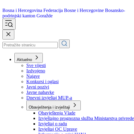
Bosna i Hercegovina
Federacija Bosne i Hercegovine
Bosansko-
podrinjski kanton Goražde
Aktuelno
Sve vijesti
Izdvojeno
Najave
Konkursi i oglasi
Javni pozivi
Javne nabavke
Dnevni izvještaj MUP-a
Obavještenja i izvještaji
Obavještenja Vlade