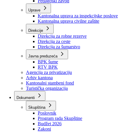
Zavod zdravstvenog osiguranja
Zavod za javno zdravstvo
Zavod za besplatnu pravnu pomoć
Pedagoški zavod
Uprave
Kantonalna uprava za inspekcijske poslove
Kantonalna uprava civilne zaštite
Direkcije
Direkcija za robne rezerve
Direkcija za ceste
Direkcija za šumarstvo
Javna preduzeća
BPK šume
RTV BPK
Agencija za privatizaciju
Arhiv kantona
Kantonalni stambeni fond
Turistička organizacija
Dokumenti
Skupština
Poslovnik