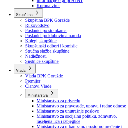
Izvještajno prognozna služba Ministarstva privrede
Izvještaj o radu
Izvještaj OC Uprave
Informacije o gripi H1N1
Korona virus
Skupština
Skupština BPK Goražde
Rukovodstvo
Poslanici po strankama
Poslanici po klubovima naroda
Kolegij skupštine
Skupštinski odbori i komisije
Stručna služba skupštine
Nadležnosti
Sjednice skupštine
Vlada
Vlada BPK Goražde
Premijer
Članovi Vlade
Ministarstva
Ministarstvo za privredu
Ministarstvo za pravosuđe, upravu i radne odnose
Ministarstvo za unutrašnje poslove