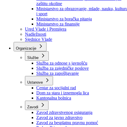
Ministarstvo za socijalnu politiku, zdravstvo,
raseljena lica i izbjeglice
Ministarstvo za urbanizam, prostorno uređenje i
zaštitu okoline
Ministarstvo za obrazovanje, mlade, nauku, kultur
i sport
Ministarstvo za boračka pitanja
Ministarstvo za finansije
Ured Vlade i Premijera
Nadležnosti
Sjednice Vlade
Organizacije
Službe
Služba za odnose s javnošću
Služba za zajedničke poslove
Služba za zapošljavanje
Ustanove
Centar za socijalni rad
Dom za stara i iznemogla lica
Kantonalna bolnica
Zavodi