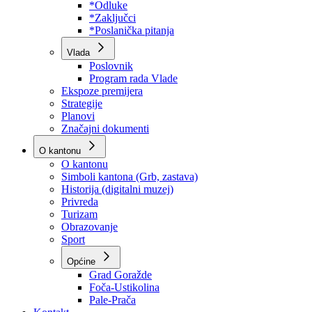
Program rada Skupštine
Budžet 2026
Zakoni
*Odluke
*Zaključci
*Poslanička pitanja
Vlada
Poslovnik
Program rada Vlade
Ekspoze premijera
Strategije
Planovi
Značajni dokumenti
O kantonu
O kantonu
Simboli kantona (Grb, zastava)
Historija (digitalni muzej)
Privreda
Turizam
Obrazovanje
Sport
Općine