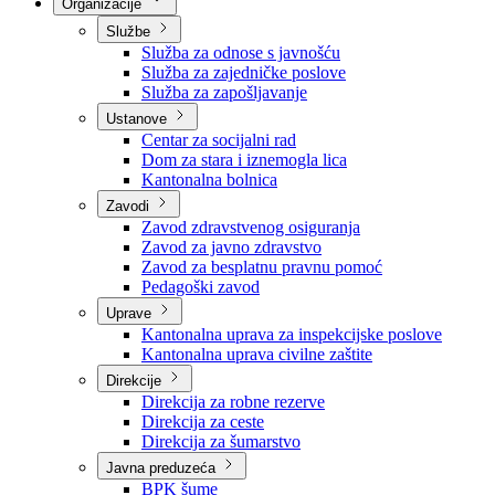
Nadležnosti
Sjednice Vlade
Organizacije
Službe
Služba za odnose s javnošću
Služba za zajedničke poslove
Služba za zapošljavanje
Ustanove
Centar za socijalni rad
Dom za stara i iznemogla lica
Kantonalna bolnica
Zavodi
Zavod zdravstvenog osiguranja
Zavod za javno zdravstvo
Zavod za besplatnu pravnu pomoć
Pedagoški zavod
Uprave
Kantonalna uprava za inspekcijske poslove
Kantonalna uprava civilne zaštite
Direkcije
Direkcija za robne rezerve
Direkcija za ceste