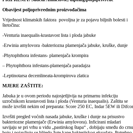
Podijeli:
Odštampaj stranicu
PRIPREMA: Sadeta Ahmetović, dipl.ing.poljoprivrede
Obavijest poljoprivrednim proizvođačima
Vrijednost klimatskih faktora povoljna je za pojavu biljnih bolesti i
štetočina:
-Venturia inaequalis-krastavost lista i ploda jabuke
-Erwinia amylovora -bakteriozna plamenjača jabuke, kruške, dunje
-Phytophthora infestans- plamenjača krompira
– Phytophthora infestans-plamenjača paradajza
-Leptinotarsa decemlineata-krompirova zlatica
MJERE ZAŠTITE:
Jabuka je u ovom periodu najosjetljivija na primarnu infekciju
uzročnikom krastavosti lista i ploda (Venturia inaequalis). Zaštita se
može izvršiti nekim od preparata: Score 250 EC, Indar 5EW ili Difcor
Izvršiti pregled voćnih nasada jabuke, kruške i dunje na prisustvo