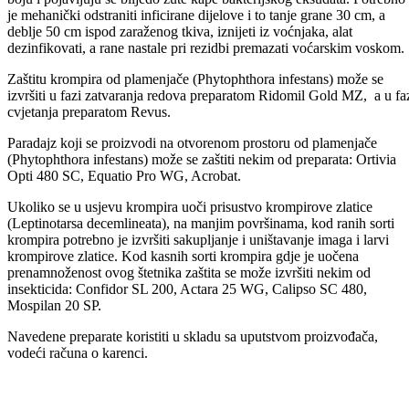
bakteriozne plamenjače (Erwinia amylovora). Inficirani mladari
savijaju se pri vrhu u vidu „pastirskog štapa“ , dobijaju smeđu do crn
boju i pojavljuju se blijedo žute kape bakterijskog eksudata. Potrebno
je mehanički odstraniti inficirane dijelove i to tanje grane 30 cm, a
deblje 50 cm ispod zaraženog tkiva, iznijeti iz voćnjaka, alat
dezinfikovati, a rane nastale pri rezidbi premazati voćarskim voskom.
Zaštitu krompira od plamenjače (Phytophthora infestans) može se
izvršiti u fazi zatvaranja redova preparatom Ridomil Gold MZ, a u fa
cvjetanja preparatom Revus.
Paradajz koji se proizvodi na otvorenom prostoru od plamenjače
(Phytophthora infestans) može se zaštiti nekim od preparata: Ortivia
Opti 480 SC, Equatio Pro WG, Acrobat.
Ukoliko se u usjevu krompira uoči prisustvo krompirove zlatice
(Leptinotarsa decemlineata), na manjim površinama, kod ranih sorti
krompira potrebno je izvršiti sakupljanje i uništavanje imaga i larvi
krompirove zlatice. Kod kasnih sorti krompira gdje je uočena
prenamnoženost ovog štetnika zaštita se može izvršiti nekim od
insekticida: Confidor SL 200, Actara 25 WG, Calipso SC 480,
Mospilan 20 SP.
Navedene preparate koristiti u skladu sa uputstvom proizvođača,
vodeći računa o karenci.