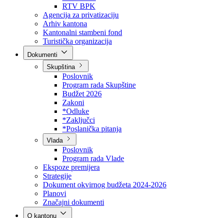
Direkcija za šumarstvo
Javna preduzeća
BPK šume
RTV BPK
Agencija za privatizaciju
Arhiv kantona
Kantonalni stambeni fond
Turistička organizacija
Dokumenti
Skupština
Poslovnik
Program rada Skupštine
Budžet 2026
Zakoni
*Odluke
*Zaključci
*Poslanička pitanja
Vlada
Poslovnik
Program rada Vlade
Ekspoze premijera
Strategije
Dokument okvirnog budžeta 2024-2026